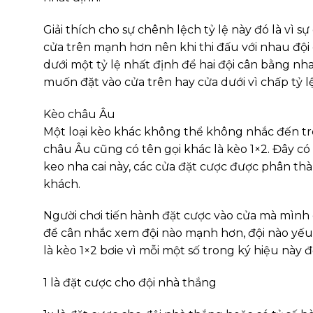
NWS Spirit Wo
58'
[11]
Giải thích cho sự chênh lệch tỷ lệ này đó là vì sự
AUS NPL U23
cửa trên mạnh hơn nên khi thi đấu với nhau đội
dưới một tỷ lệ nhất định để hai đội cân bằng n
Dandenong Ci
56'
[12]
muốn đặt vào cửa trên hay cửa dưới vì chấp tỷ l
CÁC TRẬN SẮP DIỄN R
Kèo châu Âu
GIẢI VÔ ĐỊCH BÓNG 
Một loại kèo khác không thể không nhắc đến tr
Mal
13:00
[136]
châu Âu cũng có tên gọi khác là kèo 1×2. Đây có t
keo nha cai này, các cửa đặt cược được phân thà
Thá
13:00
[91]
khách.
FA CUP
Người chơi tiến hành đặt cược vào cửa mà mình
Horbury
13:00
để cân nhắc xem đội nào mạnh hơn, đội nào yếu 
Deeping Ra
13:00
là kèo 1×2 bơie vì mỗi một số trong ký hiệu này
Gue
13:00
1 là đặt cược cho đội nhà thắng
13:00