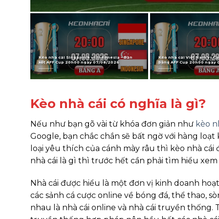
AUSTRALIA VICTORI
Essendon Royals 
65'
[2]
Alamein Wo
59'
[7]
Kèo nhà cái Singapore vs Indonesia – Bán
Kèo nhà cái Việt Nam vs C
kết AFF Cup 20h00 ngày 07/08/2026
bảng AFF Cup 20h00 ngày 
Avondale FC 
62'
[4]
55'
Kèo nhà cái có nghĩa là gì?
FC Bulleen Lions
21'
[3]
AUSTRALIA VICTORI
Nếu như bạn gõ vài từ khóa đơn giản như
kèo n
Google, bạn chắc chắn sẽ bất ngờ với hàng loạt 
Heidelberg Un
89'
[6]
loại yêu thích của cánh mày râu thì kèo nhà cái
AUSTRALIA TASMANI
nhà cái là gì thì trước hết cần phải tìm hiểu xem n
Devonport 
90'
[3]
Nhà cái được hiểu là một đơn vị kinh doanh hoạ
các sảnh cá cược online về bóng đá, thể thao, sò
Glenorchy Knigh
90+3'
[8]
nhau là nhà cái online và nhà cái truyền thống.
Kingborough 
90+3'
[2]