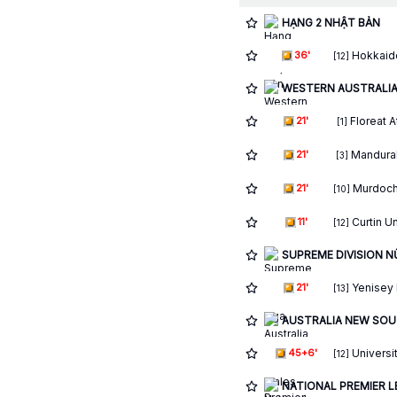
HẠNG 2 NHẬT BẢN
Hokkaido Consadole 
36'
[12]
WESTERN AUSTRALIA
Floreat 
21'
[1]
Mandurah
21'
[3]
Murdoch Uni Me
21'
[10]
Curtin U
11'
[12]
SUPREME DIVISION N
Yenisey Krasnoyars
21'
[13]
AUSTRALIA NEW SOU
University
45+6'
[12]
NATIONAL PREMIER L