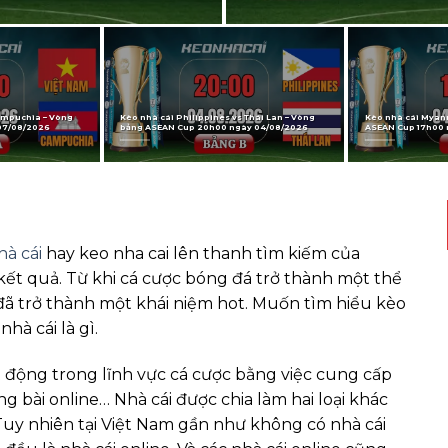
AN WOMEN'S PREMIER LEAGUE
3
2
Women
-
Bentleigh Greens Women
4
-
1
-
-
[13]
0
1
men
-
Boroondara Eagles Women
1.05
6
-
0
0.25
[5]
ampuchia – Vòng
Kèo nhà cái Philippines vs Thái Lan – Vòng
Kèo nhà cái Myan
07/08/2026
bảng ASEAN Cup 20h00 ngày 04/08/2026
ASEAN Cup 17h00 
1
0
Women
-
South Melbourne Women
0.77
3
-
3
-0.5
[6]
1
2
Brunswick Juventus Women
-
Ringwood City Women
2
-
1
-
-
0
0
 Women
-
Box Hill Women
0.92
1
-
0
-0.25
[1]
AN CUP
hà cái
hay keo nha cai lên thanh tìm kiếm của
kết quả. Từ khi cá cược bóng đá trở thành một thể
1
2
ited
-
Preston Lions
0.82
5
-
5
0.00
[3]
 đã trở thành một khái niệm hot. Muốn tìm hiểu kèo
A NATIONAL PREMIER LEAGUE
hà cái là gì.
6
0
City
-
Launceston City
1.6
3
-
3
0.25
[4]
t động trong lĩnh vực cá cược bằng việc cung cấp
ng bài online… Nhà cái được chia làm hai loại khác
1
1
ts FC
-
LAN Thurston
0.97
6
-
2
1
[9]
 Tuy nhiên tại Việt Nam gần như không có nhà cái
2
1
Lions
-
Hobart Zebras
1.82
8
-
2
0.25
[5]