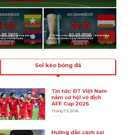
-
-
-
-
0.75
0.87
0.92
2.25
mar vs Lào – Vòng bảng
Tỷ lệ kèo Indonesia vs Việt Nam – Vòng bảng
ngày 04/08/2026
AFF Cup 20h30 ngày 03/08/2026
1.02
1.07
0.72
2.25
-
-
-
-
0.87
0.92
0.87
2.5
Soi kèo bóng đá
0.97
2
0.37
3.5
Tin tức: ĐT Việt Nam
nắm cơ hội vô địch
AFF Cup 2026
0.47
1.42
0.52
6.5
Tháng 7 5, 2026
0.82
1.1
0.7
3.25
0.37
2
0.37
Hướng dẫn cách soi
3.5