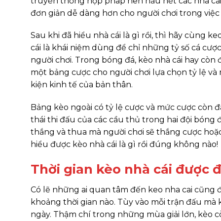
truyền thống hợp pháp nên hầu hết các nhà cái đ
đơn giản dễ dàng hơn cho người chơi trong việc 
Ulver
90+2'
[10]
AUSTRALIA NEW SOU
Sau khi đã hiểu nhà cái là gì rồi, thì hãy cùng k
cái là khái niệm dùng để chỉ những tỷ số cá cượ
HT
người chơi. Trong bóng đá, kèo nhà cái hay còn đ
NPL NORTHERN NSW
một bảng cược cho người chơi lựa chọn tỷ lệ và
kiện kinh tế của bản thân.
Edgeworth Eagl
63'
[3]
NEW ZEALAND SOUTH
Bảng kèo ngoài có tỷ lệ cược và mức cược còn đ
thái thi đấu của các cầu thủ trong hai đội bóng 
Norther
59'
thắng và thua mà người chơi sẽ thắng cược hoặc
NEW ZEALAND NORTH
hiểu được kèo nhà cái là gì rồi đúng không nào!
64'
Thời gian kèo nhà cái được đ
45+6'
Có lẽ những ai quan tâm đến keo nha cai cũng 
WESTERN AUSTRALIA
khoảng thời gian nào. Tùy vào mỗi trận đấu mà
ngày. Thậm chí trong những mùa giải lớn, kèo 
Fremantle City FC
21'
[2]