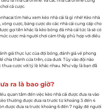
ều là nhà cái online. Và các nhà cái online cũng
chơi cá cược.
2
2
stone
-
South East United FC
0.5
2
-
3
-0.25
[7]
TH WALES LEAGUE 2
eonhacai tìm hiểu xem kèo nhà cái là gì nhé! Kèo nhà
c, vòng cược, bảng cược do các nhà cái cung cấp cho
0
1
South Coast Flame FC
-
PCYC Parramatta Eagles
0.85
2
-
5
-0.50
ược gọi tên khác là kèo bóng đá nhà cái tức là sẽ có
 ÚC
 mức cược mà người chơi cảm thấy phù hợp với điều
0
0
es FC
-
Weston Workers FC
0.82
0
-
4
-0.25
[2]
 PREMIER LEAGUE
ánh giá thực lực của đội bóng, đánh giá về phong
để chia thành cửa trên, cửa dưới. Tùy vào đội nào
3
0
n AFC
-
Dunedin City Royals
0.75
2
-
3
-0.25
 thua cược với tỷ lệ khác nhau. Như vậy là bạn đã
ERN PREMIER LEAGUE
5
1
Birkenhead United
-
Manukau United
1.02
5
-
0
1.75
ưa ra là bao giờ?
0
0
Western Springs AFC
-
Melville United
1.07
0
-
3
0.25
đều quan tâm đến việc kèo nhà cái được đưa ra vào
 WOMEN'S LEAGUE
 kèo thường được đưa ra trước từ khoảng 3 đến 4
còn được đưa ra trước khoảng 6 đến 7 ngày để người
0
1
 Women
-
Perth SC Women
0.82
1
-
1
-0.5