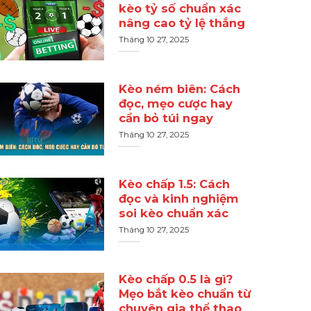
kèo tỷ số chuẩn xác
1.5
1.37
0.55
4.5
nâng cao tỷ lệ thắng
Tháng 10 27, 2025
0.95
0.90
0.90
2.75
Kèo ném biên: Cách
đọc, mẹo cược hay
cần bỏ túi ngay
0.97
1.05
0.75
1.25
Tháng 10 27, 2025
1.05
0.75
1.05
4.25
Kèo chấp 1.5: Cách
đọc và kinh nghiệm
soi kèo chuẩn xác
0.77
1.02
0.77
8
Tháng 10 27, 2025
0.72
1
0.8
1.75
Kèo chấp 0.5 là gì?
Mẹo bắt kèo chuẩn từ
0.97
0.95
0.85
2.5
chuyên gia thể thao