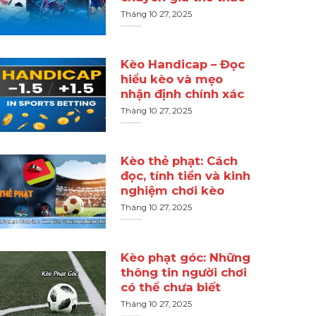
Tháng 10 27, 2025
-
-
-
-
Kèo Handicap – Đọc
-
-
-
-
hiểu kèo và mẹo
nhận định chính xác
-
-
-
-
Tháng 10 27, 2025
-
-
-
-
Kèo thẻ phạt: Cách
đọc, tính tiền và kinh
0.9
0.92
0.87
4.75
nghiệm chơi kèo
Tháng 10 27, 2025
1
0.77
1.02
2.75
0.97
0.8
1
4
Kèo phạt góc: Những
thông tin người chơi
0.95
0.8
1
4.25
có thể chưa biết
Tháng 10 27, 2025