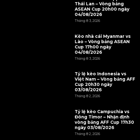
Thái Lan – Vòng bảng
ASEAN Cup 20h00 ngày
04/08/2026
Tháng 8 3, 2026
Kèo nhà cái Myanmar vs
Lào – Vòng bảng ASEAN
Cup 17h00 ngày
04/08/2026
Tháng 8 3, 2026
Tỷ lệ kèo Indonesia vs
Việt Nam – Vòng bảng AFF
Cup 20h30 ngày
03/08/2026
Tháng 8 2, 2026
Tỷ lệ kèo Campuchia vs
Đông Timor – Nhận định
vòng bảng AFF Cup 17h30
ngày 03/08/2026
Tháng 8 2, 2026