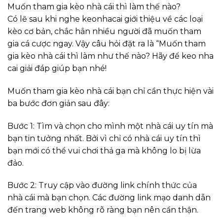
Muốn tham gia kèo nhà cái thì làm thế nào?
Có lẽ sau khi nghe keonhacai giới thiệu về các loại
kèo cơ bản, chắc hẳn nhiều người đã muốn tham
gia cá cược ngay. Vậy câu hỏi đặt ra là “Muốn tham
gia kèo nhà cái thì làm như thế nào? Hãy để keo nha
cai giải đáp giúp bạn nhé!
Muốn tham gia kèo nhà cái bạn chỉ cần thực hiện vài
ba bước đơn giản sau đây:
Bước 1: Tìm và chọn cho mình một nhà cái uy tín mà
bạn tin tưởng nhất. Bởi vì chỉ có nhà cái uy tín thì
bạn mới có thể vui chơi thả ga mà không lo bị lừa
đảo.
Bước 2: Truy cập vào đường link chính thức của
nhà cái mà bạn chọn. Các đường link mạo danh dẫn
đến trang web không rõ ràng bạn nên cẩn thận.