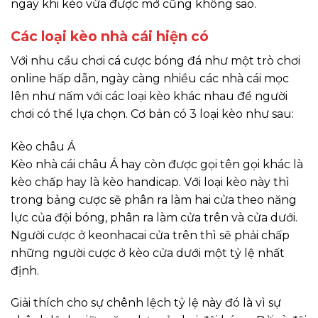
ngay khi kèo vừa được mở cũng không sao.
Các loại kèo nhà cái hiện có
Với nhu cầu chơi cá cược bóng đá như một trò chơi
online hấp dẫn, ngày càng nhiều các nhà cái mọc
lên như nấm với các loại kèo khác nhau để người
chơi có thể lựa chọn. Cơ bản có 3 loại kèo như sau:
Kèo châu Á
Kèo nhà cái châu Á hay còn được gọi tên gọi khác là
kèo chấp hay là kèo handicap. Với loại kèo này thì
trong bảng cược sẽ phân ra làm hai cửa theo năng
lực của đội bóng, phân ra làm cửa trên và cửa dưới.
Người cược ở keonhacai cửa trên thì sẽ phải chấp
những người cược ở kèo cửa dưới một tỷ lệ nhất
định.
Giải thích cho sự chênh lệch tỷ lệ này đó là vì sự