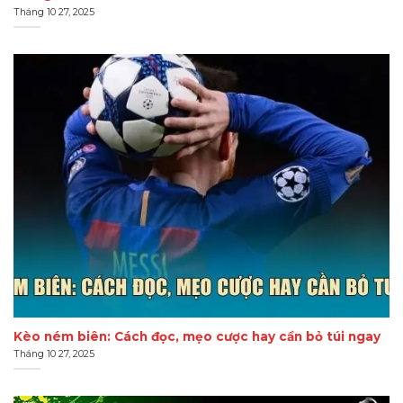
Tháng 10 27, 2025
Kèo ném biên: Cách đọc, mẹo cược hay cần bỏ túi ngay
Tháng 10 27, 2025