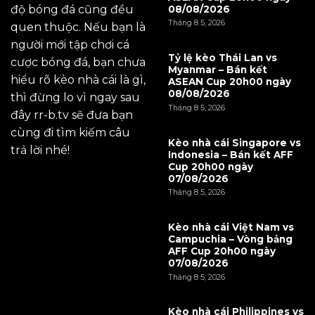
độ bóng đá cũng đều
08/08/2026
Tháng 8 5, 2026
quen thuộc. Nếu bạn là
người mới tập chơi cá
Tỷ lệ kèo Thái Lan vs
cược bóng đá, bạn chưa
Myanmar – Bán kết
hiểu rõ kèo nhà cái là gì,
ASEAN Cup 20h00 ngày
08/08/2026
thì đừng lo vì ngay sau
Tháng 8 5, 2026
đây rr-b.tv sẽ đưa bạn
cùng đi tìm kiếm câu
Kèo nhà cái Singapore vs
trả lời nhé!
Indonesia – Bán kết AFF
Cup 20h00 ngày
07/08/2026
Tháng 8 5, 2026
Kèo nhà cái Việt Nam vs
Campuchia – Vòng bảng
AFF Cup 20h00 ngày
07/08/2026
Tháng 8 5, 2026
Kèo nhà cái Philippines vs