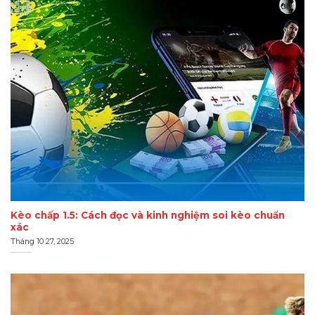
Kèo chấp 1.5: Cách đọc và kinh nghiệm soi kèo chuẩn
xác
Tháng 10 27, 2025