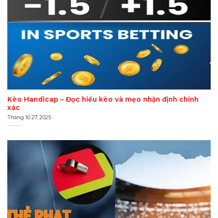
Kèo Handicap – Đọc hiểu kèo và mẹo nhận định chính
xác
Tháng 10 27, 2025