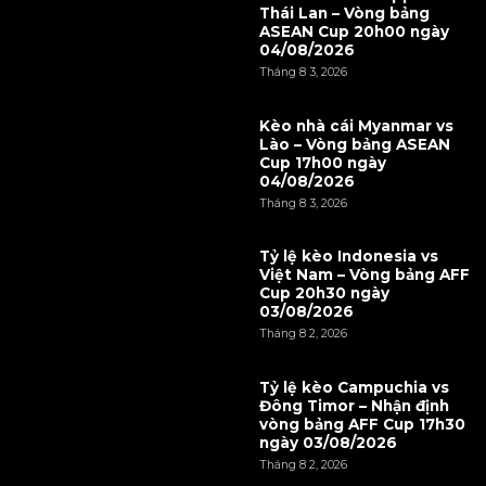
Thái Lan – Vòng bảng
ASEAN Cup 20h00 ngày
04/08/2026
Tháng 8 3, 2026
Kèo nhà cái Myanmar vs
Lào – Vòng bảng ASEAN
Cup 17h00 ngày
04/08/2026
Tháng 8 3, 2026
Tỷ lệ kèo Indonesia vs
Việt Nam – Vòng bảng AFF
Cup 20h30 ngày
03/08/2026
Tháng 8 2, 2026
Tỷ lệ kèo Campuchia vs
Đông Timor – Nhận định
vòng bảng AFF Cup 17h30
ngày 03/08/2026
Tháng 8 2, 2026