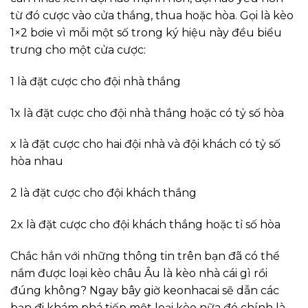
từ đó cược vào cửa thắng, thua hoặc hòa. Gọi là kèo
VĐQG BỒ ĐÀO NHA
1×2 bơie vì mỗi một số trong ký hiệu này đều biểu
FC Porto
-
Alverca
17:00
-
[7]
[12]
trưng cho một cửa cược:
Benfica
-
Viseu
19:30
-
[8]
[16]
1 là đặt cược cho đội nhà thắng
Gil Vicente
-
Rio Ave
19:30
-
[10]
[13]
1x là đặt cược cho đội nhà thắng hoặc có tỷ số hòa
Moreirense
-
19:30
-
[11]
x là đặt cược cho hai đội nhà và đội khách có tỷ số
VĐQG ARGENTINA
hòa nhau
CA San Lorenzo
-
CA Huraca
18:00
-
[13]
2 là đặt cược cho đội khách thắng
Defensa Y Justicia
-
20:45
-
[9]
2x là đặt cược cho đội khách thắng hoặc tỉ số hòa
Gimnasia La Plata
-
20:45
-
[6]
Argentinos Juniors
-
23:15
-
[1]
Chắc hẳn với những thông tin trên bạn đã có thể
nắm được loại kèo châu Âu là kèo nhà cái gì rồi
HẠNG 2 HÀ LAN
đúng không? Ngay bây giờ keonhacai sẽ dẫn các
MVV Maastricht
-
14:45
-
[16]
bạn đi khám phá tiếp một loại kèo nữa đó chính là