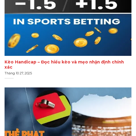
Kèo Handicap – Đọc hiểu kèo và mẹo nhận định chính
xác
Tháng 10 27, 2025