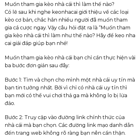
Muốn tham gia kèo nhà cái thì làm thế nào?
Có lẽ sau khi nghe keonhacai giới thiệu về các loại
kèo cơ bản, chắc hẳn nhiều người đã muốn tham
gia cá cược ngay. Vậy câu hỏi đặt ra là “Muốn tham
gia kèo nhà cái thì làm như thế nào? Hãy để keo nha
cai giải đáp giúp bạn nhé!
Muốn tham gia kèo nhà cái bạn chỉ cần thực hiện vài
ba bước đơn giản sau đây:
Bước 1: Tìm và chọn cho mình một nhà cái uy tín mà
bạn tin tưởng nhất. Bởi vì chỉ có nhà cái uy tín thì
bạn mới có thể vui chơi thả ga mà không lo bị lừa
đảo.
Bước 2: Truy cập vào đường link chính thức của
nhà cái mà bạn chọn. Các đường link mạo danh dẫn
đến trang web không rõ ràng bạn nên cẩn thận.