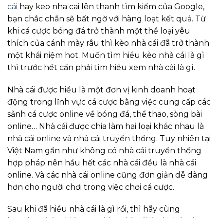
cái
hay keo nha cai lên thanh tìm kiếm của Google,
1
0
Tokyo Verdy
-
82'
3
-
4
[11]
bạn chắc chắn sẽ bất ngờ với hàng loạt kết quả. Từ
khi cá cược bóng đá trở thành một thể loại yêu
2
0
V-Varen Nagasaki
-
Kyoto San
43'
2
-
2
[9]
thích của cánh mày râu thì kèo nhà cái đã trở thành
JAPANESE J3 LEAGUE
một khái niệm hot. Muốn tìm hiểu kèo nhà cái là gì
thì trước hết cần phải tìm hiểu xem nhà cái là gì.
1
1
Fukushima United FC
-
82'
6
-
7
[12]
0
0
Reilac Shiga FC
-
FC Gifu
HT
0
-
1
[18]
[9]
Nhà cái được hiểu là một đơn vị kinh doanh hoạt
động trong lĩnh vực cá cược bằng việc cung cấp các
1
0
Ehime FC
-
Nara Club
43'
3
-
0
[10]
[1
sảnh cá cược online về bóng đá, thể thao, sòng bài
HUNGARY NEMZETI BAJNOKSUG III
online… Nhà cái được chia làm hai loại khác nhau là
nhà cái online và nhà cái truyền thống. Tuy nhiên tại
0
4
Puskas Akademia II
-
Tatabanya
80'
2
-
5
Việt Nam gần như không có nhà cái truyền thống
2
3
Kispest Honved II
-
FC Szeged I
89'
8
-
6
hợp pháp nên hầu hết các nhà cái đều là nhà cái
online. Và các nhà cái online cũng đơn giản dễ dàng
2
2
Kisvarda FC II
-
Diosgyori V
89'
2
-
7
hơn cho người chơi trong việc chơi cá cược.
POLAND LIGA 3
Sau khi đã hiểu nhà cái là gì rồi, thì hãy cùng
2
4
-
Wislok Wis
81'
4
-
7