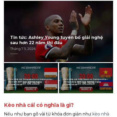
UKRAINIAN FIRST LEAGUE
0
1
Polissya Zhytomyr B
-
84'
7
-
2
[13]
UKRAINIAN YOUTH TEAM CHAMPIONSHIP
2
1
FC Bukovyna Chernivtsi U21
-
85'
Tin tức: Ashley Young tuyên bố giải nghệ
0
-
0
[9]
sau hơn 22 năm thi đấu
VYSSHAYA LIGA BELARUS NỮ
Tháng 7 5, 2026
0
1
Lokomotiv Vitebsk Women
-
43'
4
-
3
[3]
CHINESE FOOTBALL LEAGUE 1
0
1
Yanbian Longding
-
43'
2
-
0
[4]
Kèo nhà cái Singapore vs Indonesia –
Kèo nhà cái Việt Nam vs Campuchia –
Bán kết AFF Cup 20h00 ngày
Vòng bảng AFF Cup 20h00 ngày
07/08/2026
07/08/2026
CHINESE FOOTBALL LEAGUE 2
1
2
Changchun Xidu
-
86'
2
-
4
[10]
Kèo nhà cái có nghĩa là gì?
0
2
Dalian Kewei
-
55'
1
-
1
[4]
Nếu như bạn gõ vài từ khóa đơn giản như
kèo nhà
JAPANESE WE LEAGUE