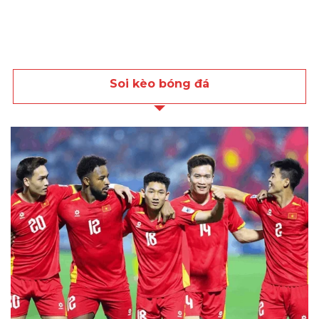
kuwin
Soi kèo bóng đá