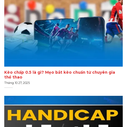
Kèo chấp 0.5 là gì? Mẹo bắt kèo chuẩn từ chuyên gia
thể thao
Tháng 10 27, 2025