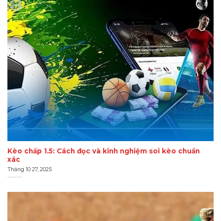
Kèo chấp 1.5: Cách đọc và kinh nghiệm soi kèo chuẩn
xác
Tháng 10 27, 2025