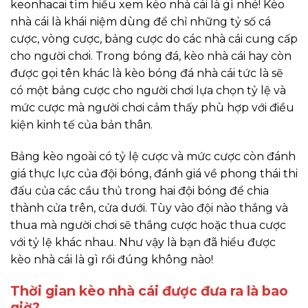
keonhacai tìm hiểu xem kèo nhà cái là gì nhé! Kèo
2
3
LKS Lomza II
-
Warmia Gra
81'
nhà cái là khái niệm dùng để chỉ những tỷ số cá
6
-
3
cược, vòng cược, bảng cược do các nhà cái cung cấp
2
0
Pomorzanin Torun
-
78'
6
-
1
cho người chơi. Trong bóng đá, kèo nhà cái hay còn
0
5
được gọi tên khác là kèo bóng đá nhà cái tức là sẽ
Polonia Sroda Slaska
-
82'
5
-
4
có một bảng cược cho người chơi lựa chọn tỷ lệ và
0
1
KTS-K Luzino
-
Baltyk Kosz
43'
1
-
0
mức cược mà người chơi cảm thấy phù hợp với điều
kiện kinh tế của bản thân.
0
1
Miedz Legnica II
-
Barycz Sul
43'
2
-
2
SLOVAK 3.LIGA
Bảng kèo ngoài có tỷ lệ cược và mức cược còn đánh
giá thực lực của đội bóng, đánh giá về phong thái thi
0
2
Slavia TU Kosice
-
Partizan Ba
81'
0
-
6
đấu của các cầu thủ trong hai đội bóng để chia
INDIAN CALCUTTA FOOTBALL LEAGUE
thành cửa trên, cửa dưới. Tùy vào đội nào thắng và
thua mà người chơi sẽ thắng cược hoặc thua cược
1
1
Police AC
-
Rainbow S
52'
4
-
2
với tỷ lệ khác nhau. Như vậy là bạn đã hiểu được
1
0
Suruchi Sangha
-
50'
0
-
3
kèo nhà cái là gì rồi đúng không nào!
UKRAINIAN SECOND LEAGUE
Thời gian kèo nhà cái được đưa ra là bao
0
0
Oleksandriya B
-
43'
1
-
4
giờ?
[4]