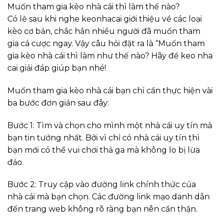
Muốn tham gia kèo nhà cái thì làm thế nào?
Có lẽ sau khi nghe keonhacai giới thiệu về các loại
kèo cơ bản, chắc hẳn nhiều người đã muốn tham
gia cá cược ngay. Vậy câu hỏi đặt ra là “Muốn tham
gia kèo nhà cái thì làm như thế nào? Hãy để keo nha
cai giải đáp giúp bạn nhé!
Muốn tham gia kèo nhà cái bạn chỉ cần thực hiện vài
ba bước đơn giản sau đây:
Bước 1: Tìm và chọn cho mình một nhà cái uy tín mà
bạn tin tưởng nhất. Bởi vì chỉ có nhà cái uy tín thì
bạn mới có thể vui chơi thả ga mà không lo bị lừa
đảo.
Bước 2: Truy cập vào đường link chính thức của
nhà cái mà bạn chọn. Các đường link mạo danh dẫn
đến trang web không rõ ràng bạn nên cẩn thận.