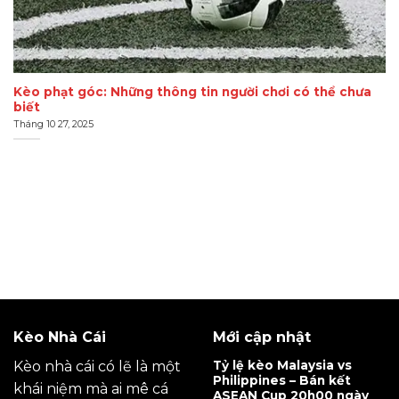
Kèo phạt góc: Những thông tin người chơi có thể chưa
biết
Tháng 10 27, 2025
Kèo Nhà Cái
Mới cập nhật
Tỷ lệ kèo Malaysia vs
Kèo nhà cái có lẽ là một
Philippines – Bán kết
khái niệm mà ai mê cá
ASEAN Cup 20h00 ngày