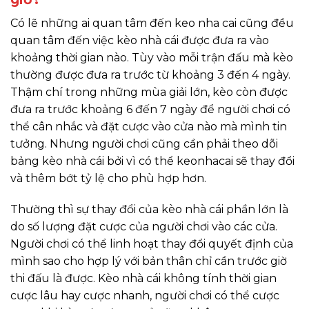
Thetford Town F.C.
-
Yaxley
18:45
-
Có lẽ những ai quan tâm đến keo nha cai cũng đều
quan tâm đến việc kèo nhà cái được đưa ra vào
Enfield 1893
-
18:45
-
khoảng thời gian nào. Tùy vào mỗi trận đấu mà kèo
Hartpury University
-
Cirencester
18:45
-
thường được đưa ra trước từ khoảng 3 đến 4 ngày.
Thậm chí trong những mùa giải lớn, kèo còn được
Cribbs
-
Fairford T
18:45
-
đưa ra trước khoảng 6 đến 7 ngày để người chơi có
Aylesbury United
-
Flackwell H
18:45
-
thể cân nhắc và đặt cược vào cửa nào mà mình tin
tưởng. Nhưng người chơi cũng cần phải theo dõi
Lye Town
-
18:45
-
bảng kèo nhà cái bởi vì có thể keonhacai sẽ thay đổi
Dudley Town
-
Droitwich S
18:45
-
và thêm bớt tỷ lệ cho phù hợp hơn.
Forest Row
-
Newhaven
18:45
-
Thường thì sự thay đổi của kèo nhà cái phần lớn là
do số lượng đặt cược của người chơi vào các cửa.
Wokingham Town
-
Corsham T
18:45
-
Người chơi có thể linh hoạt thay đổi quyết định của
Hackney Wick
-
West Essex
18:45
-
mình sao cho hợp lý với bản thân chỉ cần trước giờ
thi đấu là được. Kèo nhà cái không tính thời gian
Hilltop
-
Grays Athle
18:45
-
cược lâu hay cược nhanh, người chơi có thể cược
White Ensign F.C.
-
Heybridge 
18:45
-