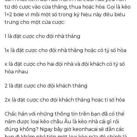
từ đó cược vào cửa thắng, thua hoặc hòa. Gọi là kèo
1×2 bơie vì mỗi một số trong ký hiệu này đều biểu
trưng cho một cửa cược:
1 là đặt cược cho đội nhà thắng
1x là đặt cược cho đội nhà thắng hoặc có tỷ số hòa
x là đặt cược cho hai đội nhà và đội khách có tỷ số
hòa nhau
2 là đặt cược cho đội khách thắng
2x là đặt cược cho đội khách thắng hoặc tỉ số hòa
Chắc hẳn với những thông tin trên bạn đã có thể
nắm được loại kèo châu Âu là kèo nhà cái gì rồi
đúng không? Ngay bây giờ keonhacai sẽ dẫn các
bạn đi khám phá tiếp một loại kèo nữa đó chính là