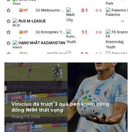
0
1
Melbourne City
-
Palermo
HT
0
-
2
[6]
[4]
RUS M-LEAGUE
1
1
Konopliev Youth
-
HT
3
-
6
[6]
HẠNG NHẤT KAZAKHSTAN
0
0
FK Arys
-
3'
0
-
0
[13]
JAPANESE WE LEAGUE
3
1
Yokohama F. Marinos
-
77'
0
-
6
[1]
2
1
Gamba Osaka
-
67'
5
-
4
[3]
KOREAN WK LEAGUE
Vinicius đá trượt 3 quả pen khiến cộng
0
0
Suwon FC Women
-
71'
3
-
0
[1]
đồng NHM thất vọng
Tháng 7 5, 2026
1
0
Hwacheon KSPO WFC
-
74'
0
-
0
[2]
SOUTH AUSTRALIAN PREMIER LEAGUE