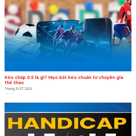
Kèo chấp 0.5 là gì? Mẹo bắt kèo chuẩn từ chuyên gia
thể thao
Tháng 10 27, 2025