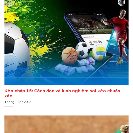
Kèo chấp 1.5: Cách đọc và kinh nghiệm soi kèo chuẩn
xác
Tháng 10 27, 2025