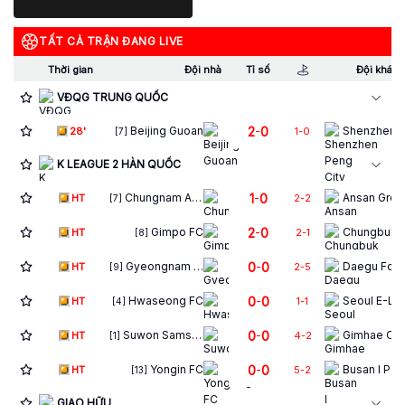
TẤT CẢ TRẬN ĐANG LIVE
Thời gian
Đội nhà
Tỉ số
Đội khách
VĐQG TRUNG QUỐC
2
0
Beijing Guoan
-
28'
1
-
0
[7]
K LEAGUE 2 HÀN QUỐC
1
0
Chungnam Asan
-
HT
2
-
2
[7]
2
0
Gimpo FC
-
HT
2
-
1
[8]
0
0
Gyeongnam FC
-
HT
2
-
5
[9]
0
0
Hwaseong FC
-
HT
1
-
1
[4]
0
0
Suwon Samsung Bluewings
-
Gimhae Cit
HT
4
-
2
[1]
0
0
Yongin FC
-
Busan I Par
HT
5
-
2
[13]
GIAO HỮU