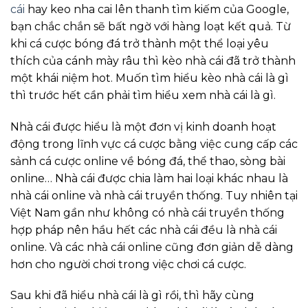
cái
hay keo nha cai lên thanh tìm kiếm của Google,
0
0
Pittsburgh Riverhounds
-
HT
0
-
2
[5]
bạn chắc chắn sẽ bất ngờ với hàng loạt kết quả. Từ
khi cá cược bóng đá trở thành một thể loại yêu
0
0
Rhode Island
-
27'
0
-
0
[7]
thích của cánh mày râu thì kèo nhà cái đã trở thành
CAN NSLW
một khái niệm hot. Muốn tìm hiểu kèo nhà cái là gì
thì trước hết cần phải tìm hiểu xem nhà cái là gì.
0
0
Vancouver Rise FC (W)
-
HT
2
-
1
BRAZILIAN SERIE C
Nhà cái được hiểu là một đơn vị kinh doanh hoạt
động trong lĩnh vực cá cược bằng việc cung cấp các
1
0
Inter de Limeira
-
Volta Redo
70'
6
-
1
[5]
sảnh cá cược online về bóng đá, thể thao, sòng bài
1
0
Ituano SP
-
Barra FC
68'
9
-
4
[14]
[18
online… Nhà cái được chia làm hai loại khác nhau là
nhà cái online và nhà cái truyền thống. Tuy nhiên tại
ARGENTINE GROUP B TEBOLIDUN LEAGUE MANCHESTER
Việt Nam gần như không có nhà cái truyền thống
0
3
Deportivo Merlo
-
HT
3
-
1
[19]
hợp pháp nên hầu hết các nhà cái đều là nhà cái
online. Và các nhà cái online cũng đơn giản dễ dàng
PARAGUAYAN WOMEN'S LEAGUE
hơn cho người chơi trong việc chơi cá cược.
0
0
Libertad Limpeno Women
-
HT
0
-
0
Sau khi đã hiểu nhà cái là gì rồi, thì hãy cùng
LIGA DOMINICANA DE FÚTBOL