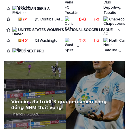
BRAZILIAN SERIE A
0
0
Coritiba SAF - PR
-
27'
2
-
2
[11]
UNITED STATES WOMEN'S NATIONAL SOCCER LEAGUE
2
3
Washington Spirit Women
-
60'
3
-
2
[2]
MLS NEXT PRO
0
2
Columbus Crew B
-
66'
3
-
2
1
0
Chattanooga
-
HT
3
-
4
2
0
Houston Dynamo B
-
Real Monar
22'
3
-
0
LEAGUES CUP
Vinicius đá trượt 3 quả pen khiến cộng
1
0
Orlando City
-
Club Leon
53'
3
-
4
[10]
[
đồng NHM thất vọng
Tháng 7 5, 2026
MEXICO LIGA MX NỮ
1
1
Queretaro Women
-
HT
1
-
1
[8]