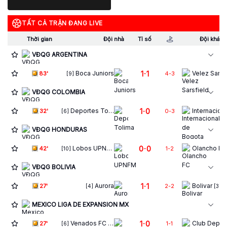
TẤT CẢ TRẬN ĐANG LIVE
Thời gian
Đội nhà
Tỉ số
Đội khách
VĐQG ARGENTINA
1
1
Boca Juniors
-
Velez Sarsf
83'
4
-
3
[9]
VĐQG COLOMBIA
1
0
Deportes Tolima
-
32'
0
-
3
[6]
VĐQG HONDURAS
0
0
Lobos UPNFM
-
Olancho F
42'
1
-
2
[10]
VĐQG BOLIVIA
1
1
Aurora
-
Bolivar
27'
2
-
2
[4]
[3]
MEXICO LIGA DE EXPANSION MX
1
0
Venados FC Yucatán
-
27'
1
-
1
[6]