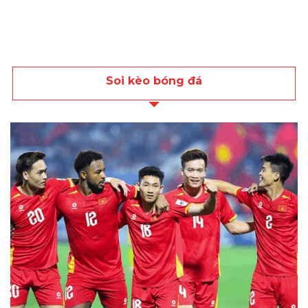
kuwin
Soi kèo bóng đá