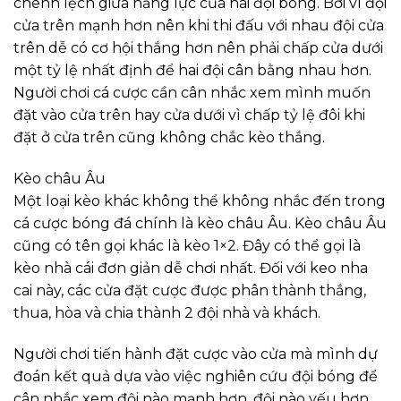
chênh lệch giữa năng lực của hai đội bóng. Bởi vì đội
cửa trên mạnh hơn nên khi thi đấu với nhau đội cửa
trên dễ có cơ hội thắng hơn nên phải chấp cửa dưới
một tỷ lệ nhất định để hai đội cân bằng nhau hơn.
Người chơi cá cược cần cân nhắc xem mình muốn
đặt vào cửa trên hay cửa dưới vì chấp tỷ lệ đôi khi
đặt ở cửa trên cũng không chắc kèo thắng.
Kèo châu Âu
Một loại kèo khác không thể không nhắc đến trong
cá cược bóng đá chính là kèo châu Âu. Kèo châu Âu
cũng có tên gọi khác là kèo 1×2. Đây có thể gọi là
kèo nhà cái đơn giản dễ chơi nhất. Đối với keo nha
cai này, các cửa đặt cược được phân thành thắng,
thua, hòa và chia thành 2 đội nhà và khách.
Người chơi tiến hành đặt cược vào cửa mà mình dự
đoán kết quả dựa vào việc nghiên cứu đội bóng để
cân nhắc xem đội nào mạnh hơn, đội nào yếu hơn