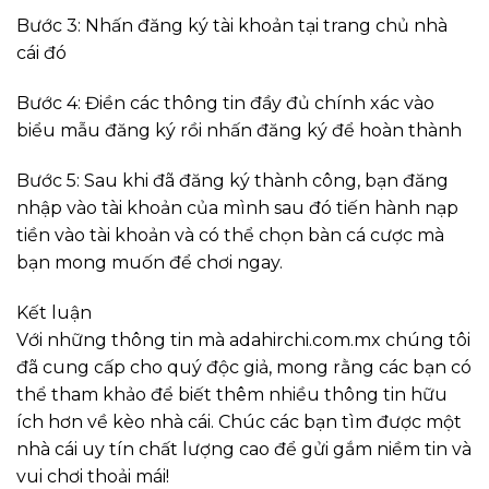
Bước 3: Nhấn đăng ký tài khoản tại trang chủ nhà
cái đó
Bước 4: Điền các thông tin đầy đủ chính xác vào
biểu mẫu đăng ký rồi nhấn đăng ký để hoàn thành
Bước 5: Sau khi đã đăng ký thành công, bạn đăng
nhập vào tài khoản của mình sau đó tiến hành nạp
tiền vào tài khoản và có thể chọn bàn cá cược mà
bạn mong muốn để chơi ngay.
Kết luận
Với những thông tin mà adahirchi.com.mx chúng tôi
đã cung cấp cho quý độc giả, mong rằng các bạn có
thể tham khảo để biết thêm nhiều thông tin hữu
ích hơn về kèo nhà cái. Chúc các bạn tìm được một
nhà cái uy tín chất lượng cao để gửi gắm niềm tin và
vui chơi thoải mái!