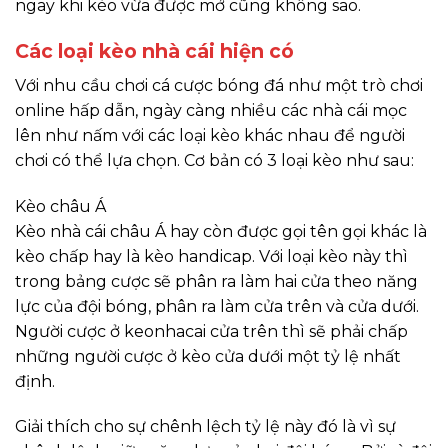
ngay khi kèo vừa được mở cũng không sao.
Các loại kèo nhà cái hiện có
Với nhu cầu chơi cá cược bóng đá như một trò chơi
online hấp dẫn, ngày càng nhiều các nhà cái mọc
lên như nấm với các loại kèo khác nhau để người
chơi có thể lựa chọn. Cơ bản có 3 loại kèo như sau:
Kèo châu Á
Kèo nhà cái châu Á hay còn được gọi tên gọi khác là
kèo chấp hay là kèo handicap. Với loại kèo này thì
trong bảng cược sẽ phân ra làm hai cửa theo năng
lực của đội bóng, phân ra làm cửa trên và cửa dưới.
Người cược ở keonhacai cửa trên thì sẽ phải chấp
những người cược ở kèo cửa dưới một tỷ lệ nhất
định.
Giải thích cho sự chênh lệch tỷ lệ này đó là vì sự