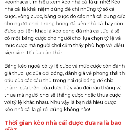
keonhacai tìm hiểu xem kèo nhà cái là gì nhé! Kèo
1
1
Sagicor South East
-
HT
4
-
6
nhà cái là khái niệm dùng để chỉ những tỷ số cá
cược, vòng cược, bảng cược do các nhà cái cung cấp
PANAMANIAN LIGA DE FUTBOL
cho người chơi. Trong bóng đá, kèo nhà cái hay còn
2
1
Plaza Amador
-
Tauro FC
42'
1
-
3
[1]
[4
được gọi tên khác là kèo bóng đá nhà cái tức là sẽ
có một bảng cược cho người chơi lựa chọn tỷ lệ và
ARFC
mức cược mà người chơi cảm thấy phù hợp với điều
0
0
Sol de America de Formosa
-
67'
5
-
0
kiện kinh tế của bản thân.
PARAGUAYAN RESERVE LEAGUE
Bảng kèo ngoài có tỷ lệ cược và mức cược còn đánh
0
0
2 de Mayo PJC Reserves
-
12'
0
-
2
giá thực lực của đội bóng, đánh giá về phong thái thi
đấu của các cầu thủ trong hai đội bóng để chia
CÁC TRẬN SẮP DIỄN RA
thành cửa trên, cửa dưới. Tùy vào đội nào thắng và
VĐQG ARGENTINA
thua mà người chơi sẽ thắng cược hoặc thua cược
09/08
với tỷ lệ khác nhau. Như vậy là bạn đã hiểu được
CA Independiente
-
CA Platens
-
[3]
00:30
kèo nhà cái là gì rồi đúng không nào!
09/08
Instituto de Córdoba
-
-
[5]
00:30
Thời gian kèo nhà cái được đưa ra là bao
VĐQG COLOMBIA
giờ?