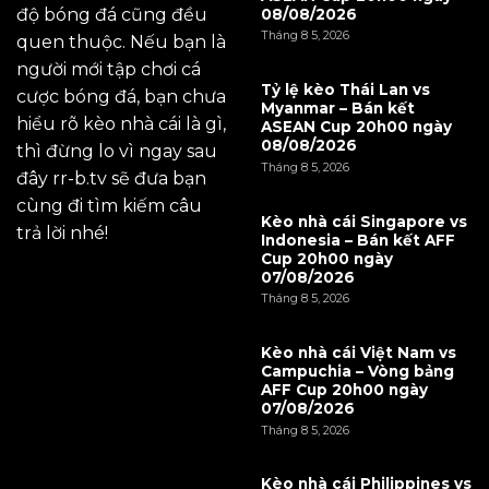
độ bóng đá cũng đều
08/08/2026
Tháng 8 5, 2026
quen thuộc. Nếu bạn là
người mới tập chơi cá
Tỷ lệ kèo Thái Lan vs
cược bóng đá, bạn chưa
Myanmar – Bán kết
hiểu rõ kèo nhà cái là gì,
ASEAN Cup 20h00 ngày
08/08/2026
thì đừng lo vì ngay sau
Tháng 8 5, 2026
đây rr-b.tv sẽ đưa bạn
cùng đi tìm kiếm câu
Kèo nhà cái Singapore vs
trả lời nhé!
Indonesia – Bán kết AFF
Cup 20h00 ngày
07/08/2026
Tháng 8 5, 2026
Kèo nhà cái Việt Nam vs
Campuchia – Vòng bảng
AFF Cup 20h00 ngày
07/08/2026
Tháng 8 5, 2026
Kèo nhà cái Philippines vs