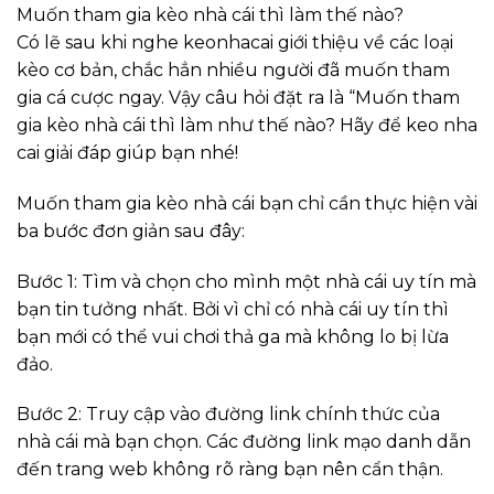
Muốn tham gia kèo nhà cái thì làm thế nào?
Có lẽ sau khi nghe keonhacai giới thiệu về các loại
kèo cơ bản, chắc hẳn nhiều người đã muốn tham
gia cá cược ngay. Vậy câu hỏi đặt ra là “Muốn tham
gia kèo nhà cái thì làm như thế nào? Hãy để keo nha
cai giải đáp giúp bạn nhé!
Muốn tham gia kèo nhà cái bạn chỉ cần thực hiện vài
ba bước đơn giản sau đây:
Bước 1: Tìm và chọn cho mình một nhà cái uy tín mà
bạn tin tưởng nhất. Bởi vì chỉ có nhà cái uy tín thì
bạn mới có thể vui chơi thả ga mà không lo bị lừa
đảo.
Bước 2: Truy cập vào đường link chính thức của
nhà cái mà bạn chọn. Các đường link mạo danh dẫn
đến trang web không rõ ràng bạn nên cẩn thận.