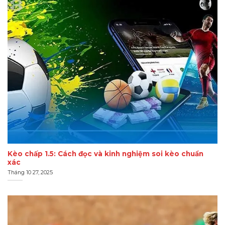
Kèo chấp 1.5: Cách đọc và kinh nghiệm soi kèo chuẩn
xác
Tháng 10 27, 2025