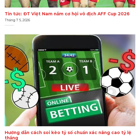
Tin tức: ĐT Việt Nam nắm cơ hội vô địch AFF Cup 2026
Tháng 7 5, 2026
Hướng dẫn cách soi kèo tỷ số chuẩn xác nâng cao tỷ lệ
thắng