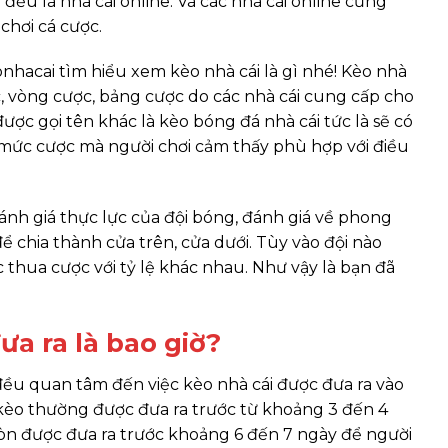
ều là nhà cái online. Và các nhà cái online cũng
chơi cá cược.
avik
-
Nordsjaelland
0.95
-
-2.00
[4]
eonhacai tìm hiểu xem kèo nhà cái là gì nhé! Kèo nhà
mians
-
Midtjylland
1.02
-
-1.25
[2]
c, vòng cược, bảng cược do các nhà cái cung cấp cho
ijeka
-
Ilves Tampere
0.82
-
1.75
[9]
ược gọi tên khác là kèo bóng đá nhà cái tức là sẽ có
 mức cược mà người chơi cảm thấy phù hợp với điều
n F.C.
-
Shkendija Tetovo
1.02
-
1.25
[3]
rade
-
Tobol Kostanai
0.97
-
1.50
[10]
ánh giá thực lực của đội bóng, đánh giá về phong
 Fiori
-
FC Drita
0.87
-
-1.50
[1]
để chia thành cửa trên, cửa dưới. Tùy vào đội nào
 thua cược với tỷ lệ khác nhau. Như vậy là bạn đã
KuPs
-
CS Universitatea Craiova
0.90
-
-0.25
[3]
 Aviv
-
CSKA Sofia
0.95
ưa ra là bao giờ?
-
0.50
[5]
lystok
-
Rangers F.C.
0.80
-
-0.25
[6]
đều quan tâm đến việc kèo nhà cái được đưa ra vào
 kèo thường được đưa ra trước từ khoảng 3 đến 4
álové
-
Besiktas JK
0.90
-
-0.50
[4]
còn được đưa ra trước khoảng 6 đến 7 ngày để người