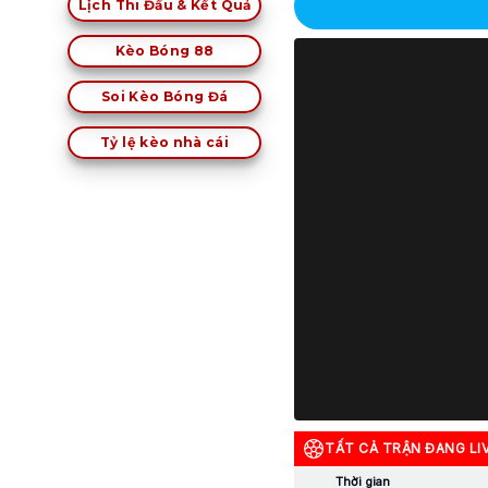
Lịch Thi Đấu & Kết Quả
Kèo Bóng 88
Soi Kèo Bóng Đá
Tỷ lệ kèo nhà cái
TẤT CẢ TRẬN ĐANG LI
Thời gian