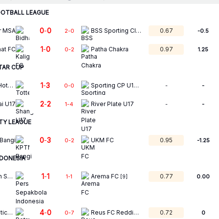
OOTBALL LEAGUE
0
0
r MSA
-
BSS Sporting Club
0.67
2
-
0
-0.5
1
0
hat FC
-
Patha Chakra
0.97
0
-
2
1.25
TAR CUP
1
3
Tottenham Hotspur U17
-
Sporting CP U17
0
-
0
-
-
[171]
2
2
i U17
-
River Plate U17
1
-
4
-
-
TY LEAGUE
0
3
Bangi
-
UKM FC
0.95
0
-
2
-1.25
DONESIA
1
1
 Jakarta
-
Arema FC
0.77
1
-
1
0.00
[9]
4
0
uanda
-
Reus FC Reddis
0.72
0
-
7
0
[5]