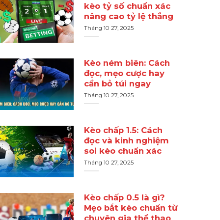
kèo tỷ số chuẩn xác
nâng cao tỷ lệ thắng
0.85
0.85
0.95
3.50
Tháng 10 27, 2025
0.77
0.97
0.82
3.00
0.97
0.90
0.90
2.75
Kèo ném biên: Cách
0.77
0.82
0.97
đọc, mẹo cược hay
2.50
cần bỏ túi ngay
0.82
0.85
0.95
2.75
Tháng 10 27, 2025
0.92
0.90
0.90
2.75
Kèo chấp 1.5: Cách
đọc và kinh nghiệm
0.90
1.00
0.80
2.50
soi kèo chuẩn xác
Tháng 10 27, 2025
0.85
0.82
0.97
2.25
1.00
0.95
0.85
2.50
Kèo chấp 0.5 là gì?
0.90
0.87
0.92
2.50
Mẹo bắt kèo chuẩn từ
chuyên gia thể thao