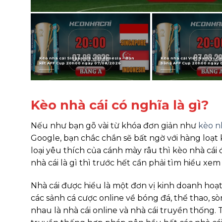
IFK Got
17:00
[13]
Rakow Czestoc
17:00
[17]
Ri
17:00
[2]
Kèo nhà cái Singapore vs Indonesia – Bán
Kèo nhà cái Việt Nam vs C
kết AFF Cup 20h00 ngày 07/08/2026
bảng AFF Cup 20h00 ngày 
Sheriff Tira
17:00
[1]
FK Zalgiris Vi
17:00
[3]
Kèo nhà cái có nghĩa là gì?
Beitar Jerus
17:30
[2]
Nếu như bạn gõ vài từ khóa đơn giản như
kèo n
AFC
18:00
[5]
Google, bạn chắc chắn sẽ bất ngờ với hàng loạt 
Hapoel Tel 
18:00
[3]
loại yêu thích của cánh mày râu thì kèo nhà cái
nhà cái là gì thì trước hết cần phải tìm hiểu xem n
FC Twente Ens
18:00
[4]
Borac Banja 
18:30
[1]
Nhà cái được hiểu là một đơn vị kinh doanh hoạ
các sảnh cá cược online về bóng đá, thể thao, sò
Sporting B
18:30
[4]
nhau là nhà cái online và nhà cái truyền thống.
L
18:30
[2]