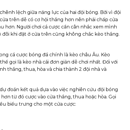
la FC
-
Alebrijes de Oaxaca
0.90
-
1.00
[16]
e Sinaloa
-
Mineros de Zacatecas
0.77
 chênh lệch giữa năng lực của hai đội bóng. Bởi vì đội
-
-0.50
[5]
 cửa trên dễ có cơ hội thắng hơn nên phải chấp cửa
U. de G.
-
Correcaminos de la U.A.T.
0.77
-
0.25
[4]
hau hơn. Người chơi cá cược cần cân nhắc xem mình
ệ đôi khi đặt ở cửa trên cũng không chắc kèo thắng.
Loading more...
ong cá cược bóng đá chính là kèo châu Âu. Kèo
hể gọi là kèo nhà cái đơn giản dễ chơi nhất. Đối với
nh thắng, thua, hòa và chia thành 2 đội nhà và
 dự đoán kết quả dựa vào việc nghiên cứu đội bóng
hơn từ đó cược vào cửa thắng, thua hoặc hòa. Gọi
 đều biểu trưng cho một cửa cược: