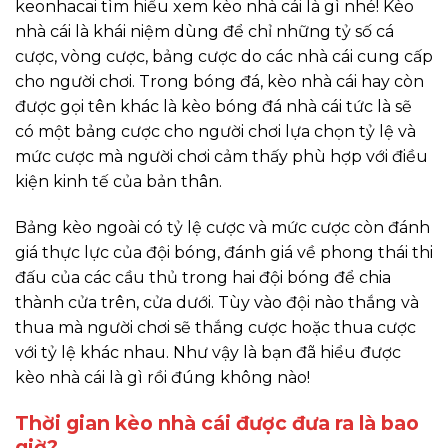
keonhacai tìm hiểu xem kèo nhà cái là gì nhé! Kèo
nhà cái là khái niệm dùng để chỉ những tỷ số cá
BRAZIL W L2
cược, vòng cược, bảng cược do các nhà cái cung cấp
0
2
Itacoatiara Futebol Clube (W)
-
CA Piauien
61'
0
-
0
[5]
cho người chơi. Trong bóng đá, kèo nhà cái hay còn
được gọi tên khác là kèo bóng đá nhà cái tức là sẽ
1
2
Perolas Negras Women
-
66'
2
-
0
có một bảng cược cho người chơi lựa chọn tỷ lệ và
3
1
Acao (w)
-
66'
5
-
2
[4]
mức cược mà người chơi cảm thấy phù hợp với điều
kiện kinh tế của bản thân.
0
1
Rio Negro RR (W)
-
66'
1
-
3
2
0
Minas ICESP DF Women
-
Vila Nova 
68'
4
-
1
[7]
Bảng kèo ngoài có tỷ lệ cược và mức cược còn đánh
giá thực lực của đội bóng, đánh giá về phong thái thi
0
2
Ceara Women
-
67'
0
-
7
đấu của các cầu thủ trong hai đội bóng để chia
0
3
Uniao Desportiva Alagoana/AL Women
-
61'
0
-
3
thành cửa trên, cửa dưới. Tùy vào đội nào thắng và
thua mà người chơi sẽ thắng cược hoặc thua cược
0
0
Taubate Women
-
Itabirito W
65'
3
-
1
[5]
với tỷ lệ khác nhau. Như vậy là bạn đã hiểu được
BRAZILIAN CAMPEONATO CAPIXABA SÉRIE B
kèo nhà cái là gì rồi đúng không nào!
0
4
Pinheiros FC
-
EC Tupy
68'
3
-
3
Thời gian kèo nhà cái được đưa ra là bao
giờ?
CHILEAN WOMEN'S DIVISION 1