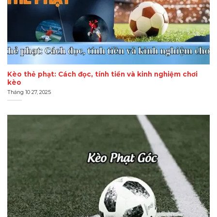
0
1
Huracan Las Heras
-
HT
2
-
2
1
1
Villa Mitre
-
Club Cipolle
HT
1
-
1
0
0
Sarmiento Resistencia
-
Escobar FC
28'
0
-
0
0
0
Tucuman Central
-
El Linqueno
28'
4
-
1
Kèo thẻ phạt: Cách đọc, tính tiền và kinh nghiệm chơi
kèo
VĐQG PARAGUAY
Tháng 10 27, 2025
0
0
Sportivo Ameliano
-
Cerro Port
28'
1
-
3
[9]
BRAZIL W L3
0
1
Juventude Women
-
62'
9
-
1
0
0
Realidade Jovem Women
-
Coritiba (W)
65'
2
-
2
1
0
Tiradentes PA Women
-
63'
3
-
1
BRA CAMPEONATO MINEIRO 2
2
2
Aymores
-
Villa Nova
63'
3
-
2