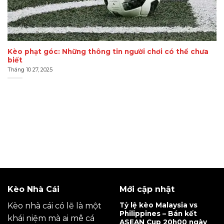
1
0
Democrata SL/MG
-
EC Mamore
28'
0
-
3
MONTENEGRO FIRST LEAGUE
0
1
FK Buducnost Podgorica
-
Decic Tuzi
70'
1
-
3
[2]
Kèo phạt góc: Những thông tin người chơi có thể chưa
biết
VĐQG THỤY SĨ
Tháng 10 27, 2025
1
1
Servette
-
Grasshopp
HT
4
-
2
[11]
VĐQG BỈ
0
1
Sint-Truidense
-
KVSK Lom
43'
1
-
1
[3]
1
1
KVC Westerlo
-
43'
0
-
2
[9]
CÁC TRẬN SẮP DIỄN RA
VĐQG BỒ ĐÀO NHA
Kèo Nhà Cái
Mới cập nhật
CF Estrela Amadora SAD
-
Sporting C
19:30
-
[16]
Tỷ lệ kèo Malaysia vs
Kèo nhà cái có lẽ là một
VĐQG ARGENTINA
Philippines – Bán kết
khái niệm mà ai mê cá
ASEAN Cup 20h00 ngày