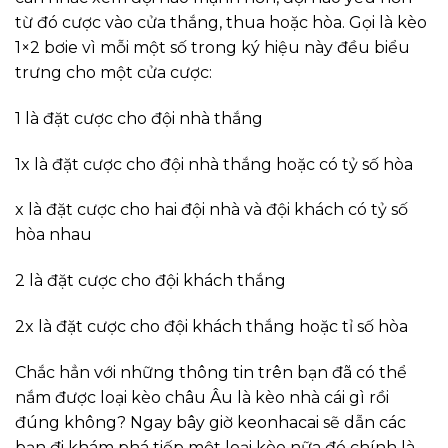
0
1
CA Osasuna
-
Al-Ain FC
66'
5
-
0
[17]
[1]
từ đó cược vào cửa thắng, thua hoặc hòa. Gọi là kèo
1
2
Galatasaray
-
Villarreal C
63'
0
-
6
[1]
1×2 bơie vì mỗi một số trong ký hiệu này đều biểu
trưng cho một cửa cược:
0
0
CD Coria
-
Zamora CF
70'
0
-
0
0
0
UB Conquense
-
Real Jaen 
67'
0
-
0
1 là đặt cược cho đội nhà thắng
[3]
0
0
CD Estradense
-
Pontevedr
70'
0
-
0
[4]
1x là đặt cược cho đội nhà thắng hoặc có tỷ số hòa
2
0
CD Cieza
-
71'
5
-
3
x là đặt cược cho hai đội nhà và đội khách có tỷ số
0
1
Antequera CF
-
Granada C
68'
5
-
3
[7]
hòa nhau
1
0
UD Ibiza
-
69'
3
-
0
[12]
2 là đặt cược cho đội khách thắng
0
0
CD Toledo
-
CD Guadala
67'
2
-
5
2x là đặt cược cho đội khách thắng hoặc tỉ số hòa
1
1
UP Plasencia
-
CD Guijuelo
70'
0
-
0
Chắc hẳn với những thông tin trên bạn đã có thể
0
0
Dos Hermanas
-
HT
0
-
0
[2]
nắm được loại kèo châu Âu là kèo nhà cái gì rồi
0
1
Avellino
-
Torino
HT
2
-
2
đúng không? Ngay bây giờ keonhacai sẽ dẫn các
[8]
[12]
bạn đi khám phá tiếp một loại kèo nữa đó chính là