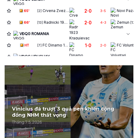
2
0
Crvena Zvezda
-
Novi Pazar
65'
3
-
5
[2]
2
0
Radnicki 1923 Kragujevac
-
Zemun
66'
4
-
3
[13]
[12]
VĐQG ROMANIA
1
0
FC Dinamo 1948
-
FC Voluntar
HT
2
-
0
[7]
VĐQG URUGUAY
0
0
Liverpool URU
-
Albion FC
71'
4
-
2
[9]
[3
BRAZIL SERIE B
0
1
Vila Nova
-
28'
4
-
1
[5]
VĐQG COLOMBIA
Vinicius đá trượt 3 quả pen khiến cộng
0
0
Independiente Santa Fe
-
Boyaca Ch
28'
1
-
0
[13]
đồng NHM thất vọng
Tháng 7 5, 2026
VĐQG BOLIVIA
0
0
San Antonio Bulo Bulo
-
28'
0
-
1
[13]