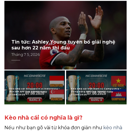
HẠNG HAI PHÁP
0
0
Boulogne
-
Nancy
43'
0
-
1
[15]
[14]
0
0
Clermont
-
43'
1
-
0
[13]
Tin tức: Ashley Young tuyên bố giải nghệ
1
0
USL Dunkerque
-
Grenoble
43'
4
-
0
[10]
[1
sau hơn 22 năm thi đấu
0
0
Metz
-
Guingamp
43'
5
-
0
[2]
[
Tháng 7 5, 2026
0
0
Montpellier Hérault SC
-
Dijon
43'
2
-
0
[8]
[17]
0
0
FC Nantes
-
43'
1
-
4
[1]
0
1
Pau FC
-
FC Annecy
43'
0
-
2
[9]
Kèo nhà cái Singapore vs Indonesia –
Kèo nhà cái Việt Nam vs Campuchia –
Bán kết AFF Cup 20h00 ngày
Vòng bảng AFF Cup 20h00 ngày
07/08/2026
07/08/2026
0
0
Rodez Aveyron
-
43'
3
-
0
[5]
0
3
Sochaux
-
43'
2
-
1
[18]
Kèo nhà cái có nghĩa là gì?
VĐQG BOSNIA & HERZEGOVINA
Nếu như bạn gõ vài từ khóa đơn giản như
kèo nhà
0
0
Sarajevo
-
28'
0
-
2
[4]