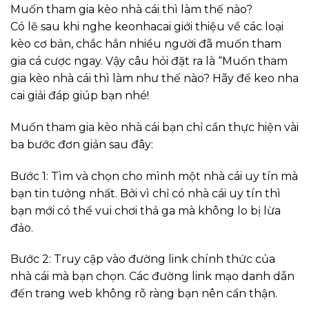
Muốn tham gia kèo nhà cái thì làm thế nào?
1
0
Valencia CF
-
28'
0
-
0
[9]
Có lẽ sau khi nghe keonhacai giới thiệu về các loại
1
0
Napoli
-
RC Celta
28'
2
-
0
[2]
[6]
kèo cơ bản, chắc hẳn nhiều người đã muốn tham
gia cá cược ngay. Vậy câu hỏi đặt ra là “Muốn tham
0
0
Real Betis
-
28'
1
-
0
[5]
gia kèo nhà cái thì làm như thế nào? Hãy để keo nha
0
0
Livorno
-
Empoli
28'
2
-
1
[11]
[15]
cai giải đáp giúp bạn nhé!
0
0
RCD Mallorca
-
SV Elversb
28'
0
-
3
Muốn tham gia kèo nhà cái bạn chỉ cần thực hiện vài
0
0
FC Barcelona
-
ba bước đơn giản sau đây:
18'
0
-
0
[1]
PORTUGUESE LIGA 3
Bước 1: Tìm và chọn cho mình một nhà cái uy tín mà
bạn tin tưởng nhất. Bởi vì chỉ có nhà cái uy tín thì
2
0
CD Mafra
-
28'
3
-
0
[2]
bạn mới có thể vui chơi thả ga mà không lo bị lừa
ARGENTINE GROUP B TEBOLIDUN LEAGUE MANCHESTER
đảo.
0
0
Argentino de Quilmes
-
Real Pilar
65'
0
-
3
[16]
[9
Bước 2: Truy cập vào đường link chính thức của
1
3
Defensores Unidos
-
Liniers
66'
3
-
1
[21]
[18]
nhà cái mà bạn chọn. Các đường link mạo danh dẫn
đến trang web không rõ ràng bạn nên cẩn thận.
0
1
Flandria
-
UAI Urquiz
67'
6
-
3
[19]