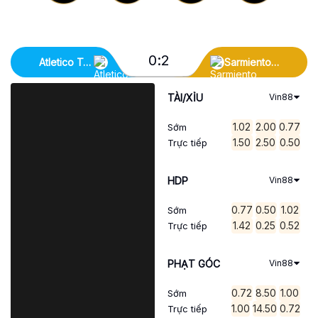
0
:
2
Atletico Tucuman
Sarmiento Junin
TÀI/XỈU
Vin88
1.02
2.00
0.77
Sớm
1.50
2.50
0.50
Trực tiếp
HDP
Vin88
0.77
0.50
1.02
Sớm
1.42
0.25
0.52
Trực tiếp
PHẠT GÓC
Vin88
0.72
8.50
1.00
Sớm
1.00
14.50
0.72
Trực tiếp