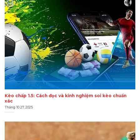
1
3
Hapoel Haifa
-
90+8'
1
-
5
[11]
MEX U19
1
1
Tijuana U19
-
Leon U19
43'
4
-
1
VĐQG SLOVENIA
0
0
NK Publikum Celje
-
50'
2
-
1
[8]
AUSTRIAN LANDESLIGA
1
0
ASV Hohenau
-
72'
5
-
2
ARGENTINE GROUP C TEBOLIDUN LEAGUE MANCHESTER
Kèo chấp 1.5: Cách đọc và kinh nghiệm soi kèo chuẩn
0
0
Argentino de Rosario
-
Mercedes
63'
7
-
2
[28]
[
xác
Tháng 10 27, 2025
0
1
Berazategui
-
66'
5
-
1
[4]
1
0
Defensores de Cambaceres
-
66'
5
-
3
[24]
1
0
Estrella del Sur Alejandro Korn
-
67'
4
-
2
[9]