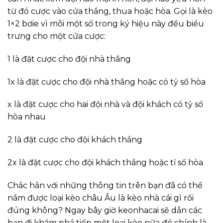
từ đó cược vào cửa thắng, thua hoặc hòa. Gọi là kèo
1×2 bơie vì mỗi một số trong ký hiệu này đều biểu
trưng cho một cửa cược:
1 là đặt cược cho đội nhà thắng
1x là đặt cược cho đội nhà thắng hoặc có tỷ số hòa
x là đặt cược cho hai đội nhà và đội khách có tỷ số
hòa nhau
2 là đặt cược cho đội khách thắng
2x là đặt cược cho đội khách thắng hoặc tỉ số hòa
Chắc hẳn với những thông tin trên bạn đã có thể
nắm được loại kèo châu Âu là kèo nhà cái gì rồi
đúng không? Ngay bây giờ keonhacai sẽ dẫn các
bạn đi khám phá tiếp một loại kèo nữa đó chính là