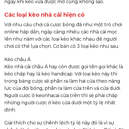
ngay khi kèo vừa được mở cũng không sao.
Các loại kèo nhà cái hiện có
Với nhu cầu chơi cá cược bóng đá như một trò chơi
online hấp dẫn, ngày càng nhiều các nhà cái mọc
lên như nấm với các loại kèo khác nhau để người
chơi có thể lựa chọn. Cơ bản có 3 loại kèo như sau:
Kèo châu Á
Kèo nhà cái châu Á hay còn được gọi tên gọi khác là
kèo chấp hay là kèo handicap. Với loại kèo này thì
trong bảng cược sẽ phân ra làm hai cửa theo năng
lực của đội bóng, phân ra làm cửa trên và cửa dưới.
Người cược ở keonhacai cửa trên thì sẽ phải chấp
những người cược ở kèo cửa dưới một tỷ lệ nhất
định.
Giải thích cho sự chênh lệch tỷ lệ này đó là vì sự