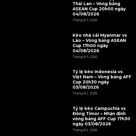
Thái Lan – Vòng bảng
ASEAN Cup 20h00 ngày
04/08/2026
Tháng 8 3, 2026
Kèo nhà cái Myanmar vs
Lào – Vòng bảng ASEAN
Cup 17h00 ngày
04/08/2026
Tháng 8 3, 2026
Tỷ lệ kèo Indonesia vs
Việt Nam – Vòng bảng AFF
Cup 20h30 ngày
03/08/2026
Tháng 8 2, 2026
Tỷ lệ kèo Campuchia vs
Đông Timor – Nhận định
vòng bảng AFF Cup 17h30
ngày 03/08/2026
Tháng 8 2, 2026