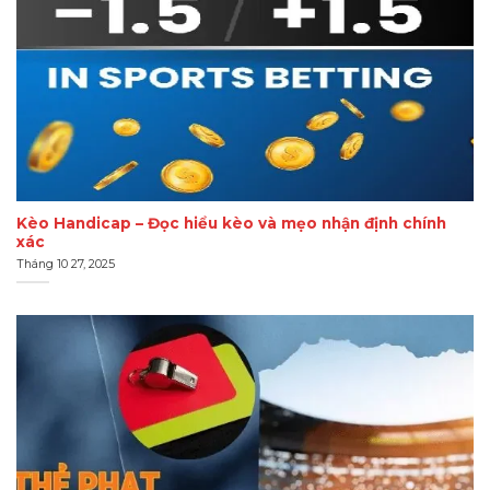
Kèo Handicap – Đọc hiểu kèo và mẹo nhận định chính
xác
Tháng 10 27, 2025