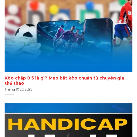
Kèo chấp 0.5 là gì? Mẹo bắt kèo chuẩn từ chuyên gia
thể thao
Tháng 10 27, 2025