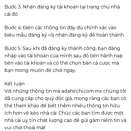
Bước 3: Nhấn đăng ký tài khoản tại trang chủ nhà
cái đó
Bước 4: Điền các thông tin đầy đủ chính xác vào
biểu mẫu đăng ký rồi nhấn đăng ký để hoàn thành
Bước 5: Sau khi đã đăng ký thành công, bạn đăng
nhập vào tài khoản của mình sau đó tiến hành nạp
tiền vào tài khoản và có thể chọn bàn cá cược mà
bạn mong muốn để chơi ngay.
Kết luận
Với những thông tin mà adahirchi.com.mx chúng tôi
đã cung cấp cho quý độc giả, mong rằng các bạn có
thể tham khảo để biết thêm nhiều thông tin hữu
ích hơn về kèo nhà cái. Chúc các bạn tìm được một
nhà cái uy tín chất lượng cao để gửi gắm niềm tin và
vui chơi thoải mái!