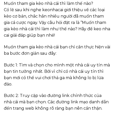
Muốn tham gia kèo nhà cái thì làm thế nào?
Có lẽ sau khi nghe keonhacai giới thiệu về các loại
kèo cơ bản, chắc hẳn nhiều người đã muốn tham
gia cá cược ngay. Vậy câu hỏi đặt ra là “Muốn tham
gia kèo nhà cái thì làm như thế nào? Hãy để keo nha
cai giải đáp giúp bạn nhé!
Muốn tham gia kèo nhà cái bạn chỉ cần thực hiện vài
ba bước đơn giản sau đây:
Bước 1: Tìm và chọn cho mình một nhà cái uy tín mà
bạn tin tưởng nhất. Bởi vì chỉ có nhà cái uy tín thì
bạn mới có thể vui chơi thả ga mà không lo bị lừa
đảo.
Bước 2: Truy cập vào đường link chính thức của
nhà cái mà bạn chọn. Các đường link mạo danh dẫn
đến trang web không rõ ràng bạn nên cẩn thận.