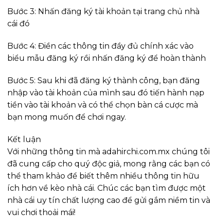
Bước 3: Nhấn đăng ký tài khoản tại trang chủ nhà
cái đó
Bước 4: Điền các thông tin đầy đủ chính xác vào
biểu mẫu đăng ký rồi nhấn đăng ký để hoàn thành
Bước 5: Sau khi đã đăng ký thành công, bạn đăng
nhập vào tài khoản của mình sau đó tiến hành nạp
tiền vào tài khoản và có thể chọn bàn cá cược mà
bạn mong muốn để chơi ngay.
Kết luận
Với những thông tin mà adahirchi.com.mx chúng tôi
đã cung cấp cho quý độc giả, mong rằng các bạn có
thể tham khảo để biết thêm nhiều thông tin hữu
ích hơn về kèo nhà cái. Chúc các bạn tìm được một
nhà cái uy tín chất lượng cao để gửi gắm niềm tin và
vui chơi thoải mái!