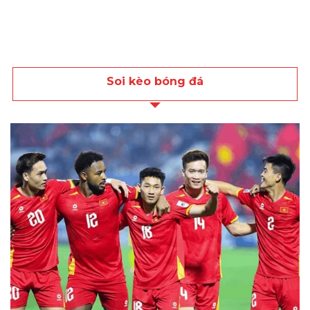
kuwin
Soi kèo bóng đá