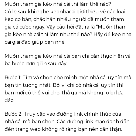
Muốn tham gia kèo nhà cái thì làm thế nào?
Có lẽ sau khi nghe keonhacai giới thiệu về các loại
kèo cơ bản, chắc hẳn nhiều người đã muốn tham
gia cá cược ngay. Vậy câu hỏi đặt ra là “Muốn tham
gia kèo nhà cái thì làm như thế nào? Hãy để keo nha
cai giải đáp giúp bạn nhé!
Muốn tham gia kèo nhà cái bạn chỉ cần thực hiện vài
ba bước đơn giản sau đây:
Bước 1: Tìm và chọn cho mình một nhà cái uy tín mà
bạn tin tưởng nhất. Bởi vì chỉ có nhà cái uy tín thì
bạn mới có thể vui chơi thả ga mà không lo bị lừa
đảo.
Bước 2: Truy cập vào đường link chính thức của
nhà cái mà bạn chọn. Các đường link mạo danh dẫn
đến trang web không rõ ràng bạn nên cẩn thận.