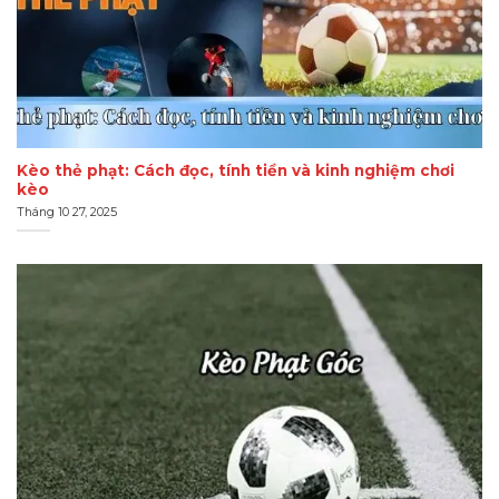
Kèo thẻ phạt: Cách đọc, tính tiền và kinh nghiệm chơi
kèo
Tháng 10 27, 2025