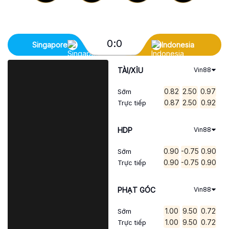
0
:
0
Singapore
Indonesia
TÀI/XỈU
Vin88
0.82
2.50
0.97
Sớm
0.87
2.50
0.92
Trực tiếp
HDP
Vin88
0.90
-0.75
0.90
Sớm
0.90
-0.75
0.90
Trực tiếp
PHẠT GÓC
Vin88
1.00
9.50
0.72
Sớm
1.00
9.50
0.72
Trực tiếp