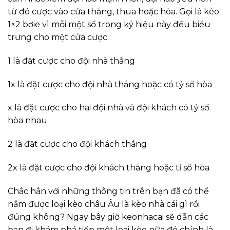
từ đó cược vào cửa thắng, thua hoặc hòa. Gọi là kèo
1×2 bơie vì mỗi một số trong ký hiệu này đều biểu
trưng cho một cửa cược:
1 là đặt cược cho đội nhà thắng
1x là đặt cược cho đội nhà thắng hoặc có tỷ số hòa
x là đặt cược cho hai đội nhà và đội khách có tỷ số
hòa nhau
2 là đặt cược cho đội khách thắng
2x là đặt cược cho đội khách thắng hoặc tỉ số hòa
Chắc hẳn với những thông tin trên bạn đã có thể
nắm được loại kèo châu Âu là kèo nhà cái gì rồi
đúng không? Ngay bây giờ keonhacai sẽ dẫn các
bạn đi khám phá tiếp một loại kèo nữa đó chính là