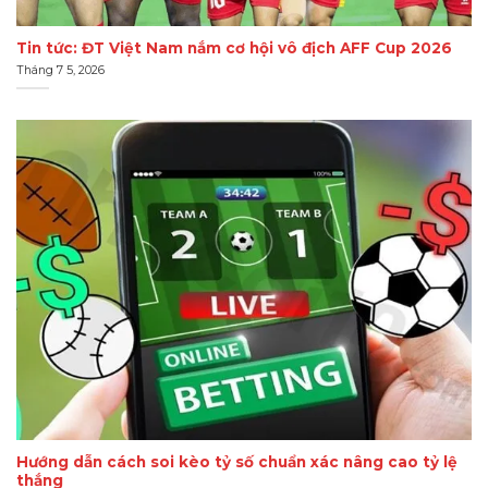
Tin tức: ĐT Việt Nam nắm cơ hội vô địch AFF Cup 2026
Tháng 7 5, 2026
Hướng dẫn cách soi kèo tỷ số chuẩn xác nâng cao tỷ lệ
thắng