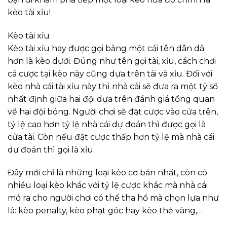
kèo tài xỉu!
Kèo tài xỉu
Kèo tài xỉu hay được gọi bằng một cái tên dân dã
hơn là kèo dưới. Đúng như tên gọi tài, xỉu, cách chơi
cá cược tại kèo này cũng dựa trên tài và xỉu. Đối với
kèo nhà cái tài xỉu này thì nhà cái sẽ đưa ra một tỷ số
nhất định giữa hai đội dựa trên đánh giá tổng quan
về hai đội bóng. Người chơi sẽ đặt cược vào cửa trên,
tỷ lệ cao hơn tỷ lệ nhà cái dự đoán thì được gọi là
cửa tài. Còn nếu đặt cược thấp hơn tỷ lệ mà nhà cái
dự đoán thì gọi là xỉu.
Đây mới chỉ là những loại kèo cơ bản nhất, còn có
nhiều loại kèo khác với tỷ lệ cược khác mà nhà cái
mở ra cho người chơi có thể tha hồ mà chọn lựa như
là: kèo penalty, kèo phạt góc hay kèo thẻ vàng,…