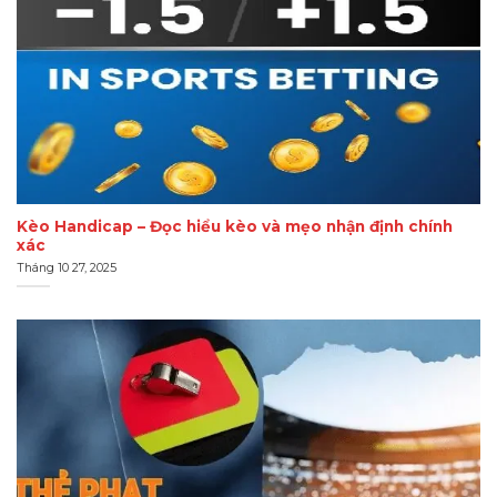
Kèo Handicap – Đọc hiểu kèo và mẹo nhận định chính
xác
Tháng 10 27, 2025