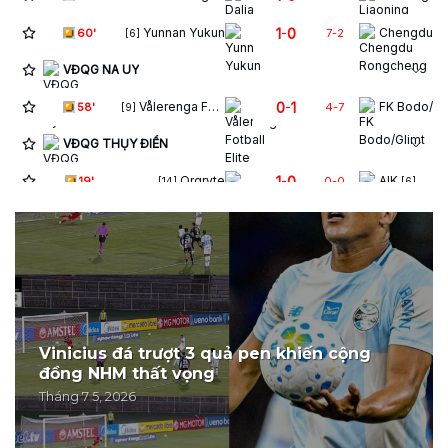
1
0
Yunnan Yukun
-
60'
7
-
2
[6]
VĐQG NA UY
0
1
Vålerenga Fotball Elite
-
FK Bodo/Gl
58'
4
-
7
[9]
VĐQG THỤY ĐIỂN
1
0
Orgryte
-
AIK
19'
0
-
0
[14]
[6]
LEAGUE 1 ĐAN MẠCH
2
1
Aarhus Fremad
-
60'
0
-
3
[6]
HẠNG 2 BỒ ĐÀO NHA
0
0
Penafiel
-
19'
0
-
2
[14]
Vinicius đá trượt 3 quả pen khiến cộng
ĐỨC REGIONALLIGA SUDWEST
đồng NHM thất vọng
Tháng 7 5, 2026
2
2
FSV luckenwalde
-
61'
0
-
0
[14]
1
1
RSV Eintracht
-
61'
0
-
0
[11]