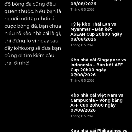
0
0
DJK Vilzing
-
Furth II
61'
độ bóng đá cũng đều
0
-
0
08/08/2026
Tháng 8 5, 2026
quen thuộc. Nếu bạn là
1
1
Bayern Munchen II
-
61'
0
-
0
người mới tập chơi cá
Tỷ lệ kèo Thái Lan vs
RUS D3A
cược bóng đá, bạn chưa
Myanmar – Bán kết
hiểu rõ kèo nhà cái là gì,
ASEAN Cup 20h00 ngày
0
0
Dynamo Moscow B
-
Amkar Per
19'
1
-
0
[5]
08/08/2026
thì đừng lo vì ngay sau
Tháng 8 5, 2026
0
0
Dynamo Bryansk
-
19'
đây iohio.org sẽ đưa bạn
0
-
0
[6]
cùng đi tìm kiếm câu
RUS D3B
Kèo nhà cái Singapore vs
trả lời nhé!
Indonesia – Bán kết AFF
0
0
Metallurg Lipetsk
-
FK Ryazan
59'
1
-
1
Cup 20h00 ngày
07/08/2026
0
1
Zenit Penza
-
19'
Tháng 8 5, 2026
0
-
0
JIANGXI CITY FOOTBALL SUPER LEAGUE
Kèo nhà cái Việt Nam vs
Campuchia – Vòng bảng
0
2
Yingtan Team
-
Jiujiang T
57'
0
-
0
[10]
AFF Cup 20h00 ngày
07/08/2026
0
2
Ganzhou Team
-
Ji'an Team
58'
0
-
0
Tháng 8 5, 2026
0
0
Shangrao Team
-
Fuzhou Te
60'
0
-
0
Kèo nhà cái Philippines vs