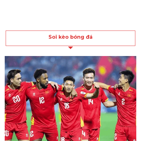
2
0
Dingnan United
-
60'
5
-
8
[12]
kuwin
CHINESE FOOTBALL LEAGUE 2
0
0
Xiamen Feilu
-
90+1'
1
-
4
[7]
Soi kèo bóng đá
4
0
Shenzhen 2028
-
90'
2
-
4
[2]
0
1
Wuhan Three Towns B
-
88'
5
-
4
[12]
2
2
Chengdu Rongcheng B
-
Hubei Istar
86'
1
-
3
[10]
HUNGARY NEMZETI BAJNOKSUG III
0
0
Ferencvarosi TC B
-
19'
2
-
1
MALAWI PREMIER LEAGUE
0
0
Mafco
-
Blue Eagles
HT
3
-
4
0
1
Moyale Barracks
-
45+4'
0
-
0
0
0
Ekhaya FC
-
Dedza Dyn
45+4'
0
-
0