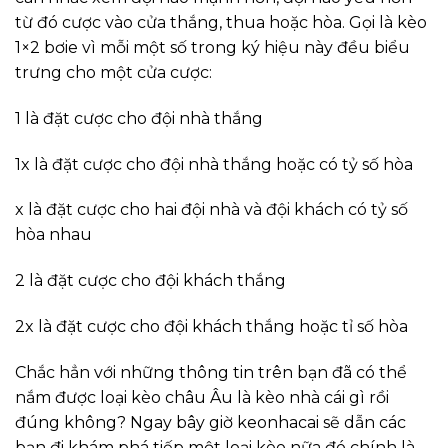
từ đó cược vào cửa thắng, thua hoặc hòa. Gọi là kèo
0
0
Honka Espoo
-
NJS
19'
3
-
0
[1]
[10]
1×2 bơie vì mỗi một số trong ký hiệu này đều biểu
FINNISH KANSALLINEN LIIGA
trưng cho một cửa cược:
0
0
HPS Women
-
KuPs Wom
19'
0
-
0
[4]
1 là đặt cược cho đội nhà thắng
NORWEGIAN 2.DIVISJON
1x là đặt cược cho đội nhà thắng hoặc có tỷ số hòa
0
1
Bjarg
-
Sotra
64'
4
-
2
[5]
[8]
1
0
Eidsvold Turn
-
Kjelsas
61'
x là đặt cược cho hai đội nhà và đội khách có tỷ số
0
-
0
[2]
[1]
hòa nhau
3
0
Honefoss BK
-
61'
0
-
0
[4]
2 là đặt cược cho đội khách thắng
0
0
FK Arendal
-
Pors Grenl
19'
0
-
2
[10]
1
0
Jerv
-
Vidar
19'
1
-
0
[1]
[13]
2x là đặt cược cho đội khách thắng hoặc tỉ số hòa
0
0
Kvik Halden
-
Mjondalen 
19'
1
-
0
[2]
Chắc hẳn với những thông tin trên bạn đã có thể
nắm được loại kèo châu Âu là kèo nhà cái gì rồi
0
0
Notodden FK
-
Sandviken
19'
0
-
0
[6]
đúng không? Ngay bây giờ keonhacai sẽ dẫn các
DANISH 2ND DIVISION
bạn đi khám phá tiếp một loại kèo nữa đó chính là