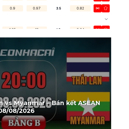
0.9
0.97
0.82
3.5
1.05
12
0.04
1.5
1.00
11.00
0.04
1.50
1.07
0.87
0.92
1.75
0.85
0.82
0.97
2.75
0.77
1.00
0.80
1.50
an vs Myanmar – Bán kết ASEAN
0.8
0.87
0.92
4.25
08/08/2026
1.20
7.75
0.07
0.50