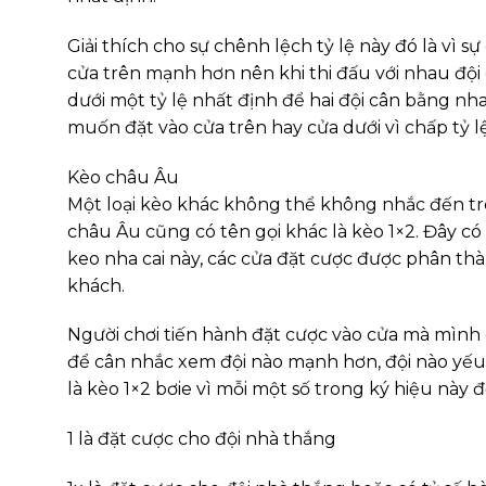
Putian
27'
Giải thích cho sự chênh lệch tỷ lệ này đó là vì sự
cửa trên mạnh hơn nên khi thi đấu với nhau đội
Sanming
27'
dưới một tỷ lệ nhất định để hai đội cân bằng n
Pingtan
27'
muốn đặt vào cửa trên hay cửa dưới vì chấp tỷ l
POLAND LIGA 3
Kèo châu Âu
KS CK Tr
HT
Một loại kèo khác không thể không nhắc đến tr
châu Âu cũng có tên gọi khác là kèo 1×2. Đây có t
Elana
HT
keo nha cai này, các cửa đặt cược được phân thà
HT
khách.
HUNAN FOOTBALL L
Người chơi tiến hành đặt cược vào cửa mà mình
để cân nhắc xem đội nào mạnh hơn, đội nào yếu 
Hengyang 
24'
[8]
là kèo 1×2 bơie vì mỗi một số trong ký hiệu này
Changde 
24'
[11]
1 là đặt cược cho đội nhà thắng
Xiangxi
24'
[9]
Zhangjiajie 
24'
[10]