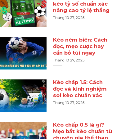
kèo tỷ số chuẩn xác
nâng cao tỷ lệ thắng
Tháng 10 27, 2025
-
-
-
-
-
-
-
-
Kèo ném biên: Cách
-
-
-
-
đọc, mẹo cược hay
cần bỏ túi ngay
-
-
-
-
Tháng 10 27, 2025
0.97
0.90
0.90
1.25
Kèo chấp 1.5: Cách
đọc và kinh nghiệm
0.97
0.90
0.90
1.50
soi kèo chuẩn xác
Tháng 10 27, 2025
0.65
0.7
1.1
0.75
Kèo chấp 0.5 là gì?
Mẹo bắt kèo chuẩn từ
0.77
0.90
0.90
1.00
chuyên gia thể thao