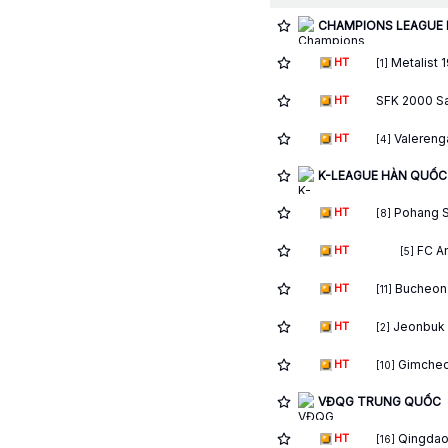
CHAMPIONS LEAGUE
Metalist 1925 
HT
[1]
HT
Valerenga W
HT
[4]
K-LEAGUE HÀN QUỐC
Pohang Stee
HT
[8]
FC A
HT
[5]
Bucheon FC
HT
[11]
Jeonbuk Hyundai M
HT
[2]
Gimcheon Sangmu Foot
HT
[10]
VĐQG TRUNG QUỐC
Qingdao Ha
HT
[16]