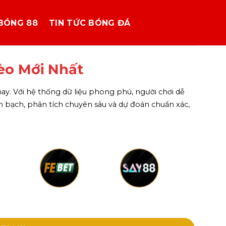
BÓNG 88
TIN TỨC BÓNG ĐÁ
Kèo Mới Nhất
nay. Với hệ thống dữ liệu phong phú, người chơi dễ
h bạch, phân tích chuyên sâu và dự đoán chuẩn xác,