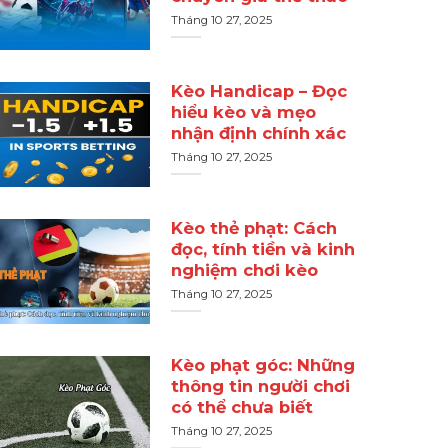
Tháng 10 27, 2025
0.97
0.77
1.02
2.00
0.82
0.87
0.92
1.5
Kèo Handicap – Đọc
0.8
0.82
0.97
3.75
hiểu kèo và mẹo
nhận định chính xác
0.87
0.95
0.85
1.5
Tháng 10 27, 2025
0.92
0.8
1
1.5
Kèo thẻ phạt: Cách
đọc, tính tiền và kinh
1.05
0.95
0.85
3.75
nghiệm chơi kèo
0.95
1.00
Tháng 10 27, 2025
0.80
1.50
Kèo phạt góc: Những
-
-
-
-
thông tin người chơi
có thể chưa biết
Tháng 10 27, 2025
-
-
-
-