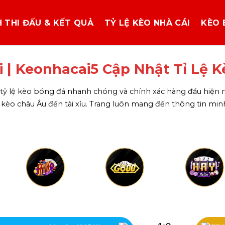
H THI ĐẤU & KẾT QUẢ
TỶ LỆ KÈO NHÀ CÁI
KÈO 
 | Keonhacai5 Cập Nhật Tỉ Lệ 
ật tỷ lệ kèo bóng đá nhanh chóng và chính xác hàng đầu hiện 
 kèo châu Âu đến tài xỉu. Trang luôn mang đến thông tin min