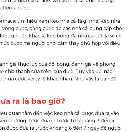
ều là nhà cái online. Và các nhà cái online cũng
chơi cá cược.
 5
1
1
erg 47
-
TSG Neustrelitz
0
-
0
-
-
eonhacai tìm hiểu xem kèo nhà cái là gì nhé! Kèo nhà
c, vòng cược, bảng cược do các nhà cái cung cấp cho
0
4
er SV
-
SV Hemelingen
0
-
0
-
-
ược gọi tên khác là kèo bóng đá nhà cái tức là sẽ có
0
0
stadt
-
Bremerhaven
0
-
0
-
-
 mức cược mà người chơi cảm thấy phù hợp với điều
1
0
SpVgg Hankofen-Hailing
-
TSV Kottern
0
-
0
-
-
ánh giá thực lực của đội bóng, đánh giá về phong
ỂN
để chia thành cửa trên, cửa dưới. Tùy vào đội nào
0
0
nberg
-
Nordic United FC
0.82
0
-
3
0.00
[5]
 thua cược với tỷ lệ khác nhau. Như vậy là bạn đã
0
0
gskile
-
IK Oddevold
0.82
1
-
5
0.00
[11]
LEAGUE
ưa ra là bao giờ?
0
0
IF U19
-
Midtjylland U19
1.2
1
-
6
0.25
đều quan tâm đến việc kèo nhà cái được đưa ra vào
LEAGUE 2
 kèo thường được đưa ra trước từ khoảng 3 đến 4
còn được đưa ra trước khoảng 6 đến 7 ngày để người
0
0
uang
-
Dalian Yingbo B
1.02
2
-
3
0.25
[6]