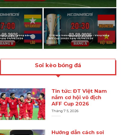
2.3
8
0.07
5.5
mar vs Lào – Vòng bảng
Tỷ lệ kèo Indonesia vs Việt Nam – Vòng bảng
ngày 04/08/2026
AFF Cup 20h30 ngày 03/08/2026
1.02
1.02
0.77
1.75
0.85
0.97
0.82
2.25
Soi kèo bóng đá
0.90
0.92
0.87
5.00
1.02
0.90
0.90
4.00
Tin tức: ĐT Việt Nam
nắm cơ hội vô địch
0.8
0.92
0.87
6.5
AFF Cup 2026
-
-
-
-
Tháng 7 5, 2026
0.95
0.77
1.02
3.00
Hướng dẫn cách soi
-
-
-
-