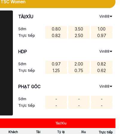
 TSC Women
TÀI/XỈU
Vin88
0.80
3.50
1.00
Sớm
0.82
2.50
0.97
Trực tiếp
HDP
Vin88
0.97
2.00
0.82
Sớm
1.25
0.75
0.62
Trực tiếp
PHẠT GÓC
Vin88
Sớm
-
-
-
Trực tiếp
-
-
-
Tài/Xỉu
Trực tiếp
Khách
Tài
Tỷ lệ
Xỉu