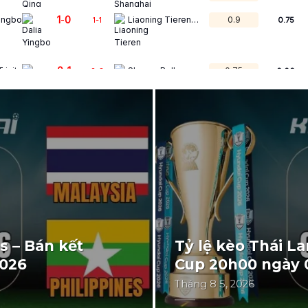
1
0
Yingbo
-
Liaoning Tieren
0.9
1
-
1
0.75
[8]
0
1
rinita
-
Shonan Bellmare
0.75
2
-
8
0.00
[3]
1
0
rdija
-
Albirex Niigata
0.80
2
-
6
0.00
[13]
1
0
 Tosu
-
Ventforet Kofu
0.72
5
-
4
0
[9]
QUỐC
1
0
Beijing Guoan U20
-
Ningbo FC U20
0.95
0
-
0
1.50
ỐC
0
0
er FC
-
Suwon Football Club
1.02
0
-
1
-0.25
[6]
s – Bán kết
Tỷ lệ kèo Thái L
2
1
am FC
-
Cheonan City
1
1
-
0
0.25
[12]
2026
Cup 20h00 ngày 
Tháng 8 5, 2026
0
0
rers FC
-
Melbourne Victory
0.65
8
-
4
0.00
[4]