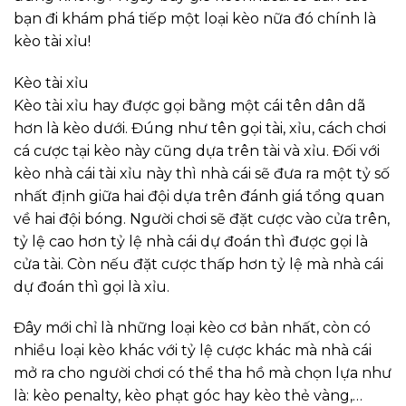
bạn đi khám phá tiếp một loại kèo nữa đó chính là
kèo tài xỉu!
Kèo tài xỉu
Kèo tài xỉu hay được gọi bằng một cái tên dân dã
hơn là kèo dưới. Đúng như tên gọi tài, xỉu, cách chơi
cá cược tại kèo này cũng dựa trên tài và xỉu. Đối với
kèo nhà cái tài xỉu này thì nhà cái sẽ đưa ra một tỷ số
nhất định giữa hai đội dựa trên đánh giá tổng quan
về hai đội bóng. Người chơi sẽ đặt cược vào cửa trên,
tỷ lệ cao hơn tỷ lệ nhà cái dự đoán thì được gọi là
cửa tài. Còn nếu đặt cược thấp hơn tỷ lệ mà nhà cái
dự đoán thì gọi là xỉu.
Đây mới chỉ là những loại kèo cơ bản nhất, còn có
nhiều loại kèo khác với tỷ lệ cược khác mà nhà cái
mở ra cho người chơi có thể tha hồ mà chọn lựa như
là: kèo penalty, kèo phạt góc hay kèo thẻ vàng,…