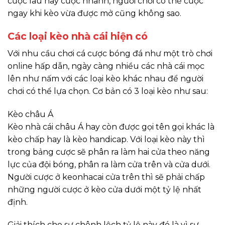
cược lâu hay cược nhanh, người chơi có thể cược
ngay khi kèo vừa được mở cũng không sao.
Các loại kèo nhà cái hiện có
Với nhu cầu chơi cá cược bóng đá như một trò chơi
online hấp dẫn, ngày càng nhiều các nhà cái mọc
lên như nấm với các loại kèo khác nhau để người
chơi có thể lựa chọn. Cơ bản có 3 loại kèo như sau:
Kèo châu Á
Kèo nhà cái châu Á hay còn được gọi tên gọi khác là
kèo chấp hay là kèo handicap. Với loại kèo này thì
trong bảng cược sẽ phân ra làm hai cửa theo năng
lực của đội bóng, phân ra làm cửa trên và cửa dưới.
Người cược ở keonhacai cửa trên thì sẽ phải chấp
những người cược ở kèo cửa dưới một tỷ lệ nhất
định.
Giải thích cho sự chênh lệch tỷ lệ này đó là vì sự