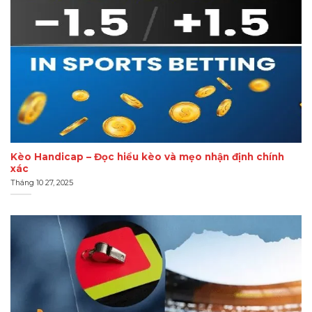
Kèo Handicap – Đọc hiểu kèo và mẹo nhận định chính
xác
Tháng 10 27, 2025