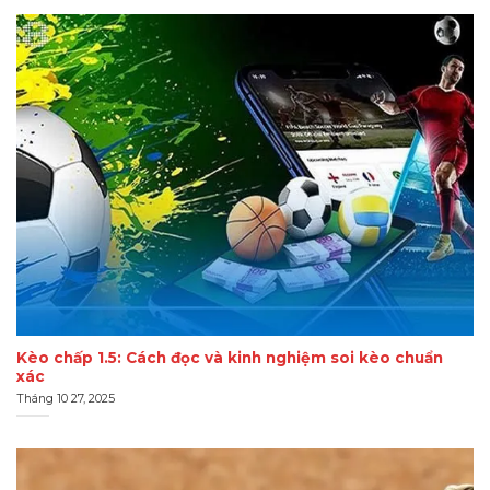
Kèo chấp 1.5: Cách đọc và kinh nghiệm soi kèo chuẩn
xác
Tháng 10 27, 2025