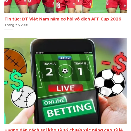
Tin tức: ĐT Việt Nam nắm cơ hội vô địch AFF Cup 2026
Tháng 7 5, 2026
Hướng dẫn cách soi kèo tỷ số chuẩn xác nâng cao tỷ lệ