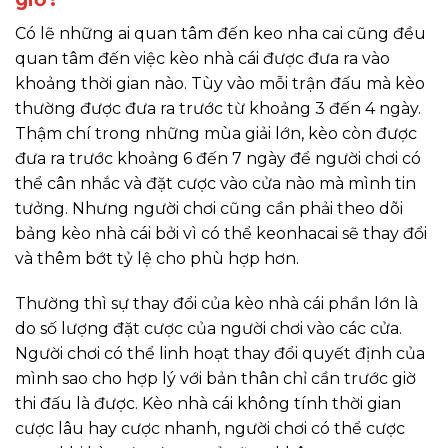
ARFC
Có lẽ những ai quan tâm đến keo nha cai cũng đều
quan tâm đến việc kèo nhà cái được đưa ra vào
0
0
Sol de America de Formosa
-
74'
5
-
0
khoảng thời gian nào. Tùy vào mỗi trận đấu mà kèo
USL LEAGUE ONE
thường được đưa ra trước từ khoảng 3 đến 4 ngày.
Thậm chí trong những mùa giải lớn, kèo còn được
0
1
Chattanooga Red Wolves
-
Omaha
HT
3
-
2
[8]
[1]
đưa ra trước khoảng 6 đến 7 ngày để người chơi có
0
0
Knoxville troops
-
34'
0
-
3
[4]
thể cân nhắc và đặt cược vào cửa nào mà mình tin
tưởng. Nhưng người chơi cũng cần phải theo dõi
0
0
Portland Hearts of Pine
-
19'
1
-
0
[12]
bảng kèo nhà cái bởi vì có thể keonhacai sẽ thay đổi
CAN NSLW
và thêm bớt tỷ lệ cho phù hợp hơn.
0
0
Vancouver Rise FC (W)
-
HT
2
-
1
Thường thì sự thay đổi của kèo nhà cái phần lớn là
CÁC TRẬN SẮP DIỄN RA
do số lượng đặt cược của người chơi vào các cửa.
Người chơi có thể linh hoạt thay đổi quyết định của
FA CUP
mình sao cho hợp lý với bản thân chỉ cần trước giờ
Erith Belvedere
-
Billingshurs
12:00
-
thi đấu là được. Kèo nhà cái không tính thời gian
cược lâu hay cược nhanh, người chơi có thể cược
Worsbrough Bridge Athletic
-
Trafford
13:00
-