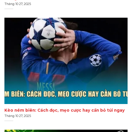
Tháng 10 27, 2025
Kèo ném biên: Cách đọc, mẹo cược hay cần bỏ túi ngay
Tháng 10 27, 2025