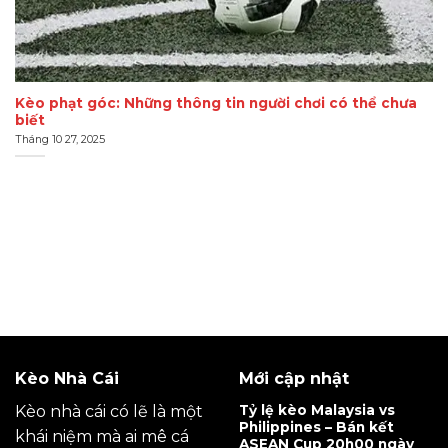
Kèo phạt góc: Những thông tin người chơi có thể chưa
biết
Tháng 10 27, 2025
Kèo Nhà Cái
Mới cập nhật
Tỷ lệ kèo Malaysia vs
Kèo nhà cái có lẽ là một
Philippines – Bán kết
khái niệm mà ai mê cá
ASEAN Cup 20h00 ngày