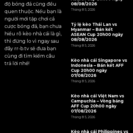
độ bóng đá cũng đều
08/08/2026
Tháng 8 5, 2026
quen thuộc. Nếu bạn là
người mới tập chơi cá
Tỷ lệ kèo Thái Lan vs
cược bóng đá, bạn chưa
Myanmar – Bán kết
hiểu rõ kèo nhà cái là gì,
ASEAN Cup 20h00 ngày
08/08/2026
thì đừng lo vì ngay sau
Tháng 8 5, 2026
đây rr-b.tv sẽ đưa bạn
cùng đi tìm kiếm câu
Kèo nhà cái Singapore vs
trả lời nhé!
Indonesia – Bán kết AFF
Cup 20h00 ngày
07/08/2026
Tháng 8 5, 2026
Kèo nhà cái Việt Nam vs
Campuchia – Vòng bảng
AFF Cup 20h00 ngày
07/08/2026
Tháng 8 5, 2026
Kèo nhà cái Philippines vs