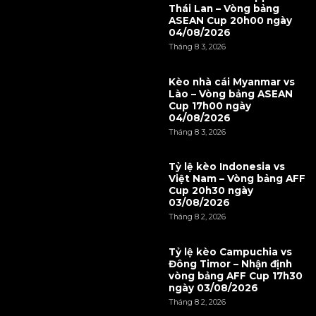
Thái Lan – Vòng bảng
ASEAN Cup 20h00 ngày
04/08/2026
Tháng 8 3, 2026
Kèo nhà cái Myanmar vs
Lào – Vòng bảng ASEAN
Cup 17h00 ngày
04/08/2026
Tháng 8 3, 2026
Tỷ lệ kèo Indonesia vs
Việt Nam – Vòng bảng AFF
Cup 20h30 ngày
03/08/2026
Tháng 8 2, 2026
Tỷ lệ kèo Campuchia vs
Đông Timor – Nhận định
vòng bảng AFF Cup 17h30
ngày 03/08/2026
Tháng 8 2, 2026