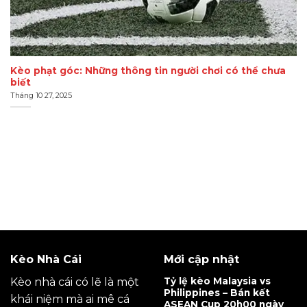
Kèo phạt góc: Những thông tin người chơi có thể chưa
biết
Tháng 10 27, 2025
Kèo Nhà Cái
Mới cập nhật
Tỷ lệ kèo Malaysia vs
Kèo nhà cái có lẽ là một
Philippines – Bán kết
khái niệm mà ai mê cá
ASEAN Cup 20h00 ngày