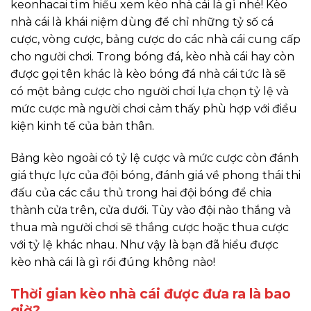
keonhacai tìm hiểu xem kèo nhà cái là gì nhé! Kèo
FK Jablonec
-
16:00
-
[2]
nhà cái là khái niệm dùng để chỉ những tỷ số cá
cược, vòng cược, bảng cược do các nhà cái cung cấp
FC Noah
-
FC Sion
16:00
-
[2]
[5]
cho người chơi. Trong bóng đá, kèo nhà cái hay còn
Paide Linnameeskond
-
SK Rapid W
16:00
-
[4]
được gọi tên khác là kèo bóng đá nhà cái tức là sẽ
có một bảng cược cho người chơi lựa chọn tỷ lệ và
CFR Cluj
-
Tromso IL
16:30
-
[12]
[
mức cược mà người chơi cảm thấy phù hợp với điều
Debreceni VSC
-
17:00
-
[12]
kiện kinh tế của bản thân.
Dynamo Kyiv
-
Qarabag
17:00
-
[9]
[2]
Bảng kèo ngoài có tỷ lệ cược và mức cược còn đánh
Inter Club d'Escaldes
-
17:00
-
giá thực lực của đội bóng, đánh giá về phong thái thi
[2]
đấu của các cầu thủ trong hai đội bóng để chia
IFK Goteborg
-
KAA Gent
17:00
-
[13]
[4
thành cửa trên, cửa dưới. Tùy vào đội nào thắng và
Rakow Czestochowa
-
Hammarby
17:00
thua mà người chơi sẽ thắng cược hoặc thua cược
-
[17]
với tỷ lệ khác nhau. Như vậy là bạn đã hiểu được
Riga FC
-
Győri ETO 
17:00
-
[2]
kèo nhà cái là gì rồi đúng không nào!
Sheriff Tiraspol
-
St. Gallen
17:00
-
[1]
[3
Thời gian kèo nhà cái được đưa ra là bao
FK Zalgiris Vilnius
-
Hajduk Spli
17:00
-
[3]
giờ?