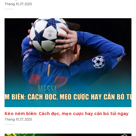
Tháng 10 27, 2025
Kèo ném biên: Cách đọc, mẹo cược hay cần bỏ túi ngay
Tháng 10 27, 2025