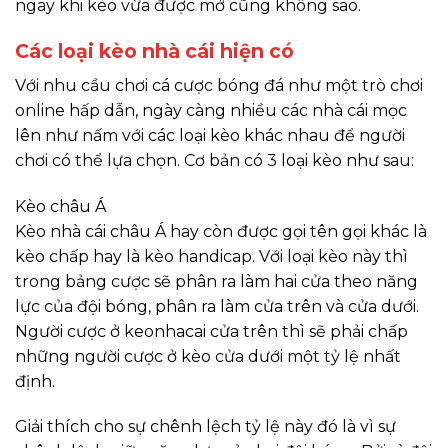
ngay khi kèo vừa được mở cũng không sao.
Tre Fiori
-
FC Drita
19:00
-
[1]
[1]
Các loại kèo nhà cái hiện có
EUROPA LEAGUE
Với nhu cầu chơi cá cược bóng đá như một trò chơi
online hấp dẫn, ngày càng nhiều các nhà cái mọc
KuPs
-
15:00
-
[1]
lên như nấm với các loại kèo khác nhau để người
Maccabi Tel Aviv
-
CSKA Sofi
16:00
-
[4]
chơi có thể lựa chọn. Cơ bản có 3 loại kèo như sau:
Jagiellonia Bialystok
-
Rangers F.
16:00
-
[2]
Kèo châu Á
FC Hradec Králové
-
Besiktas J
17:00
-
[6]
Kèo nhà cái châu Á hay còn được gọi tên gọi khác là
kèo chấp hay là kèo handicap. Với loại kèo này thì
Lech Poznan
-
KI Klaksvik
17:00
-
[3]
trong bảng cược sẽ phân ra làm hai cửa theo năng
Lincoln Red Imps FC
-
17:00
-
[1]
lực của đội bóng, phân ra làm cửa trên và cửa dưới.
Người cược ở keonhacai cửa trên thì sẽ phải chấp
Red Bull Salzburg
-
Pafos FC
17:00
-
[3]
[4
những người cược ở kèo cửa dưới một tỷ lệ nhất
PAOK Saloniki
-
Anderlecht
17:45
-
[3]
định.
Thun
-
18:00
-
[8]
Giải thích cho sự chênh lệch tỷ lệ này đó là vì sự