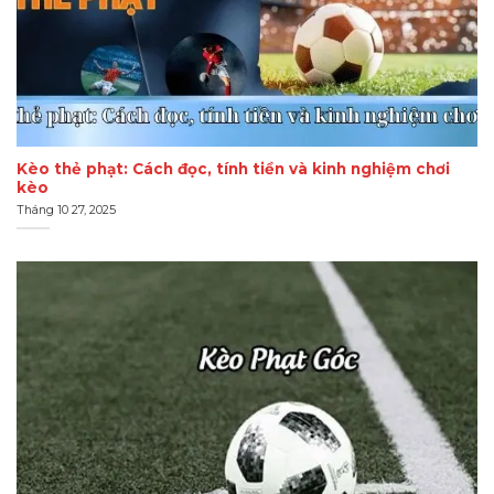
Kèo thẻ phạt: Cách đọc, tính tiền và kinh nghiệm chơi
kèo
Tháng 10 27, 2025