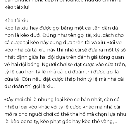
kèo tài xỉu!
Kèo tài xỉu
Kèo tài xỉu hay được gọi bằng một cái tên dân dã
hơn là kèo dưới. Đúng như tên gọi tài, xỉu, cách chơi
cá cược tại kèo này cũng dựa trên tài và xỉu. Đối với
kèo nhà cái tài xỉu này thì nhà cái sẽ đưa ra một tỷ số
nhất định giữa hai đội dựa trên đánh giá tổng quan
về hai đội bóng. Người chơi sẽ đặt cược vào cửa trên,
tỷ lệ cao hơn tỷ lệ nhà cái dự đoán thì được gọi là
cửa tài. Còn nếu đặt cược thấp hơn tỷ lệ mà nhà cái
dự đoán thì gọi là xỉu.
Đây mới chỉ là những loại kèo cơ bản nhất, còn có
nhiều loại kèo khác với tỷ lệ cược khác mà nhà cái
mở ra cho người chơi có thể tha hồ mà chọn lựa như
là: kèo penalty, kèo phạt góc hay kèo thẻ vàng,…