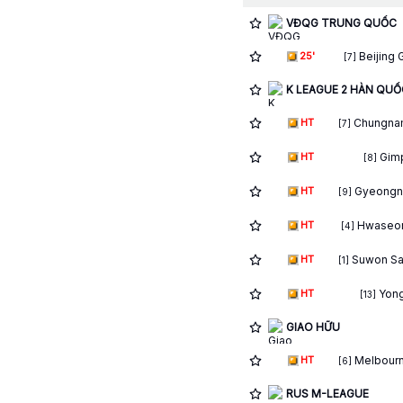
VĐQG TRUNG QUỐC
Beijing
25'
[7]
K LEAGUE 2 HÀN QU
Chungnam 
HT
[7]
Gim
HT
[8]
Gyeongna
HT
[9]
Hwaseo
HT
[4]
Suwon Samsung Blu
HT
[1]
Yong
HT
[13]
GIAO HỮU
Melbourne C
HT
[6]
RUS M-LEAGUE