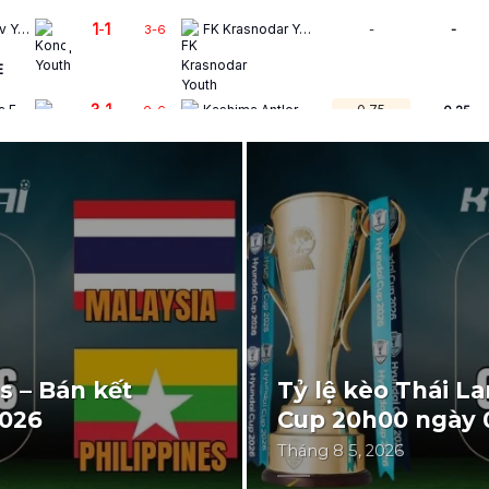
1
1
outh
-
FK Krasnodar Youth
3
-
6
-
-
[1]
E
3
1
arinos
-
Kashima Antlers
0.75
0
-
6
-0.25
[2]
2
1
Osaka
-
Urawa Red Diamonds
0.75
4
-
4
0.25
[4]
0
0
omen
-
Gangjin Swans Women
3
-
0
-
-
[8]
1
0
O WFC
-
Gyeongju Korea Hydro & Nuclear Power WFC
0
-
0
-
-
PREMIER LEAGUE
4
1
kalla
-
West Adelaide SC
0.8
2
-
3
0.25
[8]
s – Bán kết
Tỷ lệ kèo Thái L
ATE LEAGUE 1
2026
Cup 20h00 ngày 
3
2
rs SC
-
The Cove FC
0.60
4
-
2
0.00
[8]
Tháng 8 5, 2026
AN WOMEN'S PREMIER LEAGUE