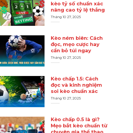
kèo tỷ số chuẩn xác
-
-
-
-
nâng cao tỷ lệ thắng
Tháng 10 27, 2025
0.87
0.7
1.1
5.5
Kèo ném biên: Cách
0.97
0.77
1.02
1.75
đọc, mẹo cược hay
cần bỏ túi ngay
Tháng 10 27, 2025
-
-
-
-
-
-
-
-
Kèo chấp 1.5: Cách
đọc và kinh nghiệm
soi kèo chuẩn xác
-
-
-
-
Tháng 10 27, 2025
-
-
-
-
Kèo chấp 0.5 là gì?
Mẹo bắt kèo chuẩn từ
Tài/Xỉu
chuyên gia thể thao