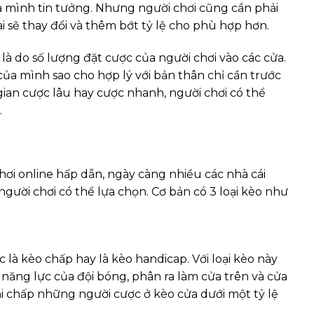
à mình tin tưởng. Nhưng người chơi cũng cần phải
ĐÁ ĐÔNG NAM Á
i sẽ thay đổi và thêm bớt tỷ lệ cho phù hợp hơn.
apore
-
Indonesia
0.95
-
-0.75
[117]
là do số lượng đặt cược của người chơi vào các cửa.
t Nam
-
Campuchia
0.90
-
3.00
[175]
của mình sao cho hợp lý với bản thân chỉ cần trước
 gian cược lâu hay cược nhanh, người chơi có thể
.
eld FC
-
Parkgate
-
-
-
 Town
-
Brislington
-
-
-
tonian
-
Hastings United
0.97
-
0.75
hơi online hấp dẫn, ngày càng nhiều các nhà cái
gười chơi có thể lựa chọn. Cơ bản có 3 loại kèo như
us FC
-
Highgate United
-
-
-
Thetford Town F.C.
-
Yaxley
-
-
-
d 1893
-
Welwyn Garden City
-
-
-
 là kèo chấp hay là kèo handicap. Với loại kèo này
Hartpury University
-
Cirencester
 năng lực của đội bóng, phân ra làm cửa trên và cửa
-
-
-
ải chấp những người cược ở kèo cửa dưới một tỷ lệ
ribbs
-
Fairford Town
-
-
-