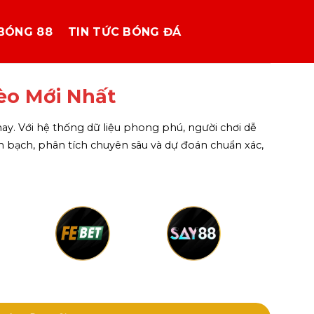
BÓNG 88
TIN TỨC BÓNG ĐÁ
Kèo Mới Nhất
nay. Với hệ thống dữ liệu phong phú, người chơi dễ
h bạch, phân tích chuyên sâu và dự đoán chuẩn xác,