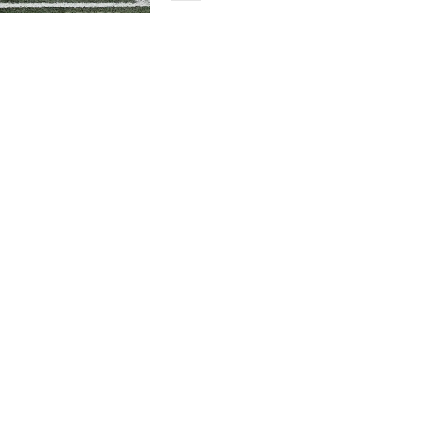
-
-
-
-
-
-
-
-
-
-
-
-
-
-
-
-
-
-
-
-
-
-
-
-
-
-
-
-
-
-
-
-
-
-
-
-
-
-
-
-
0.80
0.92
0.92
2.50