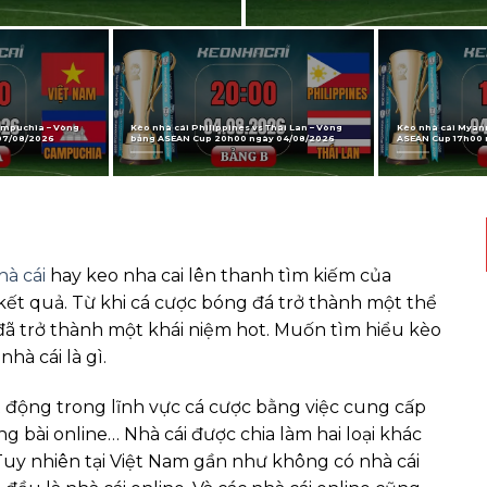
2
0
 Women
-
Melbourne City Youth(W)
0.87
5
-
3
0.75
[14]
ESERVE LEAGUE
0
0
Salisbury Utd Reserves
-
South Adelaide Panthers Reserves
0.72
1
-
2
-0.25
ampuchia – Vòng
Kèo nhà cái Philippines vs Thái Lan – Vòng
Kèo nhà cái Myan
07/08/2026
bảng ASEAN Cup 20h00 ngày 04/08/2026
ASEAN Cup 17h00 
OMEN'S PREMIER LEAGUE
1
1
Modbury Vista (w)
-
West Torrens Birkalla Women
0.85
1
-
2
-1.00
0
1
FFSA NTC Girls Women
-
Adelaide University Women
3
-
2
-
-
1
3
Adelaide Comets Women
-
Salisbury Inter Women
0.80
0
-
0
-0.50
hà cái
hay keo nha cai lên thanh tìm kiếm của
kết quả. Từ khi cá cược bóng đá trở thành một thể
LEAGUE
 đã trở thành một khái niệm hot. Muốn tìm hiểu kèo
4
0
tans
-
Inter Lions
1.15
8
-
3
0.5
[11]
hà cái là gì.
AND STATE WOMEN'S LEAGUE
t động trong lĩnh vực cá cược bằng việc cung cấp
1
0
Queensland Lions Women
-
Sunshine Coast Wanderers Women
0.9
2
-
0
0.5
ng bài online… Nhà cái được chia làm hai loại khác
 Tuy nhiên tại Việt Nam gần như không có nhà cái
A PREMIER CHAMPIONSHIP