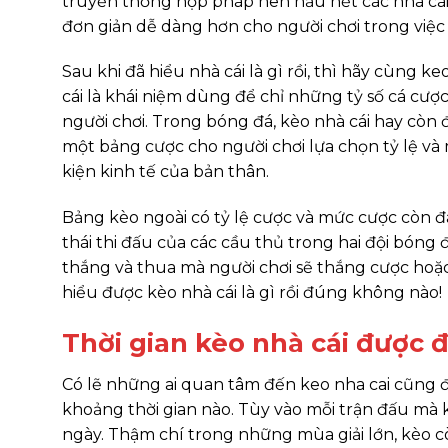
truyền thống hợp pháp nên hầu hết các nhà cái đ
90'
đơn giản dễ dàng hơn cho người chơi trong việc 
Olympia Wa
81'
Sau khi đã hiểu nhà cái là gì rồi, thì hãy cùng k
cái là khái niệm dùng để chỉ những tỷ số cá cượ
AUSTRALIA DARWIN 
người chơi. Trong bóng đá, kèo nhà cái hay còn đ
Helle
HT
một bảng cược cho người chơi lựa chọn tỷ lệ và
kiện kinh tế của bản thân.
SHANGHAI FUTURE S
Shangha
25'
Bảng kèo ngoài có tỷ lệ cược và mức cược còn đ
thái thi đấu của các cầu thủ trong hai đội bóng 
Chi
25'
thắng và thua mà người chơi sẽ thắng cược hoặc
HUNAN FOOTBALL L
hiểu được kèo nhà cái là gì rồi đúng không nào!
Yueyang T
22'
[7]
Thời gian kèo nhà cái được đ
GUIZHOU ZIYUN "W
Có lẽ những ai quan tâm đến keo nha cai cũng 
F
45'
khoảng thời gian nào. Tùy vào mỗi trận đấu mà
CÁC TRẬN SẮP DIỄN R
ngày. Thậm chí trong những mùa giải lớn, kèo 