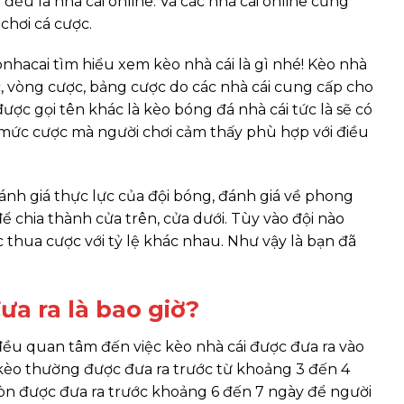
ều là nhà cái online. Và các nhà cái online cũng
2
6
Glenorchy Knights Reserves
-
Hobart United
7
-
4
-
-
chơi cá cược.
3
1
rriors
-
Clarence Zebras Reserves
0.92
4
-
6
0.25
eonhacai tìm hiểu xem kèo nhà cái là gì nhé! Kèo nhà
c, vòng cược, bảng cược do các nhà cái cung cấp cho
PREMIER LEAGUE
ược gọi tên khác là kèo bóng đá nhà cái tức là sẽ có
0
0
nic AC
-
Casuarina FC
0.82
4
-
2
-0.25
 mức cược mà người chơi cảm thấy phù hợp với điều
TAR CUP
0
1
i U17
-
Arsenal U17
1
-
2
-
-
ánh giá thực lực của đội bóng, đánh giá về phong
để chia thành cửa trên, cửa dưới. Tùy vào đội nào
0
0
na U17
-
River Plate U17
0
-
0
-
-
 thua cược với tỷ lệ khác nhau. Như vậy là bạn đã
EAGUE
1
0
eam
-
Xiangtan Team
0
-
0
-
-
[6]
ưa ra là bao giờ?
UFENG CUP" FOOTBALL TOURNAMENT
đều quan tâm đến việc kèo nhà cái được đưa ra vào
0
1
engye
-
Chenfeng Youth
0
-
0
-
-
 kèo thường được đưa ra trước từ khoảng 3 đến 4
A
HDP
còn được đưa ra trước khoảng 6 đến 7 ngày để người