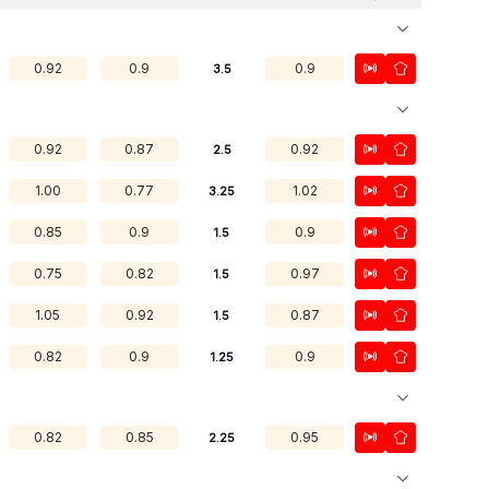
0.92
0.9
0.9
3.5
0.92
0.87
0.92
2.5
1.00
0.77
1.02
3.25
0.85
0.9
0.9
1.5
0.75
0.82
0.97
1.5
1.05
0.92
0.87
1.5
0.82
0.9
0.9
1.25
0.82
0.85
0.95
2.25