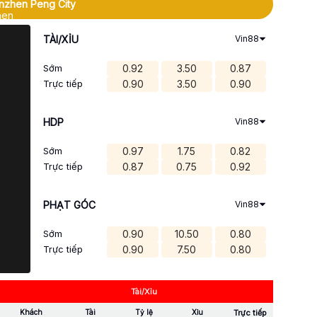
nzhen Peng City
TÀI/XỈU
Vin88
0.92
3.50
0.87
Sớm
0.90
3.50
0.90
Trực tiếp
HDP
Vin88
0.97
1.75
0.82
Sớm
0.87
0.75
0.92
Trực tiếp
PHẠT GÓC
Vin88
0.90
10.50
0.80
Sớm
0.90
7.50
0.80
Trực tiếp
Tài/Xỉu
Trực tiếp
Khách
Tài
Tỷ lệ
Xỉu