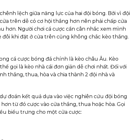
United
-
Flackwell Heath
-
-
-
 chênh lệch giữa năng lực của hai đội bóng. Bởi vì đội
 Town
-
Stone Old Alleynians
-
-
-
 cửa trên dễ có cơ hội thắng hơn nên phải chấp cửa
hau hơn. Người chơi cá cược cần cân nhắc xem mình
 Town
-
Droitwich Spa
-
-
-
ệ đôi khi đặt ở cửa trên cũng không chắc kèo thắng.
t Row
-
Newhaven
-
-
-
Wokingham Town
-
Corsham Town
-
-
-
ong cá cược bóng đá chính là kèo châu Âu. Kèo
 Wick
-
West Essex
hể gọi là kèo nhà cái đơn giản dễ chơi nhất. Đối với
-
-
-
nh thắng, thua, hòa và chia thành 2 đội nhà và
illtop
-
Grays Athletic
-
-
-
n F.C.
-
Heybridge Swifts
-
-
-
 dự đoán kết quả dựa vào việc nghiên cứu đội bóng
d F.C.
-
Clevedon Town
-
-
-
hơn từ đó cược vào cửa thắng, thua hoặc hòa. Gọi
 đều biểu trưng cho một cửa cược:
Hinckley Leicester Road FC
-
Whitchurch Alport
-
-
-
storil
-
FC Famalicao
1.05
-
0.00
[5]