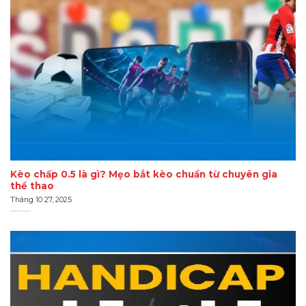
East Cowes Victoria Athletic
-
AFC Stone
14:00
-
Laverstock Ford
-
14:00
-
Fleet Town
-
Melksham 
14:00
-
Petersfield Town
-
Fareham T
14:00
-
Badshot Lea
-
Brockenhur
14:00
-
Millbrook
-
Bradford T
14:00
-
Devizes Town
-
14:00
-
Kèo chấp 0.5 là gì? Mẹo bắt kèo chuẩn từ chuyên gia
thể thao
Horndean
-
Hartley Win
14:00
-
Tháng 10 27, 2025
Yateley United
-
Alton Town
14:00
-
Paulton Rovers
-
Fleetlands
14:00
-
-
Christchurc
14:00
-
Bournemouth FC
-
Downton F
14:00
-