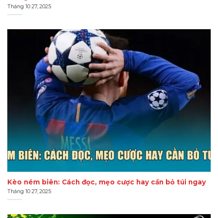
Tháng 10 27, 2025
Punjab Utd
-
Seaford T
14:00
-
Horsham YMCA
-
14:00
-
Virginia Water
-
South Park
14:00
-
Godalming Town
-
Tunbridge 
14:00
-
Deal Town
-
Sutton Athle
14:00
-
Broadbridge Heath
-
14:00
-
Whitstable Town
-
Roffey
14:00
-
Merstham
-
Raynes Par
14:00
-
Kennington
-
Sheppey Un
14:00
-
Redhill
-
Ashford Un
14:00
-
Kèo ném biên: Cách đọc, mẹo cược hay cần bỏ túi ngay
Tháng 10 27, 2025
Hassocks
-
Sevenoaks
14:00
-
Bedfont
-
14:00
-