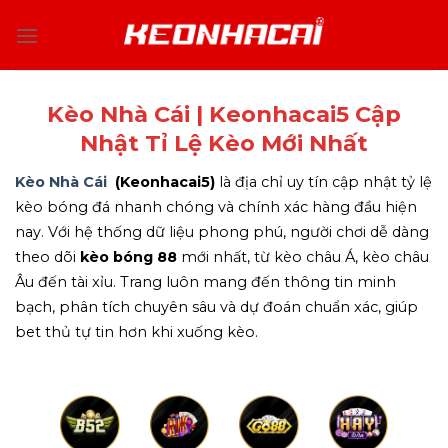
Bỏ
qua
nội
dung
Kèo Nhà Cái | Keonhacai5 Cập
Nhật Tỉ Lệ Kèo Mới Nhất
Kèo Nhà Cái
(Keonhacai5)
là địa chỉ uy tín cập nhật tỷ lệ
kèo bóng đá nhanh chóng và chính xác hàng đầu hiện
nay. Với hệ thống dữ liệu phong phú, người chơi dễ dàng
theo dõi
kèo bóng 88
mới nhất, từ kèo châu Á, kèo châu
Âu đến tài xỉu. Trang luôn mang đến thông tin minh
bạch, phân tích chuyên sâu và dự đoán chuẩn xác, giúp
bet thủ tự tin hơn khi xuống kèo.