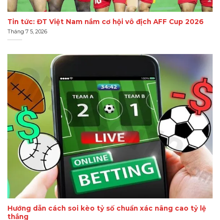
Beaconsfield SYCOB
-
Penn Tyler
14:00
-
Tin tức: ĐT Việt Nam nắm cơ hội vô địch AFF Cup 2026
Kidlington
-
Larkhall Ath
14:00
-
Tháng 7 5, 2026
Didcot Town
-
Binfield
14:00
-
Malmesbury Victoria
-
Longleven
14:00
-
Abingdon United
-
14:00
-
Reading Town
-
Tring Athlet
14:00
-
Thatcham Town
-
Cinderford
14:00
-
Beckenham Town
-
Horley Tow
14:00
-
Petts Wood Holmesdale
-
14:00
-
Bexhill Utd
-
14:00
-
Lancing
-
SE Dons
14:00
-
Hướng dẫn cách soi kèo tỷ số chuẩn xác nâng cao tỷ lệ
Midhurst Easebourne
-
14:00
-
thắng