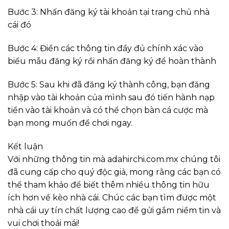
Ilford
-
Dunstable 
14:00
-
Bước 3: Nhấn đăng ký tài khoản tại trang chủ nhà
Bedfont Sports
-
Concord Ra
14:00
-
cái đó
Buckhurst Hill
-
14:00
-
Bước 4: Điền các thông tin đầy đủ chính xác vào
biểu mẫu đăng ký rồi nhấn đăng ký để hoàn thành
Tilbury
-
Wormley R
14:00
-
Harpenden Town
-
14:00
-
Bước 5: Sau khi đã đăng ký thành công, bạn đăng
nhập vào tài khoản của mình sau đó tiến hành nạp
Witham Town
-
Colney Hea
14:00
-
tiền vào tài khoản và có thể chọn bàn cá cược mà
Harlow Town
-
Frenford
14:00
-
bạn mong muốn để chơi ngay.
Haringey Borough
-
14:00
-
Kết luận
Northwood
-
Hutton
Với những thông tin mà adahirchi.com.mx chúng tôi
14:00
-
đã cung cấp cho quý độc giả, mong rằng các bạn có
Leverstock Green
-
Walthamst
14:00
-
thể tham khảo để biết thêm nhiều thông tin hữu
ích hơn về kèo nhà cái. Chúc các bạn tìm được một
Great Wakering Rovers
-
Takeley
14:00
-
nhà cái uy tín chất lượng cao để gửi gắm niềm tin và
Romford
-
Barton Rov
14:00
-
vui chơi thoải mái!