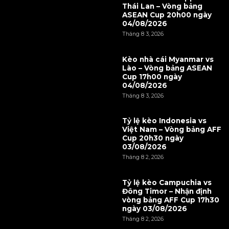
Thái Lan – Vòng bảng
ASEAN Cup 20h00 ngày
04/08/2026
Tháng 8 3, 2026
Kèo nhà cái Myanmar vs
Lào – Vòng bảng ASEAN
Cup 17h00 ngày
04/08/2026
Tháng 8 3, 2026
Tỷ lệ kèo Indonesia vs
Việt Nam – Vòng bảng AFF
Cup 20h30 ngày
03/08/2026
Tháng 8 2, 2026
Tỷ lệ kèo Campuchia vs
Đông Timor – Nhận định
vòng bảng AFF Cup 17h30
ngày 03/08/2026
Tháng 8 2, 2026