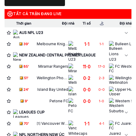
TẤT CẢ TRẬN ĐANG LIVE
Thời gian
Đội nhà
Tỉ số
Đội khách
AUS NPL U23
1
1
Melbourne Knights U23
-
39'
1
-
1
NEW ZEALAND CENTRAL PREMIER LEAGUE
11
0
Miramar Rangers
-
FC Western
85'
17
-
0
0
2
Wellington Phoenix Reserve
-
51'
2
-
3
0
0
Island Bay United
-
Upper Hutt 
24'
0
-
0
0
0
Petone FC
-
Western Su
9'
1
-
0
LEAGUES CUP
1
1
Vancouver Whitecaps
-
FC Juarez
70'
4
-
1
[1]
[
NPL NORTHERN NSW ÚC