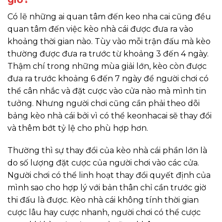
Có lẽ những ai quan tâm đến keo nha cai cũng đều
Euxton Villa
-
14:00
-
quan tâm đến việc kèo nhà cái được đưa ra vào
1874 Northwich
-
Rossington
14:00
-
khoảng thời gian nào. Tùy vào mỗi trận đấu mà kèo
thường được đưa ra trước từ khoảng 3 đến 4 ngày.
Liversedge
-
Penistone 
14:00
-
Thậm chí trong những mùa giải lớn, kèo còn được
Frickley Athletic
-
Campion A
14:00
-
đưa ra trước khoảng 6 đến 7 ngày để người chơi có
thể cân nhắc và đặt cược vào cửa nào mà mình tin
Garforth Town A.F.C.
-
14:00
-
tưởng. Nhưng người chơi cũng cần phải theo dõi
Abbey Hey F.C.
-
Ossett Uni
14:00
-
bảng kèo nhà cái bởi vì có thể keonhacai sẽ thay đổi
và thêm bớt tỷ lệ cho phù hợp hơn.
Clitheroe
-
A.F.C. Liver
14:00
-
Chadderton FC
-
Witton Albi
14:00
-
Thường thì sự thay đổi của kèo nhà cái phần lớn là
do số lượng đặt cược của người chơi vào các cửa.
Wythenshawe Town
-
Cheadle T
14:00
-
Người chơi có thể linh hoạt thay đổi quyết định của
Silsden A.F.C.
-
Mossley
14:00
-
mình sao cho hợp lý với bản thân chỉ cần trước giờ
thi đấu là được. Kèo nhà cái không tính thời gian
Ramsbottom United
-
South Lond
14:00
-
cược lâu hay cược nhanh, người chơi có thể cược