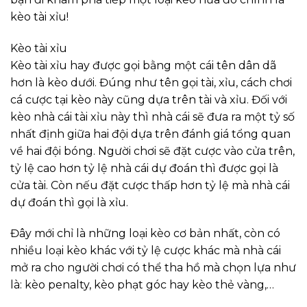
kèo tài xỉu!
Kèo tài xỉu
Kèo tài xỉu hay được gọi bằng một cái tên dân dã
hơn là kèo dưới. Đúng như tên gọi tài, xỉu, cách chơi
cá cược tại kèo này cũng dựa trên tài và xỉu. Đối với
kèo nhà cái tài xỉu này thì nhà cái sẽ đưa ra một tỷ số
nhất định giữa hai đội dựa trên đánh giá tổng quan
về hai đội bóng. Người chơi sẽ đặt cược vào cửa trên,
tỷ lệ cao hơn tỷ lệ nhà cái dự đoán thì được gọi là
cửa tài. Còn nếu đặt cược thấp hơn tỷ lệ mà nhà cái
dự đoán thì gọi là xỉu.
Đây mới chỉ là những loại kèo cơ bản nhất, còn có
nhiều loại kèo khác với tỷ lệ cược khác mà nhà cái
mở ra cho người chơi có thể tha hồ mà chọn lựa như
là: kèo penalty, kèo phạt góc hay kèo thẻ vàng,…