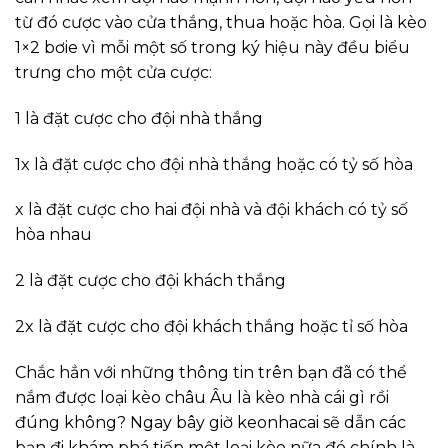
từ đó cược vào cửa thắng, thua hoặc hòa. Gọi là kèo
1×2 bơie vì mỗi một số trong ký hiệu này đều biểu
trưng cho một cửa cược:
1 là đặt cược cho đội nhà thắng
1x là đặt cược cho đội nhà thắng hoặc có tỷ số hòa
x là đặt cược cho hai đội nhà và đội khách có tỷ số
hòa nhau
2 là đặt cược cho đội khách thắng
2x là đặt cược cho đội khách thắng hoặc tỉ số hòa
Chắc hẳn với những thông tin trên bạn đã có thể
nắm được loại kèo châu Âu là kèo nhà cái gì rồi
đúng không? Ngay bây giờ keonhacai sẽ dẫn các
bạn đi khám phá tiếp một loại kèo nữa đó chính là