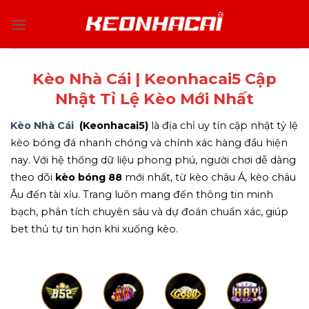
Bỏ
qua
nội
dung
Kèo Nhà Cái | Keonhacai5 Cập
Nhật Tỉ Lệ Kèo Mới Nhất
Kèo Nhà Cái
(Keonhacai5)
là địa chỉ uy tín cập nhật tỷ lệ
kèo bóng đá nhanh chóng và chính xác hàng đầu hiện
nay. Với hệ thống dữ liệu phong phú, người chơi dễ dàng
theo dõi
kèo bóng 88
mới nhất, từ kèo châu Á, kèo châu
Âu đến tài xỉu. Trang luôn mang đến thông tin minh
bạch, phân tích chuyên sâu và dự đoán chuẩn xác, giúp
bet thủ tự tin hơn khi xuống kèo.