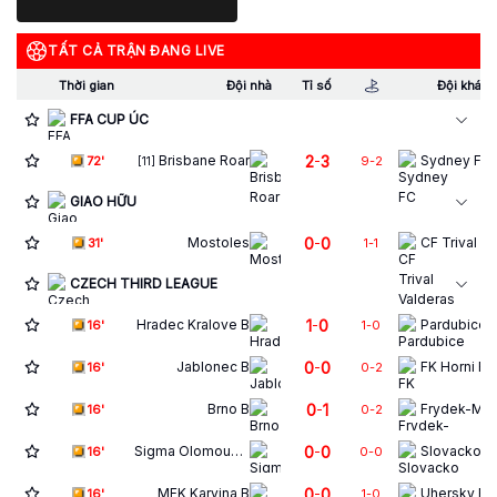
TẤT CẢ TRẬN ĐANG LIVE
Thời gian
Đội nhà
Tỉ số
Đội khách
FFA CUP ÚC
2
3
Brisbane Roar
-
Sydney FC
72'
9
-
2
[11]
GIAO HỮU
0
0
Mostoles
-
31'
1
-
1
CZECH THIRD LEAGUE
1
0
Hradec Kralove B
-
Pardubice 
16'
1
-
0
0
0
Jablonec B
-
FK Horni Re
16'
0
-
2
0
1
Brno B
-
Frydek-Mis
16'
0
-
2
0
0
Sigma Olomouc B
-
Slovacko II
16'
0
-
0
0
0
MFK Karvina B
-
Uhersky Br
16'
1
-
0