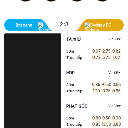
2
:
3
Brisbane Roar
Sydney FC
TÀI/XỈU
Vin88
0.97
2.75
0.82
Sớm
0.72
5.75
1.07
Trực tiếp
HDP
Vin88
0.85
-0.50
0.95
Sớm
1.20
0.25
0.65
Trực tiếp
PHẠT GÓC
Vin88
0.80
9.50
0.90
Sớm
0.83
13.50
0.83
Trực tiếp