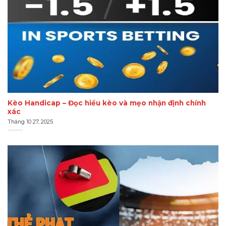
Kèo Handicap – Đọc hiểu kèo và mẹo nhận định chính
xác
Tháng 10 27, 2025