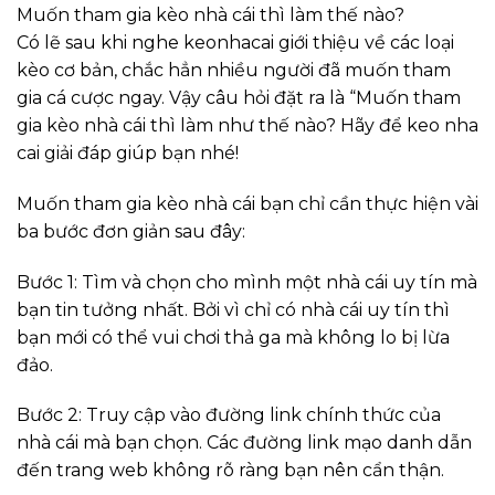
Muốn tham gia kèo nhà cái thì làm thế nào?
Có lẽ sau khi nghe keonhacai giới thiệu về các loại
kèo cơ bản, chắc hẳn nhiều người đã muốn tham
gia cá cược ngay. Vậy câu hỏi đặt ra là “Muốn tham
gia kèo nhà cái thì làm như thế nào? Hãy để keo nha
cai giải đáp giúp bạn nhé!
Muốn tham gia kèo nhà cái bạn chỉ cần thực hiện vài
ba bước đơn giản sau đây:
Bước 1: Tìm và chọn cho mình một nhà cái uy tín mà
bạn tin tưởng nhất. Bởi vì chỉ có nhà cái uy tín thì
bạn mới có thể vui chơi thả ga mà không lo bị lừa
đảo.
Bước 2: Truy cập vào đường link chính thức của
nhà cái mà bạn chọn. Các đường link mạo danh dẫn
đến trang web không rõ ràng bạn nên cẩn thận.