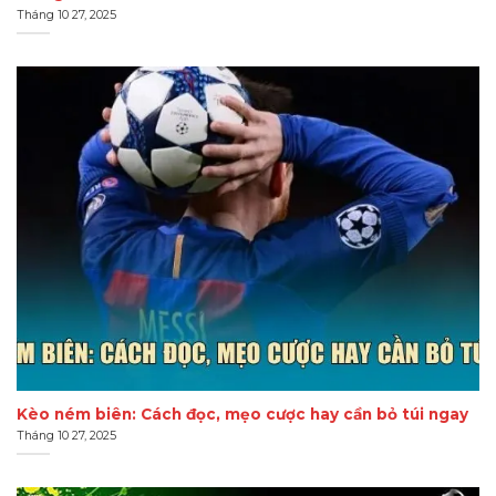
Tháng 10 27, 2025
Kèo ném biên: Cách đọc, mẹo cược hay cần bỏ túi ngay
Tháng 10 27, 2025