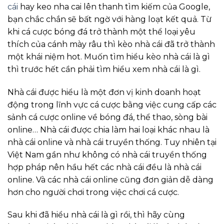
cái
hay keo nha cai lên thanh tìm kiếm của Google,
CÁC TRẬN SẮP DIỄN RA
bạn chắc chắn sẽ bất ngờ với hàng loạt kết quả. Từ
khi cá cược bóng đá trở thành một thể loại yêu
FA CUP
thích của cánh mày râu thì kèo nhà cái đã trở thành
Erith Belvedere
-
Billingshurs
12:00
-
một khái niệm hot. Muốn tìm hiểu kèo nhà cái là gì
thì trước hết cần phải tìm hiểu xem nhà cái là gì.
Worsbrough Bridge Athletic
-
Trafford
13:00
-
Northampton On Cheneck
-
Heanor To
13:00
-
Nhà cái được hiểu là một đơn vị kinh doanh hoạt
động trong lĩnh vực cá cược bằng việc cung cấp các
Wick
-
Camberley
13:00
-
sảnh cá cược online về bóng đá, thể thao, sòng bài
Little Common FC
-
online… Nhà cái được chia làm hai loại khác nhau là
13:00
-
nhà cái online và nhà cái truyền thống. Tuy nhiên tại
Haarlem
-
Irlam
14:00
-
Việt Nam gần như không có nhà cái truyền thống
hợp pháp nên hầu hết các nhà cái đều là nhà cái
Beverley Town
-
14:00
-
online. Và các nhà cái online cũng đơn giản dễ dàng
Littlehampton Town
-
14:00
-
hơn cho người chơi trong việc chơi cá cược.
VĐQG BỒ ĐÀO NHA
Sau khi đã hiểu nhà cái là gì rồi, thì hãy cùng
FC Porto
-
Alverca
17:00
-
[7]
[12]