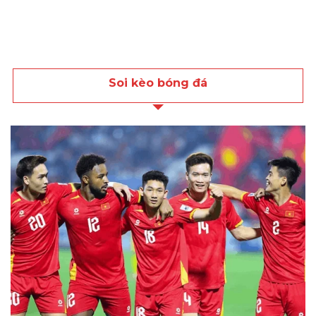
kuwin
Soi kèo bóng đá