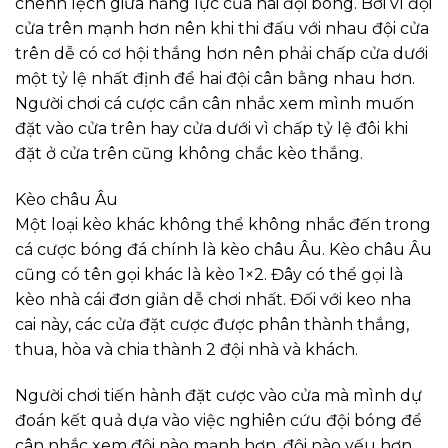
chênh lệch giữa năng lực của hai đội bóng. Bởi vì đội
cửa trên mạnh hơn nên khi thi đấu với nhau đội cửa
Defensa Y Justicia
-
20:45
-
[9]
trên dễ có cơ hội thắng hơn nên phải chấp cửa dưới
Gimnasia La Plata
-
20:45
-
[6]
một tỷ lệ nhất định để hai đội cân bằng nhau hơn.
Người chơi cá cược cần cân nhắc xem mình muốn
Argentinos Juniors
-
23:15
-
[1]
đặt vào cửa trên hay cửa dưới vì chấp tỷ lệ đôi khi
HẠNG 2 HÀ LAN
đặt ở cửa trên cũng không chắc kèo thắng.
Helmond Sport
-
10:15
-
[15]
Kèo châu Âu
MVV Maastricht
-
14:45
-
[16]
Một loại kèo khác không thể không nhắc đến trong
cá cược bóng đá chính là kèo châu Âu. Kèo châu Âu
VĐQG NGA
cũng có tên gọi khác là kèo 1×2. Đây có thể gọi là
Dynamo Moscow
-
11:30
-
[13]
kèo nhà cái đơn giản dễ chơi nhất. Đối với keo nha
cai này, các cửa đặt cược được phân thành thắng,
Zenit St. Petersburg
-
14:00
-
[1]
thua, hòa và chia thành 2 đội nhà và khách.
Spartak Moscow
-
FK Krasnod
17:00
-
[2]
Người chơi tiến hành đặt cược vào cửa mà mình dự
Rubin Kazan
-
FC Orenbu
17:30
-
[8]
đoán kết quả dựa vào việc nghiên cứu đội bóng để
cân nhắc xem đội nào mạnh hơn, đội nào yếu hơn
Loading more...