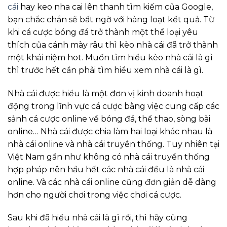
cái
hay keo nha cai lên thanh tìm kiếm của Google,
2
0
Hradec Kralove B
-
Pardubice 
80'
3
-
6
bạn chắc chắn sẽ bất ngờ với hàng loạt kết quả. Từ
khi cá cược bóng đá trở thành một thể loại yêu
2
0
Jablonec B
-
FK Horni Re
77'
7
-
6
thích của cánh mày râu thì kèo nhà cái đã trở thành
1
2
Brno B
-
Frydek-Mis
80'
1
-
4
một khái niệm hot. Muốn tìm hiểu kèo nhà cái là gì
thì trước hết cần phải tìm hiểu xem nhà cái là gì.
2
1
Sigma Olomouc B
-
Slovacko II
71'
4
-
6
2
0
MFK Karvina B
-
Uhersky Br
76'
3
-
4
Nhà cái được hiểu là một đơn vị kinh doanh hoạt
động trong lĩnh vực cá cược bằng việc cung cấp các
2
1
Zlin B
-
Polanka
62'
3
-
1
sảnh cá cược online về bóng đá, thể thao, sòng bài
GUANGXI FOOTBALL SUPER LEAGUE
online… Nhà cái được chia làm hai loại khác nhau là
nhà cái online và nhà cái truyền thống. Tuy nhiên tại
3
0
Guangxi Liquan Tianlong
-
Laibin Yud
89'
0
-
0
[4]
Việt Nam gần như không có nhà cái truyền thống
AUSTRIAN 2.LIGA
hợp pháp nên hầu hết các nhà cái đều là nhà cái
online. Và các nhà cái online cũng đơn giản dễ dàng
1
0
SKU Ertl Glas Amstetten
-
64'
6
-
4
[13]
hơn cho người chơi trong việc chơi cá cược.
AUSTRALIA DARWIN PREMIER LEAGUE
Sau khi đã hiểu nhà cái là gì rồi, thì hãy cùng
2
7
Palmerston
-
Darwin Hea
59'
1
-
7