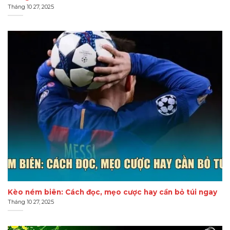
Tháng 10 27, 2025
Kèo ném biên: Cách đọc, mẹo cược hay cần bỏ túi ngay
Tháng 10 27, 2025