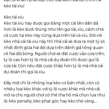
kèo tài xỉu!
Kèo tài xỉu
Kèo tài xỉu hay được gọi bằng một cái tên dân dã
hơn là kèo dưới. Đúng như tên gọi tài, xỉu, cách chơi
cá cược tại kèo này cũng dựa trên tài và xỉu. Đối với
kèo nhà cái tài xỉu này thì nhà cái sẽ đưa ra một tỷ số
nhất định giữa hai đội dựa trên đánh giá tổng quan
về hai đội bóng. Người chơi sẽ đặt cược vào cửa trên,
tỷ lệ cao hơn tỷ lệ nhà cái dự đoán thì được gọi là
cửa tài. Còn nếu đặt cược thấp hơn tỷ lệ mà nhà cái
dự đoán thì gọi là xỉu.
Đây mới chỉ là những loại kèo cơ bản nhất, còn có
nhiều loại kèo khác với tỷ lệ cược khác mà nhà cái
mở ra cho người chơi có thể tha hồ mà chọn lựa như
là: kèo penalty, kèo phạt góc hay kèo thẻ vàng,…