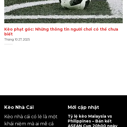
Kèo phạt góc: Những thông tin người chơi có thể chưa
biết
Tháng 10 27, 2025
Kèo Nhà Cái
Mới cập nhật
Tỷ lệ kèo Malaysia vs
Kèo nhà cái có lẽ là một
Philippines – Bán kết
khái niệm mà ai mê cá
ASEAN Cup 20h00 ngày