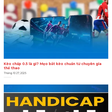
Kèo chấp 0.5 là gì? Mẹo bắt kèo chuẩn từ chuyên gia
thể thao
Tháng 10 27, 2025