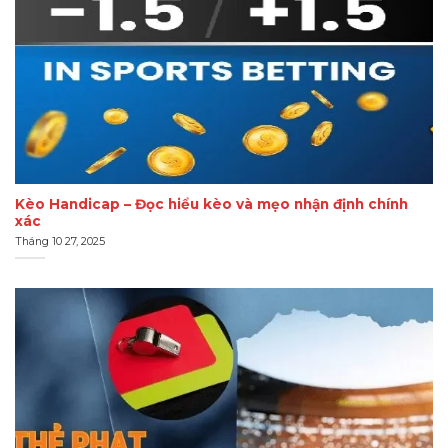
Kèo Handicap – Đọc hiểu kèo và mẹo nhận định chính
xác
Tháng 10 27, 2025