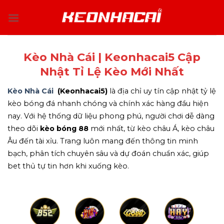
Bỏ
qua
nội
dung
Kèo Nhà Cái | Keonhacai5 Cập
Nhật Tỉ Lệ Kèo Mới Nhất
Kèo Nhà Cái
(Keonhacai5)
là địa chỉ uy tín cập nhật tỷ lệ
kèo bóng đá nhanh chóng và chính xác hàng đầu hiện
nay. Với hệ thống dữ liệu phong phú, người chơi dễ dàng
theo dõi
kèo bóng 88
mới nhất, từ kèo châu Á, kèo châu
Âu đến tài xỉu. Trang luôn mang đến thông tin minh
bạch, phân tích chuyên sâu và dự đoán chuẩn xác, giúp
bet thủ tự tin hơn khi xuống kèo.