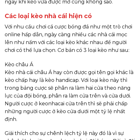
ngay khi kèo vừa được mở cũng không sao.
Wick
-
Camberley
13:00
-
Các loại kèo nhà cái hiện có
Little Common FC
-
13:00
-
Với nhu cầu chơi cá cược bóng đá như một trò chơi
Haarlem
-
Irlam
14:00
-
online hấp dẫn, ngày càng nhiều các nhà cái mọc
lên như nấm với các loại kèo khác nhau để người
Beverley Town
-
14:00
-
chơi có thể lựa chọn. Cơ bản có 3 loại kèo như sau:
Littlehampton Town
-
14:00
-
Kèo châu Á
VĐQG BỒ ĐÀO NHA
Kèo nhà cái châu Á hay còn được gọi tên gọi khác là
FC Porto
-
Alverca
17:00
-
[7]
[12]
kèo chấp hay là kèo handicap. Với loại kèo này thì
trong bảng cược sẽ phân ra làm hai cửa theo năng
Benfica
-
Viseu
19:30
-
[8]
[16]
lực của đội bóng, phân ra làm cửa trên và cửa dưới.
Gil Vicente
-
Rio Ave
19:30
-
[10]
[13]
Người cược ở keonhacai cửa trên thì sẽ phải chấp
những người cược ở kèo cửa dưới một tỷ lệ nhất
Moreirense
-
19:30
-
[11]
định.
VĐQG ARGENTINA
Giải thích cho sự chênh lệch tỷ lệ này đó là vì sự
CA San Lorenzo
-
CA Huraca
18:00
-
[13]