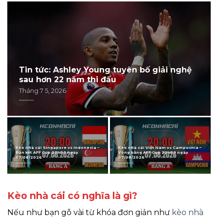
1
0
Pomorzanin Torun
-
45+8'
3
-
1
0
1
Polonia Sroda Slaska
-
HT
3
-
2
CZECH FOURTH DIVISION
Tin tức: Ashley Young tuyên bố giải nghệ
1
0
Meteor Praha
-
Slavoj Vys
78'
3
-
2
sau hơn 22 năm thi đấu
1
4
Brumov
-
SK Prostejo
79'
3
-
6
Tháng 7 5, 2026
GIAO HỮU
0
0
Granada CF Women
-
HT
0
-
1
[6]
UKRAINIAN FIRST LEAGUE
Kèo nhà cái Singapore vs Indonesia –
Kèo nhà cái Việt Nam vs Campuchia –
Bán kết AFF Cup 20h00 ngày
Vòng bảng AFF Cup 20h00 ngày
07/08/2026
07/08/2026
0
0
Polissya Zhytomyr B
-
HT
4
-
2
[13]
GUIZHOU ZIYUN "WUFENG CUP" FOOTBALL TOURNAMENT
Kèo nhà cái có nghĩa là gì?
0
0
Luodian Football Association
-
Chenfeng Y
38'
0
-
0
Nếu như bạn gõ vài từ khóa đơn giản như
kèo nhà
CZECH THIRD LEAGUE