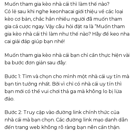
Muốn tham gia kèo nhà cái thì làm thế nào?
Có lẽ sau khi nghe keonhacai giới thiệu về các loại
kèo cơ bản, chắc hẳn nhiều người đã muốn tham
gia cá cược ngay. Vậy câu hỏi đặt ra là “Muốn tham
gia kèo nhà cái thì làm như thế nào? Hãy để keo nha
cai giải đáp giúp bạn nhé!
Muốn tham gia kèo nhà cái bạn chỉ cần thực hiện vài
ba bước đơn giản sau đây:
Bước 1: Tìm và chọn cho mình một nhà cái uy tín mà
bạn tin tưởng nhất. Bởi vì chỉ có nhà cái uy tín thì
bạn mới có thể vui chơi thả ga mà không lo bị lừa
đảo.
Bước 2: Truy cập vào đường link chính thức của
nhà cái mà bạn chọn. Các đường link mạo danh dẫn
đến trang web không rõ ràng bạn nên cẩn thận.