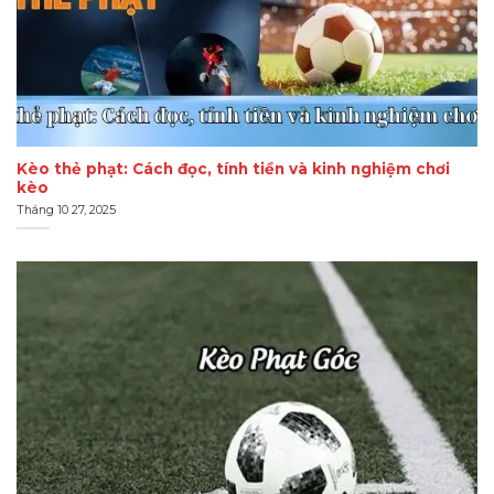
Kèo thẻ phạt: Cách đọc, tính tiền và kinh nghiệm chơi
kèo
Tháng 10 27, 2025