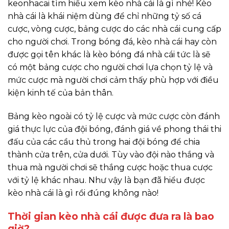
keonhacai tìm hiểu xem kèo nhà cái là gì nhé! Kèo
nhà cái là khái niệm dùng để chỉ những tỷ số cá
UKRAINIAN YOUTH TEAM CHAMPIONSHIP
cược, vòng cược, bảng cược do các nhà cái cung cấp
1
1
FC Bukovyna Chernivtsi U21
-
HT
0
-
0
[9]
cho người chơi. Trong bóng đá, kèo nhà cái hay còn
RUS D3B
được gọi tên khác là kèo bóng đá nhà cái tức là sẽ
có một bảng cược cho người chơi lựa chọn tỷ lệ và
0
0
FC Yenisey-2 Krasnoyarsk
-
Luki Energi
64'
4
-
5
mức cược mà người chơi cảm thấy phù hợp với điều
SLOVAK 3.LIGA
kiện kinh tế của bản thân.
1
1
Ruzomberok B
-
Namestovo
63'
2
-
2
Bảng kèo ngoài có tỷ lệ cược và mức cược còn đánh
giá thực lực của đội bóng, đánh giá về phong thái thi
0
1
Slavia TU Kosice
-
Partizan Ba
HT
0
-
4
đấu của các cầu thủ trong hai đội bóng để chia
JAPANESE J3 LEAGUE
thành cửa trên, cửa dưới. Tùy vào đội nào thắng và
thua mà người chơi sẽ thắng cược hoặc thua cược
1
0
Fukushima United FC
-
HT
5
-
5
[12]
với tỷ lệ khác nhau. Như vậy là bạn đã hiểu được
0
0
Reilac Shiga FC
-
FC Gifu
23'
0
-
0
[18]
[9]
kèo nhà cái là gì rồi đúng không nào!
HUNGARY NEMZETI BAJNOKSUG III
Thời gian kèo nhà cái được đưa ra là bao
0
0
Puskas Akademia II
-
Tatabanya
HT
1
-
3
giờ?