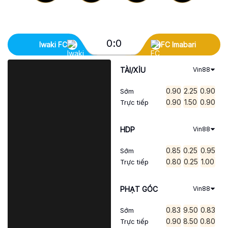
0
:
0
Iwaki FC
FC Imabari
TÀI/XỈU
Vin88
0.90
2.25
0.90
Sớm
0.90
1.50
0.90
Trực tiếp
HDP
Vin88
0.85
0.25
0.95
Sớm
0.80
0.25
1.00
Trực tiếp
PHẠT GÓC
Vin88
0.83
9.50
0.83
Sớm
0.90
8.50
0.80
Trực tiếp