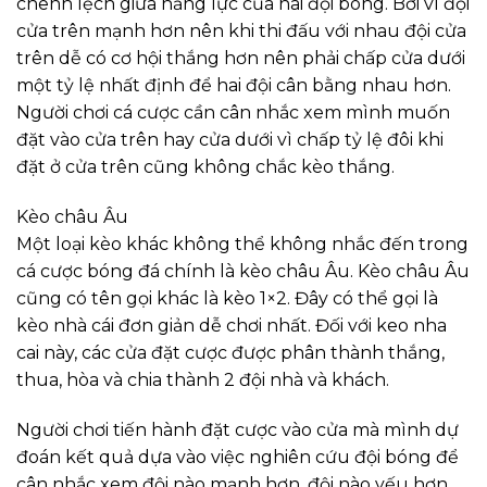
chênh lệch giữa năng lực của hai đội bóng. Bởi vì đội
cửa trên mạnh hơn nên khi thi đấu với nhau đội cửa
trên dễ có cơ hội thắng hơn nên phải chấp cửa dưới
một tỷ lệ nhất định để hai đội cân bằng nhau hơn.
Người chơi cá cược cần cân nhắc xem mình muốn
đặt vào cửa trên hay cửa dưới vì chấp tỷ lệ đôi khi
đặt ở cửa trên cũng không chắc kèo thắng.
Kèo châu Âu
Một loại kèo khác không thể không nhắc đến trong
cá cược bóng đá chính là kèo châu Âu. Kèo châu Âu
cũng có tên gọi khác là kèo 1×2. Đây có thể gọi là
kèo nhà cái đơn giản dễ chơi nhất. Đối với keo nha
cai này, các cửa đặt cược được phân thành thắng,
thua, hòa và chia thành 2 đội nhà và khách.
Người chơi tiến hành đặt cược vào cửa mà mình dự
đoán kết quả dựa vào việc nghiên cứu đội bóng để
cân nhắc xem đội nào mạnh hơn, đội nào yếu hơn