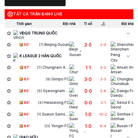
TẤT CẢ TRẬN ĐANG LIVE
Thời gian
Đội nhà
Tỉ số
Đội khách
VĐQG TRUNG QUỐC
2
0
Beijing Guoan
-
50'
2
-
0
[7]
K LEAGUE 2 HÀN QUỐC
1
1
Chungnam Asan
-
87'
3
-
3
[7]
3
0
Gimpo FC
-
83'
3
-
3
[8]
0
0
Gyeongnam FC
-
85'
2
-
6
[9]
0
0
Hwaseong FC
-
86'
2
-
1
[4]
1
0
Suwon Samsung Bluewings
-
Gimhae Cit
85'
10
-
2
[1]
1
0
Yongin FC
-
Busan I Par
84'
6
-
4
[13]
GIAO HỮU