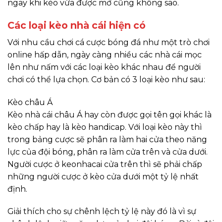
ngay khi kèo vừa được mở cũng không sao.
Các loại kèo nhà cái hiện có
Với nhu cầu chơi cá cược bóng đá như một trò chơi
online hấp dẫn, ngày càng nhiều các nhà cái mọc
lên như nấm với các loại kèo khác nhau để người
chơi có thể lựa chọn. Cơ bản có 3 loại kèo như sau:
Kèo châu Á
Kèo nhà cái châu Á hay còn được gọi tên gọi khác là
kèo chấp hay là kèo handicap. Với loại kèo này thì
trong bảng cược sẽ phân ra làm hai cửa theo năng
lực của đội bóng, phân ra làm cửa trên và cửa dưới.
Người cược ở keonhacai cửa trên thì sẽ phải chấp
những người cược ở kèo cửa dưới một tỷ lệ nhất
định.
Giải thích cho sự chênh lệch tỷ lệ này đó là vì sự