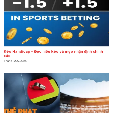
Kèo Handicap – Đọc hiểu kèo và mẹo nhận định chính
xác
Tháng 10 27, 2025