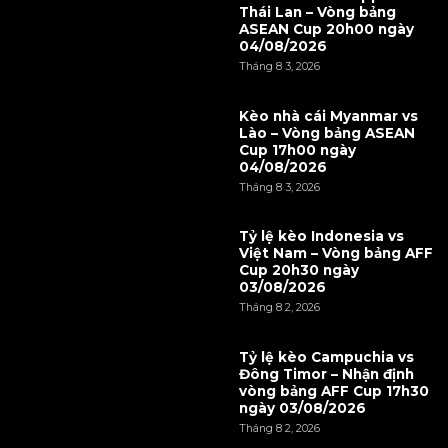
Thái Lan – Vòng bảng
ASEAN Cup 20h00 ngày
04/08/2026
Tháng 8 3, 2026
Kèo nhà cái Myanmar vs
Lào – Vòng bảng ASEAN
Cup 17h00 ngày
04/08/2026
Tháng 8 3, 2026
Tỷ lệ kèo Indonesia vs
Việt Nam – Vòng bảng AFF
Cup 20h30 ngày
03/08/2026
Tháng 8 2, 2026
Tỷ lệ kèo Campuchia vs
Đông Timor – Nhận định
vòng bảng AFF Cup 17h30
ngày 03/08/2026
Tháng 8 2, 2026