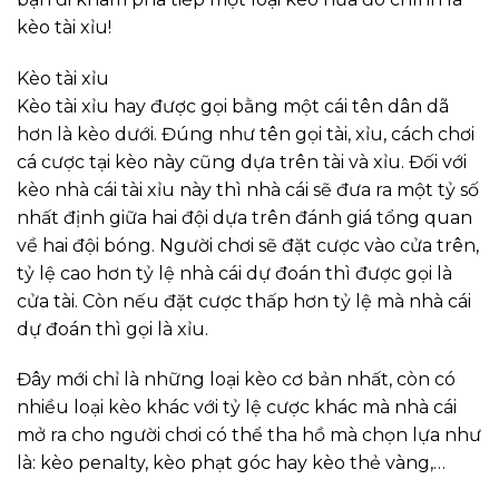
kèo tài xỉu!
Kèo tài xỉu
Kèo tài xỉu hay được gọi bằng một cái tên dân dã
hơn là kèo dưới. Đúng như tên gọi tài, xỉu, cách chơi
cá cược tại kèo này cũng dựa trên tài và xỉu. Đối với
kèo nhà cái tài xỉu này thì nhà cái sẽ đưa ra một tỷ số
nhất định giữa hai đội dựa trên đánh giá tổng quan
về hai đội bóng. Người chơi sẽ đặt cược vào cửa trên,
tỷ lệ cao hơn tỷ lệ nhà cái dự đoán thì được gọi là
cửa tài. Còn nếu đặt cược thấp hơn tỷ lệ mà nhà cái
dự đoán thì gọi là xỉu.
Đây mới chỉ là những loại kèo cơ bản nhất, còn có
nhiều loại kèo khác với tỷ lệ cược khác mà nhà cái
mở ra cho người chơi có thể tha hồ mà chọn lựa như
là: kèo penalty, kèo phạt góc hay kèo thẻ vàng,…