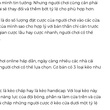
à mình tin tưởng. Nhưng người chơi cũng cần phải
i sẽ thay đổi và thêm bớt tỷ lệ cho phù hợp hơn.
là do số lượng đặt cược của người chơi vào các cửa.
của mình sao cho hợp lý với bản thân chỉ cần trước
 gian cược lâu hay cược nhanh, người chơi có thể
.
hơi online hấp dẫn, ngày càng nhiều các nhà cái
gười chơi có thể lựa chọn. Cơ bản có 3 loại kèo như
 là kèo chấp hay là kèo handicap. Với loại kèo này
 năng lực của đội bóng, phân ra làm cửa trên và cửa
ải chấp những người cược ở kèo cửa dưới một tỷ lệ