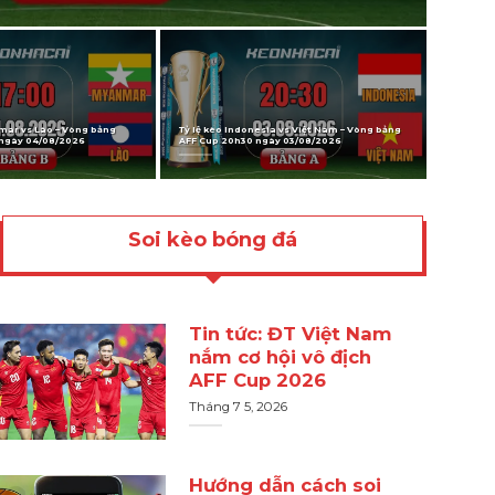
mar vs Lào – Vòng bảng
Tỷ lệ kèo Indonesia vs Việt Nam – Vòng bảng
ngày 04/08/2026
AFF Cup 20h30 ngày 03/08/2026
Soi kèo bóng đá
Tin tức: ĐT Việt Nam
nắm cơ hội vô địch
AFF Cup 2026
Tháng 7 5, 2026
Hướng dẫn cách soi