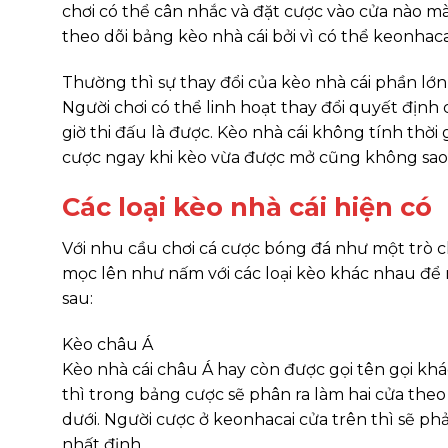
chơi có thể cân nhắc và đặt cược vào cửa nào m
theo dõi bảng kèo nhà cái bởi vì có thể keonhaca
Thường thì sự thay đổi của kèo nhà cái phần lớn 
Người chơi có thể linh hoạt thay đổi quyết định 
giờ thi đấu là được. Kèo nhà cái không tính thời
cược ngay khi kèo vừa được mở cũng không sao
Các loại kèo nhà cái hiện có
Với nhu cầu chơi cá cược bóng đá như một trò c
mọc lên như nấm với các loại kèo khác nhau để n
sau:
Kèo châu Á
Kèo nhà cái châu Á hay còn được gọi tên gọi khác
thì trong bảng cược sẽ phân ra làm hai cửa theo
dưới. Người cược ở keonhacai cửa trên thì sẽ ph
nhất định.