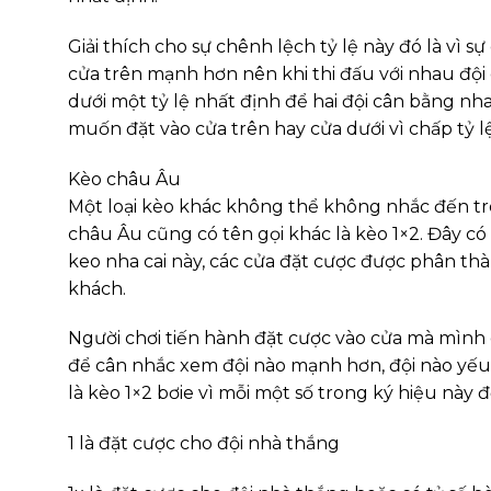
Giải thích cho sự chênh lệch tỷ lệ này đó là vì sự
cửa trên mạnh hơn nên khi thi đấu với nhau đội
dưới một tỷ lệ nhất định để hai đội cân bằng n
muốn đặt vào cửa trên hay cửa dưới vì chấp tỷ l
Kèo châu Âu
Một loại kèo khác không thể không nhắc đến tr
châu Âu cũng có tên gọi khác là kèo 1×2. Đây có t
keo nha cai này, các cửa đặt cược được phân thà
khách.
Người chơi tiến hành đặt cược vào cửa mà mình
để cân nhắc xem đội nào mạnh hơn, đội nào yếu 
là kèo 1×2 bơie vì mỗi một số trong ký hiệu này
1 là đặt cược cho đội nhà thắng