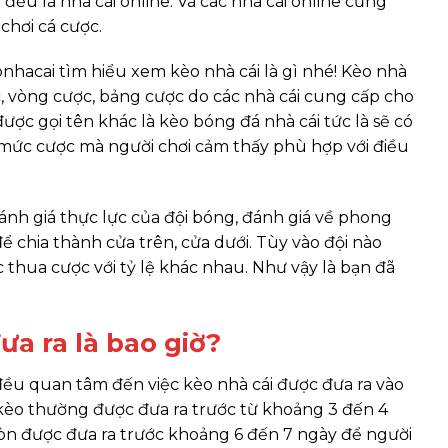
ều là nhà cái online. Và các nhà cái online cũng
chơi cá cược.
eonhacai tìm hiểu xem kèo nhà cái là gì nhé! Kèo nhà
c, vòng cược, bảng cược do các nhà cái cung cấp cho
ược gọi tên khác là kèo bóng đá nhà cái tức là sẽ có
 mức cược mà người chơi cảm thấy phù hợp với điều
ánh giá thực lực của đội bóng, đánh giá về phong
để chia thành cửa trên, cửa dưới. Tùy vào đội nào
 thua cược với tỷ lệ khác nhau. Như vậy là bạn đã
ưa ra là bao giờ?
đều quan tâm đến việc kèo nhà cái được đưa ra vào
 kèo thường được đưa ra trước từ khoảng 3 đến 4
còn được đưa ra trước khoảng 6 đến 7 ngày để người