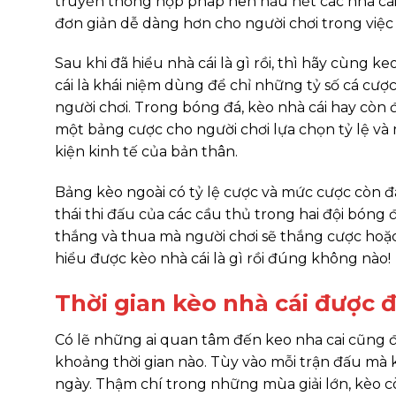
truyền thống hợp pháp nên hầu hết các nhà cái đ
đơn giản dễ dàng hơn cho người chơi trong việc 
Sau khi đã hiểu nhà cái là gì rồi, thì hãy cùng k
cái là khái niệm dùng để chỉ những tỷ số cá cượ
người chơi. Trong bóng đá, kèo nhà cái hay còn đ
một bảng cược cho người chơi lựa chọn tỷ lệ và
kiện kinh tế của bản thân.
Bảng kèo ngoài có tỷ lệ cược và mức cược còn đ
thái thi đấu của các cầu thủ trong hai đội bóng 
thắng và thua mà người chơi sẽ thắng cược hoặc
hiểu được kèo nhà cái là gì rồi đúng không nào!
Thời gian kèo nhà cái được đ
Có lẽ những ai quan tâm đến keo nha cai cũng 
khoảng thời gian nào. Tùy vào mỗi trận đấu mà
ngày. Thậm chí trong những mùa giải lớn, kèo 