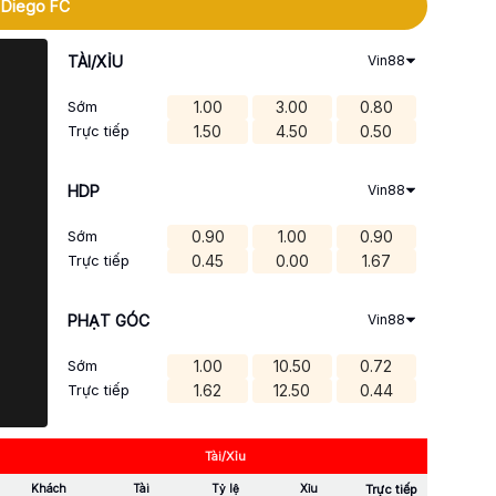
 Diego FC
TÀI/XỈU
Vin88
1.00
3.00
0.80
Sớm
1.50
4.50
0.50
Trực tiếp
HDP
Vin88
0.90
1.00
0.90
Sớm
0.45
0.00
1.67
Trực tiếp
PHẠT GÓC
Vin88
1.00
10.50
0.72
Sớm
1.62
12.50
0.44
Trực tiếp
Tài/Xỉu
Trực tiếp
Khách
Tài
Tỷ lệ
Xỉu