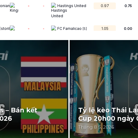
tonian
-
Hastings United
0.97
-
0.75
storil
-
FC Famalicao
1.05
-
0.00
[5]
tral
-
Aldosivi Mar del Plata
0.85
-
1.00
[14]
vadavia
-
AA Estudiantes (Río Cuarto)
0.87
-
1.00
[12]
recht
-
Ajax Amsterdam U21
0.95
-
1.25
[20]
mmen
-
Roda JC
1.00
-
0.25
[8]
s – Bán kết
Tỷ lệ kèo Thái L
C Oss
-
NAC Breda
0.95
-
-0.75
[17]
2026
Cup 20h00 ngày 
Venlo
-
Heracles Almelo
0.85
-
-0.25
[18]
Tháng 8 5, 2026
nhem
-
RKC Waalwijk
1.02
-
0.25
[6]