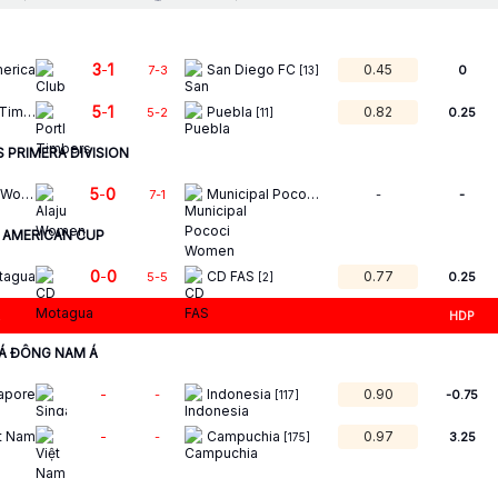
3
1
erica
-
San Diego FC
0.45
7
-
3
0
[13]
5
1
mbers
-
Puebla
0.82
5
-
2
0.25
[11]
 PRIMERA DIVISION
5
0
Alajuelense Women
-
Municipal Pococi Women
7
-
1
-
-
 AMERICAN CUP
0
0
tagua
-
CD FAS
0.77
5
-
5
0.25
[2]
A
HDP
ĐÁ ĐÔNG NAM Á
apore
-
Indonesia
0.90
-
-0.75
[117]
t Nam
-
Campuchia
0.97
-
3.25
[175]