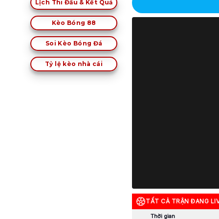
Lịch Thi Đấu & Kết Quả
Kèo Bóng 88
Soi Kèo Bóng Đá
Tỷ lệ kèo nhà cái
TẤT CẢ TRẬN ĐANG LI
Thời gian