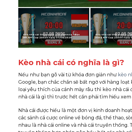
Kèo nhà cái Singapore vs Indonesia – Bán
Kèo nhà cái Việt Nam vs C
kết AFF Cup 20h00 ngày 07/08/2026
bảng AFF Cup 20h00 ngày 
Kèo nhà cái có nghĩa là gì?
Nếu như bạn gõ vài từ khóa đơn giản như
kèo n
Google, bạn chắc chắn sẽ bất ngờ với hàng loạt 
loại yêu thích của cánh mày râu thì kèo nhà cái
nhà cái là gì thì trước hết cần phải tìm hiểu xem n
Nhà cái được hiểu là một đơn vị kinh doanh hoạ
các sảnh cá cược online về bóng đá, thể thao, sò
nhau là nhà cái online và nhà cái truyền thống.