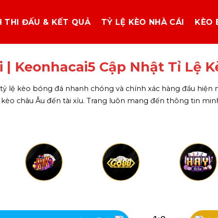
H THI ĐẤU & KẾT QUẢ
TỶ LỆ KÈO NHÀ CÁI
KÈO 
 | Keonhacai5 Cập Nhật Tỉ Lệ 
ật tỷ lệ kèo bóng đá nhanh chóng và chính xác hàng đầu hiện 
 kèo châu Âu đến tài xỉu. Trang luôn mang đến thông tin min