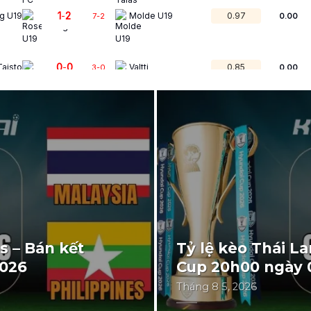
1
2
g U19
-
Molde U19
0.97
7
-
2
0.00
0
0
Taisto
-
Valtti
0.85
3
-
0
0.00
0
1
JyTy
-
Kaarinan Pojat
0.8
0
-
1
-0.75
0
0
Kultsu Lappeenranta
-
Hauppauge
0.80
1
-
1
0.25
0
0
ikkeli
-
LAUTP
0.9
1
-
1
3.5
0
2
a (W)
-
FBC Melgar Women
0
-
0
-
-
[4]
UE
s – Bán kết
Tỷ lệ kèo Thái L
3
0
JK U19
-
JK Nomme Kalju U19
1.00
3
-
0
0.75
2026
Cup 20h00 ngày 
EAGUE
Tháng 8 5, 2026
1
1
isov
-
FK BumProm Gomel
4
-
5
-
-
[8]