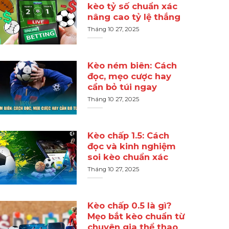
kèo tỷ số chuẩn xác
nâng cao tỷ lệ thắng
1.00
0.92
0.87
Tháng 10 27, 2025
2.75
0.77
1.00
0.80
2.25
Kèo ném biên: Cách
0.75
0.80
1.00
2.25
đọc, mẹo cược hay
cần bỏ túi ngay
0.90
0.90
0.90
3.00
Tháng 10 27, 2025
1.00
0.77
1.02
2.25
0.77
0.75
1.05
2.50
Kèo chấp 1.5: Cách
đọc và kinh nghiệm
0.95
0.95
0.85
2.50
soi kèo chuẩn xác
0.85
0.85
0.95
2.25
Tháng 10 27, 2025
0.97
0.82
0.97
2.50
0.77
0.82
0.97
2.50
Kèo chấp 0.5 là gì?
Mẹo bắt kèo chuẩn từ
0.80
0.95
0.85
2.75
chuyên gia thể thao