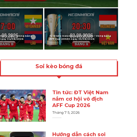
-
-
-
-
-
-
-
-
-
-
-
-
mar vs Lào – Vòng bảng
Tỷ lệ kèo Indonesia vs Việt Nam – Vòng bảng
ngày 04/08/2026
AFF Cup 20h30 ngày 03/08/2026
1.37
7.40
0.08
2.50
Soi kèo bóng đá
-
-
-
-
0.85
1
0.8
2.5
Tin tức: ĐT Việt Nam
nắm cơ hội vô địch
0.92
1.05
0.75
1.25
AFF Cup 2026
0.75
0.77
1.02
3.5
Tháng 7 5, 2026
0.90
0.90
0.90
2.50
Tài/Xỉu
Hướng dẫn cách soi