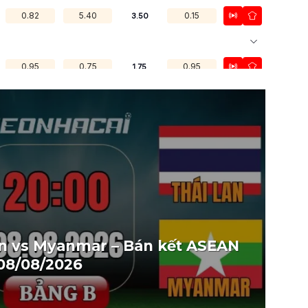
0.82
5.40
0.15
3.50
0.95
0.75
0.95
1.75
1
0.97
0.82
3.5
1.00
1
0.8
3.25
0.9
0.92
0.87
5.25
-
-
-
-
an vs Myanmar – Bán kết ASEAN
0.80
0.95
0.85
5.50
08/08/2026
-
-
-
-