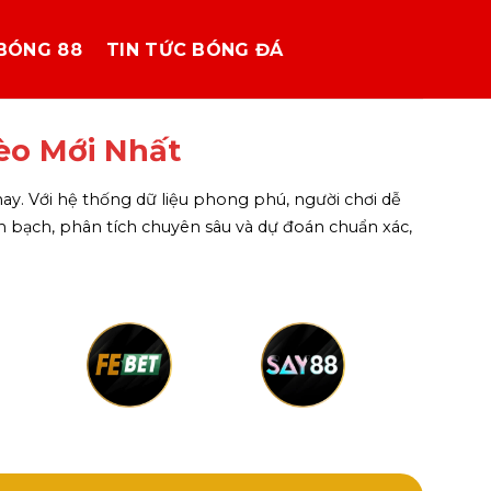
BÓNG 88
TIN TỨC BÓNG ĐÁ
Kèo Mới Nhất
nay. Với hệ thống dữ liệu phong phú, người chơi dễ
h bạch, phân tích chuyên sâu và dự đoán chuẩn xác,