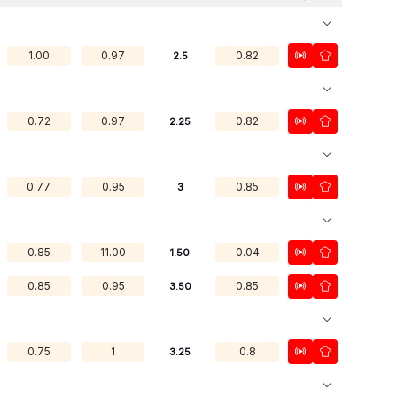
1.00
0.97
0.82
2.5
0.72
0.97
0.82
2.25
0.77
0.95
0.85
3
0.85
11.00
0.04
1.50
0.85
0.95
0.85
3.50
0.75
1
0.8
3.25