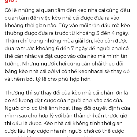
PERUVIAN LIGA 2
Có lẽ những ai quan tâm đến keo nha cai cũng đều
2
0
Deportivo Union Comercio
-
HT
3
-
0
[4]
quan tâm đến việc kèo nhà cái được đưa ra vào
NORTHERN IRELAND WOMEN'S SUPER LEAGUE
khoảng thời gian nào. Tùy vào mỗi trận đấu mà kèo
thường được đưa ra trước từ khoảng 3 đến 4 ngày.
5
1
Glentoran Women
-
90+36'
9
-
5
Thậm chí trong những mùa giải lớn, kèo còn được
0
7
Larne FC Women
-
90+33'
2
-
9
đưa ra trước khoảng 6 đến 7 ngày để người chơi có
thể cân nhắc và đặt cược vào cửa nào mà mình tin
1
6
Lisburn Women
-
Linfield W
90+18'
0
-
2
tưởng. Nhưng người chơi cũng cần phải theo dõi
ICELAND DIVISION 4
bảng kèo nhà cái bởi vì có thể keonhacai sẽ thay đổi
và thêm bớt tỷ lệ cho phù hợp hơn.
0
4
IH Hafnarfjordur
-
H2
0
-
7
Thường thì sự thay đổi của kèo nhà cái phần lớn là
COSTA RICA U20 LEAGUE
do số lượng đặt cược của người chơi vào các cửa.
0
1
Herediano U20
-
Alajuelens
7'
0
-
1
Người chơi có thể linh hoạt thay đổi quyết định của
mình sao cho hợp lý với bản thân chỉ cần trước giờ
WELSH CYMRU CHAMPIONSHIP
thi đấu là được. Kèo nhà cái không tính thời gian
1
1
Caerau Ely
-
90+30'
5
-
4
[10]
cược lâu hay cược nhanh, người chơi có thể cược