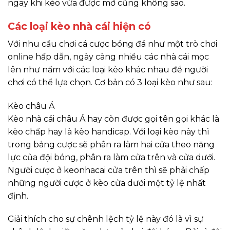
ngay khi kèo vừa được mở cũng không sao.
0
0
Sport in Caerphilly
-
90+29'
5
-
1
[16]
1
1
Llanelli Town AFC
-
90+34'
3
-
6
[14]
Các loại kèo nhà cái hiện có
2
0
Bala Town F.C.
-
90+34'
0
-
0
[6]
Với nhu cầu chơi cá cược bóng đá như một trò chơi
online hấp dẫn, ngày càng nhiều các nhà cái mọc
EL SALVADOR WOMEN'S PRIMERA DIVISION
lên như nấm với các loại kèo khác nhau để người
0
0
CD Cacahuatique (W)
-
7'
1
-
0
chơi có thể lựa chọn. Cơ bản có 3 loại kèo như sau:
BRA LP
Kèo châu Á
0
0
San Francisco Reserves
-
Kèo nhà cái châu Á hay còn được gọi tên gọi khác là
7'
0
-
0
kèo chấp hay là kèo handicap. Với loại kèo này thì
PORTUGUESE LIGA 3
trong bảng cược sẽ phân ra làm hai cửa theo năng
3
1
Paredes
-
90+16'
8
-
3
lực của đội bóng, phân ra làm cửa trên và cửa dưới.
Người cược ở keonhacai cửa trên thì sẽ phải chấp
CÁC TRẬN SẮP DIỄN RA
những người cược ở kèo cửa dưới một tỷ lệ nhất
VĐQG ARGENTINA
định.
CA Rosario Central
-
22:30
-
[9]
Giải thích cho sự chênh lệch tỷ lệ này đó là vì sự
08/08
Independiente Rivadavia
-
-
[6]