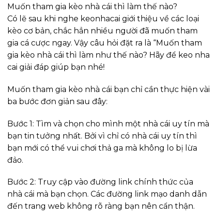
Muốn tham gia kèo nhà cái thì làm thế nào?
Có lẽ sau khi nghe keonhacai giới thiệu về các loại
kèo cơ bản, chắc hẳn nhiều người đã muốn tham
gia cá cược ngay. Vậy câu hỏi đặt ra là “Muốn tham
gia kèo nhà cái thì làm như thế nào? Hãy để keo nha
cai giải đáp giúp bạn nhé!
Muốn tham gia kèo nhà cái bạn chỉ cần thực hiện vài
ba bước đơn giản sau đây:
Bước 1: Tìm và chọn cho mình một nhà cái uy tín mà
bạn tin tưởng nhất. Bởi vì chỉ có nhà cái uy tín thì
bạn mới có thể vui chơi thả ga mà không lo bị lừa
đảo.
Bước 2: Truy cập vào đường link chính thức của
nhà cái mà bạn chọn. Các đường link mạo danh dẫn
đến trang web không rõ ràng bạn nên cẩn thận.