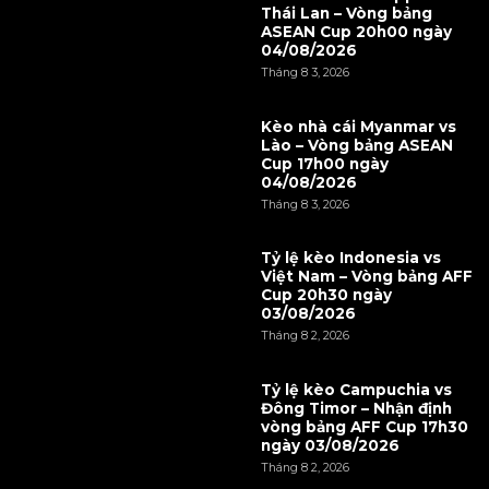
Thái Lan – Vòng bảng
ASEAN Cup 20h00 ngày
04/08/2026
Tháng 8 3, 2026
Kèo nhà cái Myanmar vs
Lào – Vòng bảng ASEAN
Cup 17h00 ngày
04/08/2026
Tháng 8 3, 2026
Tỷ lệ kèo Indonesia vs
Việt Nam – Vòng bảng AFF
Cup 20h30 ngày
03/08/2026
Tháng 8 2, 2026
Tỷ lệ kèo Campuchia vs
Đông Timor – Nhận định
vòng bảng AFF Cup 17h30
ngày 03/08/2026
Tháng 8 2, 2026