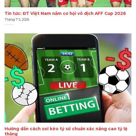
Tin tức: ĐT Việt Nam nắm cơ hội vô địch AFF Cup 2026
Tháng 7 5, 2026
Hướng dẫn cách soi kèo tỷ số chuẩn xác nâng cao tỷ lệ
thắng