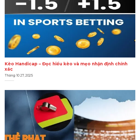
Kèo Handicap – Đọc hiểu kèo và mẹo nhận định chính
xác
Tháng 10 27, 2025