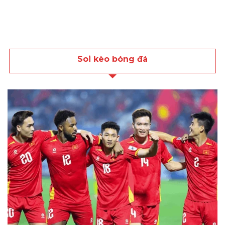
kuwin
Soi kèo bóng đá