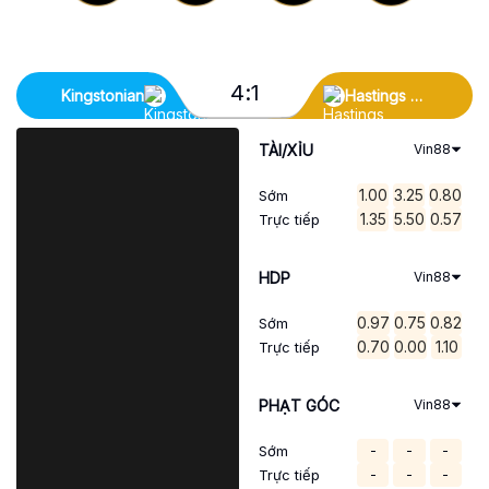
4
:
1
Kingstonian
Hastings United
TÀI/XỈU
Vin88
1.00
3.25
0.80
Sớm
1.35
5.50
0.57
Trực tiếp
HDP
Vin88
0.97
0.75
0.82
Sớm
0.70
0.00
1.10
Trực tiếp
PHẠT GÓC
Vin88
Sớm
-
-
-
Trực tiếp
-
-
-