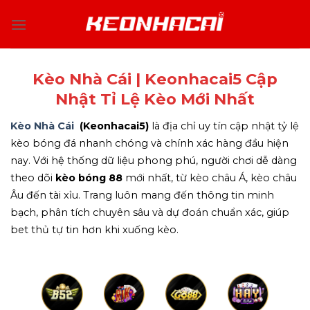
Bỏ
qua
nội
dung
Kèo Nhà Cái | Keonhacai5 Cập
Nhật Tỉ Lệ Kèo Mới Nhất
Kèo Nhà Cái
(Keonhacai5)
là địa chỉ uy tín cập nhật tỷ lệ
kèo bóng đá nhanh chóng và chính xác hàng đầu hiện
nay. Với hệ thống dữ liệu phong phú, người chơi dễ dàng
theo dõi
kèo bóng 88
mới nhất, từ kèo châu Á, kèo châu
Âu đến tài xỉu. Trang luôn mang đến thông tin minh
bạch, phân tích chuyên sâu và dự đoán chuẩn xác, giúp
bet thủ tự tin hơn khi xuống kèo.