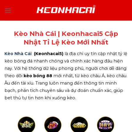
Bỏ
qua
nội
dung
Kèo Nhà Cái | Keonhacai5 Cập
Nhật Tỉ Lệ Kèo Mới Nhất
Kèo Nhà Cái
(Keonhacai5)
là địa chỉ uy tín cập nhật tỷ lệ
kèo bóng đá nhanh chóng và chính xác hàng đầu hiện
nay. Với hệ thống dữ liệu phong phú, người chơi dễ dàng
theo dõi
kèo bóng 88
mới nhất, từ kèo châu Á, kèo châu
Âu đến tài xỉu. Trang luôn mang đến thông tin minh
bạch, phân tích chuyên sâu và dự đoán chuẩn xác, giúp
bet thủ tự tin hơn khi xuống kèo.