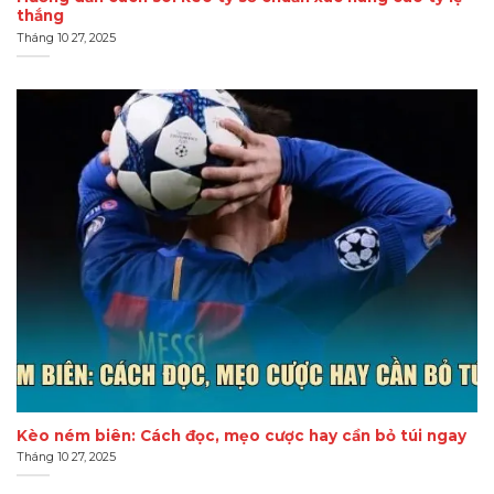
thắng
Tháng 10 27, 2025
Kèo ném biên: Cách đọc, mẹo cược hay cần bỏ túi ngay
Tháng 10 27, 2025