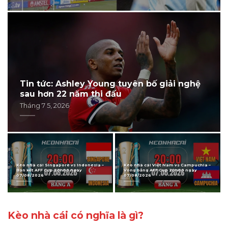
AUSTRALIA NEW SOUTH WALES WOMEN'S LEAGUE
1
1
Bulls Academy Women
-
82'
1
-
5
[1]
0
1
Maca Searle Women
-
61'
4
-
4
[9]
CÁC TRẬN SẮP DIỄN RA
FA CUP
Tin tức: Ashley Young tuyên bố giải nghệ
sau hơn 22 năm thi đấu
Erith Belvedere
-
Billingshurs
12:00
-
Tháng 7 5, 2026
Worsbrough Bridge Athletic
-
Trafford
13:00
-
Northampton On Cheneck
-
Heanor To
13:00
-
Wick
-
Camberley
13:00
-
Kèo nhà cái Singapore vs Indonesia –
Kèo nhà cái Việt Nam vs Campuchia –
Bán kết AFF Cup 20h00 ngày
Vòng bảng AFF Cup 20h00 ngày
07/08/2026
07/08/2026
Little Common FC
-
13:00
-
Haarlem
-
Irlam
14:00
-
Kèo nhà cái có nghĩa là gì?
Beverley Town
-
14:00
-