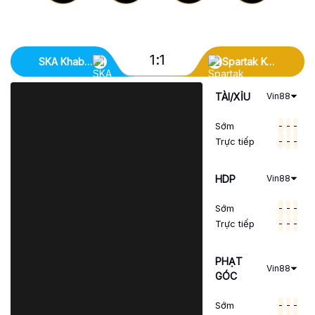
1
:
1
SKA Khabarovsk
Spartak Kostroma
TÀI/XỈU
Vin88
Sớm
-
-
-
Trực tiếp
-
-
-
HDP
Vin88
Sớm
-
-
-
Trực tiếp
-
-
-
PHẠT
Vin88
GÓC
Sớm
-
-
-