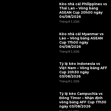
Kèo nhà cái Philippines vs
Thái Lan – Vòng bảng
ASEAN Cup 20h00 ngày
04/08/2026
Tháng 8 3, 2026
Kèo nhà cái Myanmar vs
Lào – Vòng bảng ASEAN
Cup 17h00 ngày
04/08/2026
Tháng 8 3, 2026
Tỷ lệ kèo Indonesia vs
Việt Nam – Vòng bảng AFF
Cup 20h30 ngày
03/08/2026
Tháng 8 2, 2026
Tỷ lệ kèo Campuchia vs
Đông Timor – Nhận định
vòng bảng AFF Cup 17h30
ngày 03/08/2026