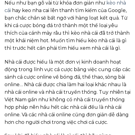
Nếu như bạn gõ vài từ khóa đơn giản như
kèo nhà
Littlehampton Town
-
14:00
-
cái
hay keo nha cai lên thanh tìm kiếm của Google,
VĐQG BỒ ĐÀO NHA
bạn chắc chắn sẽ bất ngờ với hàng loạt kết quả. Từ
khi cá cược bóng đá trở thành một thể loại yêu
FC Porto
-
Alverca
17:00
-
[7]
[12]
thích của cánh mày râu thì kèo nhà cái đã trở thành
Benfica
-
Viseu
19:30
-
[8]
[16]
một khái niệm hot. Muốn tìm hiểu kèo nhà cái là gì
thì trước hết cần phải tìm hiểu xem nhà cái là gì.
Gil Vicente
-
Rio Ave
19:30
-
[10]
[13]
Moreirense
-
19:30
-
Nhà cái được hiểu là một đơn vị kinh doanh hoạt
[11]
động trong lĩnh vực cá cược bằng việc cung cấp các
VĐQG ARGENTINA
sảnh cá cược online về bóng đá, thể thao, sòng bài
CA San Lorenzo
-
CA Huraca
18:00
-
[13]
online… Nhà cái được chia làm hai loại khác nhau là
nhà cái online và nhà cái truyền thống. Tuy nhiên tại
Defensa Y Justicia
-
20:45
-
[9]
Việt Nam gần như không có nhà cái truyền thống
Gimnasia La Plata
-
20:45
-
hợp pháp nên hầu hết các nhà cái đều là nhà cái
[6]
online. Và các nhà cái online cũng đơn giản dễ dàng
Argentinos Juniors
-
23:15
-
[1]
hơn cho người chơi trong việc chơi cá cược.
HẠNG 2 HÀ LAN