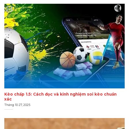
Kèo chấp 1.5: Cách đọc và kinh nghiệm soi kèo chuẩn
xác
Tháng 10 27, 2025