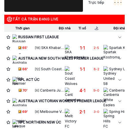
Trực tiếp
-
-
-
TẤT CẢ TRẬN ĐANG LIVE
Thời gian
Đội nhà
Tỉ số
Đội khách
RUSSIAN FIRST LEAGUE
1
1
SKA Khabarovsk
-
65'
2
-
5
[18]
AUSTRALIA NEW SOUTH WALES PREMIER LEAGUE
1
1
South Coast Wolves
-
66'
8
-
2
[12]
NPL ACT ÚC
4
1
Canberra Juventus
-
70'
9
-
0
[6]
AUSTRALIA VICTORIAN WOMEN'S PREMIER LEAGUE
2
1
Melbourne Victory FC Youth(W)
-
69'
3
-
0
[8]
NPL NORTHERN NSW ÚC