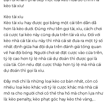
kèo tài xỉu!
Kèo tài xỉu
Kèo tài xỉu hay được gọi bằng một cái tên dân dã
hơn là kèo dưới. Đúng như tên gọi tài, xỉu, cách chơi
cá cược tại kèo này cũng dựa trên tài và xỉu. Đối với
kèo nhà cái tài xỉu này thì nhà cái sẽ đưa ra một tỷ số
nhất định giữa hai đội dựa trên đánh giá tổng quan
về hai đội bóng. Người chơi sẽ đặt cược vào cửa trên,
tỷ lệ cao hơn tỷ lệ nhà cái dự đoán thì được gọi là
cửa tài. Còn nếu đặt cược thấp hơn tỷ lệ mà nhà cái
dự đoán thì gọi là xỉu.
Đây mới chỉ là những loại kèo cơ bản nhất, còn có
nhiều loại kèo khác với tỷ lệ cược khác mà nhà cái
mở ra cho người chơi có thể tha hồ mà chọn lựa như
là: kèo penalty, kèo phạt góc hay kèo thẻ vàng,…