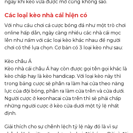
ngay khi kèo vừa được mở cũng không sao.
Universitario De Vinto
-
Real Potos
19:00
-
[15]
Các loại kèo nhà cái hiện có
Blooming
-
Always Re
23:30
-
[7]
Với nhu cầu chơi cá cược bóng đá như một trò chơi
MEXICO LIGA DE EXPANSION MX
online hấp dẫn, ngày càng nhiều các nhà cái mọc
Tlaxcala FC
-
22:00
-
[15]
lên như nấm với các loại kèo khác nhau để người
07/08
chơi có thể lựa chọn. Cơ bản có 3 loại kèo như sau:
Club Deportivo Dorados de Sinaloa
-
-
[8]
01:00
07/08
Leones Negros de la U. de G.
-
-
[1]
01:00
Kèo châu Á
Kèo nhà cái châu Á hay còn được gọi tên gọi khác là
Loading more...
kèo chấp hay là kèo handicap. Với loại kèo này thì
trong bảng cược sẽ phân ra làm hai cửa theo năng
lực của đội bóng, phân ra làm cửa trên và cửa dưới.
Người cược ở keonhacai cửa trên thì sẽ phải chấp
những người cược ở kèo cửa dưới một tỷ lệ nhất
định.
Giải thích cho sự chênh lệch tỷ lệ này đó là vì sự