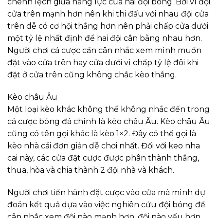
chênh lệch giữa năng lực của hai đội bóng. Bởi vì đội
cửa trên mạnh hơn nên khi thi đấu với nhau đội cửa
trên dễ có cơ hội thắng hơn nên phải chấp cửa dưới
một tỷ lệ nhất định để hai đội cân bằng nhau hơn.
Người chơi cá cược cần cân nhắc xem mình muốn
đặt vào cửa trên hay cửa dưới vì chấp tỷ lệ đôi khi
đặt ở cửa trên cũng không chắc kèo thắng.
Kèo châu Âu
Một loại kèo khác không thể không nhắc đến trong
cá cược bóng đá chính là kèo châu Âu. Kèo châu Âu
cũng có tên gọi khác là kèo 1×2. Đây có thể gọi là
kèo nhà cái đơn giản dễ chơi nhất. Đối với keo nha
cai này, các cửa đặt cược được phân thành thắng,
thua, hòa và chia thành 2 đội nhà và khách.
Người chơi tiến hành đặt cược vào cửa mà mình dự
đoán kết quả dựa vào việc nghiên cứu đội bóng để
cân nhắc xem đội nào mạnh hơn, đội nào yếu hơn