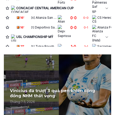
CONCACAF CENTRAL AMERICAN CUP
0
0
Alianza San Salvador
-
CS Heredi
16'
0
-
0
[6]
0
0
Deportivo Saprissa
-
16'
0
-
1
[1]
USL CHAMPIONSHIP MỸ
1
0
Tulsa Roughneck
-
77'
3
-
1
[5]
1
0
El Paso Locomotive FC
-
HT
2
-
0
[8]
LEAGUES CUP
1
0
FC Dallas
-
Queretaro 
76'
5
-
4
[6]
0
0
Nashville SC
-
Club Leon
73'
2
-
5
[1]
[
Vinicius đá trượt 3 quả pen khiến cộng
0
1
Rayados de Monterrey
-
Orlando Ci
59'
1
-
5
[5]
đồng NHM thất vọng
Tháng 7 5, 2026
UNITED STATES WOMEN'S NATIONAL SOCCER LEAGUE
0
0
Denver Summit W
-
16'
0
-
0
[11]