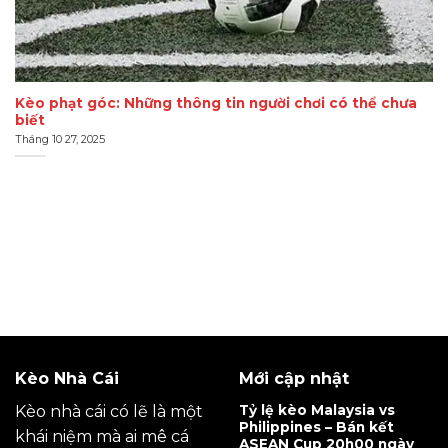
Kèo phạt góc: Những thông tin người chơi có thể chưa
biết
Tháng 10 27, 2025
Kèo Nhà Cái
Mới cập nhật
Tỷ lệ kèo Malaysia vs
Kèo nhà cái có lẽ là một
Philippines – Bán kết
khái niệm mà ai mê cá
ASEAN Cup 20h00 ngày