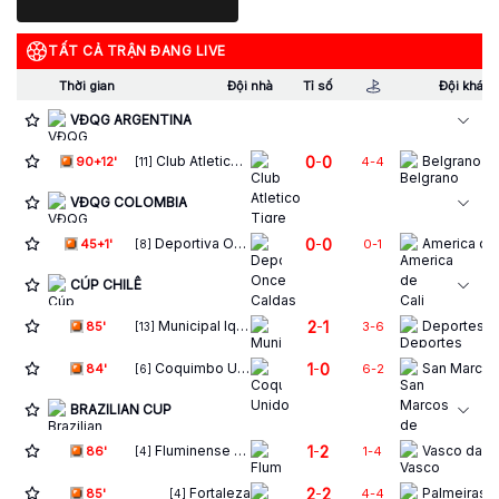
TẤT CẢ TRẬN ĐANG LIVE
Thời gian
Đội nhà
Tỉ số
Đội khách
VĐQG ARGENTINA
0
0
Club Atletico Tigre
-
Belgrano
90+12'
4
-
4
[11]
[1
VĐQG COLOMBIA
0
0
Deportiva Once Caldas
-
45+1'
0
-
1
[8]
CÚP CHILÊ
2
1
Municipal Iquique
-
85'
3
-
6
[13]
1
0
Coquimbo Unido
-
84'
6
-
2
[6]
BRAZILIAN CUP
1
2
Fluminense - RJ
-
86'
1
-
4
[4]
2
2
Fortaleza
-
Palmeiras 
85'
4
-
4
[4]