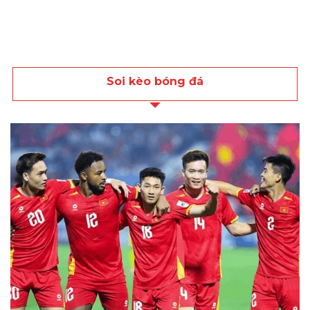
kuwin
Soi kèo bóng đá