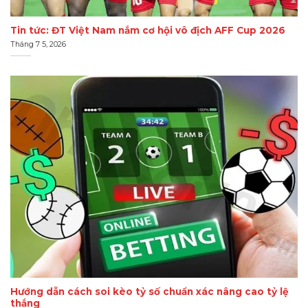
Tin tức: ĐT Việt Nam nắm cơ hội vô địch AFF Cup 2026
Tháng 7 5, 2026
Hướng dẫn cách soi kèo tỷ số chuẩn xác nâng cao tỷ lệ
thắng