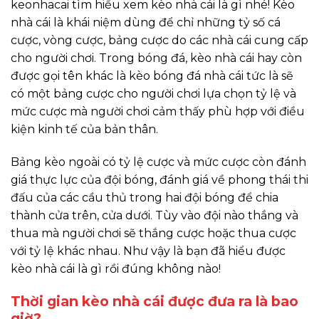
keonhacai tìm hiểu xem kèo nhà cái là gì nhé! Kèo
nhà cái là khái niệm dùng để chỉ những tỷ số cá
Sheriff Tiraspol
-
St. Gallen
17:00
-
[1]
[3
cược, vòng cược, bảng cược do các nhà cái cung cấp
FK Zalgiris Vilnius
-
Hajduk Spli
17:00
-
[3]
cho người chơi. Trong bóng đá, kèo nhà cái hay còn
được gọi tên khác là kèo bóng đá nhà cái tức là sẽ
Beitar Jerusalem
-
Austria Vie
17:30
-
[2]
có một bảng cược cho người chơi lựa chọn tỷ lệ và
AFC Ajax
-
Shelbourn
18:00
-
[5]
mức cược mà người chơi cảm thấy phù hợp với điều
kiện kinh tế của bản thân.
Hapoel Tel Aviv
-
GKS Katow
18:00
-
[3]
FC Twente Enschede
-
18:00
Bảng kèo ngoài có tỷ lệ cược và mức cược còn đánh
-
[4]
giá thực lực của đội bóng, đánh giá về phong thái thi
Borac Banja Luka
-
18:30
-
[1]
đấu của các cầu thủ trong hai đội bóng để chia
thành cửa trên, cửa dưới. Tùy vào đội nào thắng và
Sporting Braga
-
Dinamo Mi
18:30
-
[4]
thua mà người chơi sẽ thắng cược hoặc thua cược
Lugano
-
NSI Runavi
18:30
-
[2]
với tỷ lệ khác nhau. Như vậy là bạn đã hiểu được
kèo nhà cái là gì rồi đúng không nào!
Valur Reykjavik
-
Nordsjaell
18:30
-
[6]
Bohemians
-
Midtjylland
18:45
-
[3]
Thời gian kèo nhà cái được đưa ra là bao
giờ?