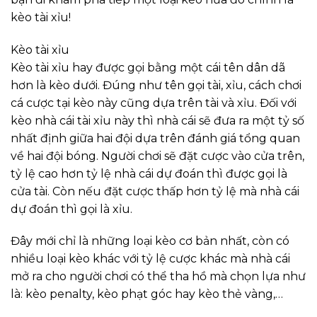
kèo tài xỉu!
Kèo tài xỉu
Kèo tài xỉu hay được gọi bằng một cái tên dân dã
hơn là kèo dưới. Đúng như tên gọi tài, xỉu, cách chơi
cá cược tại kèo này cũng dựa trên tài và xỉu. Đối với
kèo nhà cái tài xỉu này thì nhà cái sẽ đưa ra một tỷ số
nhất định giữa hai đội dựa trên đánh giá tổng quan
về hai đội bóng. Người chơi sẽ đặt cược vào cửa trên,
tỷ lệ cao hơn tỷ lệ nhà cái dự đoán thì được gọi là
cửa tài. Còn nếu đặt cược thấp hơn tỷ lệ mà nhà cái
dự đoán thì gọi là xỉu.
Đây mới chỉ là những loại kèo cơ bản nhất, còn có
nhiều loại kèo khác với tỷ lệ cược khác mà nhà cái
mở ra cho người chơi có thể tha hồ mà chọn lựa như
là: kèo penalty, kèo phạt góc hay kèo thẻ vàng,…