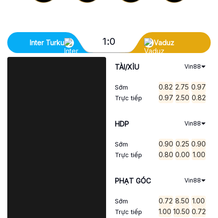
1
:
0
Inter Turku
Vaduz
TÀI/XỈU
Vin88
0.82
2.75
0.97
Sớm
0.97
2.50
0.82
Trực tiếp
HDP
Vin88
0.90
0.25
0.90
Sớm
0.80
0.00
1.00
Trực tiếp
PHẠT GÓC
Vin88
0.72
8.50
1.00
Sớm
1.00
10.50
0.72
Trực tiếp