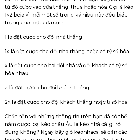
từ đó cược vào cửa thắng, thua hoặc hòa. Gọi là kèo
1×2 bơie vì mỗi một số trong ký hiệu này đều biểu
trưng cho một cửa cược:
1 là đặt cược cho đội nhà thắng
1x là đặt cược cho đội nhà thắng hoặc có tỷ số hòa
x là đặt cược cho hai đội nhà và đội khách có tỷ số
hòa nhau
2 là đặt cược cho đội khách thắng
2x là đặt cược cho đội khách thắng hoặc tỉ số hòa
Chắc hẳn với những thông tin trên bạn đã có thể
nắm được loại kèo châu Âu là kèo nhà cái gì rồi
đúng không? Ngay bây giờ keonhacai sẽ dẫn các
bạn đi khám phá tiếp một loại kèo nữa đó chính là