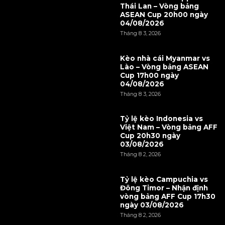
Thái Lan – Vòng bảng
ASEAN Cup 20h00 ngày
04/08/2026
Tháng 8 3, 2026
Kèo nhà cái Myanmar vs
Lào – Vòng bảng ASEAN
Cup 17h00 ngày
04/08/2026
Tháng 8 3, 2026
Tỷ lệ kèo Indonesia vs
Việt Nam – Vòng bảng AFF
Cup 20h30 ngày
03/08/2026
Tháng 8 2, 2026
Tỷ lệ kèo Campuchia vs
Đông Timor – Nhận định
vòng bảng AFF Cup 17h30
ngày 03/08/2026
Tháng 8 2, 2026