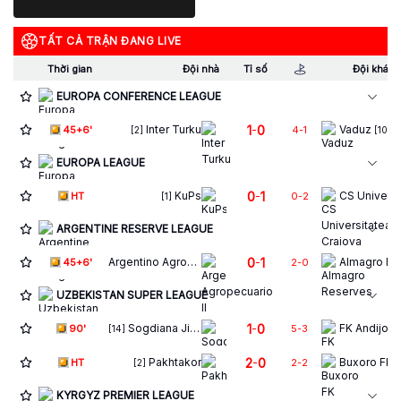
TẤT CẢ TRẬN ĐANG LIVE
Thời gian
Đội nhà
Tỉ số
Đội khách
EUROPA CONFERENCE LEAGUE
1
0
Inter Turku
-
Vaduz
45+6'
4
-
1
[2]
[10]
EUROPA LEAGUE
0
1
KuPs
-
HT
0
-
2
[1]
ARGENTINE RESERVE LEAGUE
0
1
Argentino Agropecuario II
-
45+6'
2
-
0
UZBEKISTAN SUPER LEAGUE
1
0
Sogdiana Jizak
-
FK Andijon
90'
5
-
3
[14]
2
0
Pakhtakor
-
Buxoro FK
HT
2
-
2
[2]
[
KYRGYZ PREMIER LEAGUE