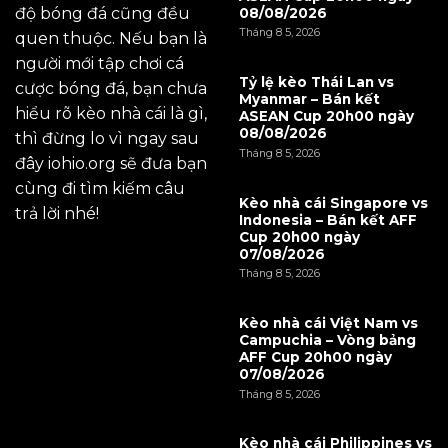
độ bóng đá cũng đều
08/08/2026
Tháng 8 5, 2026
quen thuộc. Nếu bạn là
người mới tập chơi cá
Tỷ lệ kèo Thái Lan vs
cược bóng đá, bạn chưa
Myanmar – Bán kết
hiểu rõ kèo nhà cái là gì,
ASEAN Cup 20h00 ngày
08/08/2026
thì đừng lo vì ngay sau
Tháng 8 5, 2026
đây iohio.org sẽ đưa bạn
cùng đi tìm kiếm câu
Kèo nhà cái Singapore vs
trả lời nhé!
Indonesia – Bán kết AFF
Cup 20h00 ngày
07/08/2026
Tháng 8 5, 2026
Kèo nhà cái Việt Nam vs
Campuchia – Vòng bảng
AFF Cup 20h00 ngày
07/08/2026
Tháng 8 5, 2026
Kèo nhà cái Philippines vs