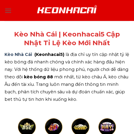
Bỏ
qua
nội
dung
Kèo Nhà Cái | Keonhacai5 Cập
Nhật Tỉ Lệ Kèo Mới Nhất
Kèo Nhà Cái
(Keonhacai5)
là địa chỉ uy tín cập nhật tỷ lệ
kèo bóng đá nhanh chóng và chính xác hàng đầu hiện
nay. Với hệ thống dữ liệu phong phú, người chơi dễ dàng
theo dõi
kèo bóng 88
mới nhất, từ kèo châu Á, kèo châu
Âu đến tài xỉu. Trang luôn mang đến thông tin minh
bạch, phân tích chuyên sâu và dự đoán chuẩn xác, giúp
bet thủ tự tin hơn khi xuống kèo.