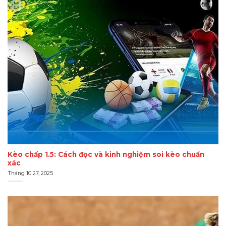
Kèo chấp 1.5: Cách đọc và kinh nghiệm soi kèo chuẩn
xác
Tháng 10 27, 2025