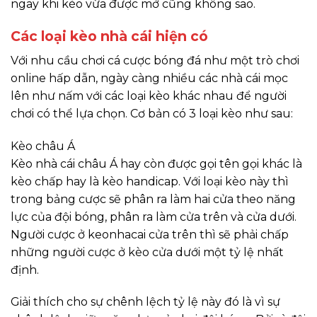
ngay khi kèo vừa được mở cũng không sao.
Thun
-
18:00
-
[8]
Các loại kèo nhà cái hiện có
Benfica
-
19:00
-
[3]
Với nhu cầu chơi cá cược bóng đá như một trò chơi
VĐQG ARGENTINA
online hấp dẫn, ngày càng nhiều các nhà cái mọc
Club Atlético Unión
-
22:00
-
[14]
lên như nấm với các loại kèo khác nhau để người
chơi có thể lựa chọn. Cơ bản có 3 loại kèo như sau:
VĐQG BOLIVIA
Universitario De Vinto
-
Real Potos
19:00
-
[15]
Kèo châu Á
Kèo nhà cái châu Á hay còn được gọi tên gọi khác là
Blooming
-
Always Re
23:30
-
[7]
kèo chấp hay là kèo handicap. Với loại kèo này thì
MEXICO LIGA DE EXPANSION MX
trong bảng cược sẽ phân ra làm hai cửa theo năng
lực của đội bóng, phân ra làm cửa trên và cửa dưới.
Tlaxcala FC
-
22:00
-
[15]
Người cược ở keonhacai cửa trên thì sẽ phải chấp
07/08
Club Deportivo Dorados de Sinaloa
-
-
[8]
01:00
những người cược ở kèo cửa dưới một tỷ lệ nhất
định.
07/08
Leones Negros de la U. de G.
-
-
[1]
01:00
Giải thích cho sự chênh lệch tỷ lệ này đó là vì sự
Loading more...