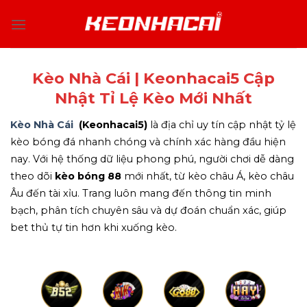
Bỏ
qua
nội
dung
Kèo Nhà Cái | Keonhacai5 Cập
Nhật Tỉ Lệ Kèo Mới Nhất
Kèo Nhà Cái
(Keonhacai5)
là địa chỉ uy tín cập nhật tỷ lệ
kèo bóng đá nhanh chóng và chính xác hàng đầu hiện
nay. Với hệ thống dữ liệu phong phú, người chơi dễ dàng
theo dõi
kèo bóng 88
mới nhất, từ kèo châu Á, kèo châu
Âu đến tài xỉu. Trang luôn mang đến thông tin minh
bạch, phân tích chuyên sâu và dự đoán chuẩn xác, giúp
bet thủ tự tin hơn khi xuống kèo.