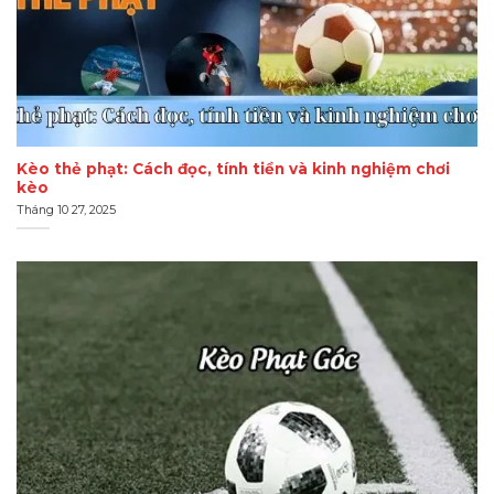
Kèo thẻ phạt: Cách đọc, tính tiền và kinh nghiệm chơi
kèo
Tháng 10 27, 2025