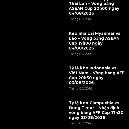
Thái Lan – Vòng bảng
ASEAN Cup 20h00 ngày
04/08/2026
Tháng 8 3, 2026
Kèo nhà cái Myanmar vs
Lào – Vòng bảng ASEAN
Cup 17h00 ngày
04/08/2026
Tháng 8 3, 2026
Tỷ lệ kèo Indonesia vs
Việt Nam – Vòng bảng AFF
Cup 20h30 ngày
03/08/2026
Tháng 8 2, 2026
Tỷ lệ kèo Campuchia vs
Đông Timor – Nhận định
vòng bảng AFF Cup 17h30
ngày 03/08/2026
Tháng 8 2, 2026