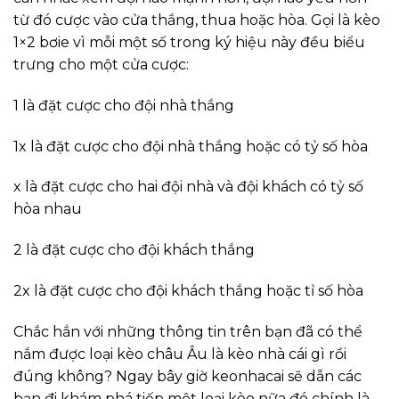
từ đó cược vào cửa thắng, thua hoặc hòa. Gọi là kèo
1×2 bơie vì mỗi một số trong ký hiệu này đều biểu
trưng cho một cửa cược:
1 là đặt cược cho đội nhà thắng
1x là đặt cược cho đội nhà thắng hoặc có tỷ số hòa
x là đặt cược cho hai đội nhà và đội khách có tỷ số
hòa nhau
2 là đặt cược cho đội khách thắng
2x là đặt cược cho đội khách thắng hoặc tỉ số hòa
Chắc hẳn với những thông tin trên bạn đã có thể
nắm được loại kèo châu Âu là kèo nhà cái gì rồi
đúng không? Ngay bây giờ keonhacai sẽ dẫn các
bạn đi khám phá tiếp một loại kèo nữa đó chính là