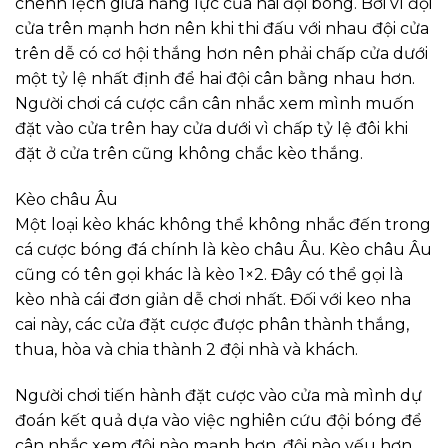
chênh lệch giữa năng lực của hai đội bóng. Bởi vì đội
cửa trên mạnh hơn nên khi thi đấu với nhau đội cửa
trên dễ có cơ hội thắng hơn nên phải chấp cửa dưới
một tỷ lệ nhất định để hai đội cân bằng nhau hơn.
Người chơi cá cược cần cân nhắc xem mình muốn
đặt vào cửa trên hay cửa dưới vì chấp tỷ lệ đôi khi
đặt ở cửa trên cũng không chắc kèo thắng.
Kèo châu Âu
Một loại kèo khác không thể không nhắc đến trong
cá cược bóng đá chính là kèo châu Âu. Kèo châu Âu
cũng có tên gọi khác là kèo 1×2. Đây có thể gọi là
kèo nhà cái đơn giản dễ chơi nhất. Đối với keo nha
cai này, các cửa đặt cược được phân thành thắng,
thua, hòa và chia thành 2 đội nhà và khách.
Người chơi tiến hành đặt cược vào cửa mà mình dự
đoán kết quả dựa vào việc nghiên cứu đội bóng để
cân nhắc xem đội nào mạnh hơn, đội nào yếu hơn