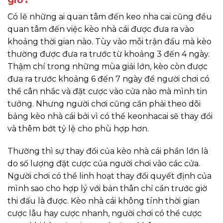
Lye Town
-
Có lẽ những ai quan tâm đến keo nha cai cũng đều
18:45
-
quan tâm đến việc kèo nhà cái được đưa ra vào
Dudley Town
-
Droitwich S
18:45
-
khoảng thời gian nào. Tùy vào mỗi trận đấu mà kèo
thường được đưa ra trước từ khoảng 3 đến 4 ngày.
Forest Row
-
Newhaven
18:45
-
Thậm chí trong những mùa giải lớn, kèo còn được
Wokingham Town
-
Corsham T
18:45
-
đưa ra trước khoảng 6 đến 7 ngày để người chơi có
thể cân nhắc và đặt cược vào cửa nào mà mình tin
Hackney Wick
-
West Essex
18:45
-
tưởng. Nhưng người chơi cũng cần phải theo dõi
Hilltop
-
Grays Athle
18:45
-
bảng kèo nhà cái bởi vì có thể keonhacai sẽ thay đổi
và thêm bớt tỷ lệ cho phù hợp hơn.
White Ensign F.C.
-
Heybridge 
18:45
-
Ascot United F.C.
-
Clevedon 
19:00
-
Thường thì sự thay đổi của kèo nhà cái phần lớn là
do số lượng đặt cược của người chơi vào các cửa.
Hinckley Leicester Road FC
-
Whitchurch 
19:00
-
Người chơi có thể linh hoạt thay đổi quyết định của
VĐQG BỒ ĐÀO NHA
mình sao cho hợp lý với bản thân chỉ cần trước giờ
thi đấu là được. Kèo nhà cái không tính thời gian
Estoril
-
FC Famalic
19:15
-
[10]
cược lâu hay cược nhanh, người chơi có thể cược
VĐQG ARGENTINA