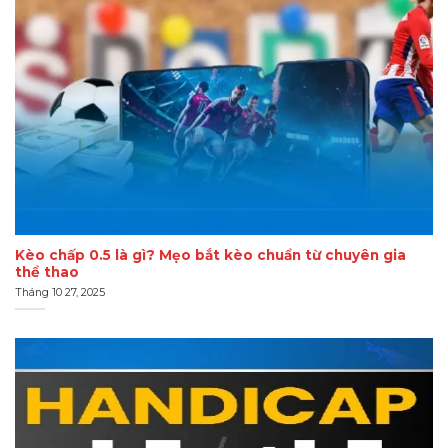
Kèo chấp 0.5 là gì? Mẹo bắt kèo chuẩn từ chuyên gia
thể thao
Tháng 10 27, 2025