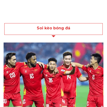
kuwin
Soi kèo bóng đá