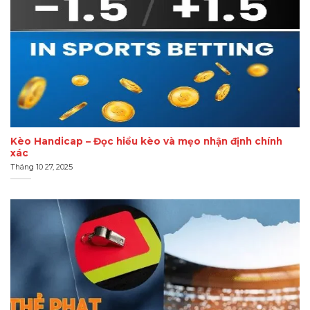
Kèo Handicap – Đọc hiểu kèo và mẹo nhận định chính
xác
Tháng 10 27, 2025