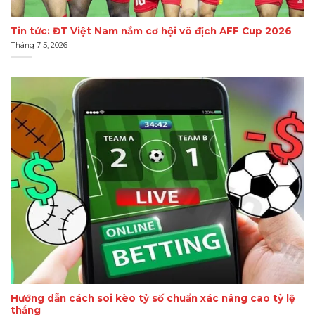
Tin tức: ĐT Việt Nam nắm cơ hội vô địch AFF Cup 2026
Tháng 7 5, 2026
Hướng dẫn cách soi kèo tỷ số chuẩn xác nâng cao tỷ lệ
thắng