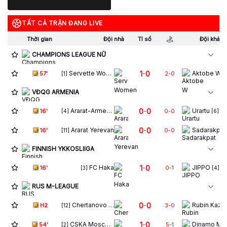
TẤT CẢ TRẬN ĐANG LIVE
Thời gian
Đội nhà
Tỉ số
Đội khách
CHAMPIONS LEAGUE NỮ
1
0
Servette Women
-
Aktobe W
57'
2
-
0
[1]
VĐQG ARMENIA
0
0
Ararat-Armenia FC
-
Urartu
16'
0
-
0
[4]
[6]
0
0
Ararat Yerevan
-
Sadarakpa
16'
0
-
0
[11]
FINNISH YKKOSLIIGA
1
0
FC Haka
-
JIPPO
16'
0
-
1
[3]
[4]
RUS M-LEAGUE
0
0
Chertanovo Moscow Youth
-
H2
3
-
0
[12]
1
0
CSKA Moscow Reserves
-
54'
5
-
1
[2]