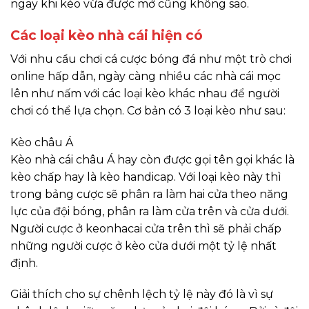
ngay khi kèo vừa được mở cũng không sao.
CA Rosario Central
-
22:30
-
[9]
Các loại kèo nhà cái hiện có
08/08
Independiente Rivadavia
-
-
[6]
00:45
Với nhu cầu chơi cá cược bóng đá như một trò chơi
online hấp dẫn, ngày càng nhiều các nhà cái mọc
HẠNG 2 HÀ LAN
lên như nấm với các loại kèo khác nhau để người
Dordrecht
-
18:00
-
[10]
chơi có thể lựa chọn. Cơ bản có 3 loại kèo như sau:
Emmen
-
Roda JC
18:00
-
[14]
[8]
Kèo châu Á
FC Oss
-
NAC Breda
18:00
-
[16]
Kèo nhà cái châu Á hay còn được gọi tên gọi khác là
kèo chấp hay là kèo handicap. Với loại kèo này thì
VVV Venlo
-
18:00
-
[13]
trong bảng cược sẽ phân ra làm hai cửa theo năng
Vitesse Arnhem
-
RKC Waalwi
18:00
-
[15]
lực của đội bóng, phân ra làm cửa trên và cửa dưới.
Người cược ở keonhacai cửa trên thì sẽ phải chấp
VĐQG PHẦN LAN
những người cược ở kèo cửa dưới một tỷ lệ nhất
SJK Seinajoen
-
16:00
-
[10]
định.
Loading more...
Giải thích cho sự chênh lệch tỷ lệ này đó là vì sự