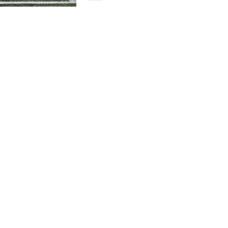
0.8
0.9
0.9
1.25
-
-
-
-
0.80
0.82
0.97
2.50
0.8
1.07
0.72
1.25
0.82
1.02
0.77
1.25
0.9
0.82
0.97
2.25
-
-
-
-
0.90
1
0.8
2
1.05
0.97
0.82
2
1.1
0.87
0.92
1.75
2
3.4
0.2
4.5