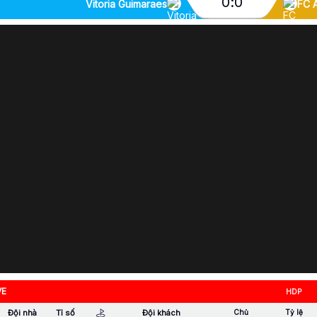
0
:
0
Vitoria Guimaraes
FC 
VE
HDP
Đội nhà
Tỉ số
Đội khách
Chủ
Tỷ lệ