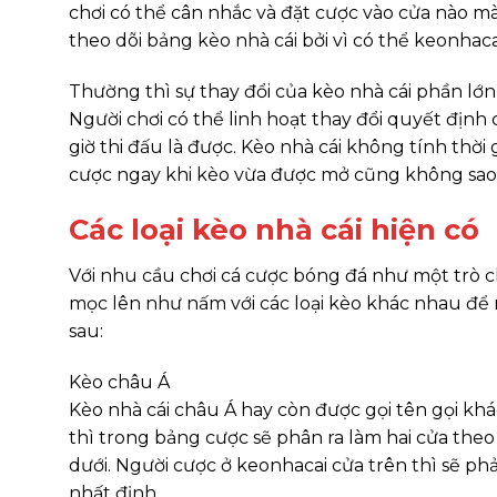
chơi có thể cân nhắc và đặt cược vào cửa nào m
theo dõi bảng kèo nhà cái bởi vì có thể keonhaca
APOEL Ni
HT
[5]
Real Valla
HT
[12]
Thường thì sự thay đổi của kèo nhà cái phần lớn 
Người chơi có thể linh hoạt thay đổi quyết định 
Aris Thessal
HT
[8]
giờ thi đấu là được. Kèo nhà cái không tính thời
Racing de F
45+6'
[12]
cược ngay khi kèo vừa được mở cũng không sao
Kermt H
HT
Các loại kèo nhà cái hiện có
45+6'
Với nhu cầu chơi cá cược bóng đá như một trò c
AEK A
45+6'
[1]
mọc lên như nấm với các loại kèo khác nhau để n
sau:
Go
45+6'
[6]
Cast
45+6'
[6]
Kèo châu Á
Kèo nhà cái châu Á hay còn được gọi tên gọi khác
CD Le
45+6'
[16]
thì trong bảng cược sẽ phân ra làm hai cửa theo
Caykur Rize
45+6'
dưới. Người cược ở keonhacai cửa trên thì sẽ ph
[8]
nhất định.