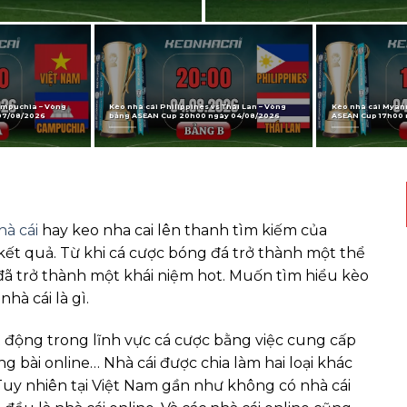
1
0
 Volou
-
Sarakinos Volos
0
-
0
-
-
0
1
oboda
-
Bratstvo Gracanica
0.32
8
-
2
0.00
2
2
downs
-
Polokwane City FC
0.37
3
-
5
0.00
[3]
ampuchia – Vòng
Kèo nhà cái Philippines vs Thái Lan – Vòng
Kèo nhà cái Myan
07/08/2026
bảng ASEAN Cup 20h00 ngày 04/08/2026
ASEAN Cup 17h00 
0
0
 Mans
-
Saumur OL
0
-
0
-
-
[16]
2
2
alet
-
CF Badalona
1.1
4
-
4
0
[2]
0
1
alcio
-
ASD Atletico Ascoli
0.45
1
-
4
0.00
3
0
mpasa
-
Samsunspor
0.90
2
-
4
0.00
[7]
hà cái
hay keo nha cai lên thanh tìm kiếm của
kết quả. Từ khi cá cược bóng đá trở thành một thể
1
0
rs SC
-
Nairobi United
0
-
0
-
-
[4]
 đã trở thành một khái niệm hot. Muốn tìm hiểu kèo
0
0
rnaca
-
Omonia Aradippou
1.6
7
-
2
0.25
[7]
hà cái là gì.
1
2
ierzon
-
Chateauroux
0
-
0
-
-
t động trong lĩnh vực cá cược bằng việc cung cấp
ng bài online… Nhà cái được chia làm hai loại khác
1
1
Eupen
-
RFC Seraing
0
-
0
-
-
[11]
 Tuy nhiên tại Việt Nam gần như không có nhà cái
2
1
elovar
-
Radnik Krizevci
0.82
3
-
3
0
[7]