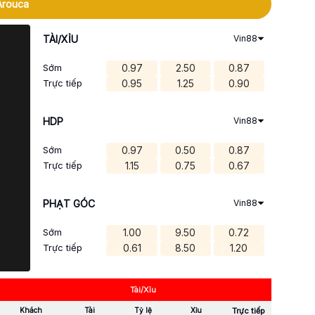
Arouca
TÀI/XỈU
Vin88
0.97
2.50
0.87
Sớm
0.95
1.25
0.90
Trực tiếp
HDP
Vin88
0.97
0.50
0.87
Sớm
1.15
0.75
0.67
Trực tiếp
PHẠT GÓC
Vin88
1.00
9.50
0.72
Sớm
0.61
8.50
1.20
Trực tiếp
Tài/Xỉu
Trực tiếp
Khách
Tài
Tỷ lệ
Xỉu