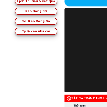
Lịch Thi Đấu & Kết Quả
Kèo Bóng 88
Soi Kèo Bóng Đá
Tỷ lệ kèo nhà cái
TẤT CẢ TRẬN ĐANG LI
Thời gian