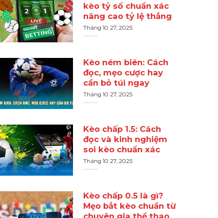
kèo tỷ số chuẩn xác
0.92
0.85
0.95
2.75
nâng cao tỷ lệ thắng
Tháng 10 27, 2025
0.80
0.92
0.87
2.75
1
0.72
1.07
2
Kèo ném biên: Cách
0.67
0.87
0.92
2
đọc, mẹo cược hay
cần bỏ túi ngay
0.7
1
0.8
4.25
Tháng 10 27, 2025
1.02
0.72
1.07
5
1.02
0.82
0.97
2.75
Kèo chấp 1.5: Cách
đọc và kinh nghiệm
1.05
0.92
0.87
1.00
soi kèo chuẩn xác
Tháng 10 27, 2025
0.82
1.07
0.72
2.25
-
-
-
-
Kèo chấp 0.5 là gì?
-
-
-
-
Mẹo bắt kèo chuẩn từ
chuyên gia thể thao
-
-
-
-