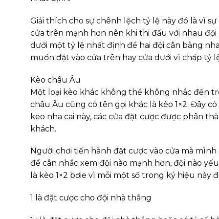
Barb
HT
[11]
Giải thích cho sự chênh lệch tỷ lệ này đó là vì sự
45+6'
cửa trên mạnh hơn nên khi thi đấu với nhau đội
HT
dưới một tỷ lệ nhất định để hai đội cân bằng n
muốn đặt vào cửa trên hay cửa dưới vì chấp tỷ l
Fundacio Esportiva
HT
[6]
Yeclano Depor
HT
[11]
Kèo châu Âu
Một loại kèo khác không thể không nhắc đến tr
Celta 
HT
châu Âu cũng có tên gọi khác là kèo 1×2. Đây có t
Real Zar
21'
keo nha cai này, các cửa đặt cược được phân thà
khách.
Real Av
21'
[8]
Người chơi tiến hành đặt cược vào cửa mà mình
Atletico Ast
21'
[13]
để cân nhắc xem đội nào mạnh hơn, đội nào yếu 
CF La
21'
là kèo 1×2 bơie vì mỗi một số trong ký hiệu này
VĐQG THỤY SĨ
1 là đặt cược cho đội nhà thắng
Lausanne Sp
90+2'
[4]