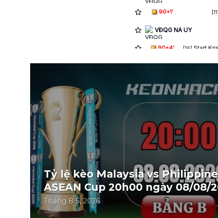
90+1'
[11
VĐQG NA UY
Start Kristia
90+4'
[16]
VĐQG GUATEMALA
Deportivo M
45+6'
[6]
HẠNG 2 BỒ ĐÀO NHA
CD To
45+6'
[16]
VĐQG GEORGIA
Dinamo Ba
HT
[5]
Tỷ lệ kèo Malaysia vs Philippine
GIAO HỮU QUỐC TẾ
ASEAN Cup 20h00 ngày 08/08/
Kuwai
45+36'
Tháng 8 5, 2026
GIAO HỮU