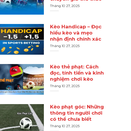
Tháng 10 27, 2025
0.95
1.00
0.80
3.75
0.87
1.05
0.75
1.25
Kèo Handicap – Đọc
hiểu kèo và mẹo
-
-
-
-
nhận định chính xác
-
-
-
-
Tháng 10 27, 2025
0.75
0.75
1.05
3.75
Kèo thẻ phạt: Cách
-
-
-
-
đọc, tính tiền và kinh
1.05
0.87
0.92
2.5
nghiệm chơi kèo
Tháng 10 27, 2025
0.95
0.75
1.05
1.25
0.97
1.00
0.80
2.75
Kèo phạt góc: Những
0.65
0.75
1.05
1
thông tin người chơi
có thể chưa biết
-
-
-
-
Tháng 10 27, 2025