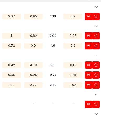
0.67
0.95
0.9
1.25
1
0.82
0.97
2.00
0.72
0.9
0.9
1.5
0.42
4.50
0.15
0.50
0.95
0.95
0.85
2.75
1.00
0.77
1.02
3.50
-
-
-
-