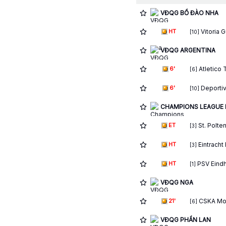
VĐQG BỒ ĐÀO NHA
Vitoria Guim
HT
[10]
VĐQG ARGENTINA
Atletico Tuc
6'
[6]
Deportivo Ri
6'
[10]
CHAMPIONS LEAGUE
St. Polten W
ET
[3]
Eintracht Frankfurt
HT
[3]
PSV Eindhoven 
HT
[1]
VĐQG NGA
CSKA Mos
21'
[6]
VĐQG PHẦN LAN