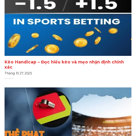
Kèo Handicap – Đọc hiểu kèo và mẹo nhận định chính
xác
Tháng 10 27, 2025