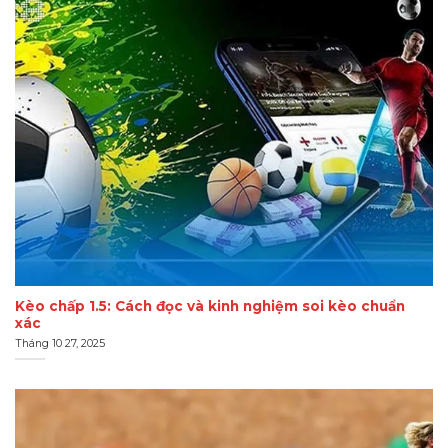
Kèo chấp 1.5: Cách đọc và kinh nghiệm soi kèo chuẩn
xác
Tháng 10 27, 2025