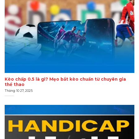
Kèo chấp 0.5 là gì? Mẹo bắt kèo chuẩn từ chuyên gia
thể thao
Tháng 10 27, 2025