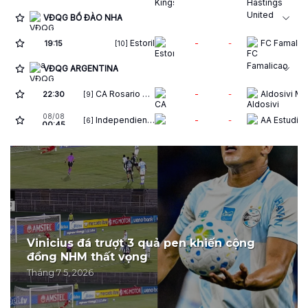
VĐQG BỒ ĐÀO NHA
Estoril
-
FC Famalic
19:15
-
[10]
VĐQG ARGENTINA
CA Rosario Central
-
22:30
-
[9]
08/08
Independiente Rivadavia
-
-
[6]
00:45
HẠNG 2 HÀ LAN
Dordrecht
-
18:00
-
[10]
Emmen
-
Roda JC
18:00
-
[14]
[8]
FC Oss
-
NAC Breda
18:00
-
[16]
Vinicius đá trượt 3 quả pen khiến cộng
VVV Venlo
-
18:00
-
[13]
đồng NHM thất vọng
Tháng 7 5, 2026
Vitesse Arnhem
-
RKC Waalwi
18:00
-
[15]
Loading more...