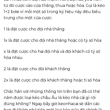
từ đó cược vào cửa thắng, thua hoặc hòa. Gọi là kèo
1×2 bơie vì mỗi một số trong ký hiệu này đều biểu
trưng cho một cửa cược:
1 là đặt cược cho đội nhà thắng
1x là đặt cược cho đội nhà thắng hoặc có tỷ số hòa
x là đặt cược cho hai đội nhà và đội khách có tỷ số
hòa nhau
2 là đặt cược cho đội khách thắng
2x là đặt cược cho đội khách thắng hoặc tỉ số hòa
Chắc hẳn với những thông tin trên bạn đã có thể
nắm được loại kèo châu Âu là kèo nhà cái gì rồi
đúng không? Ngay bây giờ keonhacai sẽ dẫn các
bạn đi khám phá tiếp một loại kèo nữa đó chính là