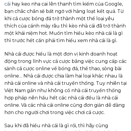
cái
hay keo nha cai lên thanh tìm kiếm của Google,
bạn chắc chắn sẽ bất ngờ với hàng loạt kết quả. Từ
khi cá cược bóng đá trở thành một thể loại yêu
thích của cánh mày râu thì kèo nhà cái đã trở thành
một khái niệm hot. Muốn tìm hiểu kèo nhà cái là gì
thì trước hết cần phải tìm hiểu xem nhà cái là gì.
Nhà cái được hiểu là một đơn vị kinh doanh hoạt
động trong lĩnh vực cá cược bằng việc cung cấp các
sảnh cá cược online về bóng đá, thể thao, sòng bài
online… Nhà cái được chia làm hai loại khác nhau là
nhà cái online và nhà cái truyền thống. Tuy nhiên tại
Việt Nam gần như không có nhà cái truyền thống
hợp pháp nên hầu hết các nhà cái đều là nhà cái
online. Và các nhà cái online cũng đơn giản dễ dàng
hơn cho người chơi trong việc chơi cá cược.
Sau khi đã hiểu nhà cái là gì rồi, thì hãy cùng