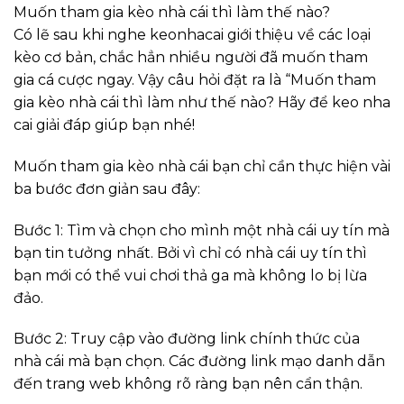
Muốn tham gia kèo nhà cái thì làm thế nào?
Có lẽ sau khi nghe keonhacai giới thiệu về các loại
kèo cơ bản, chắc hẳn nhiều người đã muốn tham
gia cá cược ngay. Vậy câu hỏi đặt ra là “Muốn tham
gia kèo nhà cái thì làm như thế nào? Hãy để keo nha
cai giải đáp giúp bạn nhé!
Muốn tham gia kèo nhà cái bạn chỉ cần thực hiện vài
ba bước đơn giản sau đây:
Bước 1: Tìm và chọn cho mình một nhà cái uy tín mà
bạn tin tưởng nhất. Bởi vì chỉ có nhà cái uy tín thì
bạn mới có thể vui chơi thả ga mà không lo bị lừa
đảo.
Bước 2: Truy cập vào đường link chính thức của
nhà cái mà bạn chọn. Các đường link mạo danh dẫn
đến trang web không rõ ràng bạn nên cẩn thận.