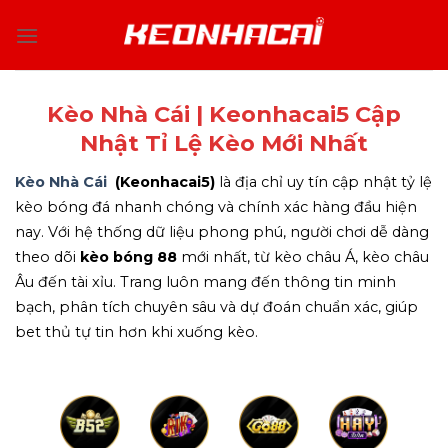
Bỏ
qua
nội
dung
Kèo Nhà Cái | Keonhacai5 Cập
Nhật Tỉ Lệ Kèo Mới Nhất
Kèo Nhà Cái
(Keonhacai5)
là địa chỉ uy tín cập nhật tỷ lệ
kèo bóng đá nhanh chóng và chính xác hàng đầu hiện
nay. Với hệ thống dữ liệu phong phú, người chơi dễ dàng
theo dõi
kèo bóng 88
mới nhất, từ kèo châu Á, kèo châu
Âu đến tài xỉu. Trang luôn mang đến thông tin minh
bạch, phân tích chuyên sâu và dự đoán chuẩn xác, giúp
bet thủ tự tin hơn khi xuống kèo.