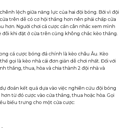
 chênh lệch giữa năng lực của hai đội bóng. Bởi vì đội
 cửa trên dễ có cơ hội thắng hơn nên phải chấp cửa
hau hơn. Người chơi cá cược cần cân nhắc xem mình
ệ đôi khi đặt ở cửa trên cũng không chắc kèo thắng.
ong cá cược bóng đá chính là kèo châu Âu. Kèo
hể gọi là kèo nhà cái đơn giản dễ chơi nhất. Đối với
nh thắng, thua, hòa và chia thành 2 đội nhà và
 dự đoán kết quả dựa vào việc nghiên cứu đội bóng
hơn từ đó cược vào cửa thắng, thua hoặc hòa. Gọi
 đều biểu trưng cho một cửa cược: