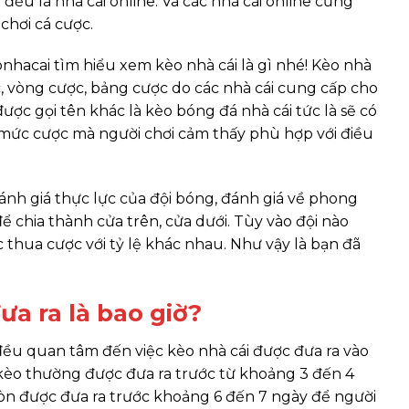
ều là nhà cái online. Và các nhà cái online cũng
chơi cá cược.
rade
-
Tobol Kostanai
0.95
-
1.50
[10]
eonhacai tìm hiểu xem kèo nhà cái là gì nhé! Kèo nhà
 Fiori
-
FC Drita
0.82
-
-1.50
[1]
c, vòng cược, bảng cược do các nhà cái cung cấp cho
ược gọi tên khác là kèo bóng đá nhà cái tức là sẽ có
 mức cược mà người chơi cảm thấy phù hợp với điều
KuPs
-
CS Universitatea Craiova
0.95
-
-0.25
[3]
 Aviv
-
CSKA Sofia
0.97
-
0.50
[5]
ánh giá thực lực của đội bóng, đánh giá về phong
lystok
-
Rangers F.C.
0.77
-
-0.25
[6]
để chia thành cửa trên, cửa dưới. Tùy vào đội nào
álové
-
Besiktas JK
0.90
-
-0.50
[4]
 thua cược với tỷ lệ khác nhau. Như vậy là bạn đã
oznan
-
KI Klaksvik
1.00
-
2.25
[1]
ưa ra là bao giờ?
ps FC
-
Omonia Nicosia FC
0.90
-
-1.00
[1]
zburg
-
Pafos FC
0.90
-
1.00
[4]
đều quan tâm đến việc kèo nhà cái được đưa ra vào
 kèo thường được đưa ra trước từ khoảng 3 đến 4
oniki
-
Anderlecht
0.82
-
0.75
[6]
còn được đưa ra trước khoảng 6 đến 7 ngày để người