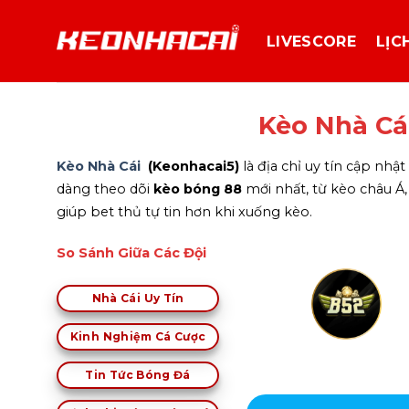
Bỏ
qua
LIVESCORE
LỊC
nội
dung
Kèo Nhà Cái
Kèo Nhà Cái
(Keonhacai5)
là địa chỉ uy tín cập nh
dàng theo dõi
kèo bóng 88
mới nhất, từ kèo châu Á,
giúp bet thủ tự tin hơn khi xuống kèo.
So Sánh Giữa Các Đội
Nhà Cái Uy Tín
Kinh Nghiệm Cá Cược
Tin Tức Bóng Đá