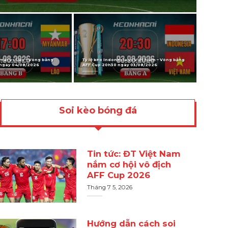
0.87
0.80
1.00
2.50
0.85
0.95
0.85
2.50
0.75
0.85
0.95
3.75
mar vs Lào – Vòng bảng
Tỷ lệ kèo Indonesia vs Việt Nam – Vòng bảng
ngày 04/08/2026
AFF Cup 20h30 ngày 03/08/2026
0.92
1.02
0.77
2.50
0.87
0.80
1.00
3.25
Soi kèo bóng đá
1.02
0.82
0.97
2.25
0.82
0.85
0.95
3.00
0.85
0.92
0.87
3.50
Tin tức: ĐT Việt Nam
nắm cơ hội vô địch
0.85
0.85
0.95
3.50
AFF Cup 2026
0.97
0.97
Tháng 7 5, 2026
0.82
3.00
0.80
0.90
0.90
2.75
Hướng dẫn cách soi
1.02
0.80
1.00
2.50