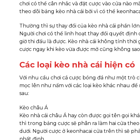
18:00
[8]
chơi có thể cân nhắc và đặt cược vào cửa nào m
theo dõi bảng kèo nhà cái bởi vì có thể keonhaca
Be
19:00
[3]
VĐQG ARGENTINA
Thường thì sự thay đổi của kèo nhà cái phần lớn 
Người chơi có thể linh hoạt thay đổi quyết định 
Club Atlético 
22:00
[14]
giờ thi đấu là được. Kèo nhà cái không tính thời
VĐQG BOLIVIA
cược ngay khi kèo vừa được mở cũng không sao
Universitario De 
19:00
[15]
Các loại kèo nhà cái hiện có
Blo
23:30
[7]
Với nhu cầu chơi cá cược bóng đá như một trò c
MEXICO LIGA DE EXP
mọc lên như nấm với các loại kèo khác nhau để n
sau:
Tlaxca
22:00
[15]
07/08
Club Deportivo Dorados d
[8]
Kèo châu Á
01:00
Kèo nhà cái châu Á hay còn được gọi tên gọi khác
07/08
Leones Negros de la 
[1]
01:00
thì trong bảng cược sẽ phân ra làm hai cửa theo
dưới. Người cược ở keonhacai cửa trên thì sẽ ph
nhất định.