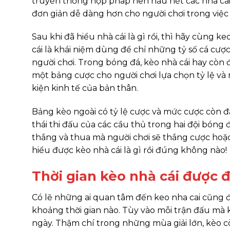
truyền thống hợp pháp nên hầu hết các nhà cái đ
đơn giản dễ dàng hơn cho người chơi trong việc 
Partizan Belg
19:00
[5]
Sau khi đã hiểu nhà cái là gì rồi, thì hãy cùng k
Tre
19:00
[1]
cái là khái niệm dùng để chỉ những tỷ số cá cượ
EUROPA LEAGUE
người chơi. Trong bóng đá, kèo nhà cái hay còn đ
một bảng cược cho người chơi lựa chọn tỷ lệ và
15:00
[1]
kiện kinh tế của bản thân.
Maccabi Tel
16:00
[4]
Bảng kèo ngoài có tỷ lệ cược và mức cược còn đ
Jagiellonia Bia
16:00
[2]
thái thi đấu của các cầu thủ trong hai đội bóng 
FC Hradec Kr
17:00
[6]
thắng và thua mà người chơi sẽ thắng cược hoặc
hiểu được kèo nhà cái là gì rồi đúng không nào!
Lech P
17:00
[3]
Thời gian kèo nhà cái được đ
Lincoln Red Im
17:00
[1]
Red Bull Sal
17:00
[3]
Có lẽ những ai quan tâm đến keo nha cai cũng 
khoảng thời gian nào. Tùy vào mỗi trận đấu mà
PAOK Sal
17:45
[3]
ngày. Thậm chí trong những mùa giải lớn, kèo 