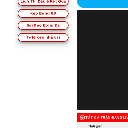
Lịch Thi Đấu & Kết Quả
Kèo Bóng 88
Soi Kèo Bóng Đá
Tỷ lệ kèo nhà cái
TẤT CẢ TRẬN ĐANG LI
Thời gian