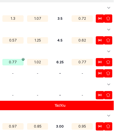
1.3
1.07
0.72
3.5
0.57
1.25
0.62
4.5
0.77
1.02
0.77
6.25
-
-
-
-
-
-
-
-
Tài/Xỉu
0.97
0.85
0.95
3.00