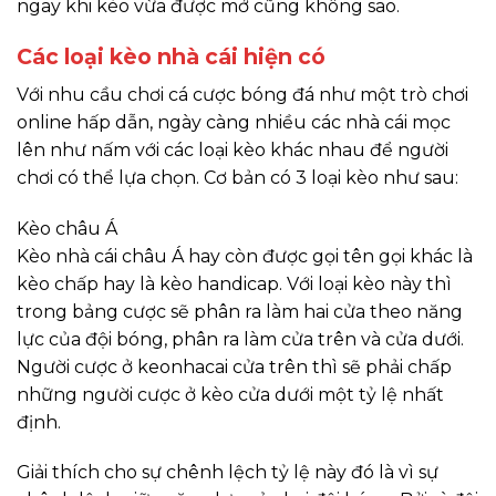
ngay khi kèo vừa được mở cũng không sao.
Loading more...
Các loại kèo nhà cái hiện có
Với nhu cầu chơi cá cược bóng đá như một trò chơi
online hấp dẫn, ngày càng nhiều các nhà cái mọc
lên như nấm với các loại kèo khác nhau để người
chơi có thể lựa chọn. Cơ bản có 3 loại kèo như sau:
Kèo châu Á
Kèo nhà cái châu Á hay còn được gọi tên gọi khác là
kèo chấp hay là kèo handicap. Với loại kèo này thì
trong bảng cược sẽ phân ra làm hai cửa theo năng
lực của đội bóng, phân ra làm cửa trên và cửa dưới.
Người cược ở keonhacai cửa trên thì sẽ phải chấp
những người cược ở kèo cửa dưới một tỷ lệ nhất
định.
Giải thích cho sự chênh lệch tỷ lệ này đó là vì sự