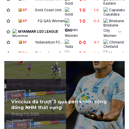
1
0
Gold Coast United Women
-
37'
1
-
0
1
0
FQ QAS Women
-
37'
0
-
3
MYANMAR U20 LEAGUE
0
0
Yadanarbon FC U20
-
Chinland F
51'
6
-
1
0
0
Thitsar Arman FC U20
-
Myawady F
50'
3
-
0
0
0
Yangon United FC U20
-
HT
5
-
0
GIAO HỮU
0
3
Cordoba
-
Almeria
74'
3
-
1
[10]
[3]
1
1
Racing Santander
-
Sporting Gi
37'
1
-
0
Vinicius đá trượt 3 quả pen khiến cộng
đồng NHM thất vọng
NATIONAL PREMIER LEAGUES VICTORIA 3
Tháng 7 5, 2026
0
0
Bayside Argonauts FC
-
37'
0
-
0
UKRAINIAN FIRST LEAGUE