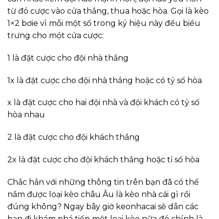
từ đó cược vào cửa thắng, thua hoặc hòa. Gọi là kèo
1×2 bơie vì mỗi một số trong ký hiệu này đều biểu
trưng cho một cửa cược:
1 là đặt cược cho đội nhà thắng
1x là đặt cược cho đội nhà thắng hoặc có tỷ số hòa
x là đặt cược cho hai đội nhà và đội khách có tỷ số
hòa nhau
2 là đặt cược cho đội khách thắng
2x là đặt cược cho đội khách thắng hoặc tỉ số hòa
Chắc hẳn với những thông tin trên bạn đã có thể
nắm được loại kèo châu Âu là kèo nhà cái gì rồi
đúng không? Ngay bây giờ keonhacai sẽ dẫn các
bạn đi khám phá tiếp một loại kèo nữa đó chính là