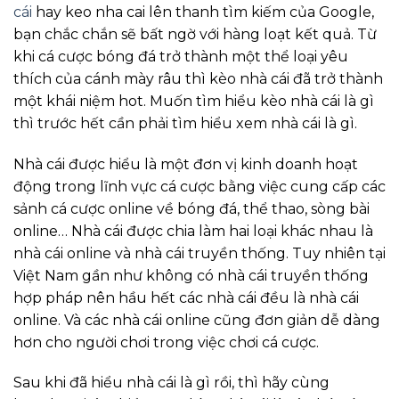
cái
hay keo nha cai lên thanh tìm kiếm của Google,
1
0
United Kolkata SC
-
Kidderpore
37'
3
-
0
bạn chắc chắn sẽ bất ngờ với hàng loạt kết quả. Từ
khi cá cược bóng đá trở thành một thể loại yêu
CÁC TRẬN SẮP DIỄN RA
thích của cánh mày râu thì kèo nhà cái đã trở thành
GIẢI VÔ ĐỊCH BÓNG ĐÁ ĐÔNG NAM Á
một khái niệm hot. Muốn tìm hiểu kèo nhà cái là gì
thì trước hết cần phải tìm hiểu xem nhà cái là gì.
Singapore
-
Indonesia
13:00
-
[148]
[
Việt Nam
-
Campuchia
13:00
-
[99]
Nhà cái được hiểu là một đơn vị kinh doanh hoạt
động trong lĩnh vực cá cược bằng việc cung cấp các
FA CUP
sảnh cá cược online về bóng đá, thể thao, sòng bài
Sheffield FC
-
Parkgate
18:30
-
online… Nhà cái được chia làm hai loại khác nhau là
nhà cái online và nhà cái truyền thống. Tuy nhiên tại
Thornbury Town
-
Brislington
18:30
-
Việt Nam gần như không có nhà cái truyền thống
Kingstonian
-
Hastings Un
18:45
-
hợp pháp nên hầu hết các nhà cái đều là nhà cái
online. Và các nhà cái online cũng đơn giản dễ dàng
Romulus FC
-
Highgate U
18:45
-
hơn cho người chơi trong việc chơi cá cược.
Thetford Town F.C.
-
Yaxley
18:45
-
Sau khi đã hiểu nhà cái là gì rồi, thì hãy cùng
Enfield 1893
-
18:45
-