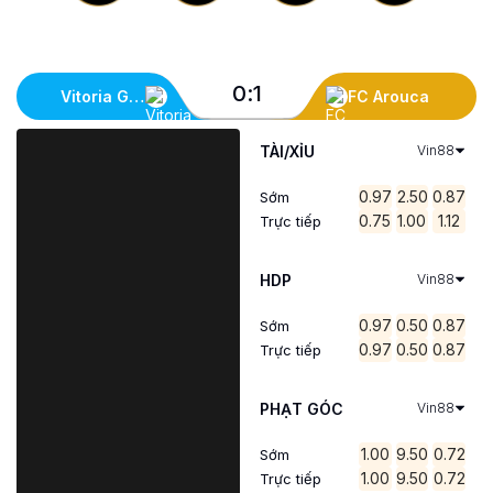
0
:
1
Vitoria Guimaraes
FC Arouca
TÀI/XỈU
Vin88
0.97
2.50
0.87
Sớm
0.75
1.00
1.12
Trực tiếp
HDP
Vin88
0.97
0.50
0.87
Sớm
0.97
0.50
0.87
Trực tiếp
PHẠT GÓC
Vin88
1.00
9.50
0.72
Sớm
1.00
9.50
0.72
Trực tiếp