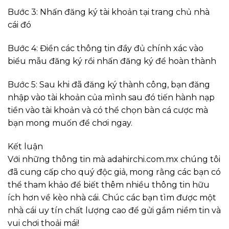
0
0
UTC Cajamarca
-
AD Tarma
15'
0
-
0
[17]
[
Bước 3: Nhấn đăng ký tài khoản tại trang chủ nhà
cái đó
AFRICAN CHAMPIONSHIP NỮ
1
0
Cote d'Ivoire Women
-
HT
3
-
0
Bước 4: Điền các thông tin đầy đủ chính xác vào
[72]
biểu mẫu đăng ký rồi nhấn đăng ký để hoàn thành
ARGENTINE GROUP C TEBOLIDUN LEAGUE MANCHESTER
Bước 5: Sau khi đã đăng ký thành công, bạn đăng
0
0
El Porvenir
-
Yupanqui
15'
0
-
0
[19]
[1
nhập vào tài khoản của mình sau đó tiến hành nạp
0
0
Argentino de Rosario
-
Mercedes
15'
1
-
0
[28]
tiền vào tài khoản và có thể chọn bàn cá cược mà
bạn mong muốn để chơi ngay.
0
1
Berazategui
-
15'
0
-
0
[4]
1
0
Defensores de Cambaceres
-
15'
0
-
0
[24]
Kết luận
Với những thông tin mà adahirchi.com.mx chúng tôi
0
0
Estrella del Sur Alejandro Korn
-
15'
0
-
0
[9]
đã cung cấp cho quý độc giả, mong rằng các bạn có
EL SALVADOR RESERVES LEAGUE
thể tham khảo để biết thêm nhiều thông tin hữu
ích hơn về kèo nhà cái. Chúc các bạn tìm được một
2
0
CD FAS Reserves
-
59'
4
-
2
nhà cái uy tín chất lượng cao để gửi gắm niềm tin và
BRAZILIAN CAMPEONATO PAULISTA YOUTH
vui chơi thoải mái!