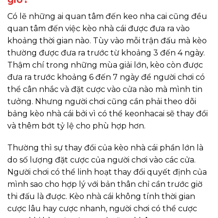
1
0
Celta Vigo B
-
UD Ourens
H2
1
-
1
Có lẽ những ai quan tâm đến keo nha cai cũng đều
0
1
Real Zaragoza
-
45'
0
-
0
quan tâm đến việc kèo nhà cái được đưa ra vào
khoảng thời gian nào. Tùy vào mỗi trận đấu mà kèo
1
0
Real Avila CF
-
45'
1
-
0
[8]
thường được đưa ra trước từ khoảng 3 đến 4 ngày.
1
0
Atletico Astorga
-
45'
1
-
5
[13]
Thậm chí trong những mùa giải lớn, kèo còn được
đưa ra trước khoảng 6 đến 7 ngày để người chơi có
1
1
CF La Nucia
-
CD Alcoya
45'
0
-
3
thể cân nhắc và đặt cược vào cửa nào mà mình tin
0
0
Udinese
-
15'
0
-
0
[10]
tưởng. Nhưng người chơi cũng cần phải theo dõi
bảng kèo nhà cái bởi vì có thể keonhacai sẽ thay đổi
0
0
Real Madrid Women
-
15'
0
-
0
[2]
và thêm bớt tỷ lệ cho phù hợp hơn.
0
0
Fiorentina Women
-
15'
2
-
1
[4]
Thường thì sự thay đổi của kèo nhà cái phần lớn là
0
0
CA Osasuna
-
Al-Ain FC
15'
2
-
0
[17]
[1
do số lượng đặt cược của người chơi vào các cửa.
Người chơi có thể linh hoạt thay đổi quyết định của
1
1
Galatasaray
-
Villarreal 
15'
0
-
0
[1]
mình sao cho hợp lý với bản thân chỉ cần trước giờ
0
0
CD Coria
-
Zamora CF
15'
0
-
0
thi đấu là được. Kèo nhà cái không tính thời gian
cược lâu hay cược nhanh, người chơi có thể cược
0
0
CD Cieza
-
15'
1
-
0