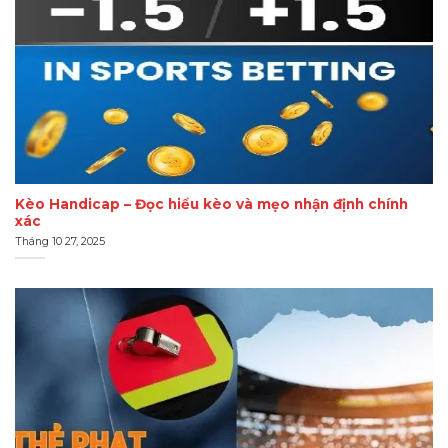
0
0
Sol de Mayo
-
Deportivo 
15'
0
-
0
BCN U20
0
0
Santa Cruz PE Youth
-
15'
3
-
1
VĐQG BỈ
2
2
Standard Liege
-
90+5'
7
-
11
[8]
CÁC TRẬN SẮP DIỄN RA
Kèo Handicap – Đọc hiểu kèo và mẹo nhận định chính
xác
VĐQG BỒ ĐÀO NHA
Tháng 10 27, 2025
CF Estrela Amadora SAD
-
Sporting C
19:30
-
[16]
VĐQG ARGENTINA
Club Atletico Tigre
-
River Plate
20:00
-
[7]
Boca Juniors
-
22:15
-
[8]
09/08
CA Independiente
-
CA Platen
-
[2]
00:30