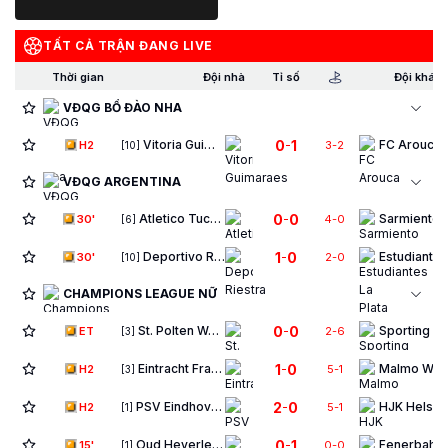
TẤT CẢ TRẬN ĐANG LIVE
Thời gian
Đội nhà
Tỉ số
Đội khác
VĐQG BỒ ĐÀO NHA
0
1
Vitoria Guimaraes
-
FC Arouca
H2
3
-
2
[10]
VĐQG ARGENTINA
0
0
Atletico Tucuman
-
30'
4
-
0
[6]
1
0
Deportivo Riestra
-
30'
2
-
0
[10]
CHAMPIONS LEAGUE NỮ
0
0
St. Polten Women
-
ET
2
-
6
[3]
1
0
Eintracht Frankfurt Women
-
H2
5
-
1
[3]
2
0
PSV Eindhoven Women
-
H2
5
-
1
[1]
0
1
Oud Heverlee Leuven Women
-
15'
0
-
0
[1]