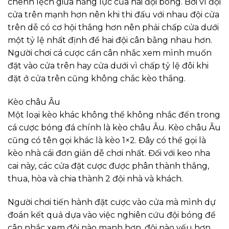
chênh lệch giữa năng lực của hai đội bóng. Bởi vì đội
3
1
Go Ahead Eagles
-
Willem II
71'
3
-
1
[13]
[17
cửa trên mạnh hơn nên khi thi đấu với nhau đội cửa
trên dễ có cơ hội thắng hơn nên phải chấp cửa dưới
0
0
PSV Eindhoven
-
15'
2
-
0
[3]
một tỷ lệ nhất định để hai đội cân bằng nhau hơn.
AUSTRIAN BUNDESLIGA
Người chơi cá cược cần cân nhắc xem mình muốn
đặt vào cửa trên hay cửa dưới vì chấp tỷ lệ đôi khi
0
0
TSV Hartberg
-
Sturm Graz
45'
1
-
1
[11]
đặt ở cửa trên cũng không chắc kèo thắng.
HẠNG 3 ÁO
Kèo châu Âu
0
0
Mattersburg
-
Wiener SC
45'
1
-
1
Một loại kèo khác không thể không nhắc đến trong
0
0
St. Johann
-
LASK Yout
45'
0
-
0
[15]
cá cược bóng đá chính là kèo châu Âu. Kèo châu Âu
cũng có tên gọi khác là kèo 1×2. Đây có thể gọi là
POLAND LIGA 2
kèo nhà cái đơn giản dễ chơi nhất. Đối với keo nha
0
0
Lechia Zielona Gora
-
15'
0
-
1
[11]
cai này, các cửa đặt cược được phân thành thắng,
thua, hòa và chia thành 2 đội nhà và khách.
CZECH CHANCE LIGA
0
0
FK Mladá Boleslav
-
Người chơi tiến hành đặt cược vào cửa mà mình dự
15'
0
-
0
[5]
đoán kết quả dựa vào việc nghiên cứu đội bóng để
HẠNG 2 ICELAND
cân nhắc xem đội nào mạnh hơn, đội nào yếu hơn