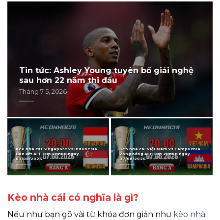
2
0
Dinamo Batumi
-
Gagra FC
H2
5
-
0
[5]
[9
BRAZILIAN CAMPEONATO CAPIXABA SÉRIE B
0
1
Pinheiros FC
-
EC Tupy
15'
0
-
0
Tin tức: Ashley Young tuyên bố giải nghệ
GIAO HỮU
sau hơn 22 năm thi đấu
2
2
Mamelodi Sundowns
-
ET
5
-
5
[10]
Tháng 7 5, 2026
1
0
Vipers SC
-
Nairobi Un
90+12'
0
-
0
[1]
1
3
Vierzon
-
Chateauro
90+12'
0
-
0
1
1
KAS Eupen
-
RFC Serai
90+12'
0
-
0
[7]
Kèo nhà cái Singapore vs Indonesia –
Kèo nhà cái Việt Nam vs Campuchia –
Bán kết AFF Cup 20h00 ngày
Vòng bảng AFF Cup 20h00 ngày
07/08/2026
07/08/2026
1
1
Marseillaises Women
-
86'
0
-
0
[8]
1
1
CD Basconia
-
85'
1
-
7
[10]
Kèo nhà cái có nghĩa là gì?
2
1
Coventry City
-
83'
3
-
3
Nếu như bạn gõ vài từ khóa đơn giản như
kèo nhà
1
2
Stade Brestois 29
-
Venezia
83'
4
-
2
[12]