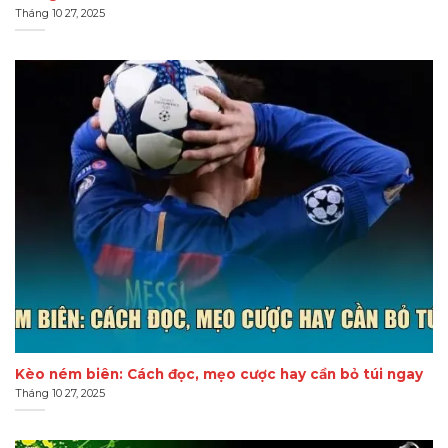
0
0
Atletico Mineiro Women
-
15'
Tháng 10 27, 2025
2
-
1
[13]
BRAZILIAN CAMPEONATO MINEIRO U20
0
1
Uberabinha U20
-
15'
0
-
0
0
0
America MG Youth
-
15'
1
-
0
CANADA CANADIAN PREMIER LEAGUE
0
1
Atletico Ottawa
-
HT
2
-
1
[4]
URUGUAY WOMEN'S LEAGUE
0
0
Defensor Sporting Women
-
Torque Wo
15'
0
-
0
BRAZILIAN YOUTH CHAMPIONSHIP
0
0
Madureira Youth
-
15'
0
-
2
Kèo ném biên: Cách đọc, mẹo cược hay cần bỏ túi ngay
0
0
Visao Celeste RN Youth
-
ABC FC RN 
15'
0
-
0
Tháng 10 27, 2025
0
0
Boavista (RJ) Youth
-
15'
0
-
4