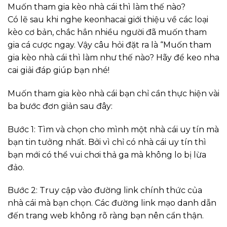
Muốn tham gia kèo nhà cái thì làm thế nào?
ARG PRIMERA NACIONAL
Có lẽ sau khi nghe keonhacai giới thiệu về các loại
0
0
Agropecuario de Carlos Casares
-
15'
0
-
1
[17]
kèo cơ bản, chắc hẳn nhiều người đã muốn tham
gia cá cược ngay. Vậy câu hỏi đặt ra là “Muốn tham
0
0
Almirante Brown
-
15'
0
-
0
[4]
gia kèo nhà cái thì làm như thế nào? Hãy để keo nha
0
0
Club Atlético Estudiantes
-
15'
0
-
1
[9]
cai giải đáp giúp bạn nhé!
ARGENTINE GROUP B TEBOLIDUN LEAGUE MANCHESTER
Muốn tham gia kèo nhà cái bạn chỉ cần thực hiện vài
0
0
Argentino de Quilmes
-
Real Pilar
15'
0
-
0
[16]
[9
ba bước đơn giản sau đây:
1
0
Defensores Unidos
-
Liniers
15'
0
-
0
[21]
[18]
Bước 1: Tìm và chọn cho mình một nhà cái uy tín mà
bạn tin tưởng nhất. Bởi vì chỉ có nhà cái uy tín thì
0
0
Flandria
-
UAI Urquiz
15'
2
-
0
[19]
bạn mới có thể vui chơi thả ga mà không lo bị lừa
0
1
Talleres Rem de Escalada
-
15'
0
-
1
[2]
đảo.
CHI LIGA DE ASCENSO
Bước 2: Truy cập vào đường link chính thức của
0
0
Union San Felipe
-
86'
4
-
6
[14]
nhà cái mà bạn chọn. Các đường link mạo danh dẫn
đến trang web không rõ ràng bạn nên cẩn thận.
PERUVIAN LIGA 1