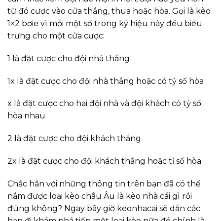
1
0
Hviti Riddarinn
-
Magni
85'
1
-
4
từ đó cược vào cửa thắng, thua hoặc hòa. Gọi là kèo
[11]
[8]
1×2 bơie vì mỗi một số trong ký hiệu này đều biểu
VĐQG ICELAND NỮ
trưng cho một cửa cược:
2
0
Keflavik Women
-
90+12'
0
-
0
[5]
1 là đặt cược cho đội nhà thắng
CROATIAN FOOTBALL LEAGUE
1x là đặt cược cho đội nhà thắng hoặc có tỷ số hòa
0
5
Rudes
-
NK Osijek
83'
4
-
4
[8]
[
SERBIAN MOZZART BET PRVA LIGA
x là đặt cược cho hai đội nhà và đội khách có tỷ số
hòa nhau
0
0
Borac Cacak
-
15'
0
-
0
[10]
0
0
2 là đặt cược cho đội khách thắng
FK Dubocica
-
FK Loznica
15'
0
-
1
[7]
0
0
Metalac Gornji Milanovac
-
15'
1
-
0
[4]
2x là đặt cược cho đội khách thắng hoặc tỉ số hòa
0
0
Teleoptik
-
Jedinstvo 
15'
4
-
0
[16]
Chắc hẳn với những thông tin trên bạn đã có thể
0
0
Bor 1919
-
15'
1
-
2
[15]
nắm được loại kèo châu Âu là kèo nhà cái gì rồi
đúng không? Ngay bây giờ keonhacai sẽ dẫn các
ISRAEL TOTO CUP
bạn đi khám phá tiếp một loại kèo nữa đó chính là