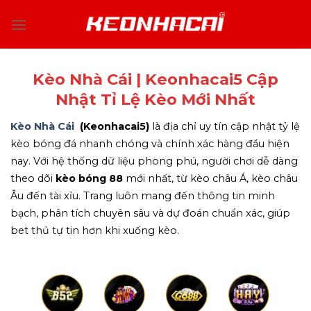
Bỏ
qua
nội
dung
Kèo Nhà Cái | Keonhacai5 Cập
Nhật Tỉ Lệ Kèo Mới Nhất
Kèo Nhà Cái
(Keonhacai5)
là địa chỉ uy tín cập nhật tỷ lệ
kèo bóng đá nhanh chóng và chính xác hàng đầu hiện
nay. Với hệ thống dữ liệu phong phú, người chơi dễ dàng
theo dõi
kèo bóng 88
mới nhất, từ kèo châu Á, kèo châu
Âu đến tài xỉu. Trang luôn mang đến thông tin minh
bạch, phân tích chuyên sâu và dự đoán chuẩn xác, giúp
bet thủ tự tin hơn khi xuống kèo.