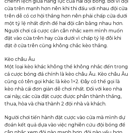
chênh lệch giữa năng lực của hai đội bóng. Bởi vì đội
cửa trên mạnh hơn nên khi thi đấu với nhau đội cửa
trên dễ có cơ hội thắng hơn nên phải chấp cửa dưới
một tỷ lệ nhất định để hai đội cân bằng nhau hơn.
Người chơi cá cược cần cân nhắc xem mình muốn
đặt vào cửa trên hay cửa dưới vì chấp tỷ lệ đôi khi
đặt ở cửa trên cũng không chắc kèo thắng.
Kèo châu Âu
Một loại kèo khác không thể không nhắc đến trong
cá cược bóng đá chính là kèo châu Âu. Kèo châu Âu
cũng có tên gọi khác là kèo 1×2. Đây có thể gọi là
kèo nhà cái đơn giản dễ chơi nhất. Đối với keo nha
cai này, các cửa đặt cược được phân thành thắng,
thua, hòa và chia thành 2 đội nhà và khách.
Người chơi tiến hành đặt cược vào cửa mà mình dự
đoán kết quả dựa vào việc nghiên cứu đội bóng để
cân nhắc xem đội nào mạnh hơn, đội nào yếu hơn