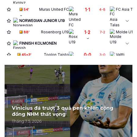
1
1
Muras United FC
-
FC Asia Tal
54'
4
-
8
NORWEGIAN JUNIOR U19
1
2
Rosenborg U19
-
Molde U19
88'
7
-
2
FINNISH KOLMONEN
0
0
Toolon Taisto
-
Valtti
45+3'
3
-
0
0
1
JyTy
-
Kaarinan Po
33'
0
-
1
0
0
Kultsu Lappeenranta
-
Hauppauge
18'
0
-
1
0
0
MiPK Mikkeli
-
LAUTP
3'
1
-
0
ESTONIAN U19 LEAGUE
Vinicius đá trượt 3 quả pen khiến cộng
3
0
Parnu JK U19
-
HT
3
-
0
đồng NHM thất vọng
Tháng 7 5, 2026
BELARUSIAN FIRST LEAGUE
1
1
BATE-2 Borisov
-
62'
4
-
4
[17]