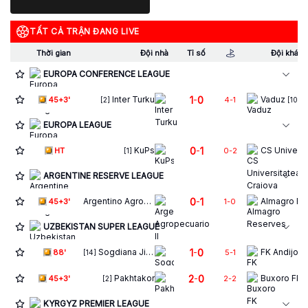
TẤT CẢ TRẬN ĐANG LIVE
Thời gian
Đội nhà
Tỉ số
Đội khách
EUROPA CONFERENCE LEAGUE
1
0
Inter Turku
-
Vaduz
45+3'
4
-
1
[2]
[10]
EUROPA LEAGUE
0
1
KuPs
-
HT
0
-
2
[1]
ARGENTINE RESERVE LEAGUE
0
1
Argentino Agropecuario II
-
45+3'
1
-
0
UZBEKISTAN SUPER LEAGUE
1
0
Sogdiana Jizak
-
FK Andijon
88'
5
-
1
[14]
2
0
Pakhtakor
-
Buxoro FK
45+3'
2
-
2
[2]
[
KYRGYZ PREMIER LEAGUE