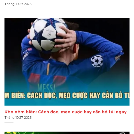
Tháng 10 27, 2025
Kèo ném biên: Cách đọc, mẹo cược hay cần bỏ túi ngay
Tháng 10 27, 2025