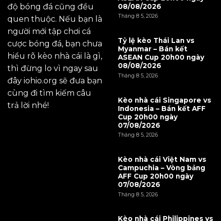
độ bóng đá cũng đều
08/08/2026
Tháng 8 5, 2026
quen thuộc. Nếu bạn là
người mới tập chơi cá
Tỷ lệ kèo Thái Lan vs
cược bóng đá, bạn chưa
Myanmar – Bán kết
hiểu rõ kèo nhà cái là gì,
ASEAN Cup 20h00 ngày
08/08/2026
thì đừng lo vì ngay sau
Tháng 8 5, 2026
đây iohio.org sẽ đưa bạn
cùng đi tìm kiếm câu
Kèo nhà cái Singapore vs
trả lời nhé!
Indonesia – Bán kết AFF
Cup 20h00 ngày
07/08/2026
Tháng 8 5, 2026
Kèo nhà cái Việt Nam vs
Campuchia – Vòng bảng
AFF Cup 20h00 ngày
07/08/2026
Tháng 8 5, 2026
Kèo nhà cái Philippines vs