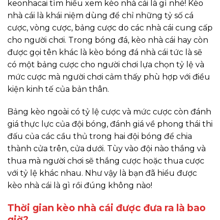
keonhacai tìm hiểu xem kèo nhà cái là gì nhé! Kèo
nhà cái là khái niệm dùng để chỉ những tỷ số cá
Sheriff Tiraspol
-
St. Gallen
17:00
-
[1]
[3
cược, vòng cược, bảng cược do các nhà cái cung cấp
FK Zalgiris Vilnius
-
Hajduk Spli
17:00
-
[3]
cho người chơi. Trong bóng đá, kèo nhà cái hay còn
được gọi tên khác là kèo bóng đá nhà cái tức là sẽ
Beitar Jerusalem
-
Austria Vie
17:30
-
[2]
có một bảng cược cho người chơi lựa chọn tỷ lệ và
AFC Ajax
-
Shelbourn
18:00
-
[5]
mức cược mà người chơi cảm thấy phù hợp với điều
kiện kinh tế của bản thân.
Hapoel Tel Aviv
-
GKS Katow
18:00
-
[3]
FC Twente Enschede
-
18:00
Bảng kèo ngoài có tỷ lệ cược và mức cược còn đánh
-
[4]
giá thực lực của đội bóng, đánh giá về phong thái thi
Borac Banja Luka
-
18:30
-
[1]
đấu của các cầu thủ trong hai đội bóng để chia
thành cửa trên, cửa dưới. Tùy vào đội nào thắng và
Sporting Braga
-
Dinamo Mi
18:30
-
[4]
thua mà người chơi sẽ thắng cược hoặc thua cược
Lugano
-
NSI Runavi
18:30
-
[2]
với tỷ lệ khác nhau. Như vậy là bạn đã hiểu được
kèo nhà cái là gì rồi đúng không nào!
Valur Reykjavik
-
Nordsjaell
18:30
-
[6]
Bohemians
-
Midtjylland
18:45
-
[3]
Thời gian kèo nhà cái được đưa ra là bao
giờ?