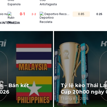
0
1
io nu
-
Deportivo Recoleta
0.85
2
-
2
0.25
[5]
N INTERMEDIA
0
1
nio VH
-
Deportivo Santani
0.85
0
-
0
0.25
[4]
2
1
nidos
-
Cusco FC
1.75
1
-
1
0
[3]
ATO PAULISTA YOUTH
0
0
 Youth
-
Palmeiras Youth
0.97
0
-
0
-2.5
GUE
s – Bán kết
Tỷ lệ kèo Thái L
0
1
o U20
-
Alajuelense U20
0.95
4
-
4
0.00
2026
Cup 20h00 ngày 
S PRIMERA DIVISION
Tháng 8 5, 2026
0
1
CD Cacahuatique (W)
-
Fuerte San Francisco Women
0.85
4
-
1
-0.25