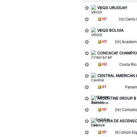
VĐQG URUGUAY
Cerro 
10'
[12]
VĐQG BOLIVIA
Academia del Balompié 
HT
[10]
CONCACAF CHAMPIO
Costa Ri
H2
CENTRAL AMERICAN 
Panam
ET
ARGENTINE GROUP B
Comunicacione
10'
[14]
CHI LIGA DE ASCENS
Union Espa
10'
[8]