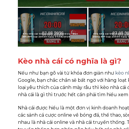
BRA LP
H2
CÁC TRẬN SẮP DIỄN R
Kèo nhà cái Singapore vs Indonesia – Bán
Kèo nhà cái Việt Nam vs C
VĐQG ARGENTINA
kết AFF Cup 20h00 ngày 07/08/2026
bảng AFF Cup 20h00 ngày 
CA Rosario Cen
22:30
[9]
08/08
Independiente Ri
[6]
Kèo nhà cái có nghĩa là gì?
00:45
BRAZIL SERIE B
Nếu như bạn gõ vài từ khóa đơn giản như
kèo n
Operario Ferrovia
22:30
[3]
Google, bạn chắc chắn sẽ bất ngờ với hàng loạt 
loại yêu thích của cánh mày râu thì kèo nhà cái
23:30
[16]
nhà cái là gì thì trước hết cần phải tìm hiểu xem n
VĐQG COSTA RICA
Nhà cái được hiểu là một đơn vị kinh doanh hoạ
08/08
CS Carta
[4]
02:00
các sảnh cá cược online về bóng đá, thể thao, sò
VĐQG GUATEMALA
nhau là nhà cái online và nhà cái truyền thống.