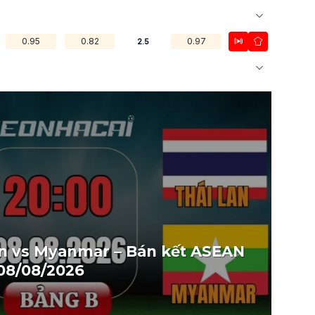
0.95
0.82
0.97
2.5
0.95
0.72
1.07
3
0.42
6.8
0.09
3.5
0.85
0.8
1
3
an vs Myanmar – Bán kết ASEAN
0.85
0.97
0.82
2.5
08/08/2026
0.95
0.97
0.82
2.5