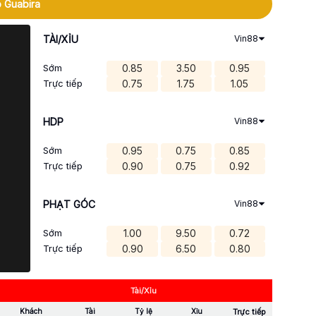
b Guabira
TÀI/XỈU
Vin88
0.85
3.50
0.95
Sớm
0.75
1.75
1.05
Trực tiếp
HDP
Vin88
0.95
0.75
0.85
Sớm
0.90
0.75
0.92
Trực tiếp
PHẠT GÓC
Vin88
1.00
9.50
0.72
Sớm
0.90
6.50
0.80
Trực tiếp
Tài/Xỉu
Trực tiếp
Khách
Tài
Tỷ lệ
Xỉu