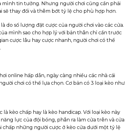
à mình tin tưởng. Nhưng người chơi cũng cần phải
i sẽ thay đổi và thêm bớt tỷ lệ cho phù hợp hơn.
là do số lượng đặt cược của người chơi vào các cửa.
của mình sao cho hợp lý với bản thân chỉ cần trước
 gian cược lâu hay cược nhanh, người chơi có thể
.
hơi online hấp dẫn, ngày càng nhiều các nhà cái
gười chơi có thể lựa chọn. Cơ bản có 3 loại kèo như
 là kèo chấp hay là kèo handicap. Với loại kèo này
 năng lực của đội bóng, phân ra làm cửa trên và cửa
ải chấp những người cược ở kèo cửa dưới một tỷ lệ