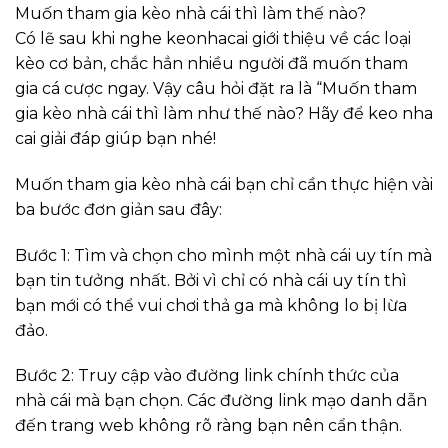
Muốn tham gia kèo nhà cái thì làm thế nào?
Có lẽ sau khi nghe keonhacai giới thiệu về các loại
kèo cơ bản, chắc hẳn nhiều người đã muốn tham
gia cá cược ngay. Vậy câu hỏi đặt ra là “Muốn tham
gia kèo nhà cái thì làm như thế nào? Hãy để keo nha
cai giải đáp giúp bạn nhé!
Muốn tham gia kèo nhà cái bạn chỉ cần thực hiện vài
ba bước đơn giản sau đây:
Bước 1: Tìm và chọn cho mình một nhà cái uy tín mà
bạn tin tưởng nhất. Bởi vì chỉ có nhà cái uy tín thì
bạn mới có thể vui chơi thả ga mà không lo bị lừa
đảo.
Bước 2: Truy cập vào đường link chính thức của
nhà cái mà bạn chọn. Các đường link mạo danh dẫn
đến trang web không rõ ràng bạn nên cẩn thận.