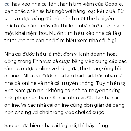
cái
hay keo nha cai lên thanh tìm kiếm của Google,
PER LIGA FEMENINA
bạn chắc chắn sẽ bất ngờ với hàng loạt kết quả. Từ
1
0
Carlos Mannucci W
-
UNSAAC (W
khi cá cược bóng đá trở thành một thể loại yêu
H2
2
-
3
thích của cánh mày râu thì kèo nhà cái đã trở thành
EL SALVADOR RESERVES LEAGUE
một khái niệm hot. Muốn tìm hiểu kèo nhà cái là gì
1
0
AD Isidro Metapan Reserves
-
37'
0
-
2
thì trước hết cần phải tìm hiểu xem nhà cái là gì.
0
0
CD Luis Angel Firpo Reserves
-
37'
1
-
2
Nhà cái được hiểu là một đơn vị kinh doanh hoạt
động trong lĩnh vực cá cược bằng việc cung cấp các
PAR D3
sảnh cá cược online về bóng đá, thể thao, sòng bài
3
0
Club 12 de Octubre
-
80'
3
-
4
online… Nhà cái được chia làm hai loại khác nhau là
nhà cái online và nhà cái truyền thống. Tuy nhiên tại
BRAZILIAN SERIE D
Việt Nam gần như không có nhà cái truyền thống
1
2
Nacional(AM)
-
ABC RN
90+29'
10
-
2
[1]
[18]
hợp pháp nên hầu hết các nhà cái đều là nhà cái
online. Và các nhà cái online cũng đơn giản dễ dàng
0
0
Uberlandia MG
-
72'
1
-
3
[3]
hơn cho người chơi trong việc chơi cá cược.
0
0
Esporte Clube São José Porto Alegre
-
Gama
75'
3
-
1
[4]
[1]
Sau khi đã hiểu nhà cái là gì rồi, thì hãy cùng
0
0
Goiatuba
-
7'
0
-
0
[9]