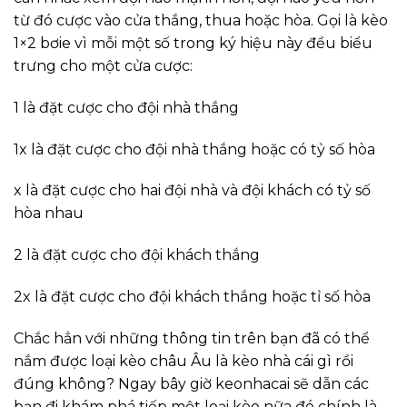
từ đó cược vào cửa thắng, thua hoặc hòa. Gọi là kèo
1×2 bơie vì mỗi một số trong ký hiệu này đều biểu
trưng cho một cửa cược:
1 là đặt cược cho đội nhà thắng
1x là đặt cược cho đội nhà thắng hoặc có tỷ số hòa
x là đặt cược cho hai đội nhà và đội khách có tỷ số
hòa nhau
2 là đặt cược cho đội khách thắng
2x là đặt cược cho đội khách thắng hoặc tỉ số hòa
Chắc hẳn với những thông tin trên bạn đã có thể
nắm được loại kèo châu Âu là kèo nhà cái gì rồi
đúng không? Ngay bây giờ keonhacai sẽ dẫn các
bạn đi khám phá tiếp một loại kèo nữa đó chính là