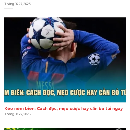
Tháng 10 27, 2025
Kèo ném biên: Cách đọc, mẹo cược hay cần bỏ túi ngay
Tháng 10 27, 2025