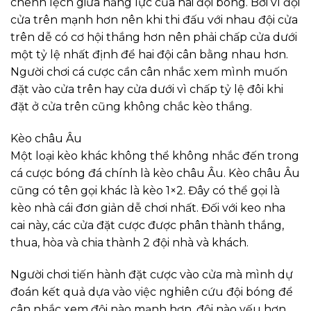
chênh lệch giữa năng lực của hai đội bóng. Bởi vì đội
Montevideo City Torque
-
CA Penarol
21:30
-
[6]
cửa trên mạnh hơn nên khi thi đấu với nhau đội cửa
VĐQG COLOMBIA
trên dễ có cơ hội thắng hơn nên phải chấp cửa dưới
một tỷ lệ nhất định để hai đội cân bằng nhau hơn.
Deportes Tolima
-
23:25
-
[6]
Người chơi cá cược cần cân nhắc xem mình muốn
09/08
Deportivo Pasto
-
Deportivo C
-
[18]
đặt vào cửa trên hay cửa dưới vì chấp tỷ lệ đôi khi
01:30
đặt ở cửa trên cũng không chắc kèo thắng.
VĐQG COSTA RICA
09/08
Escorpiones Belen
-
Kèo châu Âu
-
[4]
00:00
Một loại kèo khác không thể không nhắc đến trong
09/08
Puntarenas FC
-
-
[7]
02:00
cá cược bóng đá chính là kèo châu Âu. Kèo châu Âu
VĐQG GUATEMALA
cũng có tên gọi khác là kèo 1×2. Đây có thể gọi là
kèo nhà cái đơn giản dễ chơi nhất. Đối với keo nha
09/08
Antigua GFC
-
Guastatoy
-
[6]
01:00
cai này, các cửa đặt cược được phân thành thắng,
thua, hòa và chia thành 2 đội nhà và khách.
Loading more...
Người chơi tiến hành đặt cược vào cửa mà mình dự
đoán kết quả dựa vào việc nghiên cứu đội bóng để
cân nhắc xem đội nào mạnh hơn, đội nào yếu hơn