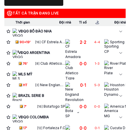
TẤT CẢ TRẬN ĐANG LIVE
Thời gian
Đội nhà
Tỉ số
Đội khách
VĐQG BỒ ĐÀO NHA
2
2
CF Estrela Amadora SAD
-
Sporting C
90+19'
4
-
4
[16]
VĐQG ARGENTINA
0
0
Club Atletico Tigre
-
River Plate
76'
1
-
3
[8]
MLS MỸ
0
1
New England Revolution
-
HT
5
-
3
[3]
BRAZIL SERIE B
0
0
Botafogo SP
-
America M
7'
0
-
0
[16]
VĐQG COLOMBIA
0
0
Fortaleza F.C
-
17'
0
-
1
[12]