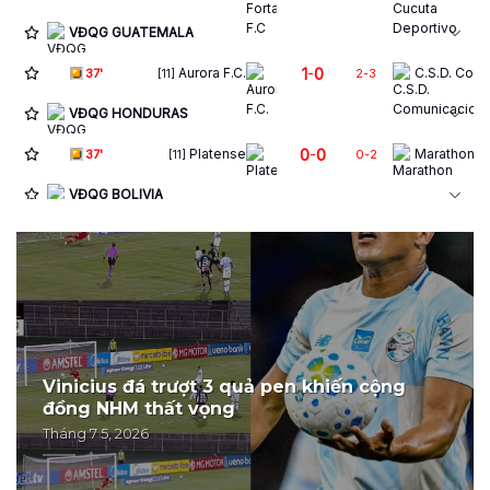
VĐQG GUATEMALA
1
0
Aurora F.C.
-
37'
2
-
3
[11]
VĐQG HONDURAS
0
0
Platense
-
Marathon
37'
0
-
2
[11]
[6
VĐQG BOLIVIA
0
0
The Strongest
-
22'
2
-
0
[2]
BRAZILIAN SERIE A
1
0
Remo - PA
-
7'
0
-
0
[19]
CANADA CANADIAN PREMIER LEAGUE
Vinicius đá trượt 3 quả pen khiến cộng
0
0
Pacific FC
-
37'
0
-
0
[8]
đồng NHM thất vọng
Tháng 7 5, 2026
MLS NEXT PRO
0
0
Portland Timbers Reserves
-
Los Angeles
75'
4
-
4