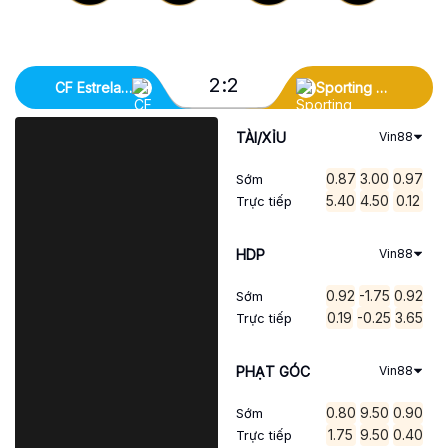
2
:
2
CF Estrela Amadora SAD
Sporting CP
TÀI/XỈU
Vin88
0.87
3.00
0.97
Sớm
5.40
4.50
0.12
Trực tiếp
HDP
Vin88
0.92
-1.75
0.92
Sớm
0.19
-0.25
3.65
Trực tiếp
PHẠT GÓC
Vin88
0.80
9.50
0.90
Sớm
1.75
9.50
0.40
Trực tiếp