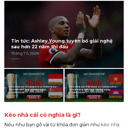
GUATEMALA DIVISION 2
0
0
AFF Guatemala
-
Champs FC
37'
4
-
2
VĐQG EL SALVADOR
0
0
CD Platense Municipal Zacatecoluca
-
37'
0
-
0
[9]
Tin tức: Ashley Young tuyên bố giải nghệ
sau hơn 22 năm thi đấu
BRAZILIAN SAO PAULO CUP
Tháng 7 5, 2026
1
1
Uniao Sao Joao U23
-
Comercial-
78'
3
-
4
[10]
1
2
Primavera
-
Juventus 
74'
4
-
1
[1]
LIGAPRO SERIE A
Kèo nhà cái Singapore vs Indonesia –
Kèo nhà cái Việt Nam vs Campuchia –
Bán kết AFF Cup 20h00 ngày
Vòng bảng AFF Cup 20h00 ngày
0
0
Sociedad Deportiva Aucas
-
7'
0
-
0
[4]
07/08/2026
07/08/2026
BRA LP
0
0
Herrera FC Reserves
-
CD Bocas J
37'
Kèo nhà cái có nghĩa là gì?
0
-
1
Nếu như bạn gõ vài từ khóa đơn giản như
kèo nhà
0
0
Mario Mendez FC
-
37'
1
-
1