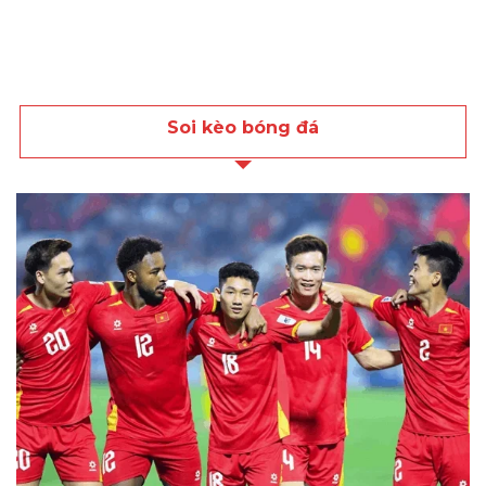
kuwin
Soi kèo bóng đá