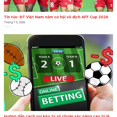
Tin tức: ĐT Việt Nam nắm cơ hội vô địch AFF Cup 2026
Tháng 7 5, 2026
Hướng dẫn cách soi kèo tỷ số chuẩn xác nâng cao tỷ lệ