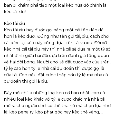
bạn đi khám phá tiếp một loại kèo nữa đó chính là
kèo tài xỉu!
Kèo tài xỉu
Kèo tài xỉu hay được gọi bằng một cái tên dân dã
hơn là kèo dưới. Đúng như tên gọi tài, xỉu, cách chơi
cá cược tại kèo này cũng dựa trên tài và xỉu. Đối với
kèo nhà cái tài xỉu này thì nhà cái sẽ đưa ra một tỷ số
nhất định giữa hai đội dựa trên đánh giá tổng quan
về hai đội bóng. Người chơi sẽ đặt cược vào cửa trên,
tỷ lệ cao hơn tỷ lệ nhà cái dự đoán thì được gọi là
cửa tài. Còn nếu đặt cược thấp hơn tỷ lệ mà nhà cái
dự đoán thì gọi là xỉu.
Đây mới chỉ là những loại kèo cơ bản nhất, còn có
nhiều loại kèo khác với tỷ lệ cược khác mà nhà cái
mở ra cho người chơi có thể tha hồ mà chọn lựa như
là: kèo penalty, kèo phạt góc hay kèo thẻ vàng,…