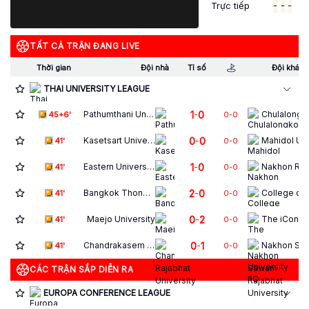
Trực tiếp
-
-
-
TẤT CẢ TRẬN ĐANG LIVE
Thời gian
Đội nhà
Tỉ số
Đội khách
THAI UNIVERSITY LEAGUE
1
0
Pathumthani University
-
45+6'
0
-
0
0
0
Kasetsart University
-
41'
0
-
0
1
0
Eastern University of Management and Technology
-
41'
0
-
0
2
0
Bangkok Thonburi University
-
41'
0
-
0
0
2
Maejo University
-
41'
0
-
0
0
1
Chandrakasem Rajabhat University
-
41'
0
-
0
CÁC TRẬN SẮP DIỄN RA
EUROPA CONFERENCE LEAGUE