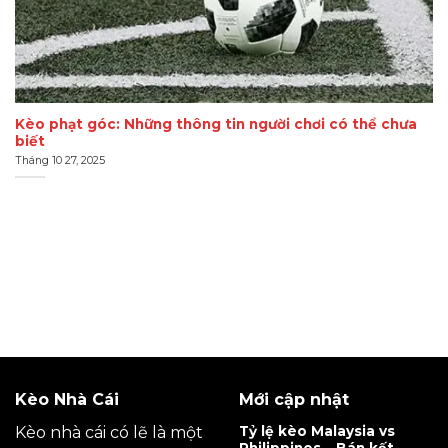
Kèo phạt góc: Những thông tin người chơi có thể chưa
biết
Tháng 10 27, 2025
Kèo Nhà Cái
Mới cập nhật
Tỷ lệ kèo Malaysia vs
Kèo nhà cái có lẽ là một
Philippines – Bán kết