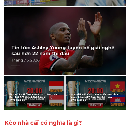
Sheriff Tiraspol
-
St. Gallen
17:00
-
[1]
[3
FK Zalgiris Vilnius
-
Hajduk Spli
17:00
-
[3]
Beitar Jerusalem
-
Austria Vie
17:30
-
[2]
AFC Ajax
-
Shelbourn
18:00
-
[5]
Tin tức: Ashley Young tuyên bố giải nghệ
Hapoel Tel Aviv
-
GKS Katow
18:00
-
[3]
sau hơn 22 năm thi đấu
Tháng 7 5, 2026
FC Twente Enschede
-
18:00
-
[4]
Borac Banja Luka
-
18:30
-
[1]
Sporting Braga
-
Dinamo Mi
18:30
-
[4]
Lugano
-
NSI Runavi
Kèo nhà cái Singapore vs Indonesia –
Kèo nhà cái Việt Nam vs Campuchia –
18:30
-
[2]
Bán kết AFF Cup 20h00 ngày
Vòng bảng AFF Cup 20h00 ngày
07/08/2026
07/08/2026
Valur Reykjavik
-
Nordsjaell
18:30
-
[6]
Bohemians
-
Midtjylland
18:45
-
[3]
Kèo nhà cái có nghĩa là gì?
Rijeka
-
Ilves Tamp
18:45
-
[5]