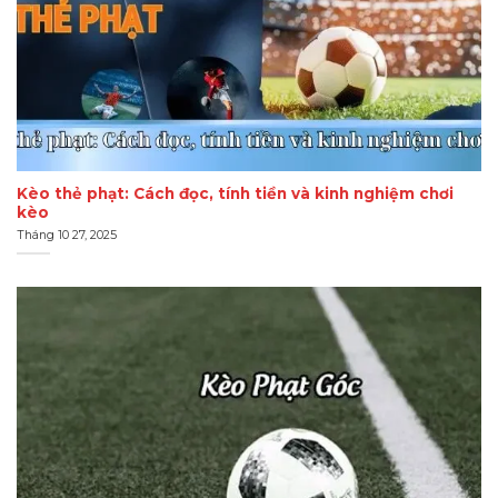
Kèo thẻ phạt: Cách đọc, tính tiền và kinh nghiệm chơi
kèo
Tháng 10 27, 2025