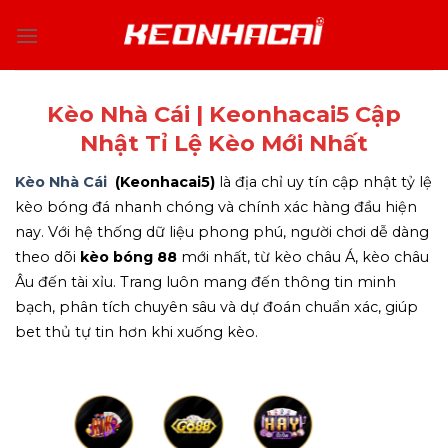
Bỏ
qua
nội
dung
Kèo Nhà Cái | Keonhacai5 Cập
Nhật Tỉ Lệ Kèo Mới Nhất
Kèo Nhà Cái
(Keonhacai5)
là địa chỉ uy tín cập nhật tỷ lệ
kèo bóng đá nhanh chóng và chính xác hàng đầu hiện
nay. Với hệ thống dữ liệu phong phú, người chơi dễ dàng
theo dõi
kèo bóng 88
mới nhất, từ kèo châu Á, kèo châu
Âu đến tài xỉu. Trang luôn mang đến thông tin minh
bạch, phân tích chuyên sâu và dự đoán chuẩn xác, giúp
bet thủ tự tin hơn khi xuống kèo.