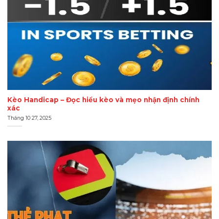
Kèo Handicap – Đọc hiểu kèo và mẹo nhận định chính
xác
Tháng 10 27, 2025