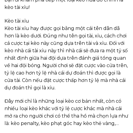
kèo tài xỉu!
Kèo tài xỉu
Kèo tài xỉu hay được gọi bằng một cái tên dân dã
hơn là kèo dưới. Đúng như tên gọi tài, xỉu, cách chơi
cá cược tại kèo này cũng dựa trên tài và xỉu. Đối với
kèo nhà cái tài xỉu này thì nhà cái sẽ đưa ra một tỷ số
nhất định giữa hai đội dựa trên đánh giá tổng quan
về hai đội bóng. Người chơi sẽ đặt cược vào cửa trên,
tỷ lệ cao hơn tỷ lệ nhà cái dự đoán thì được gọi là
cửa tài. Còn nếu đặt cược thấp hơn tỷ lệ mà nhà cái
dự đoán thì gọi là xỉu.
Đây mới chỉ là những loại kèo cơ bản nhất, còn có
nhiều loại kèo khác với tỷ lệ cược khác mà nhà cái
mở ra cho người chơi có thể tha hồ mà chọn lựa như
là: kèo penalty, kèo phạt góc hay kèo thẻ vàng,…