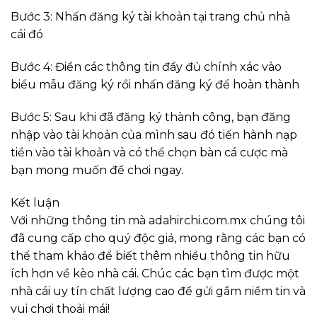
Bước 3: Nhấn đăng ký tài khoản tại trang chủ nhà
cái đó
Bước 4: Điền các thông tin đầy đủ chính xác vào
biểu mẫu đăng ký rồi nhấn đăng ký để hoàn thành
Bước 5: Sau khi đã đăng ký thành công, bạn đăng
nhập vào tài khoản của mình sau đó tiến hành nạp
tiền vào tài khoản và có thể chọn bàn cá cược mà
bạn mong muốn để chơi ngay.
Kết luận
Với những thông tin mà adahirchi.com.mx chúng tôi
đã cung cấp cho quý độc giả, mong rằng các bạn có
thể tham khảo để biết thêm nhiều thông tin hữu
ích hơn về kèo nhà cái. Chúc các bạn tìm được một
nhà cái uy tín chất lượng cao để gửi gắm niềm tin và
vui chơi thoải mái!