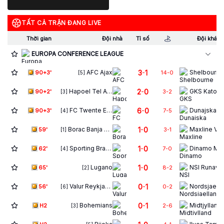
TẤT CẢ TRẬN ĐANG LIVE
Thời gian
Đội nhà
Tỉ số
Đội khách
EUROPA CONFERENCE LEAGUE
3
1
AFC Ajax
-
Shelbourn
90+3'
14
-
0
[5]
2
0
Hapoel Tel Aviv
-
GKS Katow
90+2'
3
-
2
[3]
6
0
FC Twente Enschede
-
90+3'
7
-
5
[4]
1
0
Borac Banja Luka
-
59'
3
-
1
[1]
1
0
Sporting Braga
-
Dinamo Mi
62'
7
-
0
[4]
1
0
Lugano
-
NSI Runavi
65'
8
-
2
[2]
0
1
Valur Reykjavik
-
Nordsjaell
56'
0
-
2
[6]
0
1
Bohemians
-
Midtjylland
H2
2
-
6
[3]