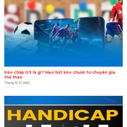
Kèo chấp 0.5 là gì? Mẹo bắt kèo chuẩn từ chuyên gia
thể thao
Tháng 10 27, 2025