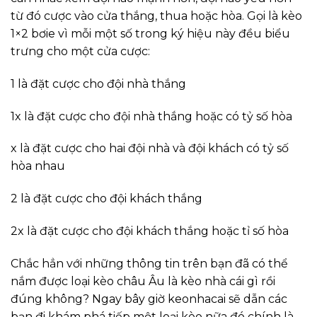
từ đó cược vào cửa thắng, thua hoặc hòa. Gọi là kèo
1×2 bơie vì mỗi một số trong ký hiệu này đều biểu
trưng cho một cửa cược:
1 là đặt cược cho đội nhà thắng
1x là đặt cược cho đội nhà thắng hoặc có tỷ số hòa
x là đặt cược cho hai đội nhà và đội khách có tỷ số
hòa nhau
2 là đặt cược cho đội khách thắng
2x là đặt cược cho đội khách thắng hoặc tỉ số hòa
Chắc hẳn với những thông tin trên bạn đã có thể
nắm được loại kèo châu Âu là kèo nhà cái gì rồi
đúng không? Ngay bây giờ keonhacai sẽ dẫn các
bạn đi khám phá tiếp một loại kèo nữa đó chính là