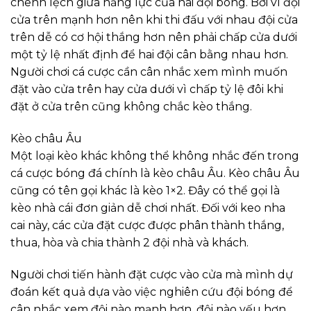
chênh lệch giữa năng lực của hai đội bóng. Bởi vì đội
cửa trên mạnh hơn nên khi thi đấu với nhau đội cửa
trên dễ có cơ hội thắng hơn nên phải chấp cửa dưới
một tỷ lệ nhất định để hai đội cân bằng nhau hơn.
Người chơi cá cược cần cân nhắc xem mình muốn
đặt vào cửa trên hay cửa dưới vì chấp tỷ lệ đôi khi
đặt ở cửa trên cũng không chắc kèo thắng.
Kèo châu Âu
Một loại kèo khác không thể không nhắc đến trong
cá cược bóng đá chính là kèo châu Âu. Kèo châu Âu
cũng có tên gọi khác là kèo 1×2. Đây có thể gọi là
kèo nhà cái đơn giản dễ chơi nhất. Đối với keo nha
cai này, các cửa đặt cược được phân thành thắng,
thua, hòa và chia thành 2 đội nhà và khách.
Người chơi tiến hành đặt cược vào cửa mà mình dự
đoán kết quả dựa vào việc nghiên cứu đội bóng để
cân nhắc xem đội nào mạnh hơn, đội nào yếu hơn