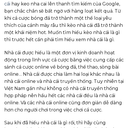
cái
hay keo nha cai lên thanh tìm kiếm của Google,
bạn chắc chắn sẽ bất ngờ với hàng loạt kết quả. Từ
3
0
Heming U19
-
Ullern 2 U19
78'
10
-
0
khi cá cược bóng đá trở thành một thể loại yêu
ICELAND U19 LEAGUE
thích của cánh mày râu thì kèo nhà cái đã trở thành
2
1
HK Ymir U19
-
một khái niệm hot. Muốn tìm hiểu kèo nhà cái là gì
62'
5
-
2
thì trước hết cần phải tìm hiểu xem nhà cái là gì.
PER LIGA FEMENINA
Nhà cái được hiểu là một đơn vị kinh doanh hoạt
0
2
Flamengo FBC (W)
-
90'
1
-
3
động trong lĩnh vực cá cược bằng việc cung cấp các
BRAZILIAN U20 CUP
sảnh cá cược online về bóng đá, thể thao, sòng bài
online… Nhà cái được chia làm hai loại khác nhau là
1
0
Atletico Goianiense U20
-
Trindade A
59'
5
-
1
nhà cái online và nhà cái truyền thống. Tuy nhiên tại
ICELAND 1. DEILD KARLA
Việt Nam gần như không có nhà cái truyền thống
hợp pháp nên hầu hết các nhà cái đều là nhà cái
1
0
IR Reykjavik
-
KFR Aegir
37'
3
-
0
[10]
[1
online. Và các nhà cái online cũng đơn giản dễ dàng
VĐQG VENEZUELA
hơn cho người chơi trong việc chơi cá cược.
0
0
Rayo Zuliano
-
22'
0
-
0
[11]
Sau khi đã hiểu nhà cái là gì rồi, thì hãy cùng
ENGLISH FOOTBALL LEAGUE CUP