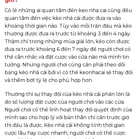
Có lẽ những ai quan tâm đến keo nha cai cũng đều
CÁC TRẬN SẮP DIỄN RA
quan tâm đến việc kèo nhà cái được đưa ra vào
VĐQG ARGENTINA
khoảng thời gian nào. Tùy vào mỗi trận đấu mà kèo
Club Atlético Unión
-
22:00
-
thường được đưa ra trước từ khoảng 3 đến 4 ngày.
[14]
Thậm chí trong những mùa giải lớn, kèo còn được
VĐQG BOLIVIA
đưa ra trước khoảng 6 đến 7 ngày để người chơi có
Blooming
-
Always Re
23:30
-
[7]
thể cân nhắc và đặt cược vào cửa nào mà mình tin
tưởng. Nhưng người chơi cũng cần phải theo dõi
MEXICO LIGA DE EXPANSION MX
bảng kèo nhà cái bởi vì có thể keonhacai sẽ thay đổi
Tlaxcala FC
-
22:00
-
[15]
và thêm bớt tỷ lệ cho phù hợp hơn.
07/08
Club Deportivo Dorados de Sinaloa
-
-
[8]
01:00
Thường thì sự thay đổi của kèo nhà cái phần lớn là
07/08
do số lượng đặt cược của người chơi vào các cửa.
Leones Negros de la U. de G.
-
-
[1]
01:00
Người chơi có thể linh hoạt thay đổi quyết định của
BRAZILIAN CAMPEONATO AMAZONENSE2
mình sao cho hợp lý với bản thân chỉ cần trước giờ
07/08
thi đấu là được. Kèo nhà cái không tính thời gian
RB do Norte Clube
-
Clipper
-
00:00
cược lâu hay cược nhanh, người chơi có thể cược
BOLIVIAN WOMEN'S FOOTBALL LEAGUE