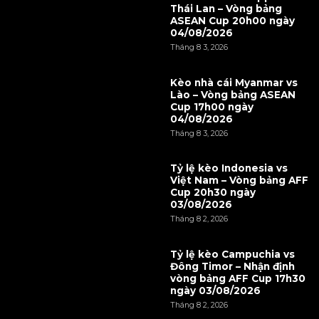
Thái Lan – Vòng bảng
ASEAN Cup 20h00 ngày
04/08/2026
Tháng 8 3, 2026
Kèo nhà cái Myanmar vs
Lào – Vòng bảng ASEAN
Cup 17h00 ngày
04/08/2026
Tháng 8 3, 2026
Tỷ lệ kèo Indonesia vs
Việt Nam – Vòng bảng AFF
Cup 20h30 ngày
03/08/2026
Tháng 8 2, 2026
Tỷ lệ kèo Campuchia vs
Đông Timor – Nhận định
vòng bảng AFF Cup 17h30
ngày 03/08/2026
Tháng 8 2, 2026