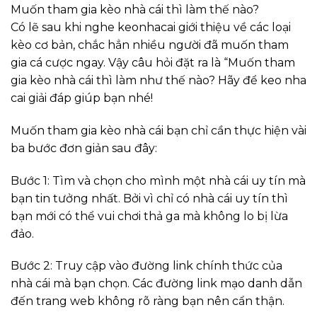
Muốn tham gia kèo nhà cái thì làm thế nào?
Có lẽ sau khi nghe keonhacai giới thiệu về các loại
kèo cơ bản, chắc hẳn nhiều người đã muốn tham
gia cá cược ngay. Vậy câu hỏi đặt ra là “Muốn tham
gia kèo nhà cái thì làm như thế nào? Hãy để keo nha
cai giải đáp giúp bạn nhé!
Muốn tham gia kèo nhà cái bạn chỉ cần thực hiện vài
ba bước đơn giản sau đây:
Bước 1: Tìm và chọn cho mình một nhà cái uy tín mà
bạn tin tưởng nhất. Bởi vì chỉ có nhà cái uy tín thì
bạn mới có thể vui chơi thả ga mà không lo bị lừa
đảo.
Bước 2: Truy cập vào đường link chính thức của
nhà cái mà bạn chọn. Các đường link mạo danh dẫn
đến trang web không rõ ràng bạn nên cẩn thận.