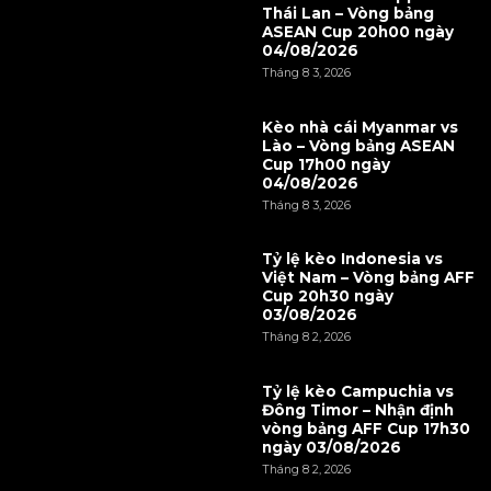
Thái Lan – Vòng bảng
ASEAN Cup 20h00 ngày
04/08/2026
Tháng 8 3, 2026
Kèo nhà cái Myanmar vs
Lào – Vòng bảng ASEAN
Cup 17h00 ngày
04/08/2026
Tháng 8 3, 2026
Tỷ lệ kèo Indonesia vs
Việt Nam – Vòng bảng AFF
Cup 20h30 ngày
03/08/2026
Tháng 8 2, 2026
Tỷ lệ kèo Campuchia vs
Đông Timor – Nhận định
vòng bảng AFF Cup 17h30
ngày 03/08/2026
Tháng 8 2, 2026