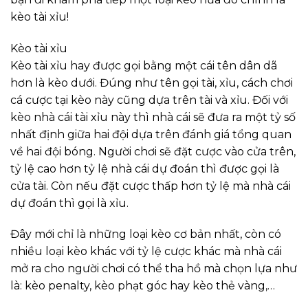
PERUVIAN LIGA 3
kèo tài xỉu!
1
1
Sport Boys Reserves
-
72'
3
-
1
Kèo tài xỉu
SUPER 8
Kèo tài xỉu hay được gọi bằng một cái tên dân dã
hơn là kèo dưới. Đúng như tên gọi tài, xỉu, cách chơi
1
1
BUL FC
-
78'
4
-
3
cá cược tại kèo này cũng dựa trên tài và xỉu. Đối với
VĐQG ÁO NỮ
kèo nhà cái tài xỉu này thì nhà cái sẽ đưa ra một tỷ số
nhất định giữa hai đội dựa trên đánh giá tổng quan
0
2
LASK Linz (W)
-
80'
2
-
5
[3]
về hai đội bóng. Người chơi sẽ đặt cược vào cửa trên,
ARGENTINE YOUTH LEAGUE
tỷ lệ cao hơn tỷ lệ nhà cái dự đoán thì được gọi là
cửa tài. Còn nếu đặt cược thấp hơn tỷ lệ mà nhà cái
0
0
Talleres Remedios U20
-
17'
0
-
1
dự đoán thì gọi là xỉu.
DIVISION 1 BA LAN
Đây mới chỉ là những loại kèo cơ bản nhất, còn có
2
1
Polonia Bytom
-
78'
7
-
3
[10]
nhiều loại kèo khác với tỷ lệ cược khác mà nhà cái
AUSTRIAN 2.LIGA
mở ra cho người chơi có thể tha hồ mà chọn lựa như
là: kèo penalty, kèo phạt góc hay kèo thẻ vàng,…
1
1
FC Liefering
-
H2
1
-
7
[2]