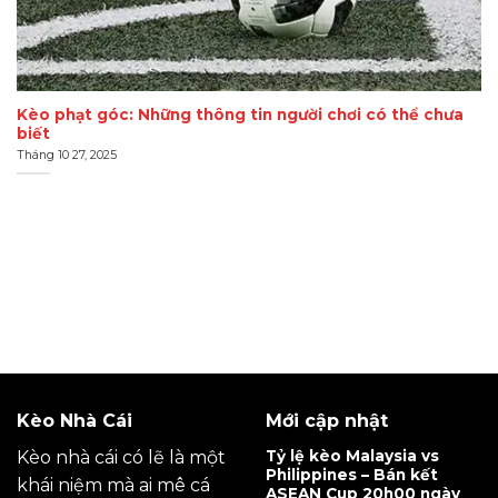
Athlone Town
-
18:45
-
[9]
Bray Wanderers
-
Finn Harps
18:45
-
[2]
Kèo phạt góc: Những thông tin người chơi có thể chưa
Cobh Ramblers
-
Treaty Uni
18:45
-
[7]
biết
Tháng 10 27, 2025
Cork City
-
Kerry FC
18:45
-
[1]
[5]
UC Dublin
-
Wexford
18:45
-
[3]
[6]
Loading more...
Kèo Nhà Cái
Mới cập nhật
Tỷ lệ kèo Malaysia vs
Kèo nhà cái có lẽ là một
Philippines – Bán kết
khái niệm mà ai mê cá
ASEAN Cup 20h00 ngày