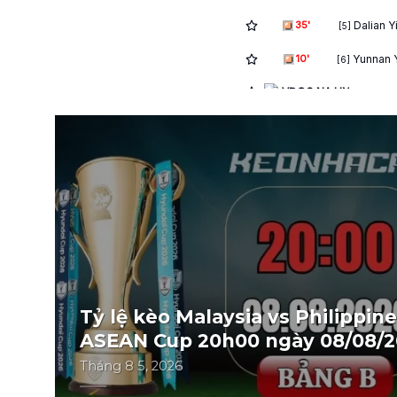
Dalian 
35'
[5]
Yunnan 
10'
[6]
VĐQG NA UY
Vålerenga Fotball 
10'
[9]
HẠNG 2 NHẬT BẢN
Sagan
75'
[8]
LEAGUE 1 ĐAN MẠCH
Aarhus Fr
10'
[6]
HẠNG NHẤT TRUNG 
Tỷ lệ kèo Malaysia vs Philippine
53'
ASEAN Cup 20h00 ngày 08/08/
K LEAGUE 2 HÀN QU
Tháng 8 5, 2026
Paju Fronti
52'
[11]