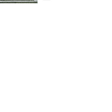
0.75
0.7
1.1
2
0.95
0.85
0.95
5.75
1
0.77
1.02
2.5
1.02
0.85
0.95
6.5
0.92
1
0.8
3.75
0.95
0.97
0.82
3
0.82
0.9
0.9
2.75
1
0.87
0.92
4.25
1.00
0.85
0.95
2.75
0.80
0.95
0.85
2.5