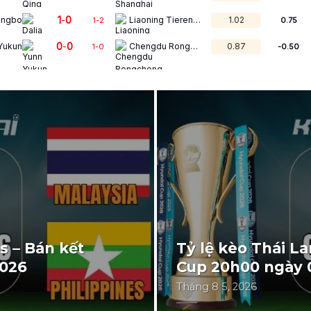
1
0
Yingbo
-
Liaoning Tieren
1.02
1
-
2
0.75
[8]
0
0
Yukun
-
Chengdu Rongcheng
0.87
1
-
0
-0.50
[1]
0
0
Elite
-
FK Bodo/Glimt
0.92
1
-
1
-1
[1]
1
0
 Tosu
-
Ventforet Kofu
0.82
5
-
5
0.00
[9]
0
0
emad
-
Herfolge Boldklub Koge
0.8
0
-
0
0.5
[12]
QUỐC
s – Bán kết
Tỷ lệ kèo Thái L
1
0
Beijing Guoan U20
-
Ningbo FC U20
0.95
0
-
0
1.50
2026
Cup 20h00 ngày 
ỐC
Tháng 8 5, 2026
0
0
er FC
-
Suwon Football Club
0.92
1
-
1
-0.25
[6]