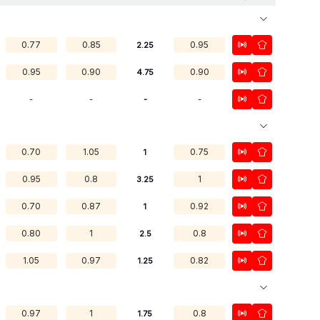
0.77
0.85
0.95
2.25
0.95
0.90
0.90
4.75
-
-
-
-
0.70
1.05
0.75
1
0.95
0.8
1
3.25
0.70
0.87
0.92
1
0.80
1
0.8
2.5
1.05
0.97
0.82
1.25
0.97
1
0.8
1.75