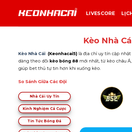
Bỏ
qua
LIVESCORE
LỊC
nội
dung
Kèo Nhà Cái
Kèo Nhà Cái
(Keonhacai5)
là địa chỉ uy tín cập nh
dàng theo dõi
kèo bóng 88
mới nhất, từ kèo châu Á,
giúp bet thủ tự tin hơn khi xuống kèo.
So Sánh Giữa Các Đội
Nhà Cái Uy Tín
Kinh Nghiệm Cá Cược
Tin Tức Bóng Đá