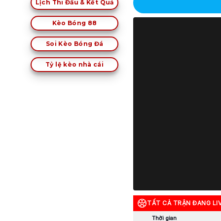
Lịch Thi Đấu & Kết Quả
Kèo Bóng 88
Soi Kèo Bóng Đá
Tỷ lệ kèo nhà cái
TẤT CẢ TRẬN ĐANG LI
Thời gian