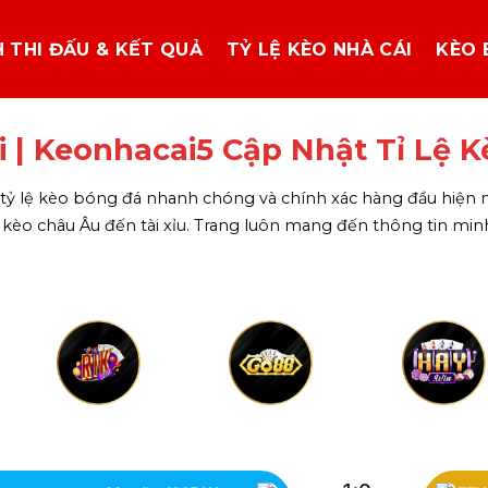
H THI ĐẤU & KẾT QUẢ
TỶ LỆ KÈO NHÀ CÁI
KÈO 
 | Keonhacai5 Cập Nhật Tỉ Lệ 
ật tỷ lệ kèo bóng đá nhanh chóng và chính xác hàng đầu hiện 
 kèo châu Âu đến tài xỉu. Trang luôn mang đến thông tin min