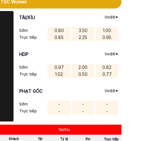
 TSC Women
TÀI/XỈU
Vin88
0.80
3.50
1.00
Sớm
0.85
2.25
0.95
Trực tiếp
HDP
Vin88
0.97
2.00
0.82
Sớm
1.02
0.50
0.77
Trực tiếp
PHẠT GÓC
Vin88
Sớm
-
-
-
Trực tiếp
-
-
-
Tài/Xỉu
Trực tiếp
Khách
Tài
Tỷ lệ
Xỉu