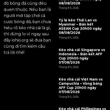
độ bóng đá cũng đều
08/08/2026
Tháng 8 5, 2026
quen thuộc. Nếu bạn là
người mới tập chơi cá
Tỷ lệ kèo Thái Lan vs
cược bóng đá, bạn chưa
Myanmar – Bán kết
hiểu rõ kèo nhà cái là gì,
ASEAN Cup 20h00 ngày
08/08/2026
thì đừng lo vì ngay sau
Tháng 8 5, 2026
đây iohio.org sẽ đưa bạn
cùng đi tìm kiếm câu
Kèo nhà cái Singapore vs
trả lời nhé!
Indonesia – Bán kết AFF
Cup 20h00 ngày
07/08/2026
Tháng 8 5, 2026
Kèo nhà cái Việt Nam vs
Campuchia – Vòng bảng
AFF Cup 20h00 ngày
07/08/2026
Tháng 8 5, 2026
Kèo nhà cái Philippines vs