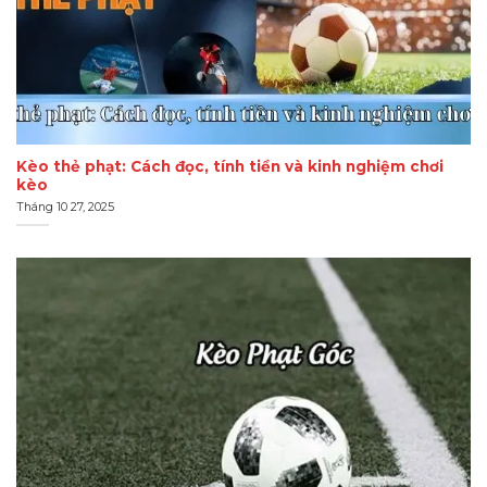
Kèo thẻ phạt: Cách đọc, tính tiền và kinh nghiệm chơi
kèo
Tháng 10 27, 2025