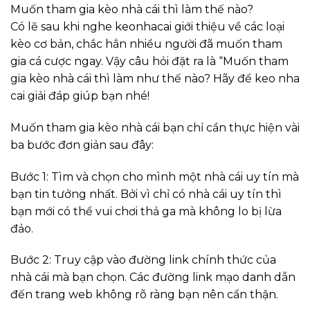
Muốn tham gia kèo nhà cái thì làm thế nào?
Có lẽ sau khi nghe keonhacai giới thiệu về các loại
kèo cơ bản, chắc hẳn nhiều người đã muốn tham
gia cá cược ngay. Vậy câu hỏi đặt ra là “Muốn tham
gia kèo nhà cái thì làm như thế nào? Hãy để keo nha
cai giải đáp giúp bạn nhé!
Muốn tham gia kèo nhà cái bạn chỉ cần thực hiện vài
ba bước đơn giản sau đây:
Bước 1: Tìm và chọn cho mình một nhà cái uy tín mà
bạn tin tưởng nhất. Bởi vì chỉ có nhà cái uy tín thì
bạn mới có thể vui chơi thả ga mà không lo bị lừa
đảo.
Bước 2: Truy cập vào đường link chính thức của
nhà cái mà bạn chọn. Các đường link mạo danh dẫn
đến trang web không rõ ràng bạn nên cẩn thận.