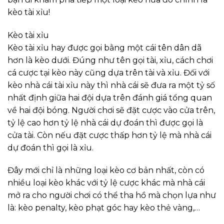
kèo tài xỉu!
Kèo tài xỉu
Kèo tài xỉu hay được gọi bằng một cái tên dân dã
hơn là kèo dưới. Đúng như tên gọi tài, xỉu, cách chơi
cá cược tại kèo này cũng dựa trên tài và xỉu. Đối với
kèo nhà cái tài xỉu này thì nhà cái sẽ đưa ra một tỷ số
nhất định giữa hai đội dựa trên đánh giá tổng quan
về hai đội bóng. Người chơi sẽ đặt cược vào cửa trên,
tỷ lệ cao hơn tỷ lệ nhà cái dự đoán thì được gọi là
cửa tài. Còn nếu đặt cược thấp hơn tỷ lệ mà nhà cái
dự đoán thì gọi là xỉu.
Đây mới chỉ là những loại kèo cơ bản nhất, còn có
nhiều loại kèo khác với tỷ lệ cược khác mà nhà cái
mở ra cho người chơi có thể tha hồ mà chọn lựa như
là: kèo penalty, kèo phạt góc hay kèo thẻ vàng,…