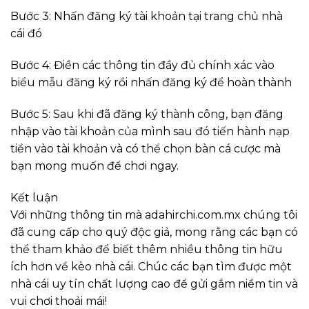
Bước 3: Nhấn đăng ký tài khoản tại trang chủ nhà
cái đó
Bước 4: Điền các thông tin đầy đủ chính xác vào
biểu mẫu đăng ký rồi nhấn đăng ký để hoàn thành
Bước 5: Sau khi đã đăng ký thành công, bạn đăng
nhập vào tài khoản của mình sau đó tiến hành nạp
tiền vào tài khoản và có thể chọn bàn cá cược mà
bạn mong muốn để chơi ngay.
Kết luận
Với những thông tin mà adahirchi.com.mx chúng tôi
đã cung cấp cho quý độc giả, mong rằng các bạn có
thể tham khảo để biết thêm nhiều thông tin hữu
ích hơn về kèo nhà cái. Chúc các bạn tìm được một
nhà cái uy tín chất lượng cao để gửi gắm niềm tin và
vui chơi thoải mái!