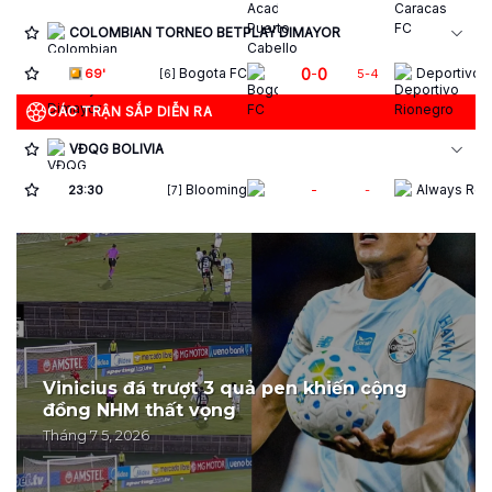
COLOMBIAN TORNEO BETPLAY DIMAYOR
0
0
Bogota FC
-
69'
5
-
4
[6]
CÁC TRẬN SẮP DIỄN RA
VĐQG BOLIVIA
Blooming
-
Always Re
23:30
-
[7]
MEXICO LIGA DE EXPANSION MX
07/08
Club Deportivo Dorados de Sinaloa
-
-
[8]
01:00
07/08
Leones Negros de la U. de G.
-
-
[1]
01:00
BRAZILIAN CAMPEONATO AMAZONENSE2
Vinicius đá trượt 3 quả pen khiến cộng
07/08
RB do Norte Clube
-
Clipper
-
00:00
đồng NHM thất vọng
BRAZILIAN CUP
Tháng 7 5, 2026
Corinthians - SP
-
23:00
-
[9]