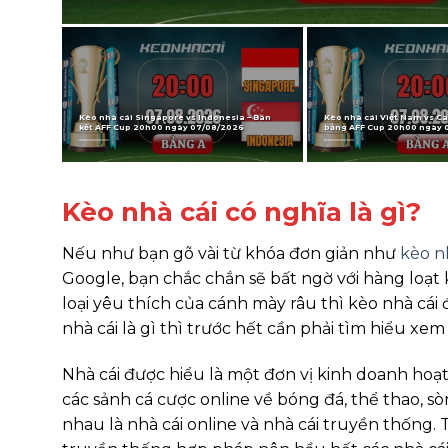
CONCACAF CARIBBE
Club Sando Mo
22:00
[3]
Kèo nhà cái Singapore vs Indonesia – Bán
Kèo nhà cái Việt Nam vs C
kết AFF Cup 20h00 ngày 07/08/2026
bảng AFF Cup 20h00 ngày 
Kèo nhà cái có nghĩa là gì?
Nếu như bạn gõ vài từ khóa đơn giản như
kèo n
Google, bạn chắc chắn sẽ bất ngờ với hàng loạt 
loại yêu thích của cánh mày râu thì kèo nhà cái
nhà cái là gì thì trước hết cần phải tìm hiểu xem n
Nhà cái được hiểu là một đơn vị kinh doanh hoạ
các sảnh cá cược online về bóng đá, thể thao, sò
nhau là nhà cái online và nhà cái truyền thống.