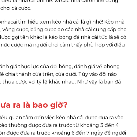
ều là nhà cái online. Và các nhà cái online cũng
chơi cá cược.
eonhacai tìm hiểu xem kèo nhà cái là gì nhé! Kèo nhà
c, vòng cược, bảng cược do các nhà cái cung cấp cho
ược gọi tên khác là kèo bóng đá nhà cái tức là sẽ có
 mức cược mà người chơi cảm thấy phù hợp với điều
ánh giá thực lực của đội bóng, đánh giá về phong
để chia thành cửa trên, cửa dưới. Tùy vào đội nào
 thua cược với tỷ lệ khác nhau. Như vậy là bạn đã
ưa ra là bao giờ?
đều quan tâm đến việc kèo nhà cái được đưa ra vào
 kèo thường được đưa ra trước từ khoảng 3 đến 4
còn được đưa ra trước khoảng 6 đến 7 ngày để người