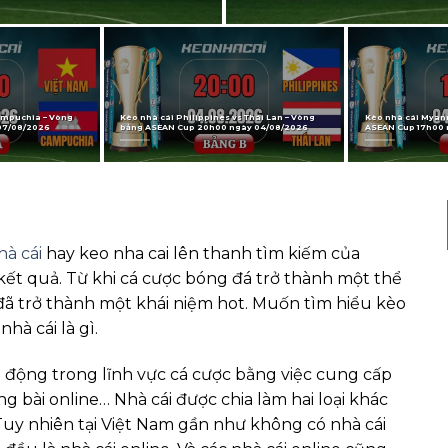
AN CUP
ruga
-
Broki
0.80
-
0.25
[8]
Loading more...
ampuchia – Vòng
Kèo nhà cái Philippines vs Thái Lan – Vòng
Kèo nhà cái Myan
07/08/2026
bảng ASEAN Cup 20h00 ngày 04/08/2026
ASEAN Cup 17h00 
hà cái
hay keo nha cai lên thanh tìm kiếm của
kết quả. Từ khi cá cược bóng đá trở thành một thể
 đã trở thành một khái niệm hot. Muốn tìm hiểu kèo
hà cái là gì.
t động trong lĩnh vực cá cược bằng việc cung cấp
ng bài online… Nhà cái được chia làm hai loại khác
 Tuy nhiên tại Việt Nam gần như không có nhà cái