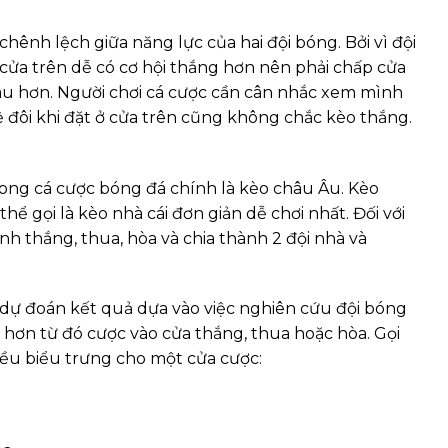
 chênh lệch giữa năng lực của hai đội bóng. Bởi vì đội
 cửa trên dễ có cơ hội thắng hơn nên phải chấp cửa
hau hơn. Người chơi cá cược cần cân nhắc xem mình
ệ đôi khi đặt ở cửa trên cũng không chắc kèo thắng.
ong cá cược bóng đá chính là kèo châu Âu. Kèo
hể gọi là kèo nhà cái đơn giản dễ chơi nhất. Đối với
nh thắng, thua, hòa và chia thành 2 đội nhà và
 dự đoán kết quả dựa vào việc nghiên cứu đội bóng
hơn từ đó cược vào cửa thắng, thua hoặc hòa. Gọi
 đều biểu trưng cho một cửa cược: