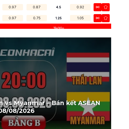
0.97
0.87
0.92
4.5
0.97
0.75
1.05
1.25
Tài/Xỉu
1.02
0.85
0.95
1.75
0.77
1.00
0.80
3.00
0.82
0.97
0.82
2.50
an vs Myanmar – Bán kết ASEAN
0.92
0.90
0.90
2.50
08/08/2026
-
-
-
-