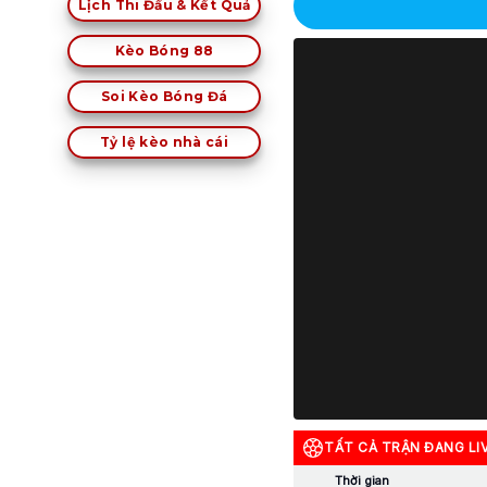
Lịch Thi Đấu & Kết Quả
Kèo Bóng 88
Soi Kèo Bóng Đá
Tỷ lệ kèo nhà cái
TẤT CẢ TRẬN ĐANG LI
Thời gian