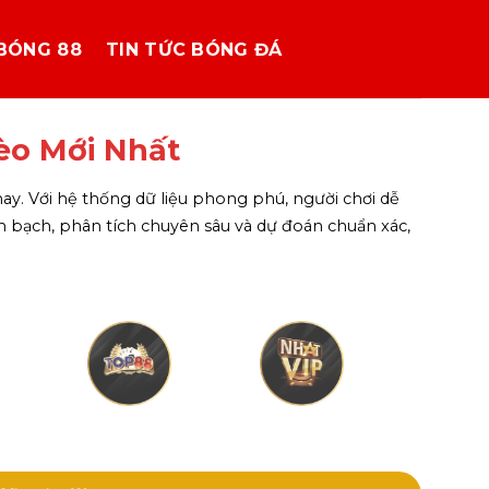
BÓNG 88
TIN TỨC BÓNG ĐÁ
Kèo Mới Nhất
nay. Với hệ thống dữ liệu phong phú, người chơi dễ
h bạch, phân tích chuyên sâu và dự đoán chuẩn xác,