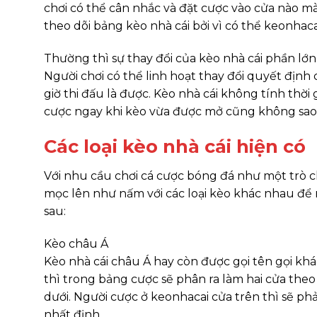
chơi có thể cân nhắc và đặt cược vào cửa nào m
theo dõi bảng kèo nhà cái bởi vì có thể keonhaca
Dezhou
45+2'
[12]
GUIZHOU ZIYUN "W
Thường thì sự thay đổi của kèo nhà cái phần lớn 
Người chơi có thể linh hoạt thay đổi quyết định 
HT
giờ thi đấu là được. Kèo nhà cái không tính thời
CZECH THIRD LEAGU
cược ngay khi kèo vừa được mở cũng không sao
Be
32'
[4]
Các loại kèo nhà cái hiện có
Loko V
32'
[12]
Với nhu cầu chơi cá cược bóng đá như một trò c
Povlt
32'
[5]
mọc lên như nấm với các loại kèo khác nhau để n
sau:
Slavia Prag
32'
[8]
Mlada Bole
32'
Kèo châu Á
Kèo nhà cái châu Á hay còn được gọi tên gọi khác
Bl
17'
thì trong bảng cược sẽ phân ra làm hai cửa theo
AUSTRALIA NORTHER
dưới. Người cược ở keonhacai cửa trên thì sẽ ph
nhất định.