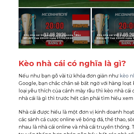
32'
FC Vr
32'
SK Mondi
32'
Kèo nhà cái Singapore vs Indonesia – Bán
Kèo nhà cái Việt Nam vs C
kết AFF Cup 20h00 ngày 07/08/2026
bảng AFF Cup 20h00 ngày 
Cechie 
32'
FK Pr
17'
Kèo nhà cái có nghĩa là gì?
FC Spart
17'
Nếu như bạn gõ vài từ khóa đơn giản như
kèo n
Ko
17'
Google, bạn chắc chắn sẽ bất ngờ với hàng loạt 
GIAO HỮU
loại yêu thích của cánh mày râu thì kèo nhà cái
nhà cái là gì thì trước hết cần phải tìm hiểu xem n
SD Hue
90+2'
AD Alc
45+2'
[11]
Nhà cái được hiểu là một đơn vị kinh doanh hoạ
các sảnh cá cược online về bóng đá, thể thao, sò
CD Il
45+2'
nhau là nhà cái online và nhà cái truyền thống.
Albacete Balomp
45+2'
[12]