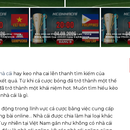
0
2
Slavoj Cesky Krumlov
-
Spartak Sobeslav
0.85
1
-
0
-0.25
1
1
atimov
-
Rymarov
0.95
1
-
1
0.75
0
0
 Steti
-
Slovan Velvary
0.87
2
-
1
0.5
ampuchia – Vòng
Kèo nhà cái Philippines vs Thái Lan – Vòng
Kèo nhà cái Myan
07/08/2026
bảng ASEAN Cup 20h00 ngày 04/08/2026
ASEAN Cup 17h00 
1
0
Vykan
-
MFK Chrudim B
0.87
3
-
1
1
1
0
epere
-
SK Kosmonosy
0.87
0
-
0
1
0
0
a Brno
-
FS Trebic
1
1
-
0
0.75
hà cái
hay keo nha cai lên thanh tìm kiếm của
0
0
marov
-
Taborsko Akademie
0.82
0
-
1
0.00
kết quả. Từ khi cá cược bóng đá trở thành một thể
 đã trở thành một khái niệm hot. Muốn tìm hiểu kèo
hà cái là gì.
2
2
sca II
-
CD Cuarte Industrial
0
-
0
-
-
1
0
orcon
-
CD Artistico Navalcarnero
0.92
0
-
1
0.5
[9]
t động trong lĩnh vực cá cược bằng việc cung cấp
ng bài online… Nhà cái được chia làm hai loại khác
1
1
lescas
-
Leganes B
0.7
2
-
1
-0.25
 Tuy nhiên tại Việt Nam gần như không có nhà cái
0
1
ié SAD
-
Real Murcia
1.00
3
-
2
0.50
[10]