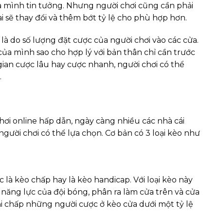
à mình tin tưởng. Nhưng người chơi cũng cần phải
i sẽ thay đổi và thêm bớt tỷ lệ cho phù hợp hơn.
3
0
 Team
-
Binzhou Team
0
-
0
-
-
[11]
UFENG CUP" FOOTBALL TOURNAMENT
là do số lượng đặt cược của người chơi vào các cửa.
của mình sao cho hợp lý với bản thân chỉ cần trước
2
0
Diversity Veterans
-
Zhuiqiu Person
0
-
0
-
-
 gian cược lâu hay cược nhanh, người chơi có thể
E
.
0
0
nesov
-
Aritma Praha
0.8
2
-
0
0.25
[3]
0
0
ltavin
-
Dukla Praha B
0.77
3
-
0
0
[9]
hơi online hấp dẫn, ngày càng nhiều các nhà cái
0
0
ava FA
-
FC Pisek
1
1
-
1
-0.5
[14]
gười chơi có thể lựa chọn. Cơ bản có 3 loại kèo như
1
0
ue C
-
FK Pribram B
0.87
2
-
0
0.50
[15]
5
0
slav B
-
Chrudim
1.02
1
-
1
0.5
 là kèo chấp hay là kèo handicap. Với loại kèo này
2
0
ansko
-
Hodonin Sardice
0.85
0
-
1
-0.75
 năng lực của đội bóng, phân ra làm cửa trên và cửa
N NEW SOUTH WALES U20 LEAGUE
ải chấp những người cược ở kèo cửa dưới một tỷ lệ