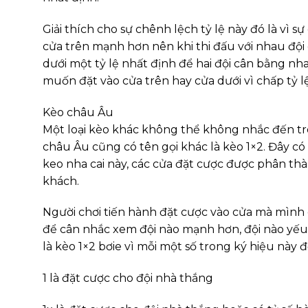
86'
NPL ACT ÚC
Giải thích cho sự chênh lệch tỷ lệ này đó là vì sự
cửa trên mạnh hơn nên khi thi đấu với nhau đội
Canber
55'
[1]
dưới một tỷ lệ nhất định để hai đội cân bằng n
Monaro Pant
HT
[2]
muốn đặt vào cửa trên hay cửa dưới vì chấp tỷ l
JAPANESE REGIONAL
Kèo châu Âu
Một loại kèo khác không thể không nhắc đến tr
Toho Tit
89'
châu Âu cũng có tên gọi khác là kèo 1×2. Đây có t
AUSTRALIAN WELSH 
keo nha cai này, các cửa đặt cược được phân thà
Bankstown City L
81'
khách.
[3]
Hills Uni
81'
[7]
Người chơi tiến hành đặt cược vào cửa mà mình
để cân nhắc xem đội nào mạnh hơn, đội nào yếu 
Dulwich Hi
90+3'
[14]
là kèo 1×2 bơie vì mỗi một số trong ký hiệu này
AUSTRALIA NATIONA
1 là đặt cược cho đội nhà thắng
Brisbane Olympic U
45+2'
[8]