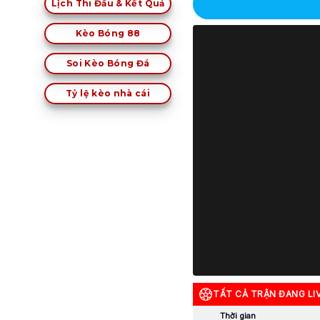
Lịch Thi Đấu & Kết Quả
Kèo Bóng 88
Soi Kèo Bóng Đá
Tỷ lệ kèo nhà cái
TẤT CẢ TRẬN ĐANG LI
Thời gian