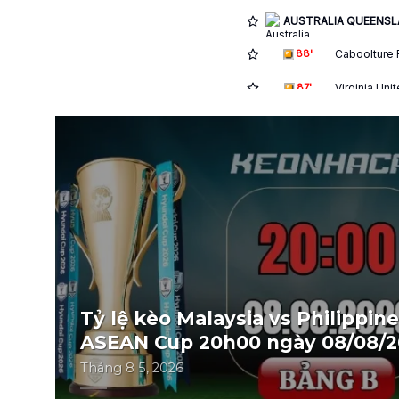
AUSTRALIA QUEENSL
88'
87'
90+1'
84'
HT
SUPREME DIVISION N
WFC Zvezda-2005 Perm
45+2'
[9]
CZECH FOURTH DIVI
Tỷ lệ kèo Malaysia vs Philippine
SK Petrin
32'
ASEAN Cup 20h00 ngày 08/08/
FK Banik S
32'
Tháng 8 5, 2026
FC 
32'