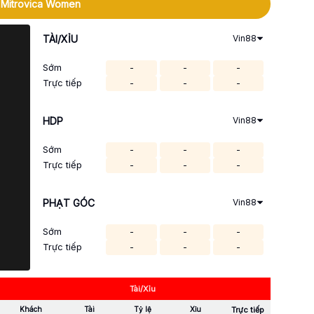
 Mitrovica Women
TÀI/XỈU
Vin88
Sớm
-
-
-
Trực tiếp
-
-
-
HDP
Vin88
Sớm
-
-
-
Trực tiếp
-
-
-
PHẠT GÓC
Vin88
Sớm
-
-
-
Trực tiếp
-
-
-
Tài/Xỉu
Trực tiếp
Khách
Tài
Tỷ lệ
Xỉu