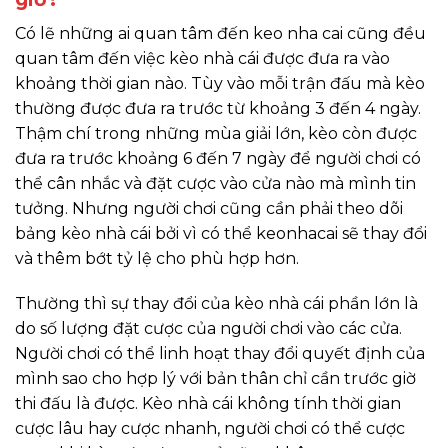
Club Atlético Unión
-
22:00
-
[14]
Có lẽ những ai quan tâm đến keo nha cai cũng đều
VĐQG BOLIVIA
quan tâm đến việc kèo nhà cái được đưa ra vào
khoảng thời gian nào. Tùy vào mỗi trận đấu mà kèo
Universitario De Vinto
-
Real Potos
19:00
-
[15]
thường được đưa ra trước từ khoảng 3 đến 4 ngày.
Blooming
-
Always Re
23:30
-
[7]
Thậm chí trong những mùa giải lớn, kèo còn được
đưa ra trước khoảng 6 đến 7 ngày để người chơi có
MEXICO LIGA DE EXPANSION MX
thể cân nhắc và đặt cược vào cửa nào mà mình tin
Tlaxcala FC
-
22:00
-
[15]
tưởng. Nhưng người chơi cũng cần phải theo dõi
07/08
bảng kèo nhà cái bởi vì có thể keonhacai sẽ thay đổi
Club Deportivo Dorados de Sinaloa
-
-
[8]
01:00
và thêm bớt tỷ lệ cho phù hợp hơn.
07/08
Leones Negros de la U. de G.
-
-
[1]
01:00
Thường thì sự thay đổi của kèo nhà cái phần lớn là
Loading more...
do số lượng đặt cược của người chơi vào các cửa.
Người chơi có thể linh hoạt thay đổi quyết định của
mình sao cho hợp lý với bản thân chỉ cần trước giờ
thi đấu là được. Kèo nhà cái không tính thời gian
cược lâu hay cược nhanh, người chơi có thể cược