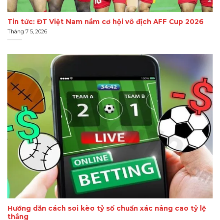
Tin tức: ĐT Việt Nam nắm cơ hội vô địch AFF Cup 2026
Tháng 7 5, 2026
Hướng dẫn cách soi kèo tỷ số chuẩn xác nâng cao tỷ lệ
thắng