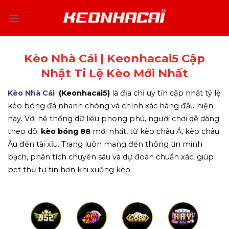
Bỏ
qua
nội
dung
Kèo Nhà Cái | Keonhacai5 Cập
Nhật Tỉ Lệ Kèo Mới Nhất
Kèo Nhà Cái
(Keonhacai5)
là địa chỉ uy tín cập nhật tỷ lệ
kèo bóng đá nhanh chóng và chính xác hàng đầu hiện
nay. Với hệ thống dữ liệu phong phú, người chơi dễ dàng
theo dõi
kèo bóng 88
mới nhất, từ kèo châu Á, kèo châu
Âu đến tài xỉu. Trang luôn mang đến thông tin minh
bạch, phân tích chuyên sâu và dự đoán chuẩn xác, giúp
bet thủ tự tin hơn khi xuống kèo.