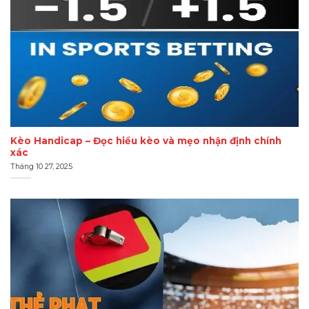
Kèo Handicap – Đọc hiểu kèo và mẹo nhận định chính
xác
Tháng 10 27, 2025