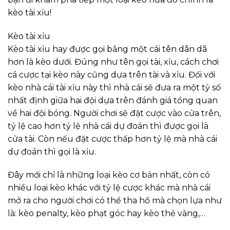
kèo tài xỉu!
Kèo tài xỉu
Kèo tài xỉu hay được gọi bằng một cái tên dân dã
hơn là kèo dưới. Đúng như tên gọi tài, xỉu, cách chơi
cá cược tại kèo này cũng dựa trên tài và xỉu. Đối với
kèo nhà cái tài xỉu này thì nhà cái sẽ đưa ra một tỷ số
nhất định giữa hai đội dựa trên đánh giá tổng quan
về hai đội bóng. Người chơi sẽ đặt cược vào cửa trên,
tỷ lệ cao hơn tỷ lệ nhà cái dự đoán thì được gọi là
cửa tài. Còn nếu đặt cược thấp hơn tỷ lệ mà nhà cái
dự đoán thì gọi là xỉu.
Đây mới chỉ là những loại kèo cơ bản nhất, còn có
nhiều loại kèo khác với tỷ lệ cược khác mà nhà cái
mở ra cho người chơi có thể tha hồ mà chọn lựa như
là: kèo penalty, kèo phạt góc hay kèo thẻ vàng,…