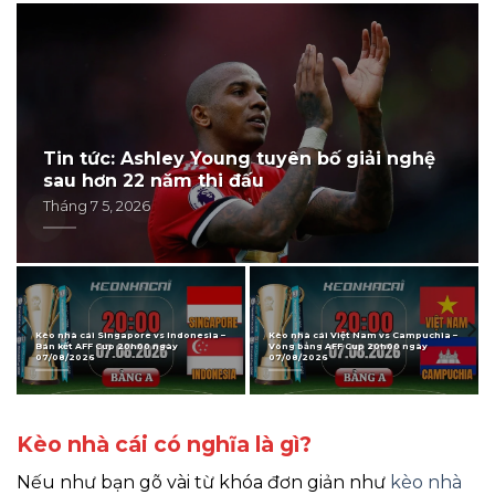
Paide Linnameeskond
-
SK Rapid W
16:00
-
[4]
CFR Cluj
-
Tromso IL
16:30
-
[12]
[
Debreceni VSC
-
17:00
-
[12]
Tin tức: Ashley Young tuyên bố giải nghệ
Dynamo Kyiv
-
Qarabag
17:00
-
[9]
[2]
sau hơn 22 năm thi đấu
Inter Club d'Escaldes
-
17:00
-
[2]
Tháng 7 5, 2026
IFK Goteborg
-
KAA Gent
17:00
-
[13]
[4
Rakow Czestochowa
-
Hammarby
17:00
-
[17]
Riga FC
-
Győri ETO 
17:00
-
[2]
Kèo nhà cái Singapore vs Indonesia –
Kèo nhà cái Việt Nam vs Campuchia –
Bán kết AFF Cup 20h00 ngày
Vòng bảng AFF Cup 20h00 ngày
07/08/2026
07/08/2026
Sheriff Tiraspol
-
St. Gallen
17:00
-
[1]
[3
FK Zalgiris Vilnius
-
Hajduk Spli
17:00
-
[3]
Kèo nhà cái có nghĩa là gì?
Beitar Jerusalem
-
Austria Vie
17:30
-
[2]
Nếu như bạn gõ vài từ khóa đơn giản như
kèo nhà
AFC Ajax
-
Shelbourn
18:00
-
[5]