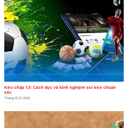
Kèo chấp 1.5: Cách đọc và kinh nghiệm soi kèo chuẩn
xác
Tháng 10 27, 2025