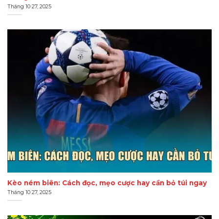
Tháng 10 27, 2025
Kèo ném biên: Cách đọc, mẹo cược hay cần bỏ túi ngay
Tháng 10 27, 2025