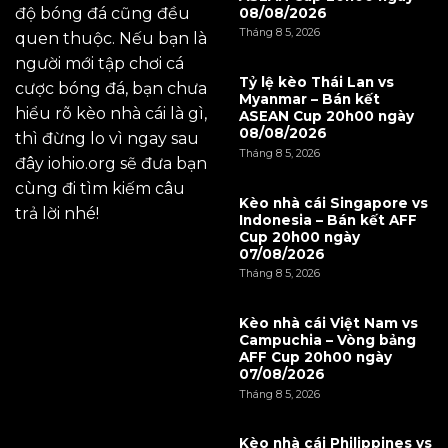
độ bóng đá cũng đều
08/08/2026
Tháng 8 5, 2026
quen thuộc. Nếu bạn là
người mới tập chơi cá
Tỷ lệ kèo Thái Lan vs
cược bóng đá, bạn chưa
Myanmar – Bán kết
hiểu rõ kèo nhà cái là gì,
ASEAN Cup 20h00 ngày
08/08/2026
thì đừng lo vì ngay sau
Tháng 8 5, 2026
đây iohio.org sẽ đưa bạn
cùng đi tìm kiếm câu
Kèo nhà cái Singapore vs
trả lời nhé!
Indonesia – Bán kết AFF
Cup 20h00 ngày
07/08/2026
Tháng 8 5, 2026
Kèo nhà cái Việt Nam vs
Campuchia – Vòng bảng
AFF Cup 20h00 ngày
07/08/2026
Tháng 8 5, 2026
Kèo nhà cái Philippines vs