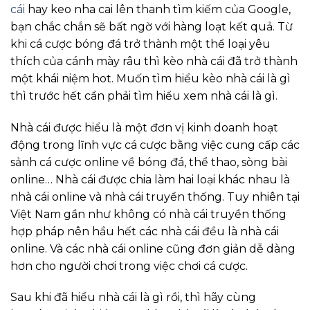
cái
hay keo nha cai lên thanh tìm kiếm của Google,
bạn chắc chắn sẽ bất ngờ với hàng loạt kết quả. Từ
Hapoel Tel Aviv
-
GKS Katow
18:00
-
[3]
khi cá cược bóng đá trở thành một thể loại yêu
FC Twente Enschede
-
18:00
-
[4]
thích của cánh mày râu thì kèo nhà cái đã trở thành
một khái niệm hot. Muốn tìm hiểu kèo nhà cái là gì
Borac Banja Luka
-
18:30
-
[1]
thì trước hết cần phải tìm hiểu xem nhà cái là gì.
Sporting Braga
-
Dinamo Mi
18:30
-
[4]
Nhà cái được hiểu là một đơn vị kinh doanh hoạt
Lugano
-
NSI Runavi
18:30
-
[2]
động trong lĩnh vực cá cược bằng việc cung cấp các
Valur Reykjavik
-
Nordsjaell
18:30
-
[6]
sảnh cá cược online về bóng đá, thể thao, sòng bài
online… Nhà cái được chia làm hai loại khác nhau là
Bohemians
-
Midtjylland
18:45
-
[3]
nhà cái online và nhà cái truyền thống. Tuy nhiên tại
Rijeka
-
Ilves Tamp
18:45
-
[5]
Việt Nam gần như không có nhà cái truyền thống
hợp pháp nên hầu hết các nhà cái đều là nhà cái
Hibernian F.C.
-
19:00
-
[10]
online. Và các nhà cái online cũng đơn giản dễ dàng
Partizan Belgrade
-
19:00
-
[5]
hơn cho người chơi trong việc chơi cá cược.
Tre Fiori
-
FC Drita
19:00
-
[1]
[1]
Sau khi đã hiểu nhà cái là gì rồi, thì hãy cùng