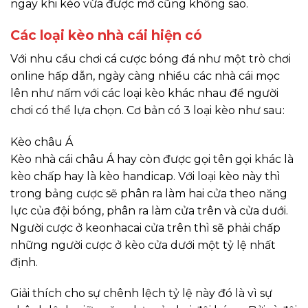
ngay khi kèo vừa được mở cũng không sao.
Các loại kèo nhà cái hiện có
Với nhu cầu chơi cá cược bóng đá như một trò chơi
online hấp dẫn, ngày càng nhiều các nhà cái mọc
lên như nấm với các loại kèo khác nhau để người
chơi có thể lựa chọn. Cơ bản có 3 loại kèo như sau:
Kèo châu Á
Kèo nhà cái châu Á hay còn được gọi tên gọi khác là
kèo chấp hay là kèo handicap. Với loại kèo này thì
trong bảng cược sẽ phân ra làm hai cửa theo năng
lực của đội bóng, phân ra làm cửa trên và cửa dưới.
Người cược ở keonhacai cửa trên thì sẽ phải chấp
những người cược ở kèo cửa dưới một tỷ lệ nhất
định.
Giải thích cho sự chênh lệch tỷ lệ này đó là vì sự