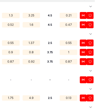
1.3
3.25
0.21
4.5
0.52
1.6
0.47
4.5
0.55
1.37
0.55
2.5
0.9
0.8
1
3.75
0.87
0.92
0.87
3.75
-
-
-
-
1.75
4.9
0.13
2.5