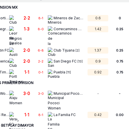
ANSION MX
2
2
e Sinaloa
-
Mineros de Zacatecas
0.6
8
-
1
0
[5]
1
3
U. de G.
-
Correcaminos de la U.A.T.
1.42
8
-
0
0.25
[4]
2
0
tin FC
-
Club Tijuana
1.37
6
-
8
0.25
[2]
2
0
erica
-
San Diego FC
0.9
2
-
2
0.75
[13]
1
1
mbers
-
Puebla
0.92
0
-
1
0.75
[11]
 PRIMERA DIVISION
3
0
Alajuelense Women
-
Municipal Pococi Women
3
-
0
-
-
1
1
Veraguas FC Reserves
-
La Familia FC
0.42
8
-
1
0.00
 BETPLAY DIMAYOR