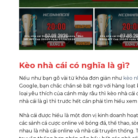
E
19:15
[10]
VĐQG ARGENTINA
CA Rosario Cen
22:30
[9]
Kèo nhà cái Singapore vs Indonesia – Bán
Kèo nhà cái Việt Nam vs C
08/08
Independiente Ri
kết AFF Cup 20h00 ngày 07/08/2026
bảng AFF Cup 20h00 ngày 
[6]
00:45
HẠNG 2 HÀ LAN
Dord
18:00
Kèo nhà cái có nghĩa là gì?
[10]
E
18:00
[14]
Nếu như bạn gõ vài từ khóa đơn giản như
kèo n
Google, bạn chắc chắn sẽ bất ngờ với hàng loạt 
F
18:00
[16]
loại yêu thích của cánh mày râu thì kèo nhà cái
VVV 
18:00
[13]
nhà cái là gì thì trước hết cần phải tìm hiểu xem n
Vitesse Ar
18:00
[15]
Nhà cái được hiểu là một đơn vị kinh doanh hoạ
các sảnh cá cược online về bóng đá, thể thao, sò
nhau là nhà cái online và nhà cái truyền thống.