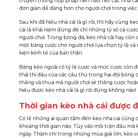
truyền thống hợp pháp nên hầu hết các nhà cái đ
đơn giản dễ dàng hơn cho người chơi trong việc 
Sau khi đã hiểu nhà cái là gì rồi, thì hãy cùng k
cái là khái niệm dùng để chỉ những tỷ số cá cượ
người chơi. Trong bóng đá, kèo nhà cái hay còn đ
một bảng cược cho người chơi lựa chọn tỷ lệ và
kiện kinh tế của bản thân.
Bảng kèo ngoài có tỷ lệ cược và mức cược còn đ
thái thi đấu của các cầu thủ trong hai đội bóng 
thắng và thua mà người chơi sẽ thắng cược hoặc
hiểu được kèo nhà cái là gì rồi đúng không nào!
Thời gian kèo nhà cái được đ
Có lẽ những ai quan tâm đến keo nha cai cũng 
khoảng thời gian nào. Tùy vào mỗi trận đấu mà
ngày. Thậm chí trong những mùa giải lớn, kèo 