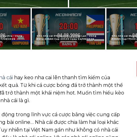
storil
-
FC Famalicao
1.05
-
0.00
[5]
tral
-
Aldosivi Mar del Plata
0.85
-
1.00
[14]
ampuchia – Vòng
Kèo nhà cái Philippines vs Thái Lan – Vòng
Kèo nhà cái Myan
vadavia
-
AA Estudiantes (Río Cuarto)
0.87
-
1.00
07/08/2026
bảng ASEAN Cup 20h00 ngày 04/08/2026
ASEAN Cup 17h00 
[12]
recht
-
Ajax Amsterdam U21
0.95
-
1.25
[20]
mmen
-
Roda JC
1.00
-
0.25
[8]
hà cái
hay keo nha cai lên thanh tìm kiếm của
kết quả. Từ khi cá cược bóng đá trở thành một thể
C Oss
-
NAC Breda
0.95
-
-0.75
[17]
 đã trở thành một khái niệm hot. Muốn tìm hiểu kèo
Venlo
-
Heracles Almelo
0.85
-
-0.25
[18]
hà cái là gì.
nhem
-
RKC Waalwijk
1.02
-
0.25
[6]
t động trong lĩnh vực cá cược bằng việc cung cấp
Loading more...
ng bài online… Nhà cái được chia làm hai loại khác
 Tuy nhiên tại Việt Nam gần như không có nhà cái