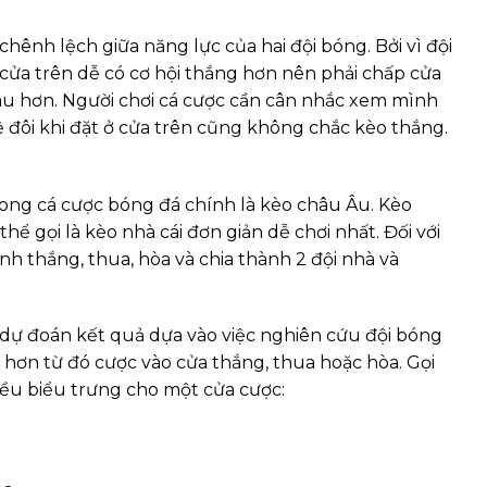
 chênh lệch giữa năng lực của hai đội bóng. Bởi vì đội
 cửa trên dễ có cơ hội thắng hơn nên phải chấp cửa
hau hơn. Người chơi cá cược cần cân nhắc xem mình
ệ đôi khi đặt ở cửa trên cũng không chắc kèo thắng.
ong cá cược bóng đá chính là kèo châu Âu. Kèo
hể gọi là kèo nhà cái đơn giản dễ chơi nhất. Đối với
nh thắng, thua, hòa và chia thành 2 đội nhà và
 dự đoán kết quả dựa vào việc nghiên cứu đội bóng
hơn từ đó cược vào cửa thắng, thua hoặc hòa. Gọi
 đều biểu trưng cho một cửa cược: