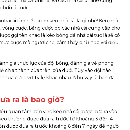
ều là nhà cái online. Và các nhà cái online cũng
chơi cá cược.
eonhacai tìm hiểu xem kèo nhà cái là gì nhé! Kèo nhà
c, vòng cược, bảng cược do các nhà cái cung cấp cho
ược gọi tên khác là kèo bóng đá nhà cái tức là sẽ có
 mức cược mà người chơi cảm thấy phù hợp với điều
ánh giá thực lực của đội bóng, đánh giá về phong
để chia thành cửa trên, cửa dưới. Tùy vào đội nào
 thua cược với tỷ lệ khác nhau. Như vậy là bạn đã
ưa ra là bao giờ?
đều quan tâm đến việc kèo nhà cái được đưa ra vào
 kèo thường được đưa ra trước từ khoảng 3 đến 4
còn được đưa ra trước khoảng 6 đến 7 ngày để người