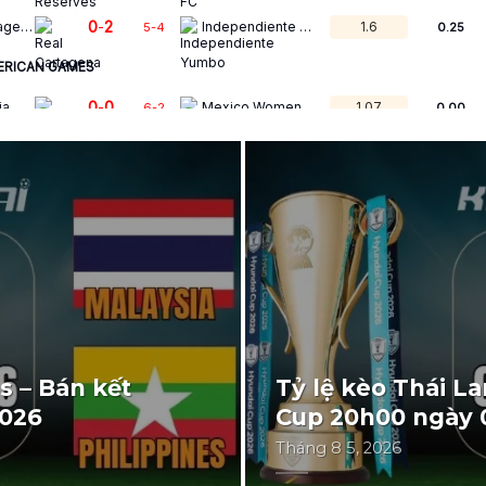
0
2
gena
-
Independiente Yumbo
1.6
5
-
4
0.25
[3]
ERICAN GAMES
0
0
men
-
Mexico Women
1.07
6
-
2
0.00
[28]
 AMERICAN CUP
0
1
erdes
-
CSD Municipal
2.3
4
-
7
0
[2]
A
HDP
ĐÁ ĐÔNG NAM Á
apore
-
Indonesia
0.90
-
-0.75
[117]
t Nam
-
Campuchia
0.80
-
2.75
[175]
s – Bán kết
Tỷ lệ kèo Thái L
2026
Cup 20h00 ngày 
tonian
-
Hastings United
0.97
-
0.75
Tháng 8 5, 2026