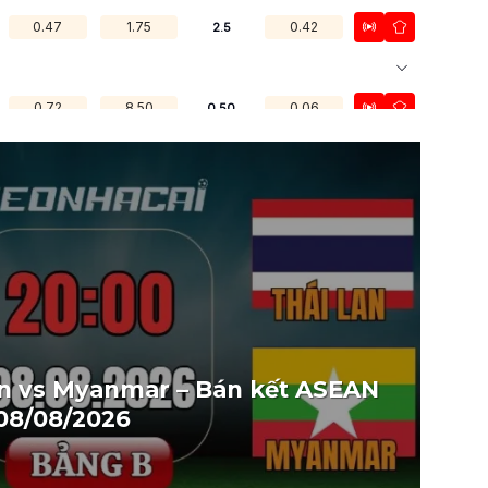
0.47
1.75
0.42
2.5
0.72
8.50
0.06
0.50
0.32
3.4
0.2
1.5
Tài/Xỉu
0.90
0.87
0.92
2.50
1.00
0.80
1.00
4.00
an vs Myanmar – Bán kết ASEAN
08/08/2026
0.82
1.00
0.80
3.25