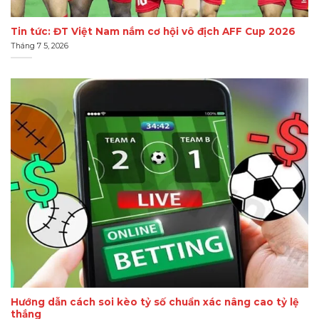
Emmen
-
Roda JC
18:00
-
[14]
[8]
Tin tức: ĐT Việt Nam nắm cơ hội vô địch AFF Cup 2026
FC Oss
-
NAC Breda
18:00
-
[16]
Tháng 7 5, 2026
VVV Venlo
-
18:00
-
[13]
Vitesse Arnhem
-
RKC Waalwi
18:00
-
[15]
VĐQG NA UY
Sandefjord
-
KFUM Oslo
17:00
-
[12]
Loading more...
Hướng dẫn cách soi kèo tỷ số chuẩn xác nâng cao tỷ lệ
thắng