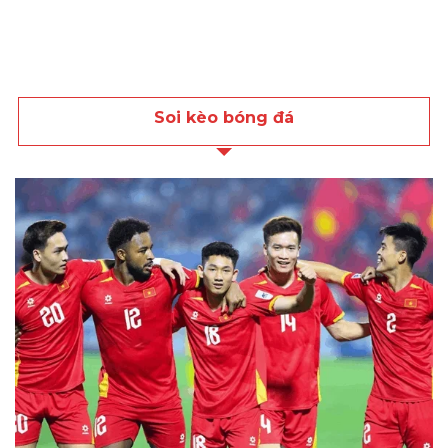
Hackney Wick
-
West Essex
18:45
-
kuwin
Hilltop
-
Grays Athle
18:45
-
White Ensign F.C.
-
Heybridge 
18:45
-
Soi kèo bóng đá
Ascot United F.C.
-
Clevedon 
19:00
-
Hinckley Leicester Road FC
-
Whitchurch 
19:00
-
VĐQG BỒ ĐÀO NHA
Estoril
-
FC Famalic
19:15
-
[10]
VĐQG ARGENTINA
CA Rosario Central
-
22:30
-
[9]
08/08
Independiente Rivadavia
-
-
[6]
00:45
HẠNG 2 HÀ LAN
Dordrecht
-
18:00
-
[10]