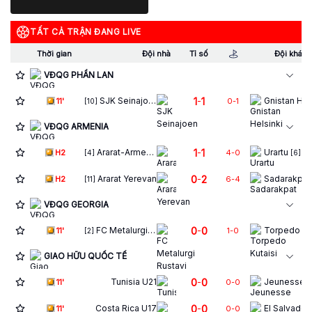
TẤT CẢ TRẬN ĐANG LIVE
Thời gian
Đội nhà
Tỉ số
Đội khách
VĐQG PHẦN LAN
1
1
SJK Seinajoen
-
11'
0
-
1
[10]
VĐQG ARMENIA
1
1
Ararat-Armenia FC
-
Urartu
H2
4
-
0
[4]
[6]
0
2
Ararat Yerevan
-
Sadarakpa
H2
6
-
4
[11]
VĐQG GEORGIA
0
0
FC Metalurgi Rustavi
-
11'
1
-
0
[2]
GIAO HỮU QUỐC TẾ
0
0
Tunisia U21
-
11'
0
-
0
0
0
Costa Rica U17
-
El Salvador
11'
0
-
0