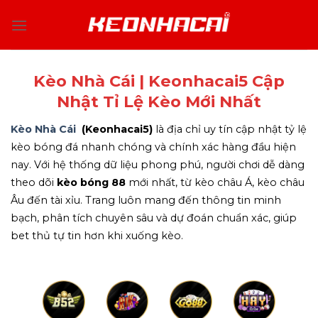
Bỏ
qua
nội
dung
Kèo Nhà Cái | Keonhacai5 Cập
Nhật Tỉ Lệ Kèo Mới Nhất
Kèo Nhà Cái
(Keonhacai5)
là địa chỉ uy tín cập nhật tỷ lệ
kèo bóng đá nhanh chóng và chính xác hàng đầu hiện
nay. Với hệ thống dữ liệu phong phú, người chơi dễ dàng
theo dõi
kèo bóng 88
mới nhất, từ kèo châu Á, kèo châu
Âu đến tài xỉu. Trang luôn mang đến thông tin minh
bạch, phân tích chuyên sâu và dự đoán chuẩn xác, giúp
bet thủ tự tin hơn khi xuống kèo.