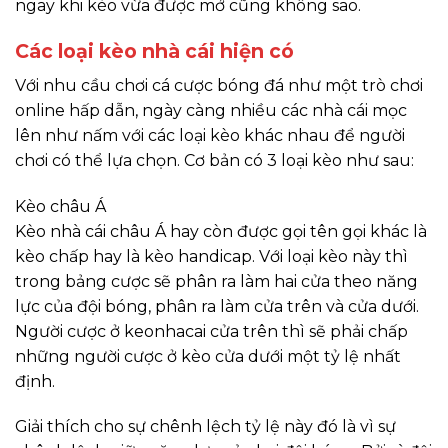
ngay khi kèo vừa được mở cũng không sao.
0
0
National Ialoveni
-
H2
0
-
0
[3]
Các loại kèo nhà cái hiện có
VĐQG BẮC MACEDONIA
Với nhu cầu chơi cá cược bóng đá như một trò chơi
online hấp dẫn, ngày càng nhiều các nhà cái mọc
1
0
Shkendija Haracine
-
Sileks
H2
1
-
2
[8]
[1]
lên như nấm với các loại kèo khác nhau để người
UZBEKISTAN SUPER LEAGUE
chơi có thể lựa chọn. Cơ bản có 3 loại kèo như sau:
0
1
Termez Surkhon
-
90+19'
2
-
7
[12]
Kèo châu Á
2
1
Lokomotiv Tashkent
-
80'
5
-
1
[7]
Kèo nhà cái châu Á hay còn được gọi tên gọi khác là
kèo chấp hay là kèo handicap. Với loại kèo này thì
1
0
Xorazm Urganch
-
H2
3
-
1
[14]
trong bảng cược sẽ phân ra làm hai cửa theo năng
CECAFA FOOTBALL ASSOCI
lực của đội bóng, phân ra làm cửa trên và cửa dưới.
Người cược ở keonhacai cửa trên thì sẽ phải chấp
0
0
Gor Mahia
-
11'
1
-
1
[1]
những người cược ở kèo cửa dưới một tỷ lệ nhất
SLOVENIA U19
định.
0
0
ND Ilirija U19
-
NK Aluminij
41'
0
-
1
Giải thích cho sự chênh lệch tỷ lệ này đó là vì sự
POLAND LIGA 3