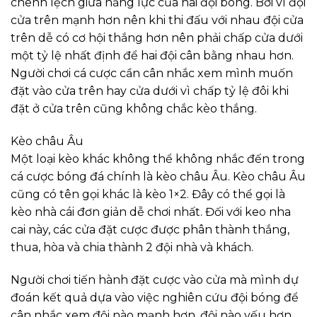
chênh lệch giữa năng lực của hai đội bóng. Bởi vì đội
cửa trên mạnh hơn nên khi thi đấu với nhau đội cửa
0
1
Jagiellonia Bialystok II
-
Wigry Suwa
H2
5
-
3
trên dễ có cơ hội thắng hơn nên phải chấp cửa dưới
2
1
Olimpia Elblag
-
Polonia Lid
H2
4
-
2
một tỷ lệ nhất định để hai đội cân bằng nhau hơn.
Người chơi cá cược cần cân nhắc xem mình muốn
0
0
Mlawianka Mlawa
-
Pelikan Lo
41'
2
-
2
đặt vào cửa trên hay cửa dưới vì chấp tỷ lệ đôi khi
0
0
Stal Brzeg
-
11'
1
-
0
đặt ở cửa trên cũng không chắc kèo thắng.
0
0
Krypnianka Krypno
-
11'
0
-
0
Kèo châu Âu
Một loại kèo khác không thể không nhắc đến trong
0
0
Dobre Miasto
-
Wikielec
11'
0
-
0
cá cược bóng đá chính là kèo châu Âu. Kèo châu Âu
0
0
LKS Belk
-
KS Kuznia U
11'
0
-
0
cũng có tên gọi khác là kèo 1×2. Đây có thể gọi là
kèo nhà cái đơn giản dễ chơi nhất. Đối với keo nha
CZECH FOURTH DIVISION
cai này, các cửa đặt cược được phân thành thắng,
1
0
FC Rokycany
-
Milevsko
41'
5
-
2
thua, hòa và chia thành 2 đội nhà và khách.
0
1
Velke Mezirici
-
AFC Humpo
41'
3
-
2
Người chơi tiến hành đặt cược vào cửa mà mình dự
0
0
Hlucin
-
Bohumin
11'
1
-
0
đoán kết quả dựa vào việc nghiên cứu đội bóng để
cân nhắc xem đội nào mạnh hơn, đội nào yếu hơn