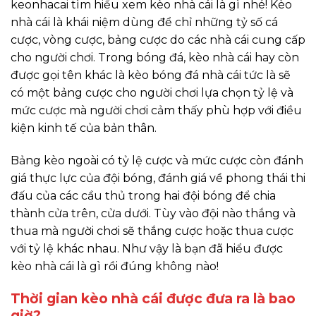
2
0
SK Lisen B
-
41'
1
-
0
keonhacai tìm hiểu xem kèo nhà cái là gì nhé! Kèo
nhà cái là khái niệm dùng để chỉ những tỷ số cá
0
0
SK Motorlet Praha
-
11'
0
-
0
[13]
cược, vòng cược, bảng cược do các nhà cái cung cấp
0
0
Banik Most-Sous
-
Teplice B
11'
0
-
0
cho người chơi. Trong bóng đá, kèo nhà cái hay còn
được gọi tên khác là kèo bóng đá nhà cái tức là sẽ
ROMANIAN LIGA II
có một bảng cược cho người chơi lựa chọn tỷ lệ và
0
0
FC Unirea 2004 Slobozia
-
H2
2
-
1
[10]
mức cược mà người chơi cảm thấy phù hợp với điều
kiện kinh tế của bản thân.
VĐQG BELARUS
3
0
Naftan Novopolotsk
-
66'
Bảng kèo ngoài có tỷ lệ cược và mức cược còn đánh
1
-
7
[16]
giá thực lực của đội bóng, đánh giá về phong thái thi
LITHUANIAN I LYGA
đấu của các cầu thủ trong hai đội bóng để chia
0
0
Hegelmann Litauen II
-
FK Garliava
11'
0
-
1
thành cửa trên, cửa dưới. Tùy vào đội nào thắng và
[13]
thua mà người chơi sẽ thắng cược hoặc thua cược
0
0
Lietava Jonava
-
11'
0
-
0
[10]
với tỷ lệ khác nhau. Như vậy là bạn đã hiểu được
HUNGARY FIZZ LIGA
kèo nhà cái là gì rồi đúng không nào!
0
2
MTK Budapest
-
41'
3
-
1
[2]
Thời gian kèo nhà cái được đưa ra là bao
giờ?
BULGARIAN VTORA LIGA