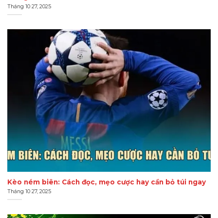
Tháng 10 27, 2025
Kèo ném biên: Cách đọc, mẹo cược hay cần bỏ túi ngay
Tháng 10 27, 2025