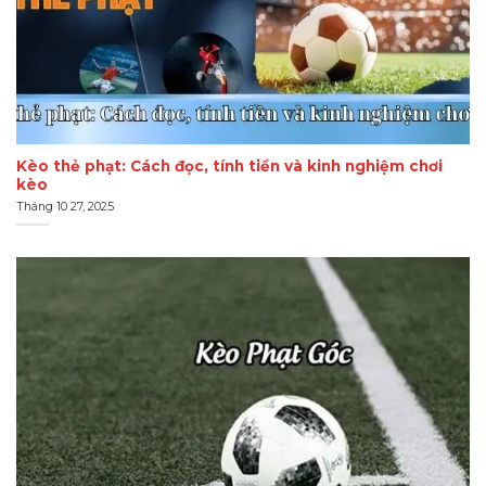
Kèo thẻ phạt: Cách đọc, tính tiền và kinh nghiệm chơi
kèo
Tháng 10 27, 2025