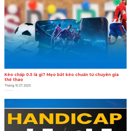
Kèo chấp 0.5 là gì? Mẹo bắt kèo chuẩn từ chuyên gia
thể thao
Tháng 10 27, 2025