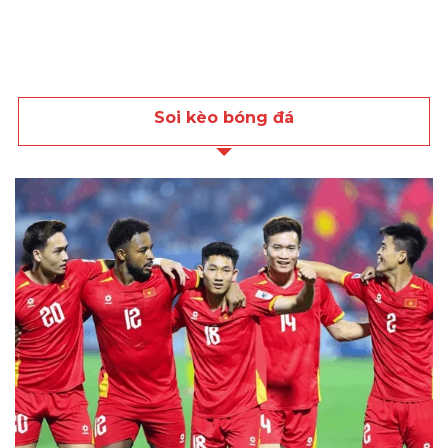
kuwin
Soi kèo bóng đá