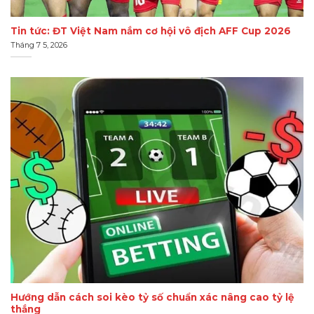
Tin tức: ĐT Việt Nam nắm cơ hội vô địch AFF Cup 2026
Tháng 7 5, 2026
Hướng dẫn cách soi kèo tỷ số chuẩn xác nâng cao tỷ lệ
thắng