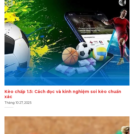
Kèo chấp 1.5: Cách đọc và kinh nghiệm soi kèo chuẩn
xác
Tháng 10 27, 2025