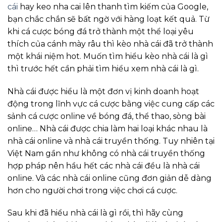
cái
hay keo nha cai lên thanh tìm kiếm của Google,
bạn chắc chắn sẽ bất ngờ với hàng loạt kết quả. Từ
khi cá cược bóng đá trở thành một thể loại yêu
thích của cánh mày râu thì kèo nhà cái đã trở thành
một khái niệm hot. Muốn tìm hiểu kèo nhà cái là gì
thì trước hết cần phải tìm hiểu xem nhà cái là gì.
Nhà cái được hiểu là một đơn vị kinh doanh hoạt
động trong lĩnh vực cá cược bằng việc cung cấp các
sảnh cá cược online về bóng đá, thể thao, sòng bài
online… Nhà cái được chia làm hai loại khác nhau là
nhà cái online và nhà cái truyền thống. Tuy nhiên tại
Việt Nam gần như không có nhà cái truyền thống
hợp pháp nên hầu hết các nhà cái đều là nhà cái
online. Và các nhà cái online cũng đơn giản dễ dàng
hơn cho người chơi trong việc chơi cá cược.
Sau khi đã hiểu nhà cái là gì rồi, thì hãy cùng