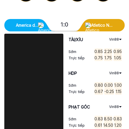
1
:
0
America de Cali
Atletico Nacional Medellin
TÀI/XỈU
Vin88
0.85
2.25
0.95
Sớm
0.75
1.75
1.05
Trực tiếp
HDP
Vin88
0.80
0.00
1.00
Sớm
0.67
-0.25
1.15
Trực tiếp
PHẠT GÓC
Vin88
0.83
8.50
0.83
Sớm
0.61
14.50
1.20
Trực tiếp