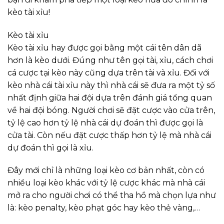
kèo tài xỉu!
Kèo tài xỉu
Kèo tài xỉu hay được gọi bằng một cái tên dân dã
hơn là kèo dưới. Đúng như tên gọi tài, xỉu, cách chơi
cá cược tại kèo này cũng dựa trên tài và xỉu. Đối với
kèo nhà cái tài xỉu này thì nhà cái sẽ đưa ra một tỷ số
nhất định giữa hai đội dựa trên đánh giá tổng quan
về hai đội bóng. Người chơi sẽ đặt cược vào cửa trên,
tỷ lệ cao hơn tỷ lệ nhà cái dự đoán thì được gọi là
cửa tài. Còn nếu đặt cược thấp hơn tỷ lệ mà nhà cái
dự đoán thì gọi là xỉu.
Đây mới chỉ là những loại kèo cơ bản nhất, còn có
nhiều loại kèo khác với tỷ lệ cược khác mà nhà cái
mở ra cho người chơi có thể tha hồ mà chọn lựa như
là: kèo penalty, kèo phạt góc hay kèo thẻ vàng,…