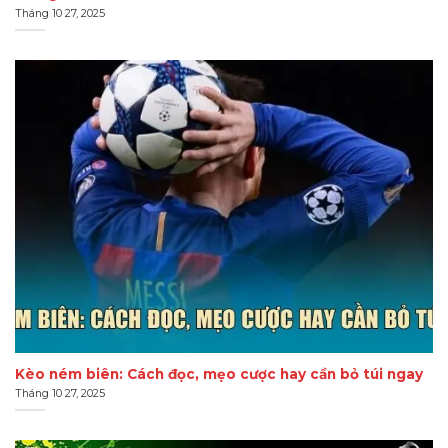
Tháng 10 27, 2025
Kèo ném biên: Cách đọc, mẹo cược hay cần bỏ túi ngay
Tháng 10 27, 2025