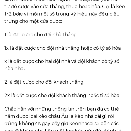
từ đó cược vào cửa thắng, thua hoặc hòa. Gọi là kèo
1×2 bơie vì mỗi một số trong ký hiệu này đều biểu
trưng cho một cửa cược:
1 là đặt cược cho đội nhà thắng
1x là đặt cược cho đội nhà thắng hoặc có tỷ số hòa
x là đặt cược cho hai đội nhà và đội khách có tỷ số
hòa nhau
2 là đặt cược cho đội khách thắng
2x là đặt cược cho đội khách thắng hoặc tỉ số hòa
Chắc hẳn với những thông tin trên bạn đã có thể
nắm được loại kèo châu Âu là kèo nhà cái gì rồi
đúng không? Ngay bây giờ keonhacai sẽ dẫn các
bạn đi khám phá tiếp một loại kèo nữa đó chính là