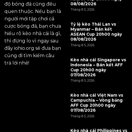
độ bóng đá cũng đều
08/08/2026
Tháng 8 5, 2026
quen thuộc. Nếu bạn là
người mới tập chơi cá
Tỷ lệ kèo Thái Lan vs
cược bóng đá, bạn chưa
Myanmar – Bán kết
hiểu rõ kèo nhà cái là gì,
ASEAN Cup 20h00 ngày
08/08/2026
thì đừng lo vì ngay sau
Tháng 8 5, 2026
đây iohio.org sẽ đưa bạn
cùng đi tìm kiếm câu
Kèo nhà cái Singapore vs
trả lời nhé!
Indonesia – Bán kết AFF
Cup 20h00 ngày
07/08/2026
Tháng 8 5, 2026
Kèo nhà cái Việt Nam vs
Campuchia – Vòng bảng
AFF Cup 20h00 ngày
07/08/2026
Tháng 8 5, 2026
Kèo nhà cái Philippines vs