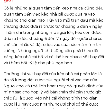
08/08
Independiente Rivadavia
-
Có lẽ những ai quan tâm đến keo nha cai cũng đều
-
[6]
00:45
quan tâm đến việc kèo nhà cái được đưa ra vào
HẠNG 2 HÀ LAN
khoảng thời gian nào. Tùy vào mỗi trận đấu mà kèo
Dordrecht
-
18:00
-
thường được đưa ra trước từ khoảng 3 đến 4 ngày.
[10]
Thậm chí trong những mùa giải lớn, kèo còn được
Emmen
-
Roda JC
18:00
-
[14]
[8]
đưa ra trước khoảng 6 đến 7 ngày để người chơi có
FC Oss
-
NAC Breda
thể cân nhắc và đặt cược vào cửa nào mà mình tin
18:00
-
[16]
tưởng. Nhưng người chơi cũng cần phải theo dõi
VVV Venlo
-
18:00
-
[13]
bảng kèo nhà cái bởi vì có thể keonhacai sẽ thay đổi
và thêm bớt tỷ lệ cho phù hợp hơn.
Vitesse Arnhem
-
RKC Waalwi
18:00
-
[15]
VĐQG PHẦN LAN
Thường thì sự thay đổi của kèo nhà cái phần lớn là
do số lượng đặt cược của người chơi vào các cửa.
SJK Seinajoen
-
16:00
-
[10]
Người chơi có thể linh hoạt thay đổi quyết định của
Loading more...
mình sao cho hợp lý với bản thân chỉ cần trước giờ
thi đấu là được. Kèo nhà cái không tính thời gian
cược lâu hay cược nhanh, người chơi có thể cược