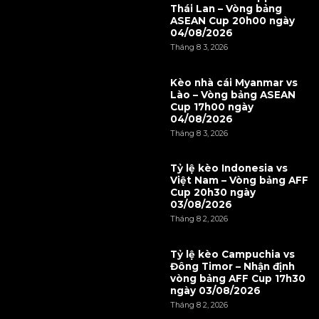
Thái Lan – Vòng bảng
ASEAN Cup 20h00 ngày
04/08/2026
Tháng 8 3, 2026
Kèo nhà cái Myanmar vs
Lào – Vòng bảng ASEAN
Cup 17h00 ngày
04/08/2026
Tháng 8 3, 2026
Tỷ lệ kèo Indonesia vs
Việt Nam – Vòng bảng AFF
Cup 20h30 ngày
03/08/2026
Tháng 8 2, 2026
Tỷ lệ kèo Campuchia vs
Đông Timor – Nhận định
vòng bảng AFF Cup 17h30
ngày 03/08/2026
Tháng 8 2, 2026