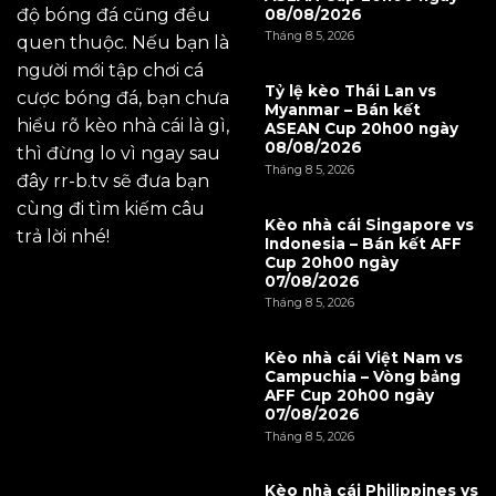
độ bóng đá cũng đều
08/08/2026
Tháng 8 5, 2026
quen thuộc. Nếu bạn là
người mới tập chơi cá
Tỷ lệ kèo Thái Lan vs
cược bóng đá, bạn chưa
Myanmar – Bán kết
hiểu rõ kèo nhà cái là gì,
ASEAN Cup 20h00 ngày
08/08/2026
thì đừng lo vì ngay sau
Tháng 8 5, 2026
đây rr-b.tv sẽ đưa bạn
cùng đi tìm kiếm câu
Kèo nhà cái Singapore vs
trả lời nhé!
Indonesia – Bán kết AFF
Cup 20h00 ngày
07/08/2026
Tháng 8 5, 2026
Kèo nhà cái Việt Nam vs
Campuchia – Vòng bảng
AFF Cup 20h00 ngày
07/08/2026
Tháng 8 5, 2026
Kèo nhà cái Philippines vs