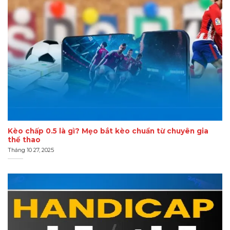
Kèo chấp 0.5 là gì? Mẹo bắt kèo chuẩn từ chuyên gia
thể thao
Tháng 10 27, 2025