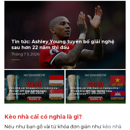
0
0
Hongda Hongxing
-
28'
0
-
0
CÁC TRẬN SẮP DIỄN RA
FA CUP
Erith Belvedere
-
Billingshurs
12:00
Tin tức: Ashley Young tuyên bố giải nghệ
-
sau hơn 22 năm thi đấu
Worsbrough Bridge Athletic
-
Trafford
13:00
-
Tháng 7 5, 2026
Northampton On Cheneck
-
Heanor To
13:00
-
Wick
-
Camberley
13:00
-
Little Common FC
-
13:00
-
Kèo nhà cái Singapore vs Indonesia –
Kèo nhà cái Việt Nam vs Campuchia –
Bán kết AFF Cup 20h00 ngày
Vòng bảng AFF Cup 20h00 ngày
07/08/2026
07/08/2026
Haarlem
-
Irlam
14:00
-
Beverley Town
-
14:00
-
Kèo nhà cái có nghĩa là gì?
Littlehampton Town
-
14:00
-
Nếu như bạn gõ vài từ khóa đơn giản như
kèo nhà
VĐQG BỒ ĐÀO NHA