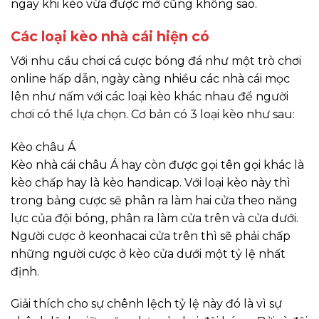
ngay khi kèo vừa được mở cũng không sao.
Các loại kèo nhà cái hiện có
Với nhu cầu chơi cá cược bóng đá như một trò chơi
online hấp dẫn, ngày càng nhiều các nhà cái mọc
lên như nấm với các loại kèo khác nhau để người
chơi có thể lựa chọn. Cơ bản có 3 loại kèo như sau:
Kèo châu Á
Kèo nhà cái châu Á hay còn được gọi tên gọi khác là
kèo chấp hay là kèo handicap. Với loại kèo này thì
trong bảng cược sẽ phân ra làm hai cửa theo năng
lực của đội bóng, phân ra làm cửa trên và cửa dưới.
Người cược ở keonhacai cửa trên thì sẽ phải chấp
những người cược ở kèo cửa dưới một tỷ lệ nhất
định.
Giải thích cho sự chênh lệch tỷ lệ này đó là vì sự