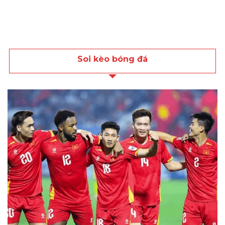
kuwin
Soi kèo bóng đá