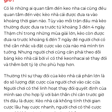
Có lẽ những ai quan tâm đến keo nha cai cũng đều
quan tâm đến việc kèo nhà cái được đưa ra vào
khoảng thời gian nào. Tùy vào mỗi trận đấu mà kèo
thường được đưa ra trước từ khoảng 3 đến 4 ngày.
Thậm chí trong những mùa giải lớn, kèo còn được
đưa ra trước khoảng 6 đến 7 ngày để người chơi có
thể cân nhắc và đặt cược vào cửa nào mà mình tin
tưởng. Nhưng người chơi cũng cần phải theo dõi
bảng kèo nhà cái bởi vì có thể keonhacai sẽ thay đổi
và thêm bớt tỷ lệ cho phù hợp hơn.
Thường thì sự thay đổi của kèo nhà cái phần lớn là
do số lượng đặt cược của người chơi vào các cửa.
Người chơi có thể linh hoạt thay đổi quyết định của
mình sao cho hợp lý với bản thân chỉ cần trước giờ
thi đấu là được. Kèo nhà cái không tính thời gian
cược lâu hay cược nhanh, người chơi có thể cược