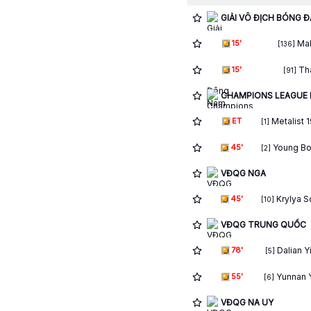
GIẢI VÔ ĐỊCH BÓNG 
Mal
15'
[136]
Thá
15'
[91]
CHAMPIONS LEAGUE
Metalist 1925 
ET
[1]
Young Boys W
45'
[2]
VĐQG NGA
Krylya Sov
45'
[10]
VĐQG TRUNG QUỐC
Dalian 
78'
[5]
Yunnan 
55'
[6]
VĐQG NA UY