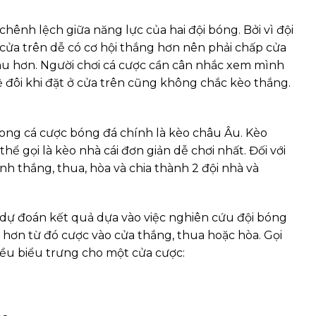
0
0
verum
-
Orn-Horten
0
-
0
-
-
[6]
 5
 chênh lệch giữa năng lực của hai đội bóng. Bởi vì đội
 cửa trên dễ có cơ hội thắng hơn nên phải chấp cửa
2
3
eck II
-
TSV Nordmark Satrup
0
-
0
-
-
hau hơn. Người chơi cá cược cần cân nhắc xem mình
2
1
SpVgg Hankofen-Hailing
-
TSV Kottern
0
-
0
-
-
ệ đôi khi đặt ở cửa trên cũng không chắc kèo thắng.
0
0
Viktoria Aschaffenburg
-
FC Ingolstadt 04 Youth
0
-
0
-
-
ong cá cược bóng đá chính là kèo châu Âu. Kèo
1
0
hofen
-
FC Ismaning
0
-
0
-
-
hể gọi là kèo nhà cái đơn giản dễ chơi nhất. Đối với
0
2
TSV Schwabmünchen
-
SV Heimstetten
0
-
0
-
-
nh thắng, thua, hòa và chia thành 2 đội nhà và
1
0
SV Siedenbollentin
-
Mahdov FC
0
-
0
-
-
1
0
ismar
-
Hertha Zehlendorf
0
-
0
-
-
 dự đoán kết quả dựa vào việc nghiên cứu đội bóng
hơn từ đó cược vào cửa thắng, thua hoặc hòa. Gọi
0
1
chede
-
VfR Neumunster
0
-
0
-
-
 đều biểu trưng cho một cửa cược:
1
1
er SV
-
Kaltenkirchener
0
-
0
-
-
1
3
der SV
-
Luebeck
0
-
0
-
-