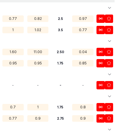
0.77
0.82
0.97
2.5
1
1.02
0.77
3.5
1.60
11.00
0.04
2.50
0.95
0.95
0.85
1.75
-
-
-
-
0.7
1
0.8
1.75
0.77
0.9
0.9
2.75