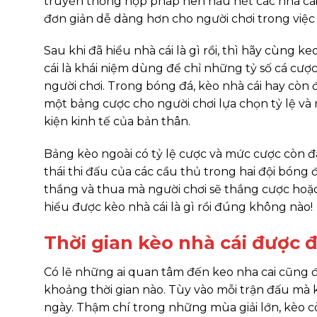
truyền thống hợp pháp nên hầu hết các nhà cái đ
đơn giản dễ dàng hơn cho người chơi trong việc 
56'
ETSV Weiche Fl
56'
Sau khi đã hiểu nhà cái là gì rồi, thì hãy cùng k
[10]
cái là khái niệm dùng để chỉ những tỷ số cá cượ
FC Lokomotive L
45'
[4]
người chơi. Trong bóng đá, kèo nhà cái hay còn đ
SV Atlas Delmen
15'
một bảng cược cho người chơi lựa chọn tỷ lệ và
[8]
kiện kinh tế của bản thân.
GIẢI VÔ ĐỊCH TRẺ CE
Bảng kèo ngoài có tỷ lệ cược và mức cược còn đ
Gornik Zabrze 
49'
[2]
thái thi đấu của các cầu thủ trong hai đội bóng 
Rakow Czestochowa
30'
[14]
thắng và thua mà người chơi sẽ thắng cược hoặc
hiểu được kèo nhà cái là gì rồi đúng không nào!
SWITZERLAND DIVISO
FC Sio
15'
[3]
Thời gian kèo nhà cái được đ
NORWEGIAN 3.DIVIS
Có lẽ những ai quan tâm đến keo nha cai cũng 
56'
[1]
khoảng thời gian nào. Tùy vào mỗi trận đấu mà
ngày. Thậm chí trong những mùa giải lớn, kèo 
M
57'
[2]