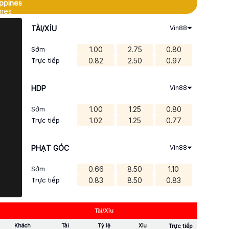
ippines
TÀI/XỈU
Vin88
1.00
2.75
0.80
Sớm
0.82
2.50
0.97
Trực tiếp
HDP
Vin88
1.00
1.25
0.80
Sớm
1.02
1.25
0.77
Trực tiếp
PHẠT GÓC
Vin88
0.66
8.50
1.10
Sớm
0.83
8.50
0.83
Trực tiếp
Tài/Xỉu
Trực tiếp
Khách
Tài
Tỷ lệ
Xỉu