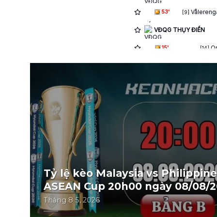
Vålerenga Fotball 
53'
[9]
VĐQG THỤY ĐIỂN
Or
15'
[14]
LEAGUE 1 ĐAN MẠCH
Aarhus Fr
55'
[6]
HẠNG 2 BỒ ĐÀO NHA
Pen
15'
[14]
HUNGARY NB I NỮ
MTK Hungaria FC
15'
[3]
Tỷ lệ kèo Malaysia vs Philippine
Ujpest FC W
15'
[6]
ASEAN Cup 20h00 ngày 08/08/
ĐỨC REGIONALLIGA 
Tháng 8 5, 2026
FSV luckenw
56'
[14]