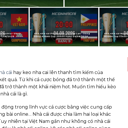
0
1
tracht
-
BSG Chemie Leipzig
0
-
0
-
-
[16]
0
0
 Trier
-
SG Barockstadt Fulda-Lehnerz
0
-
0
-
-
[6]
0
1
burg
-
Mainz II
0
-
0
-
-
[13]
ampuchia – Vòng
Kèo nhà cái Philippines vs Thái Lan – Vòng
Kèo nhà cái Myan
07/08/2026
bảng ASEAN Cup 20h00 ngày 04/08/2026
ASEAN Cup 17h00 
0
0
nkfurt
-
VfR Mannheim
0
-
0
-
-
[4]
0
3
tern II
-
SGV Freiberg
0
-
0
-
-
[8]
2
0
ssel
-
Eintracht Frankfurt II
0
-
0
-
-
[7]
1
0
nbach
-
Astoria Walldorf
0
-
0
-
-
hà cái
hay keo nha cai lên thanh tìm kiếm của
[16]
kết quả. Từ khi cá cược bóng đá trở thành một thể
1
1
usen
-
TSV Steinbach Haiger
0
-
0
-
-
[3]
 đã trở thành một khái niệm hot. Muốn tìm hiểu kèo
4
1
olt FC
-
FC Schalke 04 Youth
hà cái là gì.
0
-
0
-
-
1
0
SC Paderborn 07 II
-
Borussia Monchengladbach II
0
-
0
-
-
t động trong lĩnh vực cá cược bằng việc cung cấp
ng bài online… Nhà cái được chia làm hai loại khác
1
0
ausen
-
Bonner
0
-
0
-
-
 Tuy nhiên tại Việt Nam gần như không có nhà cái
1
2
id 09
-
SV Westfalia Rhynern
0
-
0
-
-