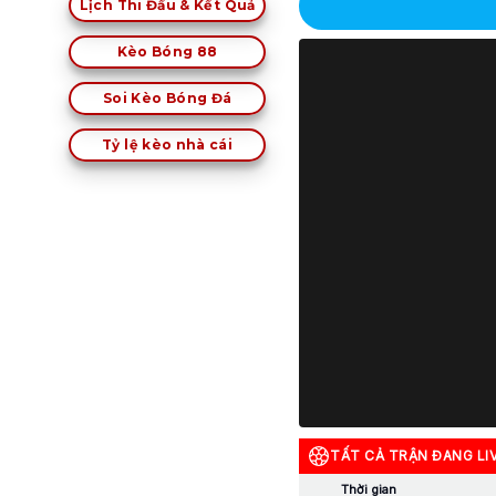
Lịch Thi Đấu & Kết Quả
Kèo Bóng 88
Soi Kèo Bóng Đá
Tỷ lệ kèo nhà cái
TẤT CẢ TRẬN ĐANG LI
Thời gian