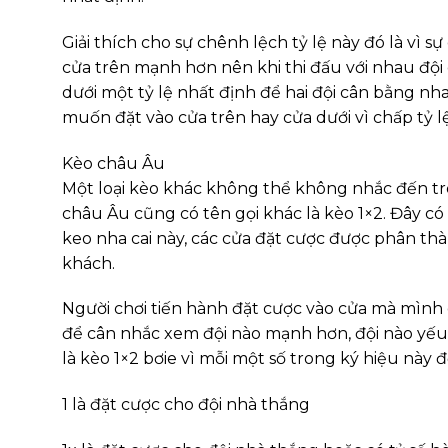
El
15'
[4]
GERMAN BUNDESLIGA
Giải thích cho sự chênh lệch tỷ lệ này đó là vì sự
cửa trên mạnh hơn nên khi thi đấu với nhau đội
VfB Lüb
74'
dưới một tỷ lệ nhất định để hai đội cân bằng n
HT
muốn đặt vào cửa trên hay cửa dưới vì chấp tỷ l
HT
Kèo châu Âu
Một loại kèo khác không thể không nhắc đến tr
FC Deisen
49'
châu Âu cũng có tên gọi khác là kèo 1×2. Đây có t
HT
keo nha cai này, các cửa đặt cược được phân thà
khách.
HT
FC Anker W
48'
Người chơi tiến hành đặt cược vào cửa mà mình
để cân nhắc xem đội nào mạnh hơn, đội nào yếu 
SV Ei
49'
là kèo 1×2 bơie vì mỗi một số trong ký hiệu này
Heid
HT
1 là đặt cược cho đội nhà thắng
Eckernfor
50'