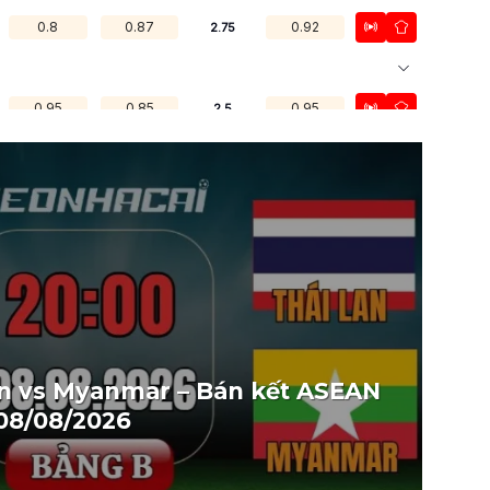
0.8
0.87
0.92
2.75
0.95
0.85
0.95
2.5
0.77
0.85
0.95
3.25
0.92
1
0.8
2.25
0.77
0.8
1
2.75
an vs Myanmar – Bán kết ASEAN
-
-
-
-
08/08/2026
-
-
-
-