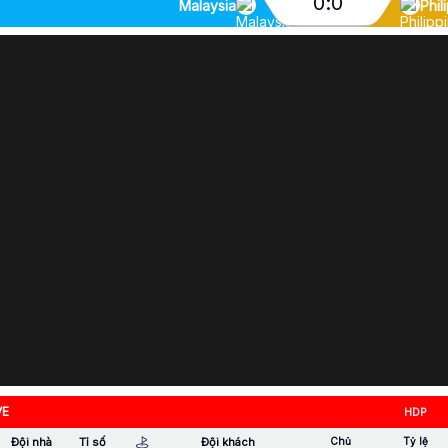
0
:
0
Malaysia
Phil
VE
HDP
Đội nhà
Tỉ số
Đội khách
Chủ
Tỷ lệ