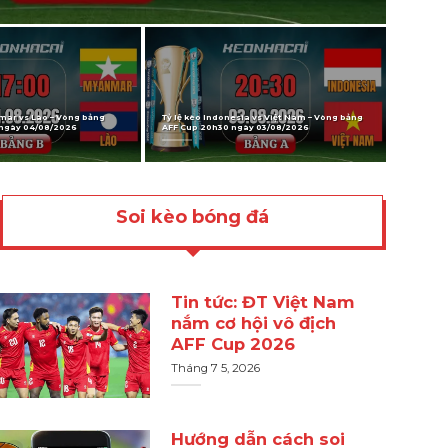
-
-
-
-
-
-
-
-
-
-
-
-
mar vs Lào – Vòng bảng
Tỷ lệ kèo Indonesia vs Việt Nam – Vòng bảng
ngày 04/08/2026
AFF Cup 20h30 ngày 03/08/2026
-
-
-
-
-
-
-
-
-
-
-
-
Soi kèo bóng đá
-
-
-
-
-
-
-
-
Tin tức: ĐT Việt Nam
nắm cơ hội vô địch
-
-
-
-
AFF Cup 2026
-
-
-
-
Tháng 7 5, 2026
-
-
-
-
Hướng dẫn cách soi
-
-
-
-